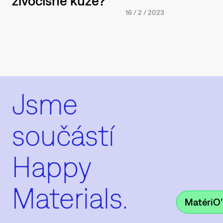
živočišné kůže?
16
/
2
/
2023
Jsme
součástí
Happy
Materials.
MatériO’