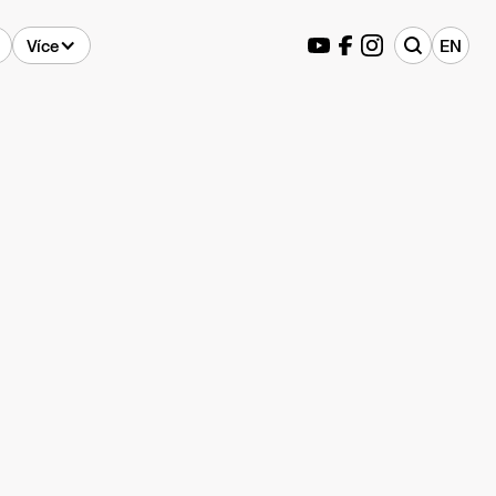
Více
EN