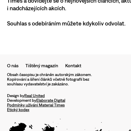
Times a dovídejte se o nejnovějších článcích, ak
i nadcházejících akcích.
Souhlas s odebíráním můžete kdykoliv odvolat.
O nás
Tištěný magazín
Kontakt
Obsah časopisu je chráněn autorským zákonem.
Kopírování a šíření článků včetně fotografií bez
souhlasu vydavatelství je zakázáno.
Design by
Real United
Development by
Elaborate Digital
Podmínky užívání Material Times
Etický kodex