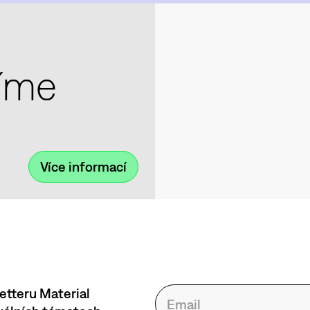
zíme
Více informací
etteru Material