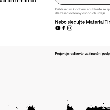
tuálních tématech
Přihlášením k odběru souhlasíte se 
dle zásad ochrany osobních údajů.
Nebo sledujte Material Ti
Projekt je realizován za finanční po