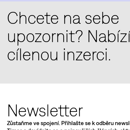
Chcete na sebe
upozornit? Nabí
cílenou inzerci.
Newsletter
Zůstaňme ve spojení. Přihlašte se k odběru newsl