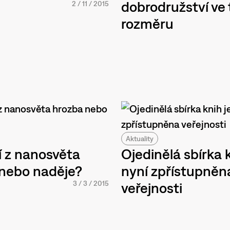
dobrodružství ve 
2
/
11
/
2015
rozměru
Aktuality
í z nanosvěta
Ojedinělá sbírka k
nebo naděje?
nyní zpřístupněn
3
/
3
/
2015
veřejnosti