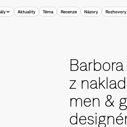
ály
Aktuality
Téma
Recenze
Názory
Rozhovory
Barbora
z naklad
men & g
designé