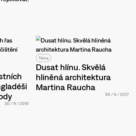
Téma
Dusat hlínu. Skvělá
ístních
hliněná architektura
gladéši
Martina Raucha
vody
30
/
6
/
2017
30
/
9
/
2019