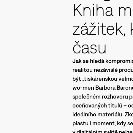
Kniha m
zážitek,
času
Jak se hledá kompromi
realitou nezávislé prod
být „tiskárenskou velmo
wo-men Barbora Baronov
společném rozhovoru po
oceňovaných titulů – o
ideálního materiálu. Zko
plastu i moment, kdy se
v digitálním světě nelze