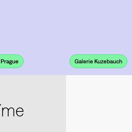
 Prague
Galerie Kuzebauch
zíme