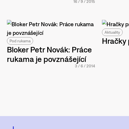
16
/
9
/
2015
Aktuality
Hračky 
Pod rukama
Bloker Petr Novák: Práce
rukama je povznášející
3
/
6
/
2014