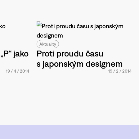
Aktuality
 „P“ jako
Proti proudu času
s japonským designem
19
/
4
/
2014
19
/
2
/
2014