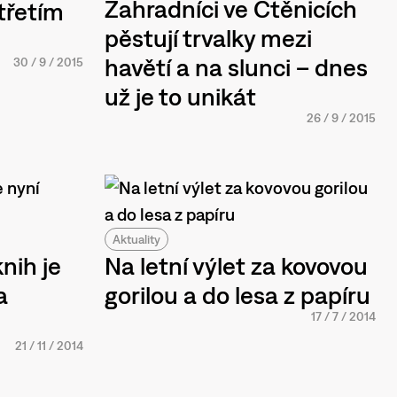
Zahradníci ve Ctěnicích
třetím
pěstují trvalky mezi
havětí a na slunci – dnes
30
/
9
/
2015
už je to unikát
26
/
9
/
2015
Aktuality
nih je
Na letní výlet za kovovou
a
gorilou a do lesa z papíru
17
/
7
/
2014
21
/
11
/
2014