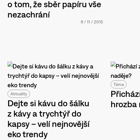
o tom, že sběr papíru vše
nezachrání
9
/
11
/
2015
Téma
Přicház
Aktuality
Dejte si kávu do šálku
hrozba 
z kávy a trychtýř do
kapsy – velí nejnovější
eko trendy