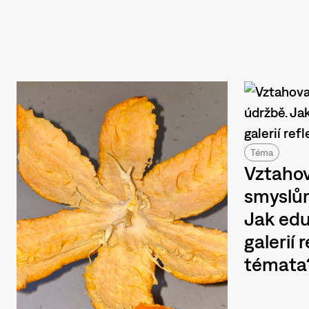
Téma
Vztahov
smyslům
Jak ed
galerií 
témata