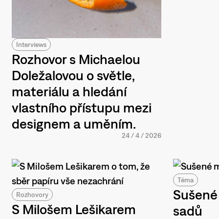
Interviews
Rozhovor s Michaelou
Doležalovou o světle,
materiálu a hledání
vlastního přístupu mezi
designem a uměním.
24
/
4
/
2026
Téma
Sušené
Rozhovory
S Milošem Lešikarem
sadů