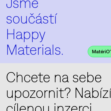
Jsme
součástí
Happy
Materials.
MatériO’
Chcete na sebe
upozornit? Nabí
cílenou inzerci.