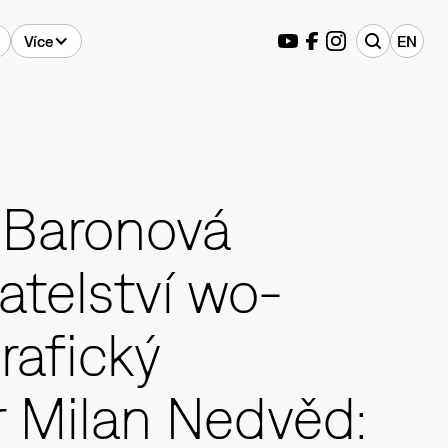
Více
EN
 Baronová
atelství wo-
rafický
r Milan Nedvěd: