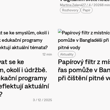
Martina Zelená
27
/
4
/
2026
8 min
Rozhovory
Papír
12 min
Aktuality
at se ke
Papírový filtr z m
, okolí i údržbě.
řas pomůže v Ban
ukační programy
při čištění pitné 
reflektují aktuální
?
3
/
12
/
2025