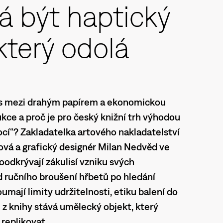
á být haptický
 který odolá
s mezi drahým papírem a ekonomickou
ukce a proč je pro český knižní trh výhodou
cí“? Zakladatelka artového nakladatelství
á a grafický designér Milan Nedvěd ve
odkrývají zákulisí vzniku svých
d ručního broušení hřbetů po hledání
umají limity udržitelnosti, etiku balení do
 z knihy stává umělecký objekt, který
 replikovat.