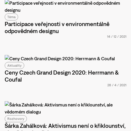
Téma
Participace veřejnosti v environmentálně
odpovědném designu
14
/
12
/
2021
Aktuality
Ceny Czech Grand Design 2020: Herrmann &
Coufal
28
/
4
/
2021
Rozhovory
Šárka Zahálková: Aktivismus není o křiklounství,