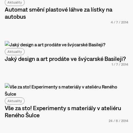
Aktuality
Automat smění plastové láhve za lístky na
autobus
4
/
7
/
2014
Aktuality
Jaký design a art prodáte ve švýcarské Basileji?
1
/
7
/
2014
Aktuality
Vše za sto! Experimenty s materiály v ateliéru
Reného Šulce
24
/
6
/
2014