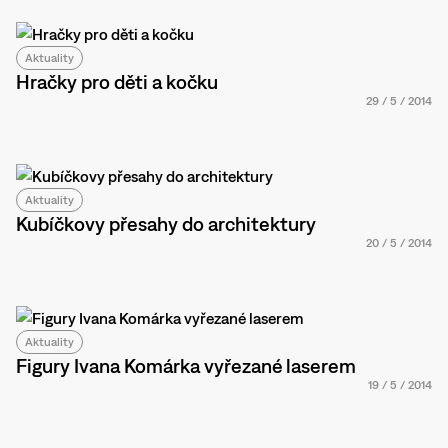
Aktuality
Hračky pro děti a kočku
29
/
5
/
2014
Aktuality
Kubíčkovy přesahy do architektury
20
/
5
/
2014
Aktuality
Figury Ivana Komárka vyřezané laserem
19
/
5
/
2014