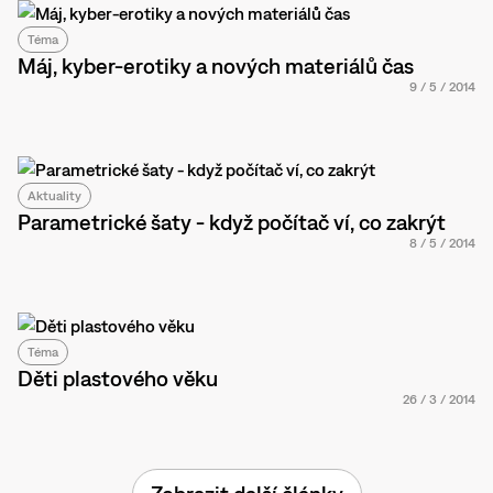
Téma
Máj, kyber-erotiky a nových materiálů čas
9
/
5
/
2014
Aktuality
Parametrické šaty - když počítač ví, co zakrýt
8
/
5
/
2014
Téma
Děti plastového věku
26
/
3
/
2014