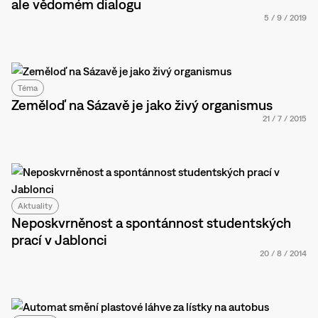
ale vědomém dialogu
5
/
9
/
2019
Téma
Zeměloď na Sázavě je jako živý organismus
21
/
7
/
2015
Aktuality
Neposkvrněnost a spontánnost studentských
prací v Jablonci
20
/
8
/
2014