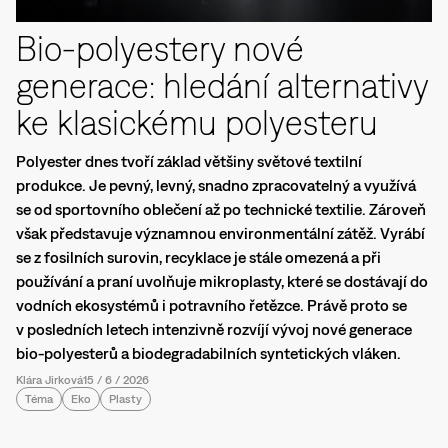
Bio-polyestery nové
generace: hledání alternativy
ke klasickému polyesteru
Polyester dnes tvoří základ většiny světové textilní
produkce. Je pevný, levný, snadno zpracovatelný a využívá
se od sportovního oblečení až po technické textilie. Zároveň
však představuje významnou environmentální zátěž. Vyrábí
se z fosilních surovin, recyklace je stále omezená a při
používání a praní uvolňuje mikroplasty, které se dostávají do
vodních ekosystémů i potravního řetězce. Právě proto se
v posledních letech intenzivně rozvíjí vývoj nové generace
bio-polyesterů a biodegradabilních syntetických vláken.
Klára Jirková
15
/
6
/
2026
Téma
Eko
Plasty