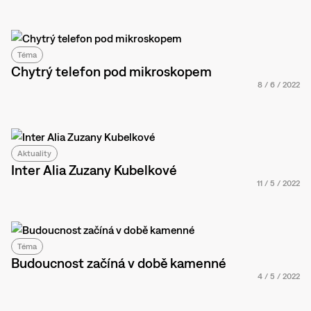
Téma
Chytrý telefon pod mikroskopem
8
/
6
/
2022
Aktuality
Inter Alia Zuzany Kubelkové
11
/
5
/
2022
Téma
Budoucnost začíná v době kamenné
4
/
5
/
2022