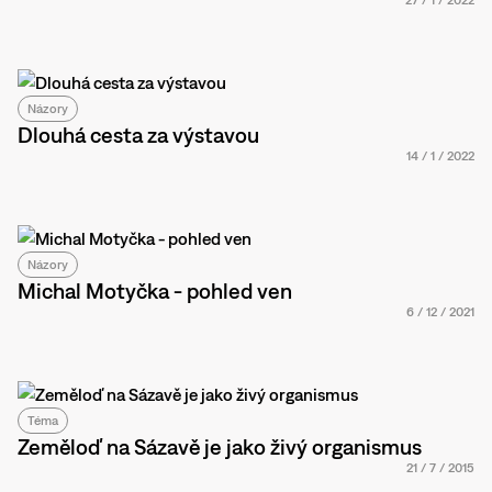
27
/
1
/
2022
Názory
Dlouhá cesta za výstavou
14
/
1
/
2022
Názory
Michal Motyčka - pohled ven
6
/
12
/
2021
Téma
Zeměloď na Sázavě je jako živý organismus
21
/
7
/
2015