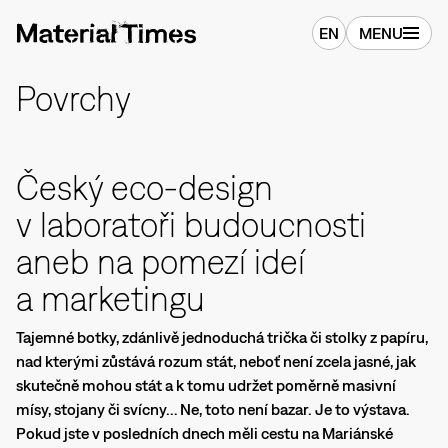
EN
MENU
Povrchy
Český eco-design
v laboratoři budoucnosti
aneb na pomezí ideí
a marketingu
Tajemné botky, zdánlivě jednoduchá trička či stolky z papíru,
nad kterými zůstává rozum stát, neboť není zcela jasné, jak
skutečně mohou stát a k tomu udržet poměrně masivní
mísy, stojany či svícny… Ne, toto není bazar. Je to výstava.
Pokud jste v posledních dnech měli cestu na Mariánské