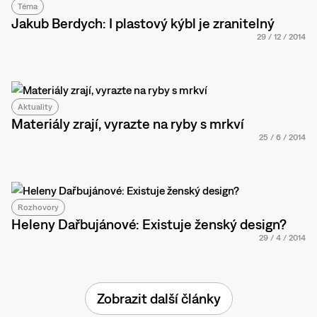
Téma
Jakub Berdych: I plastový kýbl je zranitelný
29
/
12
/
2014
Aktuality
Materiály zrají, vyrazte na ryby s mrkví
25
/
6
/
2014
Rozhovory
Heleny Dařbujánové: Existuje ženský design?
29
/
4
/
2014
Zobrazit další články