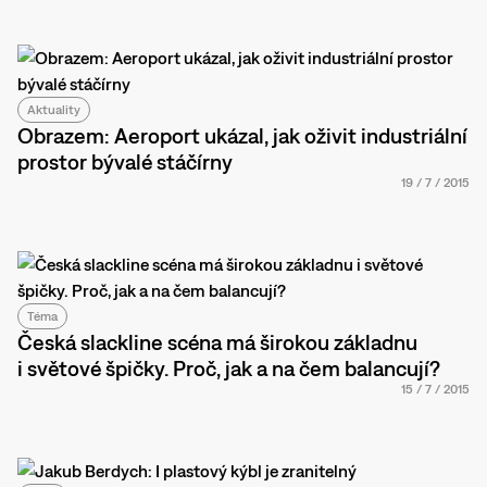
Aktuality
Obrazem: Aeroport ukázal, jak oživit industriální
prostor bývalé stáčírny
19
/
7
/
2015
Téma
Česká slackline scéna má širokou základnu
i světové špičky. Proč, jak a na čem balancují?
15
/
7
/
2015