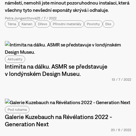
náměstí, nemohli jste minout pozoruhodnou instalaci, která
všechny tyto nevšední exponáty skrývá i odhaluje.
Petra Jungwirthová
25
/
7
/
2022
Téma
Kámen
Dřevo
Přírodní materiály
Povrchy
Eko
Aktuality
Intimita na dálku. ASMR se představuje
v londýnském Design Museu.
13
/
7
/
2022
Pod rukama
Galerie Kuzebauch na Révélations 2022 -
Generation Next
20
/
6
/
2022