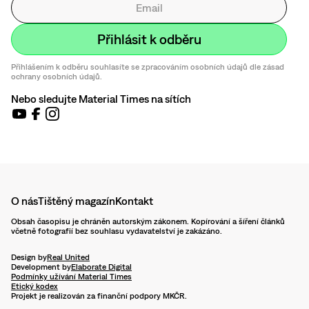
Přihlášením k odběru souhlasíte se zpracováním osobních údajů dle zásad
ochrany osobních údajů.
Nebo sledujte Material Times na sítích
O nás
Tištěný magazín
Kontakt
Obsah časopisu je chráněn autorským zákonem. Kopírování a šíření článků
včetně fotografií bez souhlasu vydavatelství je zakázáno.
Design by
Real United
Development by
Elaborate Digital
Podmínky užívání Material Times
Etický kodex
Projekt je realizován za finanční podpory MKČR.