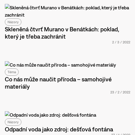
Názory
Skleněná čtvrť Murano v Benátkách: poklad,
který je třeba zachránit
2
/
3
/
2022
Téma
Co nás může naučit příroda – samohojivé
materiály
23
/
2
/
2022
Názory
Odpadní voda jako zdroj: dešťová fontána