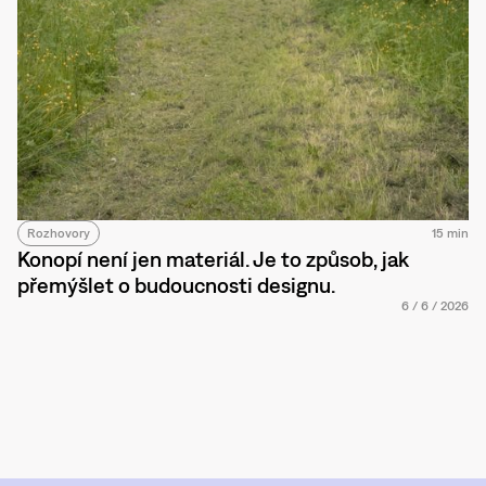
Rozhovory
15 min
Konopí není jen materiál. Je to způsob, jak
přemýšlet o budoucnosti designu.
6
/
6
/
2026