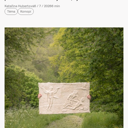
Kateřina Hubertová
6
/
7
/
2026
6 min
Téma
Konopí