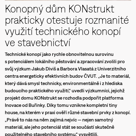
Konopný dům KONstrukt
prakticky otestuje rozmanité
využití technického konopí
ve stavebnictví
Technické konopí jako rychle obnovitelnou surovinu
s potenciálem lokálního pěstování a zpracování zvolili pro
svůj výzkum Jakub Diviš a Barbora Vlasatá z Univerzitního
centra energeticky efektivních budov ČVUT. „Je to materiál,
který dává smysl technicky, environmentálně i z hlediska
budoucího praktického využití,“ uvedli výzkumníci, jejichž
projekt domu KONstrukt se rozhodla podpořit platforma
Inovace od Buřinky. Díky tomu vznikne kompletní tiny
house, na kterém v praxi ověří různé stavební prvky z konopí.
„Právě to nás na něm zajímá nejvíc — nejen samotný
materiál, ale jeho potenciál stát se součástí skutečně
použitelného stavebního systému,“ vysvětlili.