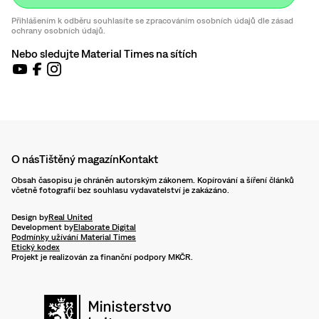
Přihlášením k odběru souhlasíte se zpracováním osobních údajů dle zásad
ochrany osobních údajů.
Nebo sledujte Material Times na sítích
O nás
Tištěný magazín
Kontakt
Obsah časopisu je chráněn autorským zákonem. Kopírování a šíření článků
včetně fotografií bez souhlasu vydavatelství je zakázáno.
Design by
Real United
Development by
Elaborate Digital
Podmínky užívání Material Times
Etický kodex
Projekt je realizován za finanční podpory MKČR.