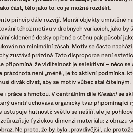
jako část, tělo jako to, co je možné rozdělit.
nto princip dále rozvíjí. Menší objekty umístěné na
ování téhož motivu v drobných variacích, jako by 
ikální skleněné desky opřené o stěnu pak působí jak
dukován na minimální zásah. Motiv se často nachází 
chy zůstává prázdná. Tato disproporce není estet
připomíná, že viditelnost je selektivní – něco se s
e prázdnota není „méně“, je to aktivní podmínka, kt
usí divák dívat, aby se motiv vůbec stal čitelným.
e i práce s hmotou. V centrálním díle
Klesání
se sk
erý uvnitř uchovává organický tvar připomínající ry
 ustupuje hutnosti: světlo se nešíří, ale je pohlco
zdůrazňuje fyzickou dimenzi materiálu: z obrazu se
braz. Ne proto, že by byla „pravdivější“, ale protož