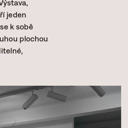
 Výstava,
ří jeden
 se k sobě
pouhou plochou
itelné,