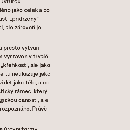
rukturou.
děno jako celek a co
ásti „přidrženy“
i, ale zároveň je
a přesto vytváří
m vystaven v trvalé
„křehkost“, ale jako
se tu neukazuje jako
idět jako tělo, a co
stický rámec, který
gickou daností, ale
 rozpoznáno. Právě
a úrovni formy –