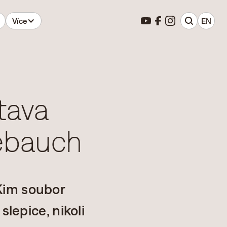
Více
EN
tava
zebauch
Kim soubor
slepice, nikoli