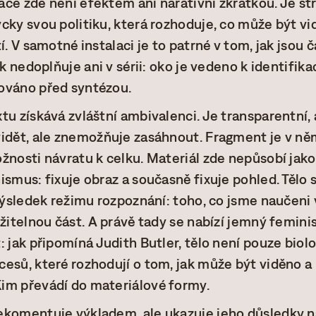
ce zde není efektem ani narativní zkratkou. Je st
cky svou politiku, která rozhoduje, co může být vi
í. V samotné instalaci je to patrné v tom, jak jsou č
ek nedoplňuje ani v sérii: oko je vedeno k identifikac
ováno před syntézou.
tu získává zvláštní ambivalenci. Je transparentní, 
idět, ale znemožňuje zasáhnout. Fragment je v ně
žnosti návratu k celku. Materiál zde nepůsobí jako 
ismus: fixuje obraz a současně fixuje pohled. Tělo 
výsledek režimu rozpoznání: toho, co jsme naučeni v
užitelnou část. A právě tady se nabízí jemný femini
 jak připomíná Judith Butler, tělo není pouze biolo
esů, které rozhodují o tom, jak může být viděno a
im převádí do materiálové formy.
ekomentuje výkladem, ale ukazuje jeho důsledky n