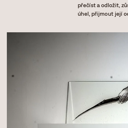
přečíst a odložit, z
úhel, přijmout její o