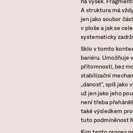
na výsek. Fragmenta
A struktura má vždy
jen jako soubor část
v ploše a jak se cel
systematicky zadrž
Sklo v tomto kontex
bariéru. Umožňuje v
přítomnosti, bez mo
stabilizační mechan
„danost“, spíš jako 
už jen jako jeho po
není třeba přehánět:
také výsledkem proc
tuto podmíněnost K
Kim tento proces n