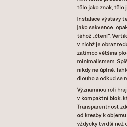
tělo jako znak, tělo 
Instalace výstavy te
jako sekvence: opak
téhož „čtení“. Vert
v nichž je obraz re
zatímco většina plo
minimalismem. Spíše 
nikdy ne úplně. Tahl
dlouho a odkud se m
Významnou roli hraj
v kompaktní blok, kt
Transparentnost zde
od kresby k objemu 
vždycky tvrdší než o