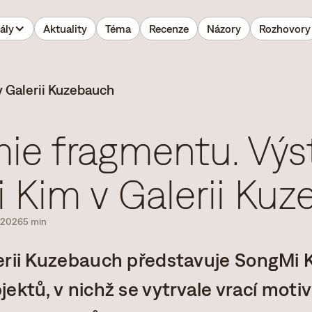
ály
Aktuality
Téma
Recenze
Názory
Rozhovory
ie fragmentu. Výs
 Kim v Galerii Ku
2026
5 min
erii Kuzebauch představuje SongMi 
ektů, v nichž se vytrvale vrací motiv 