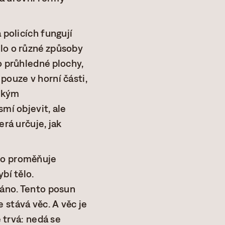
 policích fungují
šlo o různé způsoby
o průhledné plochy,
pouze v horní části,
ickým
mí objevit, ale
erá určuje, jak
lo proměňuje
bí tělo.
váno. Tento posun
 stává věc. A věc je
e trvá: nedá se