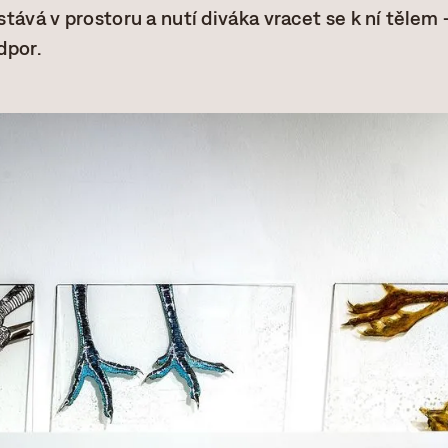
ůstává v prostoru a nutí diváka vracet se k ní tělem 
dpor.