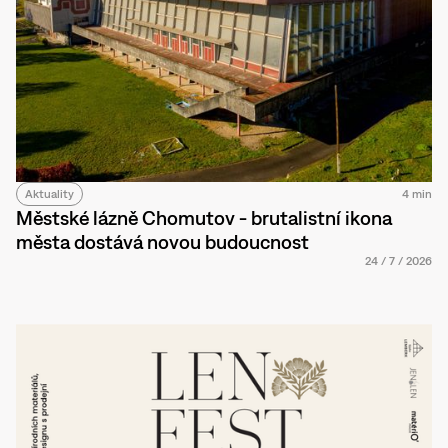
Aktuality
4 min
Městské lázně Chomutov - brutalistní ikona
města dostává novou budoucnost
24
/
7
/
2026