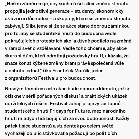
„Naším záměrem je, aby snaha řešit sílící změnu klimatu
propojila jednotlivé generace – studenty, ekonomicky
aktivní či důchodce – a skupiny, které se změnou klimatu
zabývají. Slibujeme si, že se akce stane dobrou záminkou
pro to, aby se studentské hnutí do budoucna vedle
pokračujících protestních akcí aktivně podílelo na změně
v rámci svého vzdělávání. Vedle toho chceme, aby akce
škarohlídům, kteří odmítají požadavky hnutí, ukázala, že
snaze konat kýžené změny brání právě společená vůle
a ochota jednat,“ říká František Marčík, jeden
z organizátorů Festivalu pro budoucnost.
Nosným tématem celé akce bude ochrana klimatu, jež se
otiskne v sérii pořádaných diskusí a praktických ukázek
udržitelných řešení. Festival zahájí projevy zástupců
studentského hnutí Fridays for Future, mezinárodního
hnutí mladých lidí bojujících za svou budoucnost. Každý
pátek tisíce studentů a studentek po celém světě
vycházejí do ulic stávkovat a požadují po politicích