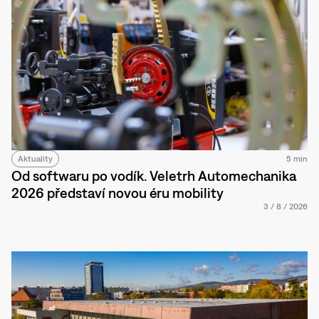
Aktuality
5 min
Od softwaru po vodík. Veletrh Automechanika
2026 představí novou éru mobility
3
/
8
/
2026