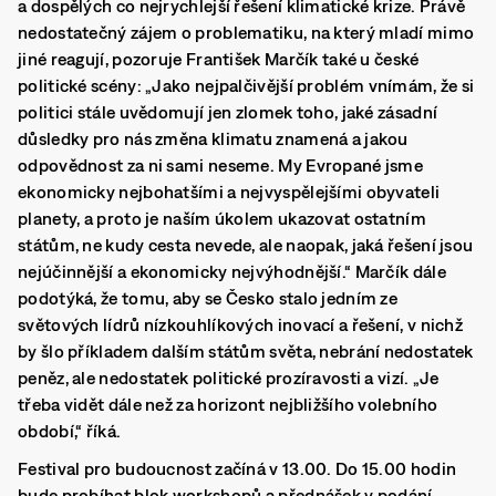
a dospělých co nejrychlejší řešení klimatické krize. Právě
nedostatečný zájem o problematiku, na který mladí mimo
jiné reagují, pozoruje František Marčík také u české
politické scény: „Jako nejpalčivější problém vnímám, že si
politici stále uvědomují jen zlomek toho, jaké zásadní
důsledky pro nás změna klimatu znamená a jakou
odpovědnost za ni sami neseme. My Evropané jsme
ekonomicky nejbohatšími a nejvyspělejšími obyvateli
planety, a proto je naším úkolem ukazovat ostatním
státům, ne kudy cesta nevede, ale naopak, jaká řešení jsou
nejúčinnější a ekonomicky nejvýhodnější.“ Marčík dále
podotýká, že tomu, aby se Česko stalo jedním ze
světových lídrů nízkouhlíkových inovací a řešení, v nichž
by šlo příkladem dalším státům světa, nebrání nedostatek
peněz, ale nedostatek politické prozíravosti a vizí. „Je
třeba vidět dále než za horizont nejbližšího volebního
období,“ říká.
Festival pro budoucnost začíná v 13.00. Do 15.00 hodin
bude probíhat blok workshopů a přednášek v podání