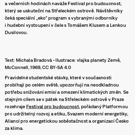
a večerních hodinách naváže Festival pro budoucnost,
který se uskuteční na Střeleckém ostrově. Návštěvníky
čeká speciální „eko“ program s vybranými odborníky
i hudební vystoupení v čele s Tomášem Klusem a Lenkou
Dusilovou.
Text: Michala Bradová • Ilustrace: vlajka planety Země,
McConnell, 1969, CC BY-SA 4.0
Pravidelné studentské stávky, které v současnosti
probíhají po celém světě, upozorňují na neodkladnou
potřebu snižování emisí a omezení klimatických změn. Se
stejným cílem se v pátek na Střeleckém ostrově v Praze
rozehraje
Festival pro budoucnost
, pořádaný Platformou
pro udržitelný rozvoj a etiku, Svazem moderní energetiky,
Aliancí pro energetickou soběstačnost a organizací Česko
za klima.