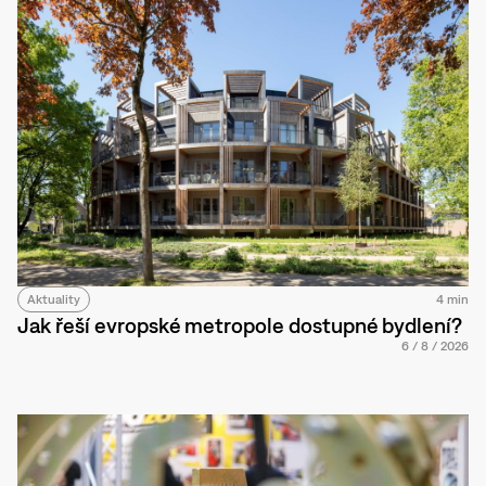
Aktuality
4 min
Jak řeší evropské metropole dostupné bydlení?
6
/
8
/
2026