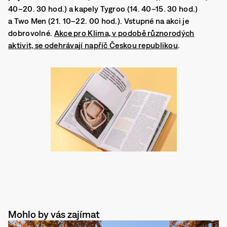
40–20. 30 hod.) a kapely Tygroo (14. 40–15. 30 hod.)
a Two Men (21. 10–22. 00 hod.). Vstupné na akci je
dobrovolné.
Akce pro Klima, v podobě různorodých
aktivit, se odehrávají napříč Českou republikou
.
Mohlo by vás zajímat