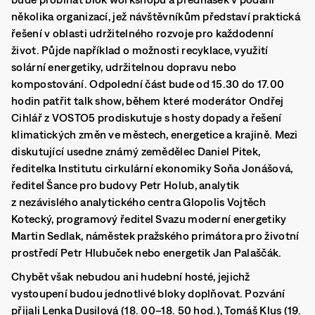
několika organizací, jež návštěvníkům představí praktická
řešení v oblasti udržitelného rozvoje pro každodenní
život. Půjde například o možnosti recyklace, využití
solární energetiky, udržitelnou dopravu nebo
kompostování. Odpolední část bude od 15.30 do 17.00
hodin patřit talk show, během které moderátor Ondřej
Cihlář z VOSTO5 prodiskutuje s hosty dopady a řešení
klimatických změn ve městech, energetice a krajině. Mezi
diskutující usedne známý zemědělec Daniel Pitek,
ředitelka Institutu cirkulární ekonomiky Soňa Jonášová,
ředitel Šance pro budovy Petr Holub, analytik
z nezávislého analytického centra Glopolis Vojtěch
Kotecký, programový ředitel Svazu moderní energetiky
Martin Sedlak, náměstek pražského primátora pro životní
prostředí Petr Hlubuček nebo energetik Jan Palaščák.
Chybět však nebudou ani hudební hosté, jejichž
vystoupení budou jednotlivé bloky doplňovat. Pozvání
přijali Lenka Dusilová (18. 00–18. 50 hod.), Tomáš Klus (19.