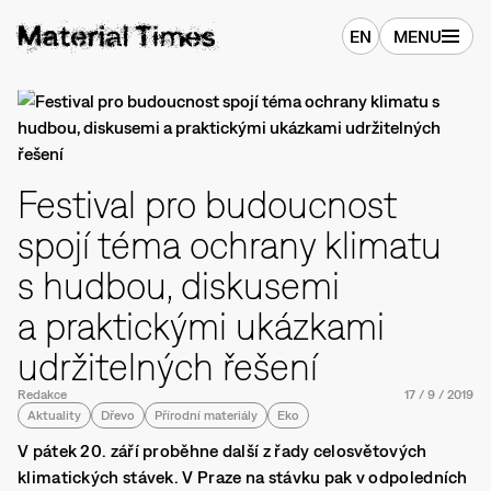
EN
MENU
Festival pro budoucnost
spojí téma ochrany klimatu
s hudbou, diskusemi
a praktickými ukázkami
udržitelných řešení
Redakce
17
/
9
/
2019
Aktuality
Dřevo
Přírodní materiály
Eko
V pátek 20. září proběhne další z řady celosvětových
klimatických stávek. V Praze na stávku pak v odpoledních