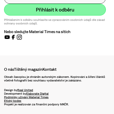
Přihlášením k odběru souhlasíte se zpracováním osobních údajů dle zásad
ochrany osobních údajů.
Nebo sledujte Material Times na sítích
O nás
Tištěný magazín
Kontakt
Obsah časopisu je chráněn autorským zákonem. Kopírování a šíření článků
včetně fotografií bez souhlasu vydavatelství je zakázáno.
Design by
Real United
Development by
Elaborate Digital
Podmínky užívání Material Times
Etický kodex
Projekt je realizován za finanční podpory MKČR.