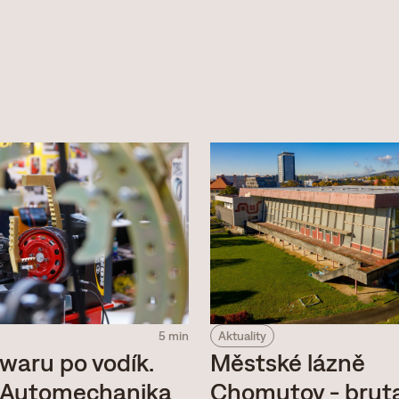
Aktuality
5 min
Městské lázně
waru po vodík.
Chomutov - bruta
h Automechanika