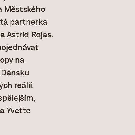
 a Městského
etá partnerka
 Astrid Rojas.
pojednávat
ropy na
v Dánsku
h reálií,
spělejším,
a Yvette