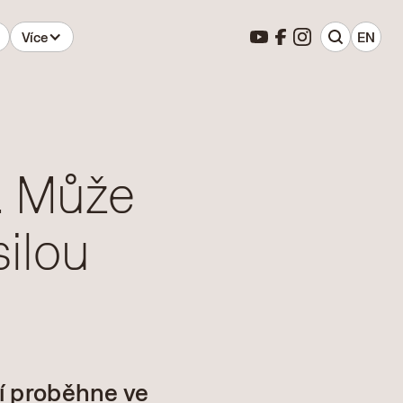
Více
EN
a. Může
silou
í proběhne ve