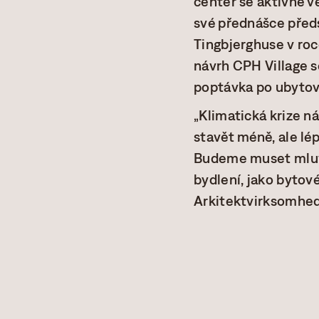
center se aktivně v
své přednášce předs
Tingbjerghuse v roc
návrh CPH Village s
poptávka po ubytov
„Klimatická krize n
stavět méně, ale lé
Budeme muset mluvi
bydlení, jako bytov
Arkitektvirksomhe