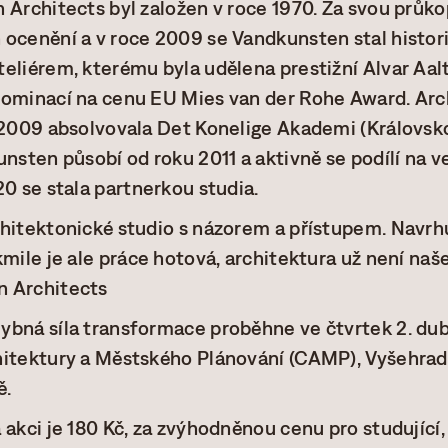
 Architects byl založen v roce 1970. Za svou průko
 ocenění a v roce 2009 se Vandkunsten stal histor
eliérem, kterému byla udělena prestižní Alvar Aa
nominací na cenu EU Mies van der Rohe Award. Arc
e 2009 absolvovala Det Konelige Akademi (Královs
nsten působí od roku 2011 a aktivně se podílí na ve
20 se stala partnerkou studia.
hitektonické studio s názorem a přístupem. Navrh
mile je ale práce hotová, architektura už není naše
n Architects
ybná síla transformace proběhne ve čtvrtek 2. du
hitektury a Městského Plánování (CAMP), Vyšehra
ě.
 akci je 180 Kč, za zvýhodněnou cenu pro studující,