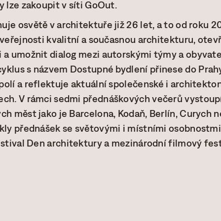
 lze zakoupit v síti GoOut.
je osvětě v architektuře již 26 let, a to od roku 2
veřejnosti kvalitní a současnou architekturu, otevří
i a umožnit dialog mezi autorskými týmy a obyvate
yklus s názvem Dostupné bydlení přinese do Prahy 
olí a reflektuje aktuální společenské i architekto
ech. V rámci sedmi přednáškových večerů vystoupí
ch měst jako je Barcelona, Kodaň, Berlín, Curych n
kly přednášek se světovými i místními osobnostmi,
estival Den architektury a mezinárodní filmový fest