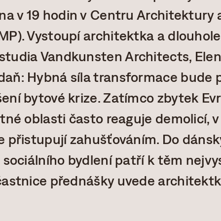
bna v 19 hodin v Centru Architektury
MP). Vystoupí architektka a dlouhol
tudia Vandkunsten Architects, Elena
aň: Hybná síla transformace bude 
ení bytové krize. Zatímco zbytek Ev
tné oblasti často reaguje demolicí, 
 přistupují zahušťováním. Do dánskýc
 sociálního bydlení patří k těm nejvy
častnice přednášky uvede architektk