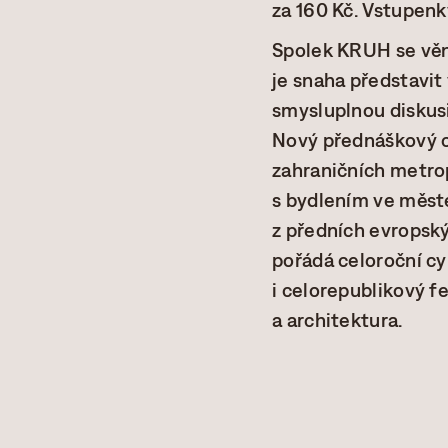
za 160 Kč. Vstupenky
Spolek KRUH se věnu
je snaha představit 
smysluplnou diskus
Nový přednáškový c
zahraničních metrop
s bydlením ve měst
z předních evropský
pořádá celoroční cy
i celorepublikový f
a architektura.