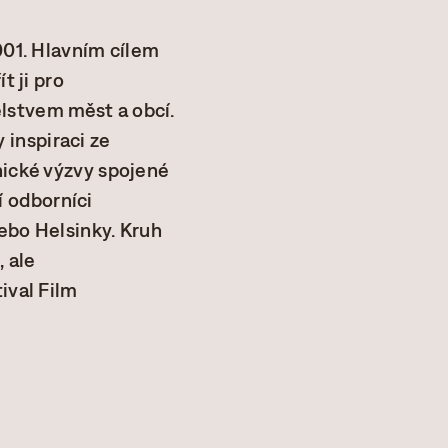
001. Hlavním cílem
t ji pro
lstvem měst a obcí.
inspiraci ze
nické výzvy spojené
 odborníci
ebo Helsinky. Kruh
 ale
ival Film