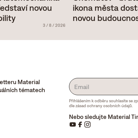
ikona města dos
edstaví novou
novou budoucno
ility
3
/
8
/
2026
etteru Material
tuálních tématech
Přihlášením k odběru souhlasíte se 
dle zásad ochrany osobních údajů.
Nebo sledujte Material Ti