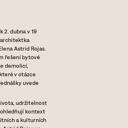
 2. dubna v 19
 architektka
lena Astrid Rojas.
m řešení bytové
je demolicí,
které v otázce
přednášky uvede
ivota, udržitelnost
zohledňují kontext
tních a kulturních