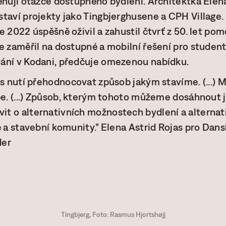
ěnují otázce dostupného bydlení. Architektka Elena
taví projekty jako Tingbjerghusene a CPH Village.
e 2022 úspěšně oživil a zahustil čtvrť z 50. let po
e zaměřil na dostupné a mobilní řešení pro student
ání v Kodani, předčuje omezenou nabídku.
ás nutí přehodnocovat způsob jakým stavíme. (...) 
pe. (...) Způsob, kterým tohoto můžeme dosáhnout je
t o alternativních možnostech bydlení a alternat
é a stavební komunity.” Elena Astrid Rojas pro Dan
der
Tingbjerg, Foto: Rasmus Hjortshøjj