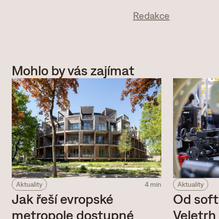
Redakce
Mohlo by vás zajímat
Aktuality
4 min
Aktuality
Jak řeší evropské
Od soft
metropole dostupné
Veletr