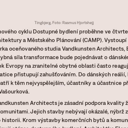
Tingbjerg, Foto: Rasmus Hjortshøjj
nového cyklu Dostupné bydlení proběhne ve čtvrtek
hitektury a Městského Plánování (CAMP). Vystoupí
rka oceňovaného studia Vandkunsten Architects, E
ybná síla transformace bude pojednávat o dánské
ek Evropy na zranitelné obytné oblasti často reagu
tice přistupují zahušťováním. Do dánských reálií, 
patří k těm nejvyspělejším, účastníky a účastnice 
 Vašourková.
andkunsten Architects je zásadní podpora kvality ž
komunitami. Jejich stavby nebývají okázalé, nýbrž 
 historii. Krom výstavby komerčních bytů a komuni