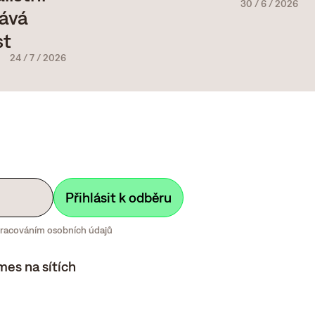
30
/
6
/
2026
tává
st
24
/
7
/
2026
zpracováním osobních údajů
mes na sítích