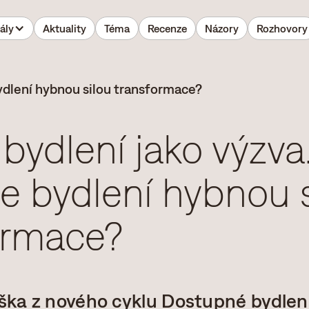
ály
Aktuality
Téma
Recenze
Názory
Rozhovory
bydlení jako výzv
ze bydlení hybnou 
ormace?
ka z nového cyklu Dostupné bydlen