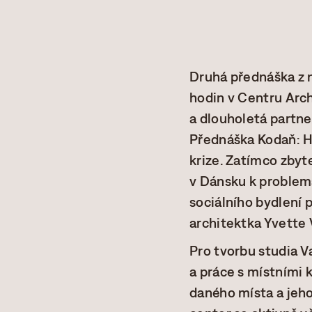
Druhá přednáška z 
hodin v Centru Arc
a dlouholetá partne
Přednáška Kodaň: H
krize. Zatímco zbyt
v Dánsku k problema
sociálního bydlení 
architektka Yvette
Pro tvorbu studia V
a práce s místními 
daného místa a jeho