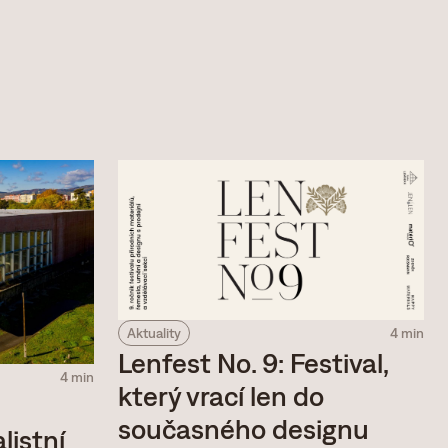
Aktuality
4 min
Lenfest No. 9: Festival,
4 min
který vrací len do
současného designu
listní