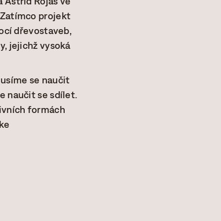
 Astrid Rojas ve
 Zatímco projekt
mocí dřevostaveb,
y, jejichž vysoká
Musíme se naučit
 naučit se sdílet.
ivních formách
ske