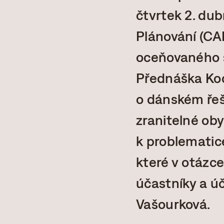
čtvrtek 2. du
Plánování (CA
oceňovaného s
Přednáška Kod
o dánském řeš
zranitelné oby
k problematice
které v otázce
účastníky a ú
Vašourková.