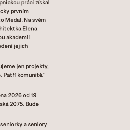
pnickou práci získal
icky prvním
lto Medal. Na svém
hitektka Elena
kou akademii
dení jejich
ujeme jen projekty,
. Patří komunitě.“
bna 2026 od 19
dská 2075. Bude
 seniorky a seniory