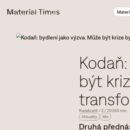
Materi
Kodaň: 
být kri
transf
Redakce
16
/
3
/
2026
3 min
Aktuality
Mix
Druhá přednáš