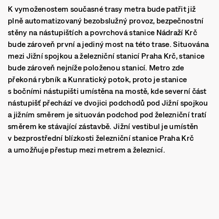
K vymoženostem současné trasy metra bude patřit již
plně automatizovaný bezobslužný provoz, bezpečnostní
stěny na nástupištích a povrchová stanice Nádraží Krč
bude zároveň první a jediný most na této trase.
Situována
mezi Jižní spojkou a železniční stanicí Praha Krč, stanice
bude zároveň nejníže položenou stanicí. Metro zde
překoná rybník a Kunratický potok, proto je stanice
s bočními nástupišti umístěna na mostě, kde severní část
nástupišť přechází ve dvojici podchodů pod Jižní spojkou
a jižním směrem je situován podchod pod železniční tratí
směrem ke stávající zástavbě. Jižní vestibul je umístěn
v bezprostřední blízkosti železniční stanice Praha Krč
a umožňuje přestup mezi metrem a železnicí.