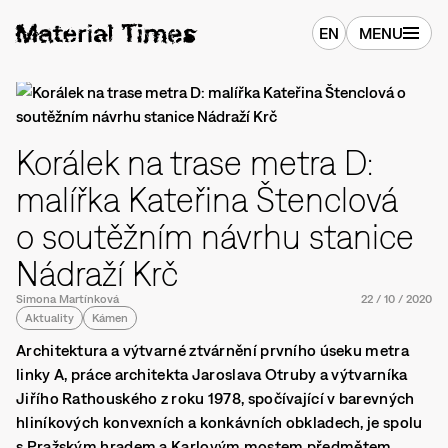
EN
MENU
Korálek na trase metra D:
malířka Kateřina Štenclová
o soutěžním návrhu stanice
Nádraží Krč
Simona Martínková
22
/
10
/
2020
Aktuality
Kámen
Architektura a výtvarné ztvárnění prvního úseku metra
linky A, práce architekta Jaroslava Otruby a výtvarníka
Jiřího Rathouského z roku 1978, spočívající v barevných
hliníkových konvexních a konkávních obkladech, je spolu
s Pražským hradem a Karlovým mostem předmětem