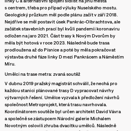
linky C a alternativní spojení sídlišť na jihu města
s centrem, třeba pro případ výluky Nuselského mostu.
Geologický průzkum měl podle plánu začít v září 2018.
Nejdříve se měl postavit úsek Pankrác-Olbrachtova, ale
začátek stavebních prací byl kvůli pandemii koronaviru
odložen na jaro 2021. Část trasy k Novým Dvorům by
měla být hotová v roce 2023. Následně bude trasa
prodloužena až do Písnice a poté by měla pokračovat
výstavba druhé fáze linky D mezi Pankrácem a Náměstím
Míru.
Umělci na trase metra: zvaná soutěž
V dubnu 2019 pražský magistrát schválil, že nechá pro
každou stanici plánované trasy D vypracovat návrhy
výtvarných řešení. Umělce vyzvala k předložení návrhů
společnost Metroprojekt, která trasu navrhovala.
Koordinátorem soutěže byl určen architekt David Vávra
a společně se zástupcem Národní galerie Michalem
Novotným oslovili zhruba dvacítku umělců.
Následně