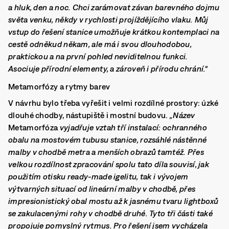
a hluk, den a noc.
Chci zarámovat závan barevného dojmu
světa venku, někdy v rychlosti projíždějícího vlaku. Můj
vstup do řešení stanice umožňuje krátkou kontemplaci na
cestě odněkud někam, ale má i svou dlouhodobou,
praktickou a na první pohled neviditelnou funkci.
Asociuje přírodní elementy, a zároveň i přírodu chrání.“
Metamorfózy a rytmy barev
V návrhu bylo třeba vyřešit i velmi rozdílné prostory: úzké
dlouhé chodby, nástupiště i mostní budovu.
„Název
Metamorfóza
vyjadřuje vztah tří instalací: ochranného
obalu na mostovém tubusu stanice, rozsáhlé nástěnné
malby v chodbě metra a menších obrazů tamtéž. Přes
velkou rozdílnost zpracování spolu tato díla souvisí, jak
použitím otisku ready-made igelitu, tak i vývojem
výtvarných situací od lineární malby v chodbě, přes
impresionistický obal mostu až k jasnému tvaru lightboxů
se zakulacenými rohy v chodbě druhé.
Tyto tři části také
propojuje pomyslný rytmus.
Pro řešení jsem vycházela