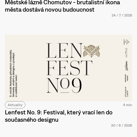
Městské lázně Chomutov - brutalistní ikona
města dostává novou budoucnost
24
/
7
/
2026
Aktuality
4 min
Lenfest No. 9: Festival, který vrací len do
současného designu
30
/
6
/
2026