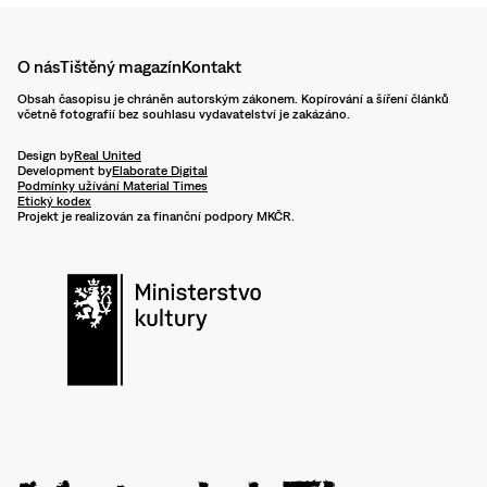
O nás
Tištěný magazín
Kontakt
Obsah časopisu je chráněn autorským zákonem. Kopírování a šíření článků
včetně fotografií bez souhlasu vydavatelství je zakázáno.
Design by
Real United
Development by
Elaborate Digital
Podmínky užívání Material Times
Etický kodex
Projekt je realizován za finanční podpory MKČR.