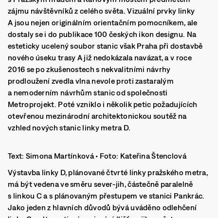
zájmu návštěvníků z celého světa. Vizuální prvky linky
A jsou nejen originálním orientačním pomocníkem, ale
dostaly se i do publikace 100 českých ikon designu. Na
esteticky ucelený soubor stanic však Praha při dostavbě
nového úseku trasy A již nedokázala navázat, a v roce
2016 se po zkušenostech s nekvalitními návrhy
prodloužení zvedla vlna nevole proti zastaralým
a nemoderním návrhům stanic od společnosti
Metroprojekt. Poté vzniklo i několik petic požadujících
otevřenou mezinárodní architektonickou soutěž na
vzhled nových stanic linky metra D.
Text: Simona Martínková • Foto: Kateřina Štenclová
Výstavba linky D, plánované čtvrté linky pražského metra,
má být vedena ve směru sever-jih, částečně paralelně
s linkou C a s plánovaným přestupem ve stanici Pankrác.
Jako jeden z hlavních důvodů bývá uváděno odlehčení