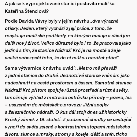
A jak se k vyprojektované stanici postavila malířka
Kateřina Štenclová?
Podle Davida Vávry byly v jejím návrhu
„dva výrazné
otisky. Jeden, který vychází z její práce, z toho, že
recykluje malířské podklady, na kterých maluje a dává jim
další nový život.
Velice důrazné bylo i to, že pracovala jako
jediná s tím, že stanice Nádraží Krč je na mostě a že je
veliké nebezpečí toho, že do ní můžou narážet ptáci“.
Sama výtvarnice k návrhu uvádí:
„Metro mě převáží
z jedné stanice do druhé. Jednotlivé stanice vnímám jako
nadechnutí na cestě prostorem a časem. Samotná stanice
Nádraží Krč přitom spojuje různá prostředí a různé světy.
Umožňuje výhled z metra do ostrůvku přírody – jezero, les
– usazeném do městského provozu Jižní spojky
a železničního nádraží. O kus dál stojí dnes už historický
Krčský zámek z 19. století. Z podzemní chodby se cestující
vynoří do světa zeleně s kontrastními stopami městského
života: slunce a mraky, stromy a koleje, déšť a sníh, ticho