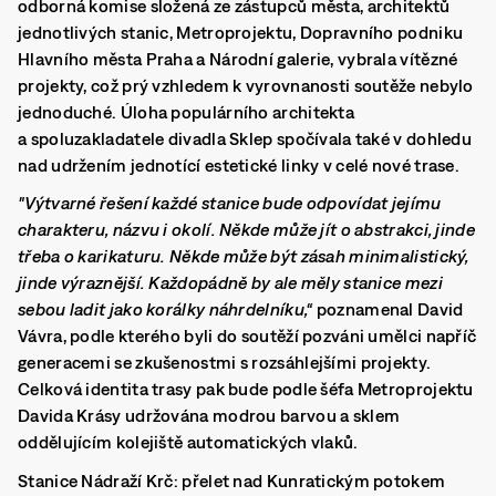
odborná komise složená ze zástupců města, architektů
jednotlivých stanic, Metroprojektu, Dopravního podniku
Hlavního města Praha a Národní galerie, vybrala vítězné
projekty, což prý vzhledem k vyrovnanosti soutěže nebylo
jednoduché.
Úloha populárního architekta
a spoluzakladatele divadla Sklep spočívala také v dohledu
nad udržením jednotící estetické linky v celé nové trase.
"Výtvarné řešení každé stanice bude odpovídat jejímu
charakteru, názvu i okolí. Někde může jít o abstrakci, jinde
třeba o karikaturu. Někde může být zásah minimalistický,
jinde výraznější. Každopádně by ale měly stanice mezi
sebou ladit jako korálky náhrdelníku,“
poznamenal David
Vávra, podle kterého byli do soutěží pozváni umělci napříč
generacemi se zkušenostmi s rozsáhlejšími projekty.
Celková identita trasy pak bude podle šéfa Metroprojektu
Davida Krásy udržována modrou barvou a sklem
oddělujícím kolejiště automatických vlaků.
Stanice Nádraží Krč: přelet nad Kunratickým potokem