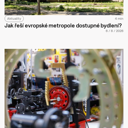
Aktuality
4 min
Jak řeší evropské metropole dostupné bydlení?
6
/
8
/
2026