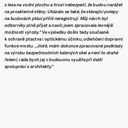
z lesa na vodní plochu a hrozí nebezpečí, že budou narážet
na prosklenné stěny. Ukázalo se také, že stávající polepy
na budovách ptáci příliš neregistrují. Můj návrh byl
odborníky plně přijat a navíc jsem zpracovala levnější
možnosti výroby.“
Ve výsledku došlo tedy současně
k ochraně ptactva i optickému účinku, odlehčení dopravní
funkce mostu.
„Jistě, mám dokonce zpracované podklady
na výrobu bezpečnostních kalených skel a není to drahé
řešení, ráda bych jej v budoucnu využila při další
spolupráci s architekty.“