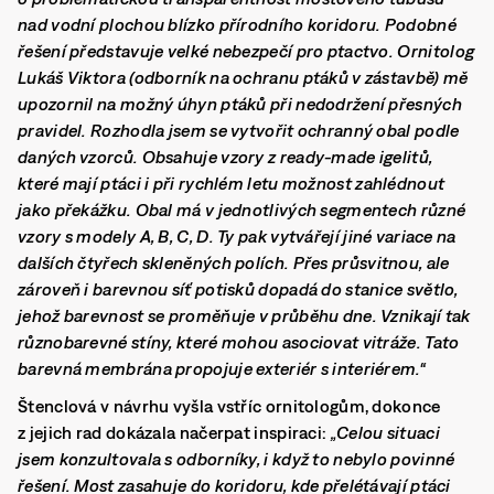
nad vodní plochou blízko přírodního koridoru. Podobné
řešení představuje velké nebezpečí pro ptactvo.
Ornitolog
Lukáš Viktora (odborník na ochranu ptáků v zástavbě) mě
upozornil na možný úhyn ptáků při nedodržení přesných
pravidel. Rozhodla jsem se vytvořit ochranný obal podle
daných vzorců. Obsahuje vzory z ready-made igelitů,
které mají ptáci i při rychlém letu možnost zahlédnout
jako překážku. Obal má v jednotlivých segmentech různé
vzory s modely A, B, C, D. Ty pak vytvářejí jiné variace na
dalších čtyřech skleněných polích.
Přes průsvitnou, ale
zároveň i barevnou síť potisků dopadá do stanice světlo,
jehož barevnost se proměňuje v průběhu dne. Vznikají tak
různobarevné stíny, které mohou asociovat vitráže. Tato
barevná membrána propojuje exteriér s interiérem.“
Štenclová v návrhu vyšla vstříc ornitologům, dokonce
z jejich rad dokázala načerpat inspiraci:
„Celou situaci
jsem konzultovala s odborníky, i když to nebylo povinné
řešení. Most zasahuje do koridoru, kde přelétávají ptáci