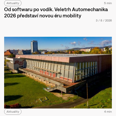
Aktuality
5 min
Od softwaru po vodík. Veletrh Automechanika
2026 představí novou éru mobility
3
/
8
/
2026
Aktuality
4 min