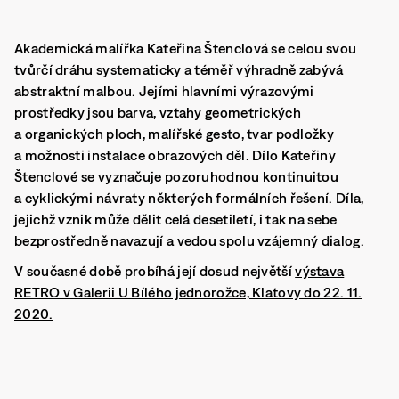
Akademická malířka Kateřina Štenclová se celou svou
tvůrčí dráhu systematicky a téměř výhradně zabývá
abstraktní malbou. Jejími hlavními výrazovými
prostředky jsou barva, vztahy geometrických
a organických ploch, malířské gesto, tvar podložky
a možnosti instalace obrazových děl. Dílo Kateřiny
Štenclové se vyznačuje pozoruhodnou kontinuitou
a cyklickými návraty některých formálních řešení. Díla,
jejichž vznik může dělit celá desetiletí, i tak na sebe
bezprostředně navazují a vedou spolu vzájemný dialog.
V současné době probíhá její dosud největší
výstava
RETRO v Galerii U Bílého jednorožce, Klatovy do 22. 11.
2020.