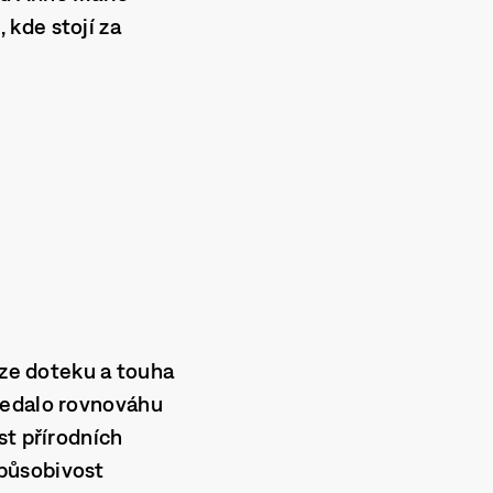
 kde stojí za
ze doteku a touha
ledalo rovnováhu
st přírodních
způsobivost