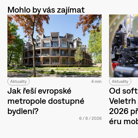
Mohlo by vás zajímat
Aktuality
4 min
Aktuality
Jak řeší evropské
Od soft
metropole dostupné
Veletr
bydlení?
2026 př
6
/
8
/
2026
éru mob