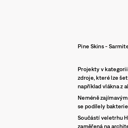
Pine Skins - Sarmit
Projekty v kategori
zdroje, které lze še
například vlákna z a
Neméně zajímavým
se podílely bakter
Součástí veletrhu H
zaměřená na architek