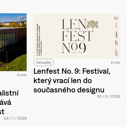
Aktuality
4 min
Lenfest No. 9: Festival,
4 min
který vrací len do
současného designu
listní
30
/
6
/
2026
tává
st
24
/
7
/
2026