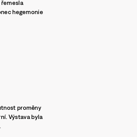
m řemesla
onec hegemonie
utnost proměny
ní. Výstava byla
.