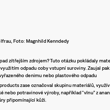
elfrau, Foto: Magnhild Kenndedy
ad zítřejším zdrojem? Tuto otázku pokládaly mater
 s využitím odpadu coby vstupní suroviny. Zaujal p
 vyřazeného denimu nebo plastového odpadu
yproducts
zase označoval skupinu materiálů, využíva
 nebo potravinové výroby, například “vlnu” z ana
ry připomínající kůži.