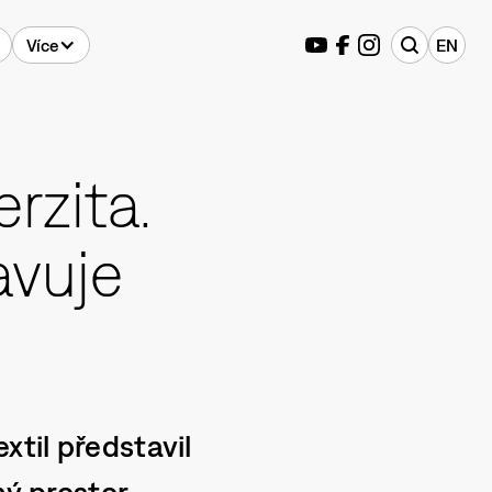
Více
EN
erzita.
avuje
xtil představil
ný prostor.