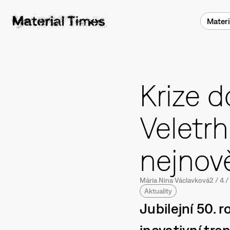
Materi
Krize d
Veletrh
nejnově
Mária Nina Václavková
2
/
4
/
Aktuality
Jubilejní 50. 
inovativní tren