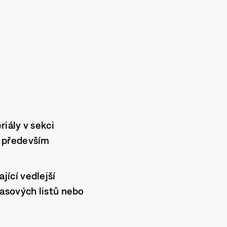
iály v sekci
ak především
jící vedlejší
nasových listů nebo