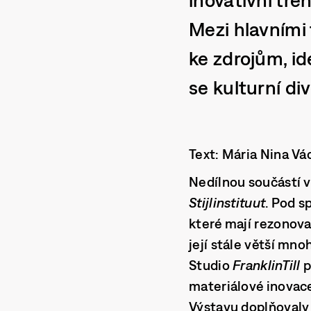
Mezi hlavními
ke zdrojům, id
se kulturní div
Text: Mária Nina Vá
Nedílnou součástí v
Stijlinstituut
. Pod 
které mají rezonova
její stále větší mno
Studio
FranklinTill
p
materiálové inovac
Výstavu doplňovaly