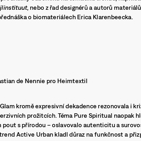
jlinstituut
, nebo z řad designérů a autorů materiálů,
řednáška o biomateriálech Erica Klarenbeecka.
tian de Nennie pro Heimtextil
 Glam
kromě expresivní dekadence rezonovala i kri
merzivních prožitcích. Téma
Pure Spiritual
naopak h
 pout s přírodou – oslavovalo autenticitu a surovo
 trend
Active Urban
kladl důraz na funkčnost a při