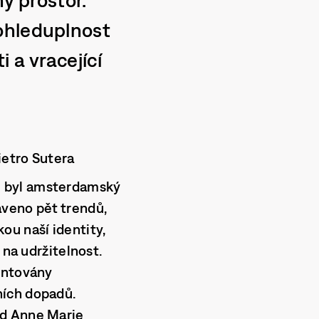
ohleduplnost
 a vracející
ietro Sutera
em byl amsterdamský
aveno pět trendů,
ou naší identity,
 na udržitelnost.
zentovány
ních dopadů.
ad Anne Marie