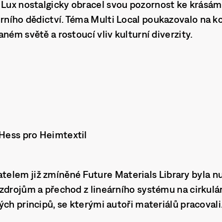
 Lux
nostalgicky obracel svou pozornost ke krásá
urního dědictví. Téma
Multi Local
poukazovalo na k
ném světě a rostoucí vliv kulturní diverzity.
 Hess pro Heimtextil
telem již zmíněné
Future Materials Library
byla n
zdrojům a přechod z lineárního systému na cirkulár
ých principů, se kterými autoři materiálů pracovali