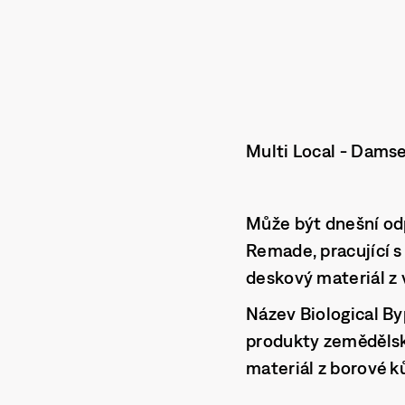
Multi Local - Dams
Může být dnešní odp
Remade
, pracující
deskový materiál z
Název
Biological B
produkty zemědělské
materiál z borové ků