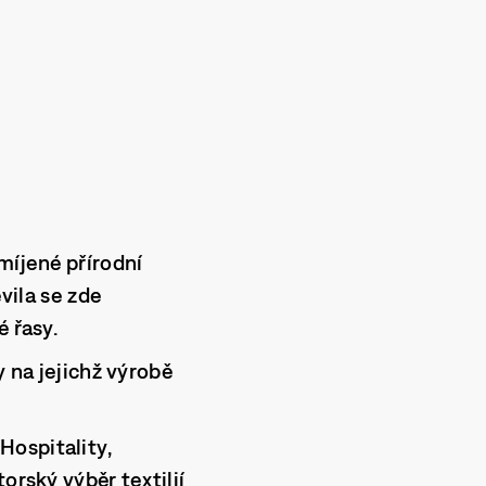
míjené přírodní
evila se zde
é řasy.
 na jejichž výrobě
.Hospitality
,
orský výběr textilií