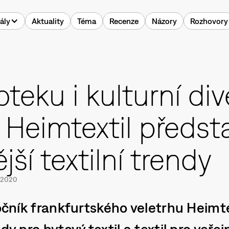
ály
Aktuality
Téma
Recenze
Názory
Rozhovory
oteku i kulturní div
 Heimtextil předst
jší textilní trendy
2020
ročník frankfurtského veletrhu Heimte
dy pro bytový textil a textil pro veřej