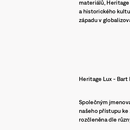
materiálů,
Heritage
a historického kult
západu v globalizova
Heritage Lux - Bart
Společným jmenova
našeho přístupu ke 
rozčleněna dle různ