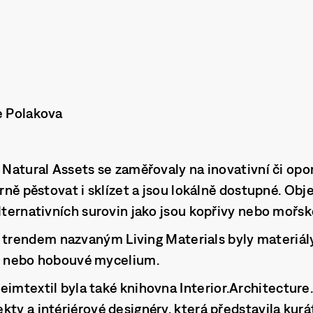
e Polakova
i Natural Assets se zaměřovaly na inovativní či opo
trně pěstovat i sklízet a jsou lokálně dostupné. Obj
lternativních surovin jako jsou kopřivy nebo mořsk
 trendem nazvaným
Living Materials
byly materiály
ie nebo hobouvé mycelium.
eimtextil byla také knihovna
Interior.Architecture
ty a intériérové designéry, která představila kurát