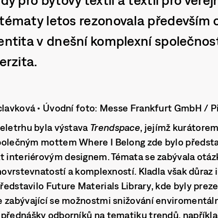
 tématy letos rezonovala především 
entita v dnešní komplexní společnosti
erzita.
clavková • Úvodní foto: Messe Frankfurt GmbH / P
eletrhu byla výstava
Trendspace
, jejímž kurátor
společným mottem
Where I Belong
zde bylo předst
t interiérovým designem. Témata se zabývala otázk
hovrstevnatostí a komplexností. Kladla však důraz i
ředstavilo
Future Materials Library
, kde byly pre
e zabývající se možnostmi snižování enviromentál
 přednášky odborníků na tematiku trendů, napříkl