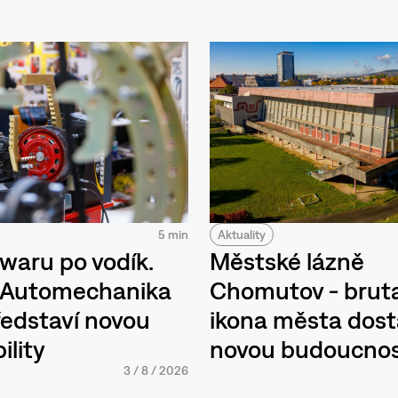
Aktuality
5 min
Městské lázně
waru po vodík.
Chomutov - bruta
h Automechanika
ikona města dos
edstaví novou
novou budoucno
ility
3
/
8
/
2026