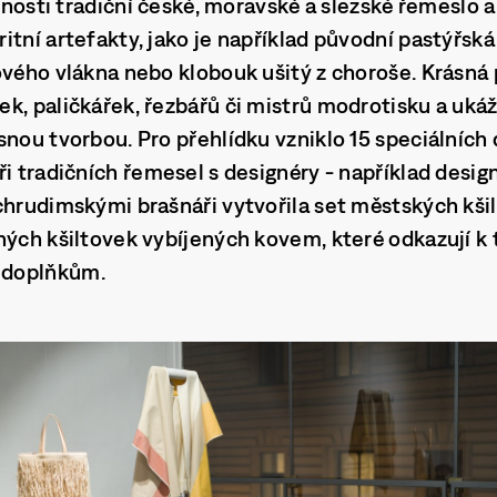
ejnosti tradiční české, moravské a slezské řemeslo a
tní artefakty, jako je například původní pastýřská
ového vlákna nebo klobouk ušitý z choroše. Krásn
k, paličkářek, řezbářů či mistrů modrotisku a uká
snou tvorbou. Pro přehlídku vzniklo 15 speciálních 
ři tradičních řemesel s designéry - například desig
chrudimskými brašnáři vytvořila set městských kši
ných kšiltovek vybíjených kovem, které odkazují 
 doplňkům.