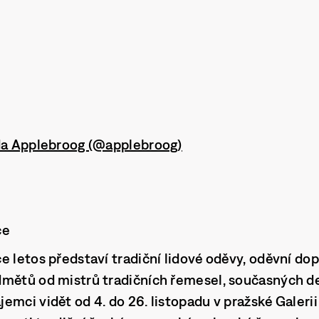
Ida Applebroog (@applebroog)
ce
e letos představí tradiční lidové oděvy, oděvní dop
dmětů od mistrů tradičních řemesel, současných de
mci vidět od 4. do 26. listopadu v pražské Galerii 