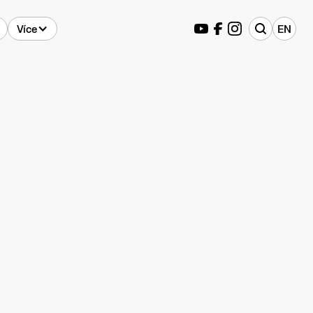
Více
EN
ů