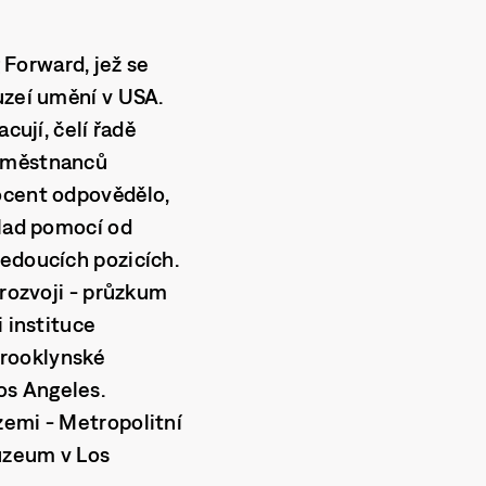
Forward, jež se
uzeí umění v USA.
cují, čelí řadě
zaměstnanců
rocent odpovědělo,
klad pomocí od
vedoucích pozicích.
 rozvoji - průzkum
i instituce
Brooklynské
os Angeles.
zemi - Metropolitní
zeum v Los