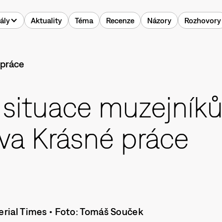
ály
Aktuality
Téma
Recenze
Názory
Rozhovory
 situace muzejník
ava Krásné práce
erial Times • Foto: Tomáš Souček