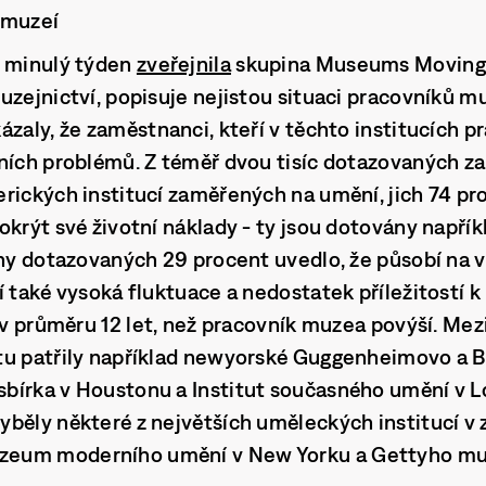
 muzeí
u minulý týden
zveřejnila
skupina Museums Moving 
uzejnictví, popisuje nejistou situaci pracovníků m
zaly, že zaměstnanci, kteří v těchto institucích pra
sních problémů. Z téměř dvou tisíc dotazovaných 
rických institucí zaměřených na umění, jich 74 p
okrýt své životní náklady - ty jsou dotovány napří
iny dotazovaných 29 procent uvedlo, že působí na 
í také vysoká fluktuace a nedostatek příležitostí k
 v průměru 12 let, než pracovník muzea povýší. Mez
tu patřily například newyorské Guggenheimovo a 
bírka v Houstonu a Institut současného umění v L
běly některé z největších uměleckých institucí v 
eum moderního umění v New Yorku a Gettyho mu