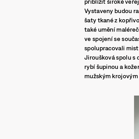
přiblížit široké veř
Vystaveny budou rari
šaty tkané z kopřiv
také umění maléreče
ve spojení se souča
spolupracovali mist
Jiroušková spolu s 
rybí šupinou a kože
mužským krojovým