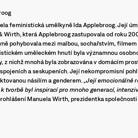
roog
ela feministická umělkyně Ida Applebroog. Její úmr
 Wirth, která Applebroog zastupovala od roku 200
yně pohybovala mezi malbou, sochařstvím, filmem a
stickém uměleckém hnutí byla významnou osobnost
ly, z nichž mnohá byla zobrazována v domácím prost
spojeních a seskupeních. Její nekompromisní pohl
diktovanou násilím a genderem.
„Její emocionálně r
 k tvorbě byl inspirací pro mnoho generací, intenz
 prohlášení Manuela Wirth, prezidentka společnosti