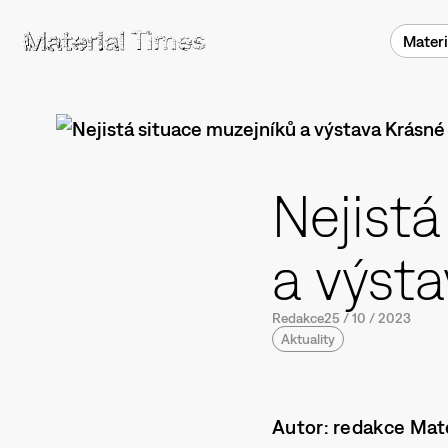
Materi
Nejistá
a výst
Redakce
25
/
10
/
2023
Aktuality
Autor: redakce Mat