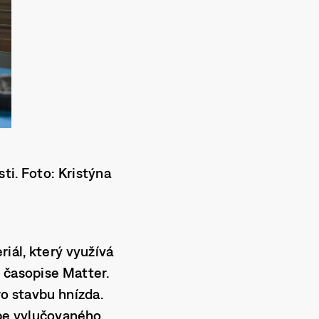
ti. Foto: Kristýna
riál, který využívá
m časopise Matter.
ro stavbu hnízda.
ebe vylučovaného