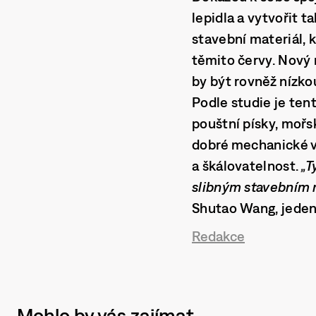
lepidla a vytvořit t
stavební materiál, 
těmito červy. Nový 
by být rovněž nízkou
Podle studie je tent
pouštní písky, mořs
dobré mechanické vl
a škálovatelnost.
„T
slibným stavebním m
Shutao Wang, jeden
Redakce
Mohlo by vás zajímat