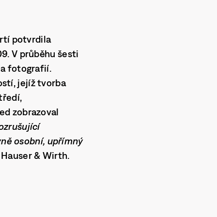
tí potvrdila
9. V průběhu šesti
 fotografií.
í, jejíž tvorba
ředí,
ed zobrazoval
ozrušující
ivně osobní, upřímný
 Hauser & Wirth.