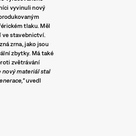
níci vyvinuli nový
em produkovaným
férickém tlaku. Měl
 ve stavebnictví.
zná zrna, jako jsou
ální zbytky. Má také
roti zvětrávání
 nový materiál stal
enerace,"
uvedl