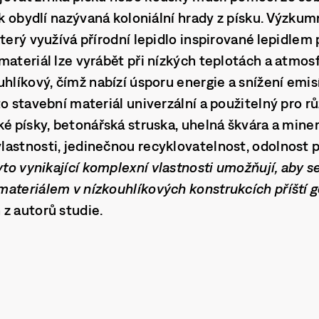
ak obydlí nazývaná koloniální hrady z písku. Výzkum
který využívá přírodní lepidlo inspirované lepidl
materiál lze vyrábět při nízkých teplotách a atmos
hlíkový, čímž nabízí úsporu energie a snížení emisí
o stavební materiál univerzální a použitelný pro rů
ké písky, betonářská struska, uhelná škvára a miner
astnosti, jedinečnou recyklovatelnost, odolnost p
yto vynikající komplexní vlastnosti umožňují, aby se
ateriálem v nízkouhlíkových konstrukcích příští g
 z autorů studie.