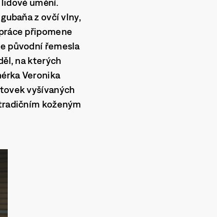
 lidové umění.
 gubaňa z ovčí vlny,
á práce připomene
že původní řemesla
děl, na kterých
nérka Veronika
ltovek vyšívaných
k tradičním koženým