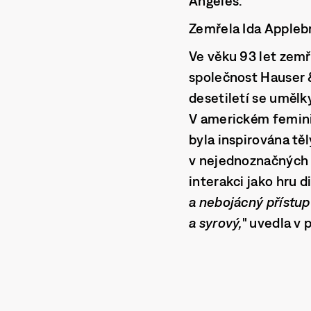
Angeles.
Zemřela Ida Appleb
Ve věku 93 let zemř
společnost Hauser &
desetiletí se umělk
V americkém femini
byla inspirována tě
v nejednoznačných 
interakci jako hru 
a nebojácný přístup
a syrový,
" uvedla v