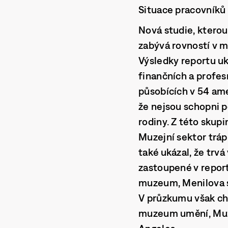
Situace pracovníků
Nová studie, ktero
zabývá rovností v m
Výsledky reportu uká
finančních a profe
působících v 54 ame
že nejsou schopni p
rodiny. Z této skup
Muzejní sektor tráp
také ukázal, že trvá
zastoupené v repor
muzeum, Menilova s
V průzkumu však chy
muzeum umění, Muz