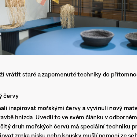
ží vrátit staré a zapomenuté techniky do přítomnos
ý červy
hali inspirovat mořskými červy a vyvinuli nový mate
stavbě hnízda. Uvedli to ve svém článku v odborné
 určitý druh mořských červů má speciální techniku p
jovat zrnka písku nebo kousky mušlí pomocí ze s