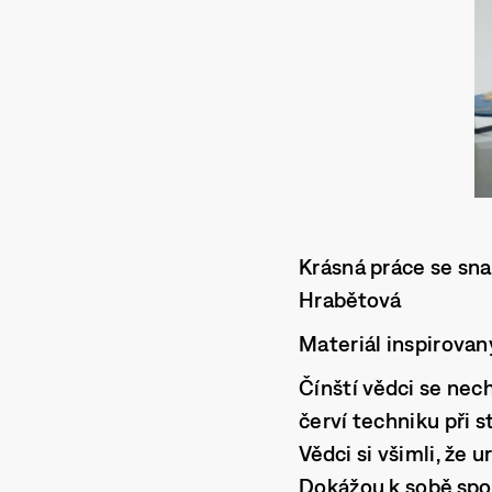
Krásná práce se sna
Hrabětová
Materiál inspirovan
Čínští vědci se nec
červí techniku při 
Vědci si všimli, že
Dokážou k sobě spo