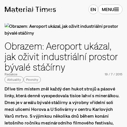
EN
MENU
Obrazem: Aeroport ukázal,
jak oživit industriální prostor
bývalé stáčírny
Redakce
19
/
7
/
2015
Aktuality
Povrchy
Dříve tím místem zněl každý den hukot strojů a pásové
linky, která denně vyexpedovala tisíce lahví s minerálkou.
Dnes je v areálu bývalé stáčírny a výrobny vřídelní soli
mezi ulicemi Horova a U Solivárny v centru Karlových
Varů mrtvo. S výjimkou několika dnů během konání
letošního ročníku mezinárodního filmového festivalu,