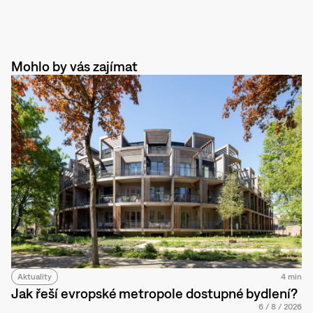
Mohlo by vás zajímat
Aktuality
4 min
Jak řeší evropské metropole dostupné bydlení?
6
/
8
/
2026