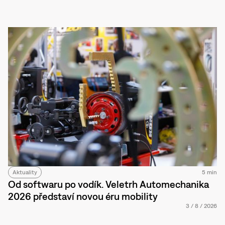
Aktuality
5 min
Od softwaru po vodík. Veletrh Automechanika
2026 představí novou éru mobility
3
/
8
/
2026