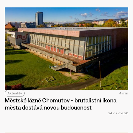
Aktuality
4 min
Městské lázně Chomutov - brutalistní ikona
města dostává novou budoucnost
24
/
7
/
2026