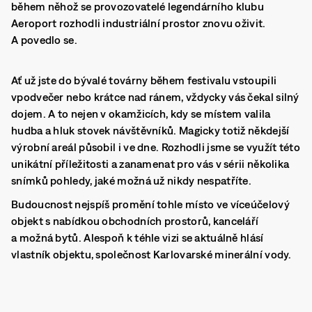
během něhož se provozovatelé legendárního klubu
Aeroport rozhodli industriální prostor znovu oživit.
A povedlo se.
Ať už jste do bývalé továrny během festivalu vstoupili
vpodvečer nebo krátce nad ránem, vždycky vás čekal silný
dojem. A to nejen v okamžicích, kdy se místem valila
hudba a hluk stovek návštěvníků. Magicky totiž někdejší
výrobní areál působil i ve dne. Rozhodli jsme se využít této
unikátní příležitosti a zanamenat pro vás v sérii několika
snímků pohledy, jaké možná už nikdy nespatříte.
Budoucnost nejspíš promění tohle místo ve víceúčelový
objekt s nabídkou obchodních prostorů, kanceláří
a možná bytů. Alespoň k téhle vizi se aktuálně hlásí
vlastník objektu, společnost Karlovarské minerální vody.