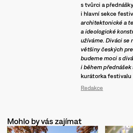
s tvůrci a přednášk
i hlavní sekce festi
architektonické a t
a ideologické konst
užíváme. Diváci se 
většiny českých pre
budeme moci s divá
i během přednášek 
kurátorka festivalu
Redakce
Mohlo by vás zajímat