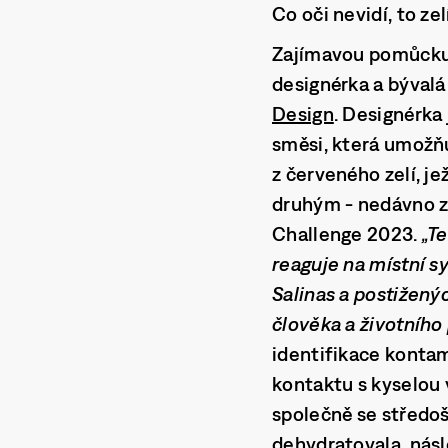
Co oči nevidí, to zel
Zajímavou pomůcku 
designérka a bývalá
Design
. Designérka 
směsi, která umožňu
z červeného zelí, j
druhým - nedávno zís
Challenge 2023.
„Te
reaguje na místní s
Salinas a postižený
člověka a životního
identifikace kontam
kontaktu s kyselou 
společně se středoš
dehydratovala, nás