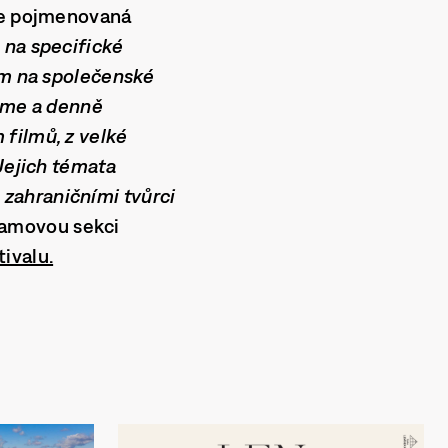
 je pojmenovaná
 na specifické
ším na společenské
máme a denně
filmů, z velké
 Jejich témata
zahraničními tvůrci
ramovou sekci
tivalu.