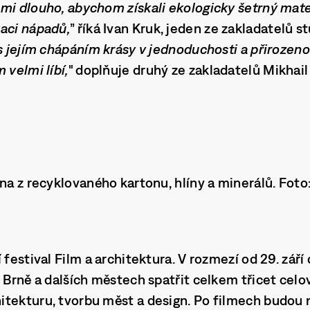
mi dlouho, abychom získali ekologicky šetrný mater
aci nápadů,
” říká Ivan Kruk, jeden ze zakladatelů s
s jejím chápáním krásy v jednoduchosti a přirozenos
 velmi líbí,
" doplňuje druhý ze zakladatelů Mikhai
ena z recyklovaného kartonu, hlíny a minerálů. Foto
 festival Film a architektura. V rozmezí od 29. září
, Brně a dalších městech spatřit celkem třicet cel
itekturu, tvorbu měst a design. Po filmech budou