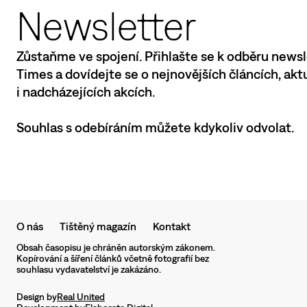
Newsletter
Zůstaňme ve spojení. Přihlašte se k odběru newsl
Times a dovídejte se o nejnovějších článcích, ak
i nadcházejících akcích.
Souhlas s odebíráním můžete kdykoliv odvolat.
O nás
Tištěný magazín
Kontakt
Obsah časopisu je chráněn autorským zákonem.
Kopírování a šíření článků včetně fotografií bez
souhlasu vydavatelství je zakázáno.
Design by
Real United