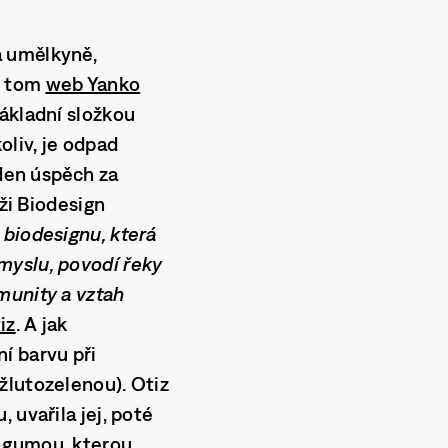
á umělkyně,
 o tom
web Yanko
Základní složkou
oliv, je odpad
eden úspěch za
eži Biodesign
i biodesignu, která
myslu, povodí řeky
munity a vztah
iz
. A jak
í barvu při
žlutozelenou). Otiz
 uvařila jej, poté
u gumou, kterou