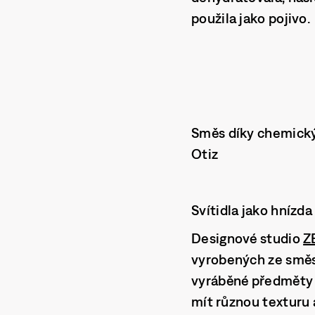
použila jako pojivo.
Směs díky chemický
Otiz
Svítidla jako hnízda
Designové studio
Z
vyrobených ze směsi
vyráběné předměty b
mít různou texturu a