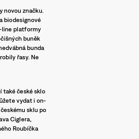
ly novou značku.
a biodesignové
-line platformy
vočišných buněk
e hedvábná bunda
obily řasy. Ne
í také české sklo
můžete vydat i on-
a českému sklu po
ava Ciglera,
eného Roubíčka