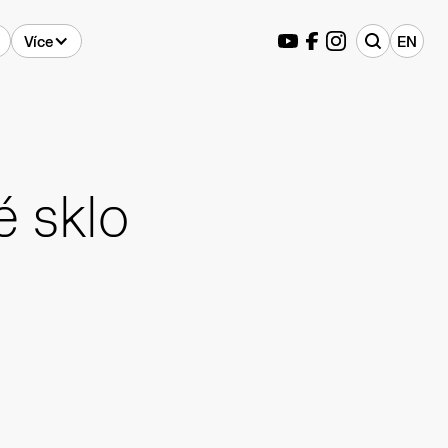
Více
EN
é sklo