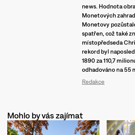
news. Hodnota obraz
Monetových zahrad v
Monetovy pozůstalos
spatřen, což také z
místopředseda Chris
rekord byl naposled
1890 za 110,7 milion
odhadováno na 55 mi
Redakce
Mohlo by vás zajímat