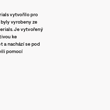
als vytvořilo pro
y byly vyrobeny ze
erials. Je vytvořený
tivou ke
t a nachází se pod
ili pomocí