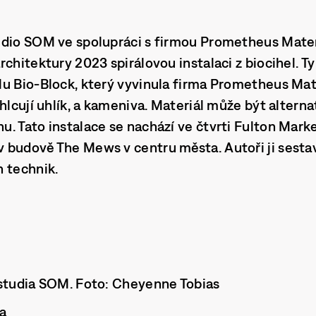
udio SOM ve spolupráci s firmou Prometheus Materi
rchitektury 2023 spirálovou instalaci z biocihel. T
u Bio-Block, který vyvinula firma Prometheus Mat
hlcují uhlík, a kameniva. Materiál může být alterna
. Tato instalace se nachází ve čtvrti Fulton Marke
 budově The Mews v centru města. Autoři ji sestav
 technik.
 studia SOM. Foto: Cheyenne Tobias
a