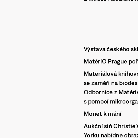
Výstava českého sk
MatériO Prague poř
Materiálová knihovn
se zaměří na biodesi
Odbornice z MatériA
s pomocí mikroorga
Monet k mání
Aukční síň Christie
Yorku nabídne obra