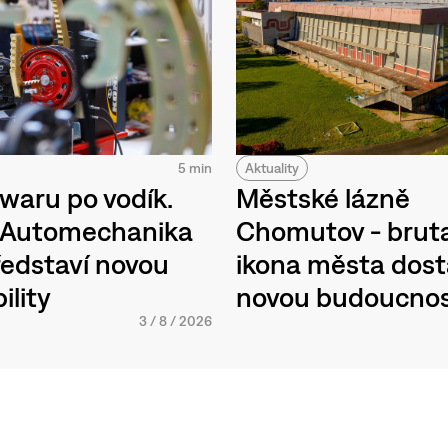
Aktuality
5 min
Městské lázně
waru po vodík.
Chomutov - bruta
h Automechanika
ikona města dos
edstaví novou
novou budoucno
ility
3
/
8
/
2026