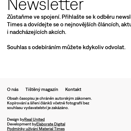
Newsletter
Zůstaňme ve spojení. Přihlašte se k odběru newsl
Times a dovídejte se o nejnovějších článcích, ak
i nadcházejících akcích.
Souhlas s odebíráním můžete kdykoliv odvolat.
O nás
Tištěný magazín
Kontakt
Obsah časopisu je chráněn autorským zákonem.
Kopírování a šíření článků včetně fotografií bez
souhlasu vydavatelství je zakázáno.
Design by
Real United
Development by
Elaborate Digital
Podmínky užívání Material Times