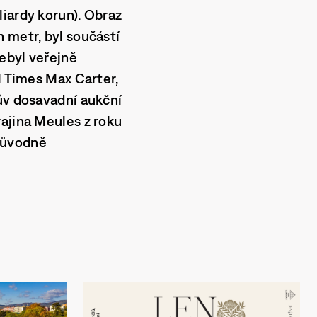
liardy korun). Obraz
 metr, byl součástí
ebyl veřejně
l Times Max Carter,
tův dosavadní aukční
rajina Meules z roku
 původně