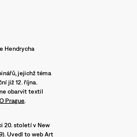
áše Hendrycha
inářů, jejichž téma
 již 12. října.
e obarvit textil
O Prague
.
i 20. století v New
). Uvedl to web Art