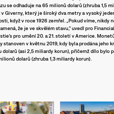
u se odhaduje na 65 milionů dolarů (zhruba 1,5 mi
 Giverny, který je široký dva metry a vysoký jeden
ti, když v roce 1926 zemřel. „Pokud víme, nikdy n
namená, že je ve skvělém stavu,” uvedl pro Financia
tie’s pro umění 20. a 21. století v Americe. Mone
y stanoven v květnu 2019, kdy byla prodána jeho k
u dolarů (asi 2,5 miliardy korun), přičemž dílo bylo
lionů dolarů (zhruba 1,3 miliardy korun).