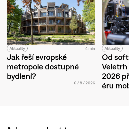
Aktuality
4 min
Aktuality
Jak řeší evropské
Od soft
metropole dostupné
Veletr
bydlení?
2026 př
6
/
8
/
2026
éru mob