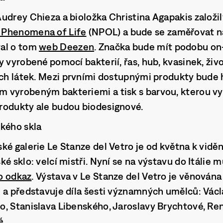
udrey Chieza a bioložka Christina Agapakis založi
 Phenomena of Life
(NPOL) a bude se zaměřovat n
al o tom
web Deezen
. Značka bude mít podobu on
y vyrobené pomocí bakterií, řas, hub, kvasinek, ži
kých látek. Mezi prvními dostupnými produkty bud
vyrobeným bakteriemi a tisk s barvou, kterou vyr
rodukty ale budou biodesignové.
ského skla
ké galerie Le Stanze del Vetro je od května k viděn
é sklo: velcí mistři. Nyní se na výstavu do Itálie 
o odkaz
. Výstava v Le Stanze del Vetro je věnován
 a představuje díla šesti významných umělců: Václ
o, Stanislava Libenského, Jaroslavy Brychtové, R
é.