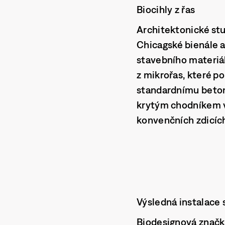
Biocihly z řas
Architektonické st
Chicagské bienále a
stavebního materiál
z mikrořas, které po
standardnímu betonu
krytým chodníkem v
konvenčních zdicích
Výsledná instalace
Biodesignová značk