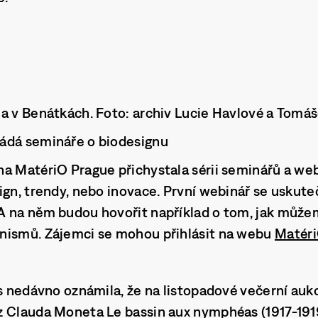
la v Benátkách. Foto: archiv Lucie Havlové a Tom
ádá semináře o biodesignu
a MatériO Prague přichystala sérii seminářů a web
gn, trendy, nebo inovace. První webinář se uskuteční
 na něm budou hovořit například o tom, jak můžem
nismů. Zájemci se mohou přihlásit na webu
Matéri
’s nedávno oznámila, že na listopadové večerní aukc
z Clauda Moneta Le bassin aux nymphéas (1917-1919