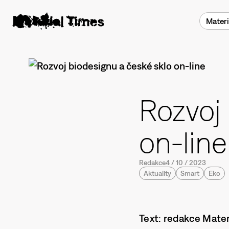
Materi
Rozvoj 
on-line
Redakce
4
/
10
/
2023
Aktuality
Smart
Eko
Text: redakce Mater