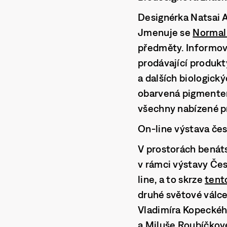
Designérka Natsai A
Jmenuje se
Normal
předměty. Informov
prodávající produkt
a dalších biologic
obarvená pigmentem 
všechny nabízené p
On-line výstava če
V prostorách benáts
v rámci výstavy Česk
line, a to skrze
tent
druhé světové válce
Vladimíra Kopeckéh
a Miluše Roubíčkov