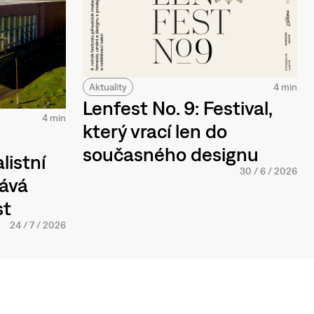
Aktuality
4 min
Lenfest No. 9: Festival,
4 min
který vrací len do
současného designu
listní
30
/
6
/
2026
tává
st
24
/
7
/
2026