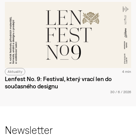
Aktuality
4 min
Lenfest No. 9: Festival, který vrací len do
současného designu
30
/
6
/
2026
Newsletter