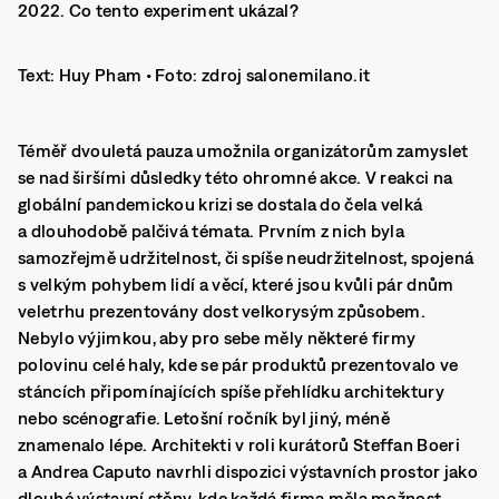
2022. Co tento experiment ukázal?
Text: Huy Pham • Foto: zdroj salonemilano.it
Téměř dvouletá pauza umožnila organizátorům zamyslet
se nad širšími důsledky této ohromné akce. V reakci na
globální pandemickou krizi se dostala do čela velká
a dlouhodobě palčivá témata. Prvním z nich byla
samozřejmě
udržitelnost, či spíše neudržitelnost, spojená
s velkým pohybem lidí a věcí
, které jsou kvůli pár dnům
veletrhu prezentovány dost velkorysým způsobem.
Nebylo výjimkou, aby pro sebe měly některé firmy
polovinu celé haly, kde se pár produktů prezentovalo ve
stáncích připomínajících spíše přehlídku architektury
nebo scénografie. Letošní ročník byl jiný, méně
znamenalo lépe.
Architekti v roli kurátorů Steffan Boeri
a Andrea Caputo navrhli dispozici výstavních prostor jako
dlouhé výstavní stěny, kde každá firma měla možnost