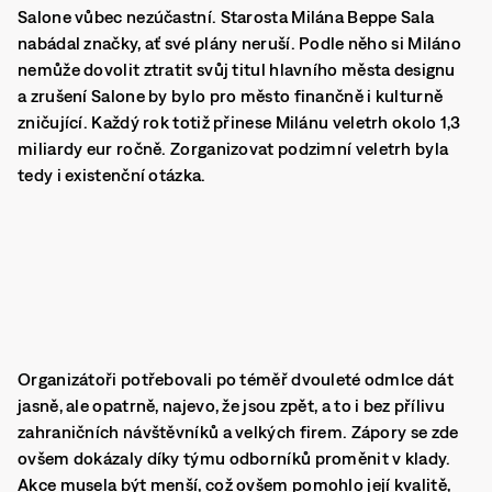
Salone vůbec nezúčastní. Starosta Milána Beppe Sala
nabádal značky, ať své plány neruší. Podle něho si Miláno
nemůže dovolit ztratit svůj titul hlavního města designu
a zrušení Salone by bylo pro město finančně i kulturně
zničující.
Každý rok totiž přinese Milánu veletrh okolo 1,3
miliardy eur ročně.
Zorganizovat podzimní veletrh byla
tedy i existenční otázka.
Organizátoři potřebovali po téměř dvouleté odmlce dát
jasně, ale opatrně, najevo, že jsou zpět, a to i bez přílivu
zahraničních návštěvníků a velkých firem. Zápory se zde
ovšem dokázaly díky týmu odborníků proměnit v klady.
Akce musela být menší, což ovšem pomohlo její kvalitě,