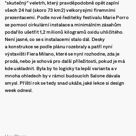
“skutečný” veletrh, který pravděpodobně opět zaplní
všech 24 hal (skoro 73 km2) velkorysými firemními
prezentacemi.
Podle nové ředitelky festivalu Marie Porro
se pomocí cirkulární instalace a minimálním zásahům
podařilo ušetřit 1,2 milionů kilogramů oxidu uhličitého.
Není jasné, co se s instalacemi stalo dál. Desky
a konstrukce se podle plánu rozebraly a patří nyní
výstavišti Fiera Milano, které se nyní rozhodne, zda je
prodá, nebo je schová pro další příležitosti, pokud je má
kde uskladnit. Byla by to logicky ta lepší varianta a v
mnoha ohledech by v rámci budoucích Salone dávala
smysl. Příští rok se tedy snad ukáže, jaké lekce si design
week odnesl.