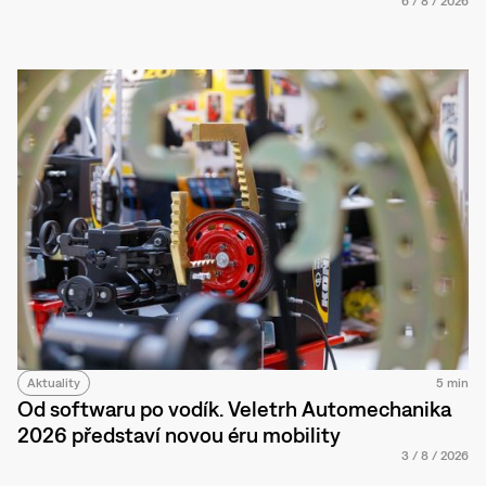
6
/
8
/
2026
Aktuality
5 min
Od softwaru po vodík. Veletrh Automechanika
2026 představí novou éru mobility
3
/
8
/
2026