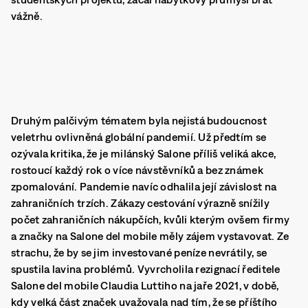
vážně.
Druhým palčivým tématem byla nejistá budoucnost
veletrhu ovlivněná globální pandemií. Už předtím se
ozývala kritika, že je milánský Salone příliš veliká akce,
rostoucí každý rok o více návstěvníků a bez známek
zpomalování. Pandemie navíc odhalila její závislost na
zahraničních trzích. Zákazy cestování výrazně snížily
počet zahraničních nákupčích, kvůli kterým ovšem firmy
a značky na Salone del mobile měly zájem vystavovat. Ze
strachu, že by se jim investované peníze nevrátily, se
spustila lavina problémů. Vyvrcholila rezignací ředitele
Salone del mobile Claudia Luttiho na jaře 2021, v době,
kdy velká část značek uvažovala nad tím, že se příštího