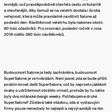
levnější, což pravděpodobně otevřelo cestu cirkularitě
a otevřenější, díky čemuž se na veletrh dostala i široká
veřejnost, která může pravidelně navštívit Salone až
poslední den. Návštěvnost veletrhu byla nakonec okolo
60 tisíc účastníků. Pro srovnání, poslední ročník v roce
2019 vidělo 380 tisíc návštěvníků.
Budoucnost Salone je tedy zachráněna, budoucnost
SuperSalone je ve hvězdách. Není jasné, zda se bude příští
podzim konat další SuperSalone, což by naprosto jakékoli
snahy o udržitelnost obrátilo vniveč, protože by tu náhle
byly dva milánské design weeky. Potřebujeme druhé
SuperSalone? Zůstává také otázkou, zda si vystavující
firmy pouze nenechaly to nejlepší a nejvýraznější na ten