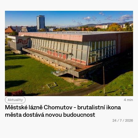
Aktuality
4 min
Městské lázně Chomutov - brutalistní ikona
města dostává novou budoucnost
24
/
7
/
2026