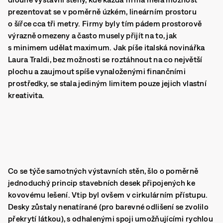
prezentovat se v poměrně úzkém, lineárním prostoru
o šířce cca tři metry.
Firmy byly tím pádem prostorově
výrazně omezeny a často musely přijít na to, jak
s minimem udělat maximum. Jak píše italská novinářka
Laura Traldi,
bez možnosti se roztáhnout na co největší
plochu a zaujmout spíše vynaloženými finančními
prostředky, se stala jediným limitem pouze jejich vlastní
kreativita.
Co se týče samotných výstavních stěn, šlo o poměrně
jednoduchý princip stavebních desek připojených ke
kovovému lešení. Vtip byl ovšem v cirkulárním přístupu.
Desky zůstaly nenatírané (pro barevné odlišení se zvolilo
překrytí látkou), s odhalenými spoji umožňujícími rychlou