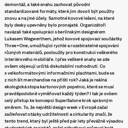
demontáž, a také snahu zachovat původní
standardizované formáty, které jim dovolí být použity
znovu a na jiné účely. Samotné kovové lešení, na které
byly desky upevněny bylo pronajaté.
Organizátoři
navázali také spolupráci s berlínským designérem
Lukasem Wegwerthem, jehož kovové spojovací součástky
Three+One, umožňující rychlé a rozebíratelné spojování
různých materiálů, posloužily pro konstrukci veškerého
interiérového mobiliáře.
I přes veškeré snahy se zde
ovšem objevují určitá diskutabilní rozhodnutí. Co
s velkoformátovými informačními plachtami, bude se
z nich šít merchandise na příští rok? Jaká je reálná
ekologická stopa kartonových popelnic, které se musí
pravděpodobně vyměňovat každý týden? I tak je ovšem
celý přístup ke koncepci SuperSalone krok správným
směrem. To, že největší design week v Evropě začal
začleňovat otázky udržitelnosti a cirkularity značí, že
tento trend, který byl ještě před pár lety převážně výsadou
studentských projektů, začal nábytkový průmysl brát