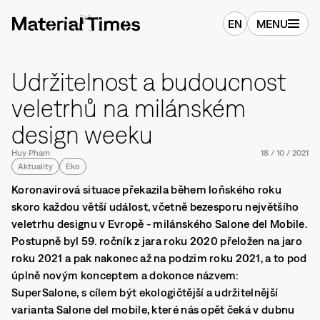
EN
MENU
Udržitelnost a budoucnost
veletrhů na milánském
design weeku
Huy Pham
18
/
10
/
2021
Aktuality
Eko
Koronavirová situace překazila během loňského roku
skoro každou větší událost, včetně bezesporu největšího
veletrhu designu v Evropě - milánského Salone del Mobile.
Postupně byl 59. ročník z jara roku 2020 přeložen na jaro
roku 2021 a pak nakonec až na podzim roku 2021, a to pod
úplně novým konceptem a dokonce názvem:
SuperSalone, s cílem být ekologičtější a udržitelnější
varianta Salone del mobile, které nás opět čeká v dubnu