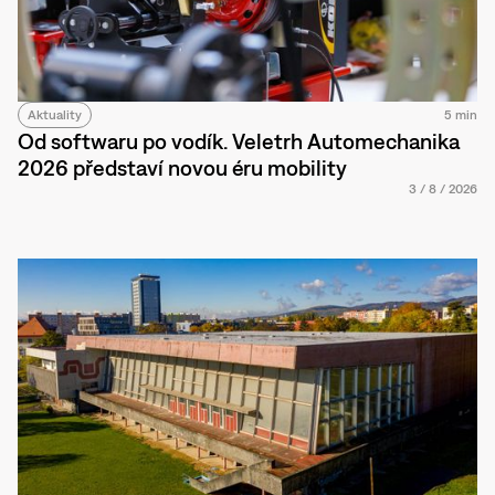
Aktuality
5 min
Od softwaru po vodík. Veletrh Automechanika
2026 představí novou éru mobility
3
/
8
/
2026