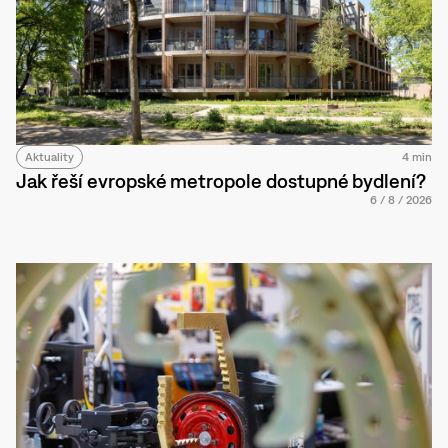
Aktuality
4 min
Jak řeší evropské metropole dostupné bydlení?
6
/
8
/
2026