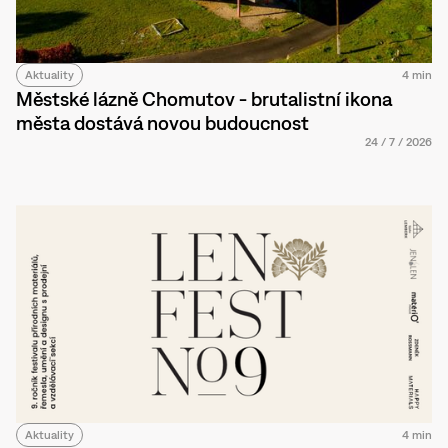
Aktuality
4 min
Městské lázně Chomutov - brutalistní ikona
města dostává novou budoucnost
24
/
7
/
2026
Aktuality
4 min