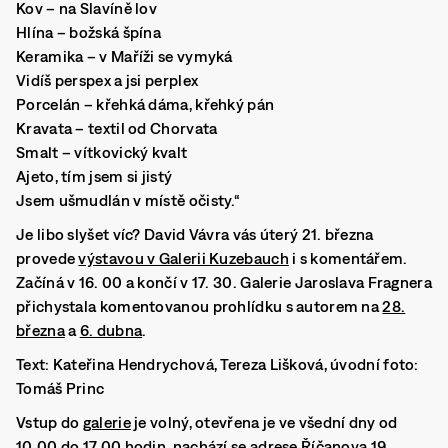
Kov – na Slavíně lov
Hlína – božská špína
Keramika – v Maříži se vymyká
Vidíš perspex a jsi perplex
Porcelán – křehká dáma, křehký pán
Kravata – textil od Chorvata
Smalt – vítkovický kvalt
Ajeto, tím jsem si jistý
Jsem ušmudlán v místě očisty.“
Je libo slyšet víc? David Vávra vás úterý 21. března
provede
výstavou v Galerii Kuzebauch
i s komentářem.
Začíná v 16. 00 a končí v 17. 30. Galerie Jaroslava Fragnera
přichystala komentovanou prohlídku s autorem na
28.
března
a
6. dubna
.
Text: Kateřina Hendrychová, Tereza Lišková, úvodní foto:
Tomáš Princ
Vstup do
galerie
je volný, otevřena je ve všední dny od
10.00 do 17.00 hodin, nachází se adrese Říčanova 19,