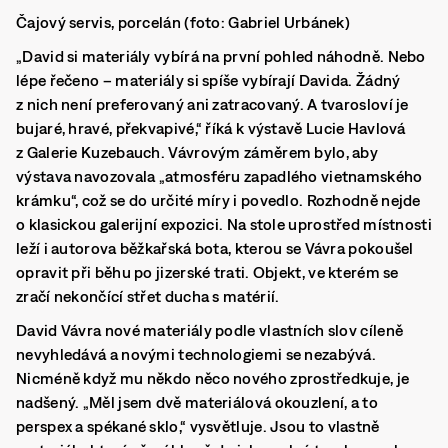
Čajový servis, porcelán (foto: Gabriel Urbánek)
„David si materiály vybírá na první pohled náhodně. Nebo
lépe řečeno – materiály si spíše vybírají Davida. Žádný
z nich není preferovaný ani zatracovaný. A tvarosloví je
bujaré, hravé, překvapivé,“ říká k výstavě Lucie Havlová
z Galerie Kuzebauch. Vávrovým záměrem bylo, aby
výstava navozovala „atmosféru zapadlého vietnamského
krámku“, což se do určité míry i povedlo. Rozhodně nejde
o klasickou galerijní expozici. Na stole uprostřed místnosti
leží i autorova běžkařská bota, kterou se Vávra pokoušel
opravit při běhu po jizerské trati. Objekt, ve kterém se
zračí nekončící střet ducha s matérií.
David Vávra nové materiály podle vlastních slov cíleně
nevyhledává a novými technologiemi se nezabývá.
Nicméně když mu někdo něco nového zprostředkuje, je
nadšený. „Měl jsem dvě materiálová okouzlení, a to
perspex a spékané sklo,“ vysvětluje. Jsou to vlastně