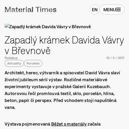
EN
MENU
Zapadlý krámek Davida Vávry
v Břevnově
Redakce
10
/
3
/
2017
Aktuality
Porcelán
Architekt, herec, výtvarník a spisovatel David Vávra slaví
životní jubileum sérií výstav. Rozličné materiálové
experimenty vystavuje v pražské Galerii Kuzebauch.
Autorovou řečí promlouvá textil, sklo, porcelán, hlína,
beton, papír či perspex. Před vchodem stojí napuštěná
vana.
Výstava pojmenovaná
Běžet s materiály
začala