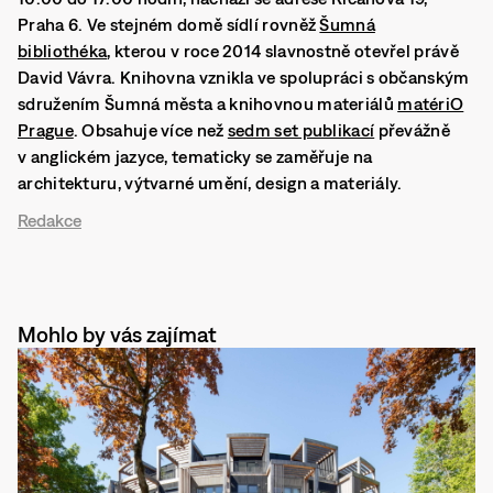
Praha 6. Ve stejném domě sídlí rovněž
Šumná
bibliothéka
, kterou v roce 2014 slavnostně otevřel právě
David Vávra. Knihovna vznikla ve spolupráci s občanským
sdružením Šumná města a knihovnou materiálů
matériO
Prague
. Obsahuje více než
sedm set publikací
převážně
v anglickém jazyce, tematicky se zaměřuje na
architekturu, výtvarné umění, design a materiály.
Redakce
Mohlo by vás zajímat