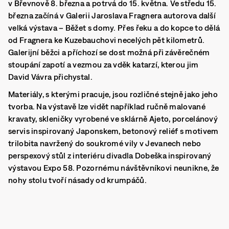
v Břevnově
8. března a potrvá do 15. května
. Ve středu 15.
března začíná v Galerii Jaroslava Fragnera autorova další
velká výstava – Běžet s domy. Přes řeku a do kopce to dělá
od Fragnera ke Kuzebauchovi necelých pět kilometrů.
Galerijní běžci a příchozí se dost možná při závěrečném
stoupání zapotí a vezmou za vděk katarzí, kterou jim
David Vávra přichystal.
Materiály, s kterými pracuje, jsou rozličné stejně jako jeho
tvorba. Na výstavě lze vidět například ručně malované
kravaty, skleničky vyrobené ve sklárně Ajeto, porcelánový
servis inspirovaný Japonskem, betonový reliéf s motivem
trilobita navržený do soukromé vily v Jevanech nebo
perspexový stůl z interiéru divadla Dobeška inspirovaný
výstavou Expo 58. Pozornému návštěvníkovi neunikne, že
nohy stolu tvoří násady od krumpáčů.