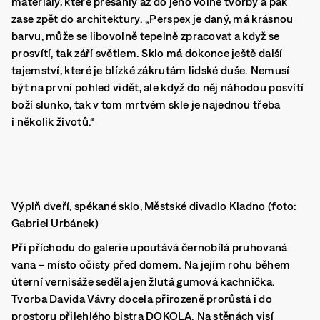
materiály, které přesáhly až do jeho volné tvorby a pak
zase zpět do architektury. „Perspex je daný, má krásnou
barvu, může se libovolně tepelně zpracovat a když se
prosvítí, tak září světlem. Sklo má dokonce ještě další
tajemství, které je blízké zákrutám lidské duše. Nemusí
být na první pohled vidět, ale když do něj náhodou posvítí
boží slunko, tak v tom mrtvém skle je najednou třeba
i několik životů.“
Výplň dveří, spékané sklo, Městské divadlo Kladno (foto:
Gabriel Urbánek)
Při příchodu do galerie upoutává černobílá pruhovaná
vana – místo očisty před domem. Na jejím rohu během
úterní vernisáže seděla jen žlutá gumová kachnička.
Tvorba Davida Vávry docela přirozeně prorůstá i do
prostoru přilehlého bistra
DOKOLA
. Na stěnách visí