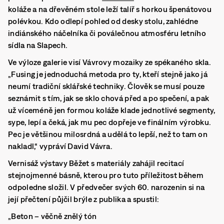
koláže a na dřevěném stole leží talíř s horkou špenátovou
polévkou. Kdo odlepí pohled od desky stolu, zahlédne
indiánského náčelníka či poválečnou atmosféru letního
sídla na Slapech.
Ve výloze galerie visí Vávrovy mozaiky ze spékaného skla.
„Fusing je jednoduchá metoda pro ty, kteří stejně jako já
neumí tradiční sklářské techniky. Člověk se musí pouze
seznámit s tím, jak se sklo chová před a po spečení, a pak
už víceméně jen formou koláže klade jednotlivé segmenty,
sype, lepí a čeká, jak mu pec dopřeje ve finálním výrobku.
Pec je většinou milosrdná a udělá to lepší, než to tam on
nakladl,“ vypráví David Vávra.
Vernisáž výstavy Běžet s materiály zahájil recitací
stejnojmenné básně, kterou pro tuto příležitost během
odpoledne složil. V předvečer svých 60. narozenin si na
její přečtení půjčil brýle z publika a spustil:
„Beton – věčně znělý tón