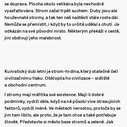
se doprava. Plocha okolo velikána byla nevhodně
vyasfaltována. Strom začal trpět suchem. Duby jsou ale
houževnaté stromy, a tak ten náš naštěstí stále roste dál.
Nemůže se přemístit, i když by to určitě udělal s chutí. Je
odkázán na své původní místo. Některým překáží v cestě,
jiní obdivují jeho malebnost.
Kunratický dub letní je strom-hrdina, který statečně čelí
civilizačnímu tlaku. Obklopila ho civilizace – sídliště
a obchodní centrum.
I stromy mají měřítka své existence. Mají-li dobré
podmínky, vydrží déle, když na ně působí více stresujících
faktorů, vydrží méně. Ve městech nerostou, protože by se
jim tam líbilo, ale proto, že je tam chce a také potřebuje
člověk. Představte si město beze stromů a zeleně. Jak