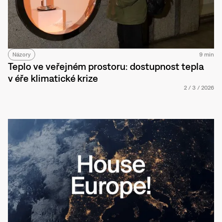
Názory
9 min
Teplo ve veřejném prostoru: dostupnost tepla
v éře klimatické krize
2
/
3
/
2026