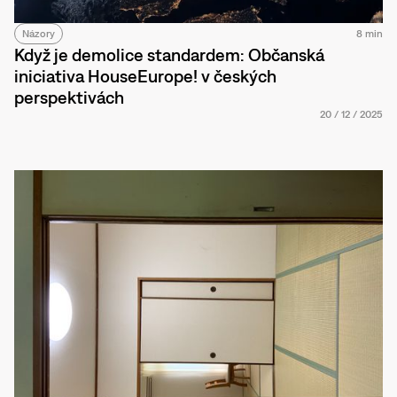
Názory
8 min
Když je demolice standardem: Občanská
iniciativa HouseEurope! v českých
perspektivách
20
/
12
/
2025