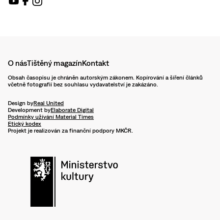
O nás
Tištěný magazín
Kontakt
Obsah časopisu je chráněn autorským zákonem. Kopírování a šíření článků
včetně fotografií bez souhlasu vydavatelství je zakázáno.
Design by
Real United
Development by
Elaborate Digital
Podmínky užívání Material Times
Etický kodex
Projekt je realizován za finanční podpory MKČR.