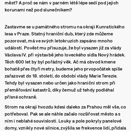
měst? A proč se nám v parném létě lépe sedí pod jejich
korunami než pod slunečníkem?
Zastavme se u památného stromu na okraji Kunratického
lesa v Praze. Statný hraniční dub, který zde můžeme
pozorovat, má ve svých letokruzích zapsáno mnoho
událostí. Pověst mu přisuzuje, že byl vysazen již za vlády
Václava IV. při výstavbě jeho loveckého sídla Nový hrádek.
Těch 600 let by byl pořádný věk. Ač má obvod kmene
bohatě přes čtyři metry, budeme jeho prvopočátek spíše
zařazovat do 18. století, do období vlády Marie Terezie.
Tehdy byl vysazen nebo určen jako hraniční strom při
přeměřování katastrů, díky čemuž už tehdy podléhal
přísné ochraně.
Strom na okraji hvozdu kdesi daleko za Prahou měl vše, co
potřeboval. Pak se ale náhle začalo rozšiřovat město a s
ním i neblahé souvislosti. Louky a pole pokryly panelové
domy, vznikly nové silnice, zvýšila se frekvence lidí, přidala