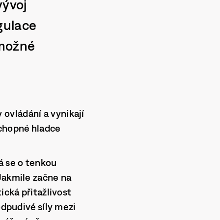
vývoj
gulace
 možné
ovládání a vynikají
schopné hladce
á se o tenkou
 Jakmile začne na
ická přitažlivost
odpudivé síly mezi