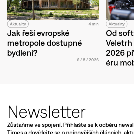
Aktuality
4 min
Aktuality
Jak řeší evropské
Od soft
metropole dostupné
Veletr
bydlení?
2026 př
6
/
8
/
2026
éru mob
Newsletter
Zůstaňme ve spojení. Přihlašte se k odběru newsl
Times a dovídejte se o nejnovějších článcích, ak