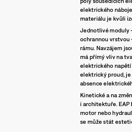
póly sousedících el
elektrického náboje
materiálu je kvůli i
Jednotlivé moduly –
ochrannou vrstvou 
rámu. Navzájem jso
má přímý vliv na tv
elektrického napětí
elektrický proud, j
absence elektrickéh
Kinetické a na změn
i architektuře. EA
motor nebo hydrauli
se může stát estet