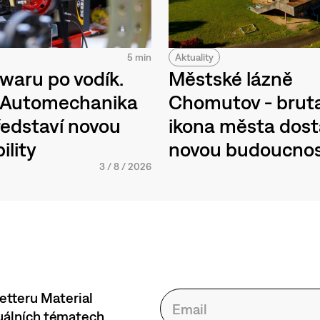
Aktuality
5 min
Městské lázně
waru po vodík.
Chomutov - bruta
h Automechanika
ikona města dos
edstaví novou
novou budoucno
ility
3
/
8
/
2026
etteru Material
tuálních tématech