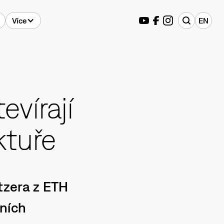
Více
EN
evírají
ktuře
tzera z ETH
vních