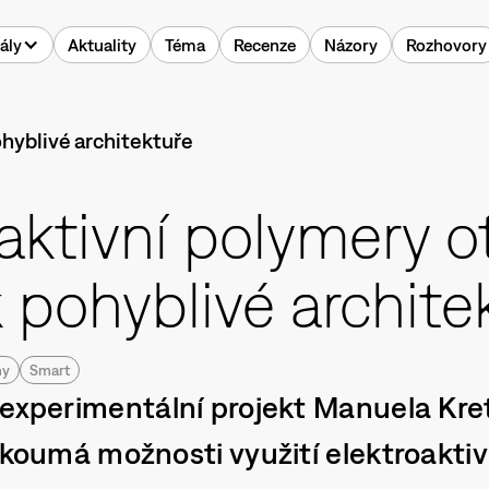
ály
Aktuality
Téma
Recenze
Názory
Rozhovory
aktivní polymery ot
 pohyblivé archite
hy
Smart
 experimentální projekt Manuela Kre
zkoumá možnosti využití elektroakti