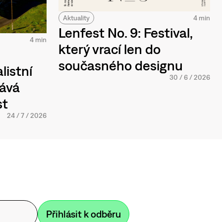
Aktuality
4 min
Lenfest No. 9: Festival,
4 min
který vrací len do
současného designu
listní
30
/
6
/
2026
tává
st
24
/
7
/
2026