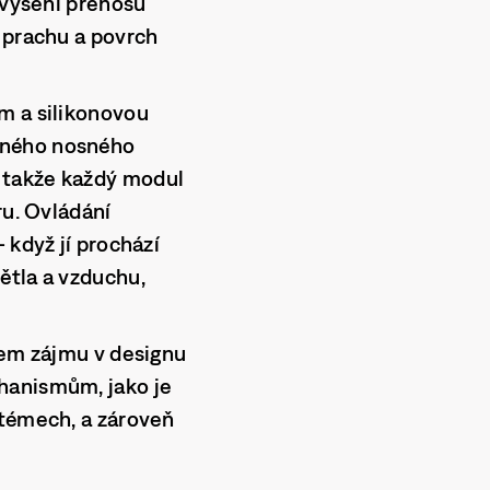
zvýšení přenosu
 prachu a povrch
m a silikonovou
vného nosného
 takže každý modul
ru. Ovládání
 když jí prochází
ětla a vzduchu,
dem zájmu v designu
hanismům, jako je
stémech, a zároveň