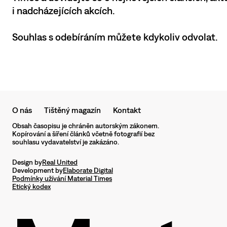
i nadcházejících akcích.
Souhlas s odebíráním můžete kdykoliv odvolat.
O nás
Tištěný magazín
Kontakt
Obsah časopisu je chráněn autorským zákonem.
Kopírování a šíření článků včetně fotografií bez
souhlasu vydavatelství je zakázáno.
Design by
Real United
Development by
Elaborate Digital
Podmínky užívání Material Times
Etický kodex