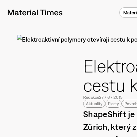
Materi
Elektro
cestu k
Redakce
27
/
6
/
2013
Aktuality
Plasty
Povrc
ShapeShift je
Zürich, který 