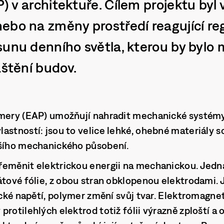
 v architektuře. Cílem projektu byl 
ebo na změny prostředí reagující re
sunu denního světla, kterou by bylo
áštění budov.
mery (EAP) umožňují nahradit mechanické systémy 
astností: jsou to velice lehké, ohebné materiály 
jšího mechanického působení.
řeměnit elektrickou energii na mechanickou. Jedn
átové fólie, z obou stran obklopenou elektrodami.
ické napětí, polymer změní svůj tvar. Elektromagnet
rotilehlých elektrod totiž fólii výrazně zploští a 