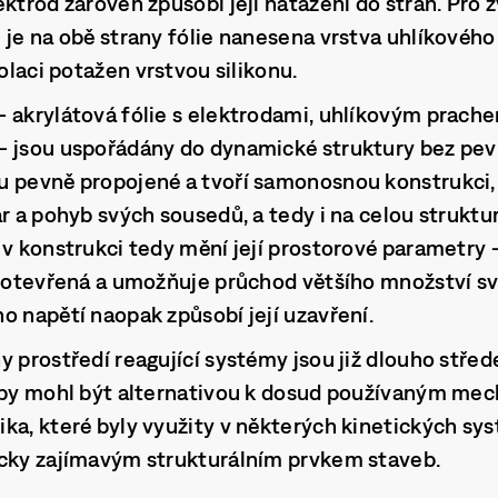
ektrod zároveň způsobí její natažení do stran. Pro 
 je na obě strany fólie nanesena vrstva uhlíkového
zolaci potažen vrstvou silikonu.
 akrylátová fólie s elektrodami, uhlíkovým prache
– jsou uspořádány do dynamické struktury bez pe
u pevně propojené a tvoří samonosnou konstrukci,
ar a pohyb svých sousedů, a tedy i na celou struktu
 v konstrukci tedy mění její prostorové parametry –
e otevřená a umožňuje průchod většího množství sv
o napětí naopak způsobí její uzavření.
y prostředí reagující systémy jsou již dlouho stře
P by mohl být alternativou k dosud používaným mec
ka, které byly využity v některých kinetických sy
icky zajímavým strukturálním prvkem staveb.