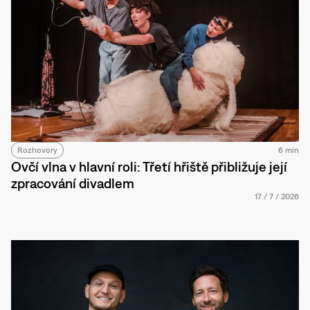
Rozhovory
6 min
Ovčí vlna v hlavní roli: Třetí hřiště přibližuje její
zpracování divadlem
17
/
7
/
2026