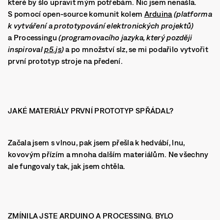
které by šlo upravit mým potřebám. Nic jsem nenašla.
S pomocí open-source komunit kolem
Arduina
(platforma
k vytváření a prototypování elektronických projektů)
a Processingu
(programovacího jazyka, který později
inspiroval
p5.js
)
a po množství slz, se mi podařilo vytvořit
první prototyp stroje na předení.
JAKÉ MATERIÁLY PRVNÍ PROTOTYP SPŘÁDAL?
Začala jsem s vlnou, pak jsem přešla k hedvábí, lnu,
kovovým přízím a mnoha dalším materiálům. Ne všechny
ale fungovaly tak, jak jsem chtěla.
ZMÍNILA JSTE ARDUINO A PROCESSING. BYLO