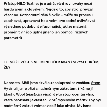
Přístup HILO Textiles je o udržování rovnováhy mezi
hardwarem a člověkem. Nejde o to, aby stroj převzal
všechno. Rozhodnutí dělá člověk – může do procesu
zasahovat, upravovat ho a velmi svobodně ovlivňovat
výslednou podobu. Je fascinující, jak lze materiál
proměnit v něco úplně jiného jen pomocí různých
parametrů.
TO MŮŽE VÉST K VELMI NEOČEKÁVANÝM VÝSLEDKŮM,
ŽE?
Naprosto. Měli jsme skvělou spolupráci se značkou
Stem
.
Vyvinuli jsme přízi s nadměrným zákrutem, říkáme jí
Elastic Wool (
elastická vlna
). Je to stoprocentní vlna,
která neobsahuje elastan. V průmyslovém měřítku by byl
nadměrný zákrut vnímaný spíš jako chyba. My jsme