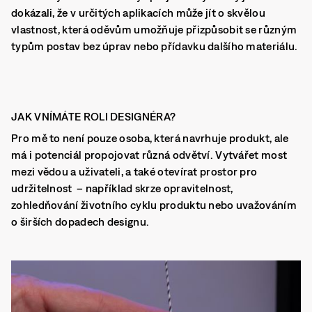
dokázali, že v určitých aplikacích může jít o skvělou
vlastnost, která oděvům umožňuje přizpůsobit se různým
typům postav bez úprav nebo přídavku dalšího materiálu.
JAK VNÍMÁTE ROLI DESIGNÉRA?
Pro mě to není pouze osoba, která navrhuje produkt, ale
má i potenciál propojovat různá odvětví. Vytvářet most
mezi vědou a uživateli, a také otevírat prostor pro
udržitelnost – například skrze opravitelnost,
zohledňování životního cyklu produktu nebo uvažováním
o širších dopadech designu.