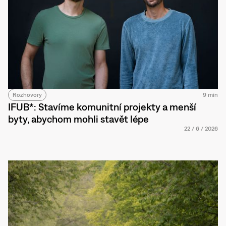
Rozhovory
9 min
IFUB*: Stavíme komunitní projekty a menší
byty, abychom mohli stavět lépe
22
/
6
/
2026