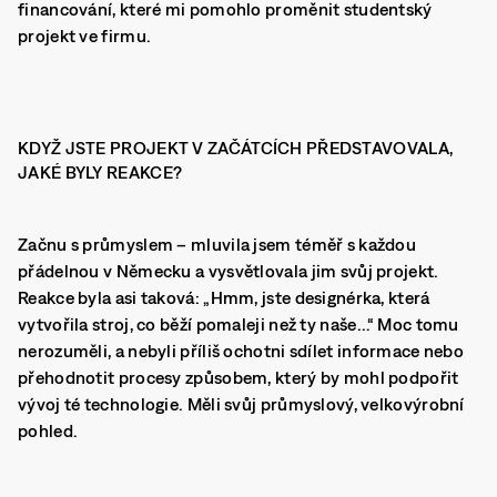
financování, které mi pomohlo proměnit studentský
projekt ve firmu.
KDYŽ JSTE PROJEKT V ZAČÁTCÍCH PŘEDSTAVOVALA,
JAKÉ BYLY REAKCE?
Začnu s průmyslem – mluvila jsem téměř s každou
přádelnou v Německu a vysvětlovala jim svůj projekt.
Reakce byla asi taková: „Hmm, jste designérka, která
vytvořila stroj, co běží pomaleji než ty naše…“ Moc tomu
nerozuměli, a nebyli příliš ochotni sdílet informace nebo
přehodnotit procesy způsobem, který by mohl podpořit
vývoj té technologie. Měli svůj průmyslový, velkovýrobní
pohled.