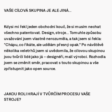
VAŠE CÍLOVÁ SKUPINA JE ALE JINÁ…
Kdysi mi řekl jeden obchodní kouč, že si musím nechat
všechno patentovat. Design, stroje… Tomuhle způsobu
uvažování jsem vlastně nerozuměla, a tak jsem si řekla:
“Chápu, co říkáte, ale udělám přesný opak.” Po návštěvě
několika veletrhů jsem si uvědomila, že cílovou skupinou
jsou tvůrčí lidé jako já – designéři, malí výrobci. Rozhodla
jsem se změnit směr, pracovat s touto skupinou a vše
zpřístupnit jako open source.
JAKOU ROLI HRAJÍ V TVŮRČÍM PROCESU VAŠE
STROJE?