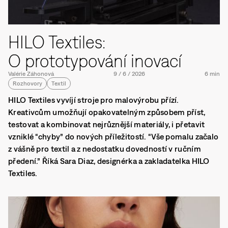
HILO Textiles:
O prototypování inovací
Valérie Záhonová
9
/
6
/
2026
6 min
Rozhovory
Textil
HILO Textiles vyvíjí stroje pro malovýrobu přízí.
Kreativcům umožňují opakovatelným způsobem příst,
testovat a kombinovat nejrůznější materiály, i přetavit
vzniklé “chyby” do nových příležitostí. “Vše pomalu začalo
z vášně pro textil a z nedostatku dovedností v ručním
předení.” Říká Sara Diaz, designérka a zakladatelka HILO
Textiles.