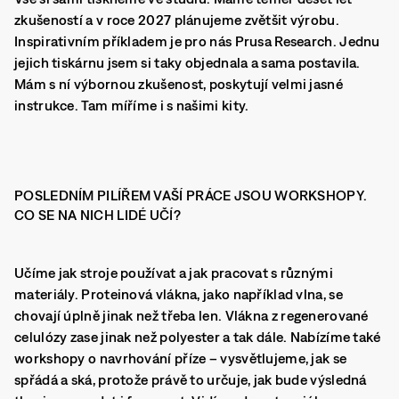
zkušeností a v roce 2027 plánujeme zvětšit výrobu.
Inspirativním příkladem je pro nás Prusa Research. Jednu
jejich tiskárnu jsem si taky objednala a sama postavila.
Mám s ní výbornou zkušenost, poskytují velmi jasné
instrukce. Tam míříme i s našimi kity.
POSLEDNÍM PILÍŘEM VAŠÍ PRÁCE JSOU WORKSHOPY.
CO SE NA NICH LIDÉ UČÍ?
Učíme jak stroje používat a jak pracovat s různými
materiály. Proteinová vlákna, jako například vlna, se
chovají úplně jinak než třeba len. Vlákna z regenerované
celulózy zase jinak než polyester a tak dále. Nabízíme také
workshopy o navrhování příze – vysvětlujeme, jak se
spřádá a ská, protože právě to určuje, jak bude výsledná