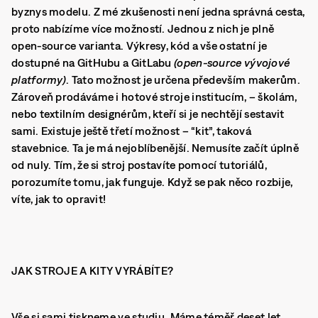
byznys modelu. Z mé zkušenosti není jedna správná cesta,
proto nabízíme více možností. Jednou z nich je plně
open-source varianta. Výkresy, kód a vše ostatní je
dostupné na GitHubu a GitLabu
(open-source vývojové
platformy)
. Tato možnost je určena především makerům.
Zároveň prodáváme i hotové stroje institucím, – školám,
nebo textilním designérům, kteří si je nechtějí sestavit
sami. Existuje ještě třetí možnost – “kit”, taková
stavebnice. Ta je má nejoblíbenější. Nemusíte začít úplně
od nuly. Tím, že si stroj postavíte pomocí tutoriálů,
porozumíte tomu, jak funguje. Když se pak něco rozbije,
víte, jak to opravit!
JAK STROJE A KITY VYRÁBÍTE?
Vše si sami tiskneme ve studiu. Máme téměř deset let