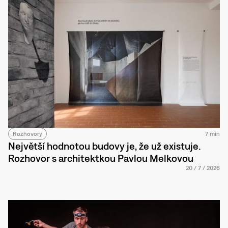
Rozhovory
7 min
Největší hodnotou budovy je, že už existuje.
Rozhovor s architektkou Pavlou Melkovou
20
/
7
/
2026