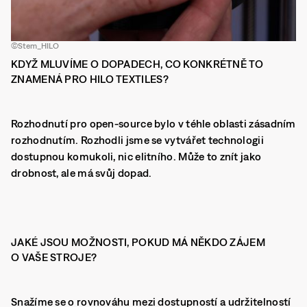
©Stem_HILO
KDYŽ MLUVÍME O DOPADECH, CO KONKRÉTNĚ TO
ZNAMENÁ PRO HILO TEXTILES?
Rozhodnutí pro open-source bylo v téhle oblasti zásadním
rozhodnutím. Rozhodli jsme se vytvářet technologii
dostupnou komukoli, nic elitního. Může to znít jako
drobnost, ale má svůj dopad.
JAKÉ JSOU MOŽNOSTI, POKUD MÁ NĚKDO ZÁJEM
O VAŠE STROJE?
Snažíme se o rovnováhu mezi dostupností a udržitelností