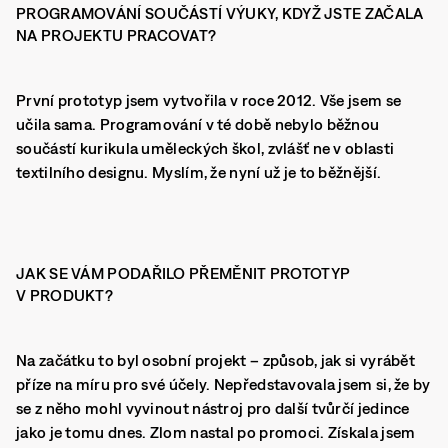
PROGRAMOVÁNÍ SOUČÁSTÍ VÝUKY, KDYŽ JSTE ZAČALA
NA PROJEKTU PRACOVAT?
První prototyp jsem vytvořila v roce 2012. Vše jsem se
učila sama. Programování v té době nebylo běžnou
součástí kurikula uměleckých škol, zvlášť ne v oblasti
textilního designu. Myslím, že nyní už je to běžnější.
JAK SE VÁM PODAŘILO PŘEMĚNIT PROTOTYP
V PRODUKT?
Na začátku to byl osobní projekt – způsob, jak si vyrábět
příze na míru pro své účely. Nepředstavovala jsem si, že by
se z něho mohl vyvinout nástroj pro další tvůrčí jedince
jako je tomu dnes. Zlom nastal po promoci. Získala jsem