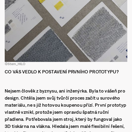
©Stem_HILO
CO VÁS VEDLO K POSTAVENÍ PRVNÍHO PROTOTYPU?
Nejsem člověk z byznysu, ani inženýrka. Byla to vášeň pro
design. Chtěla jsem svůj tvůrčí proces začít u surového
materiálu, ne s již hotovou koupenou přízí. První prototyp
vlastně vznikl, protože jsem opravdu špatná ruční
přadlena. Potřebovala jsem stroj, který by fungoval jako
3D tiskárna na vlákna. Hledala jsem malé flexibilní řešení,