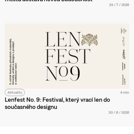
24
/
7
/
2026
Aktuality
4 min
Lenfest No. 9: Festival, který vrací len do
současného designu
30
/
6
/
2026