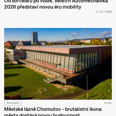
Od softwaru po vodík. Veletrh Automechanika
2026 představí novou éru mobility
3
/
8
/
2026
Aktuality
4 min
Městské lázně Chomutov - brutalistní ikona
města dostává novou budoucnost