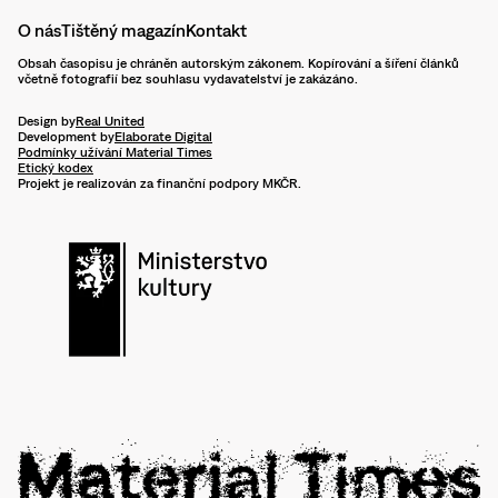
O nás
Tištěný magazín
Kontakt
Obsah časopisu je chráněn autorským zákonem. Kopírování a šíření článků
včetně fotografií bez souhlasu vydavatelství je zakázáno.
Design by
Real United
Development by
Elaborate Digital
Podmínky užívání Material Times
Etický kodex
Projekt je realizován za finanční podpory MKČR.