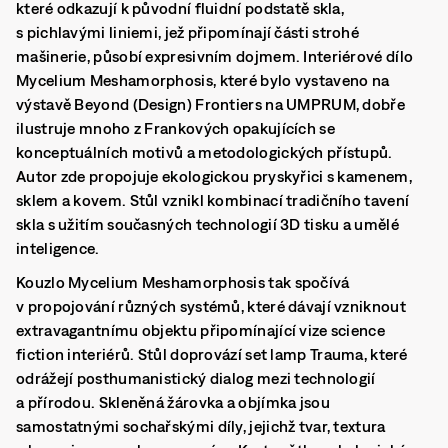
které odkazují k původní fluidní podstatě skla,
s pichlavými liniemi, jež připomínají části strohé
mašinerie, působí expresivním dojmem. Interiérové dílo
Mycelium Meshamorphosis, které bylo vystaveno na
výstavě Beyond (Design) Frontiers na UMPRUM, dobře
ilustruje mnoho z Frankových opakujících se
konceptuálních motivů a metodologických přístupů.
Autor zde propojuje ekologickou pryskyřici s kamenem,
sklem a kovem. Stůl vznikl kombinací tradičního tavení
skla s užitím současných technologií 3D tisku a umělé
inteligence.
Kouzlo Mycelium Meshamorphosis tak spočívá
v propojování různých systémů, které dávají vzniknout
extravagantnímu objektu připomínající vize science
fiction interiérů. Stůl doprovází set lamp Trauma, které
odrážejí posthumanistický dialog mezi technologií
a přírodou. Skleněná žárovka a objímka jsou
samostatnými sochařskými díly, jejichž tvar, textura