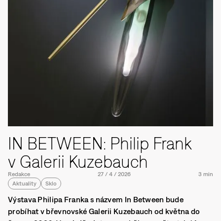
IN BETWEEN: Philip Frank
v Galerii Kuzebauch
Redakce
27
/
4
/
2026
3 min
Aktuality
Sklo
Výstava Philipa Franka s názvem In Between bude
probíhat v břevnovské Galerii Kuzebauch od května do