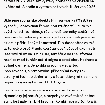
června 2026. Vernisáž výstavy proběhne ve čtvrtek 14.
května od 18 hodin a výstava potrvá do 11. června 2026.
Skleněné sochařské objekty Philipa Franka (*1987) se
vyznačují obrovskou řemeslnou zručností – autor ve
svých dílech kombinuje různorodé techniky a zdánlivě
nesourodé materiály, a rozšiřuje tak možnosti práce se
sklem a přidruženými hmotami. Dlouhodobě se ve své
autorské tvorbě Frank, který zároveň působí jako mistr
laserové dílny na UMPRUM, zaměřuje na znejišťování
hranice mezi funkčností designu a estetickou hodnotou
volného umění. Jeho díla pracují s vizualitou
inspirovanou jak amorfními přírodními tvary, tak
strohými technicistními úhly a futuristickými vizemi, ne
nepodobnými výtvorům H. R. Gigera.
Frankova tvorba se většinou rozpíná do prostoru,
dynamicky jej narušuje, a rozpohybovává tak bělostnou
strnulost galerijní bílé krychle. Kombinace oblých tvarů,