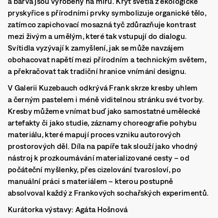
a barva jsou vyrobeny na míru. Kryt světla z ekologické
pryskyřice s přírodními prvky symbolizuje organické tělo,
zatímco zapichovací mosazná tyč zdůrazňuje kontrast
mezi živým a umělým, které tak vstupují do dialogu.
Svítidla vyzývají k zamyšlení, jak se může navzájem
obohacovat napětí mezi přírodním a technickým světem,
a překračovat tak tradiční hranice vnímání designu.
V Galerii Kuzebauch odkrývá Frank skrze kresby uhlem
a černým pastelem i méně viditelnou stránku své tvorby.
Kresby můžeme vnímat buď jako samostatné umělecké
artefakty či jako studie, záznamy choreografie pohybu
materiálu, které mapují proces vzniku autorových
prostorových děl. Díla na papíře tak slouží jako vhodný
nástroj k prozkoumávání materializované cesty – od
počáteční myšlenky, přes cizelování tvarosloví, po
manuální práci s materiálem – kterou postupně
absolvoval každý z Frankových sochařských experimentů.
Kurátorka výstavy: Agáta Hošnová