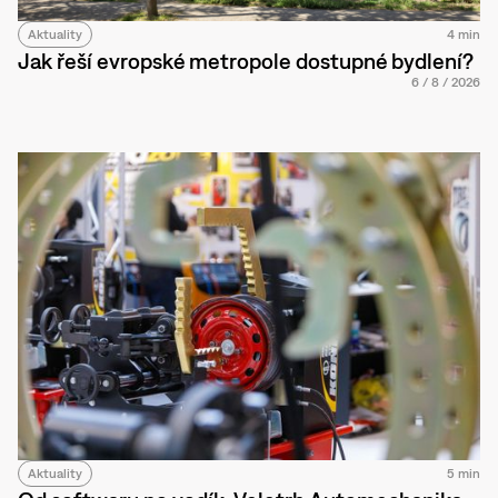
Aktuality
4 min
Jak řeší evropské metropole dostupné bydlení?
6
/
8
/
2026
Aktuality
5 min