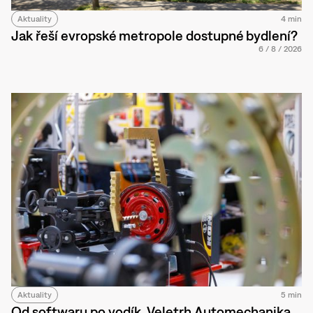
Aktuality
4 min
Jak řeší evropské metropole dostupné bydlení?
6
/
8
/
2026
Aktuality
5 min
Od softwaru po vodík. Veletrh Automechanika