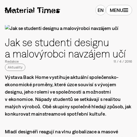
EN
MENU
Jak se studenti designu
a malovýrobci navzájem učí
Redakce
11
/
4
/
2016
Aktuality
Výstava Back Home vystihuje aktuální společensko-
ekonomické proměny, které úzce souvisí s vývojem
designu, jeho rolemi ve společnosti a možnostmi
v ekonomice. Nápady studentů se setkávají s realitou
malých výrobců. Obě skupiny společně hledají způsob, jak
konkurovat mainstreamové spotřební kultuře.
Mladí designéři reagují na vlnu globalizace a masové