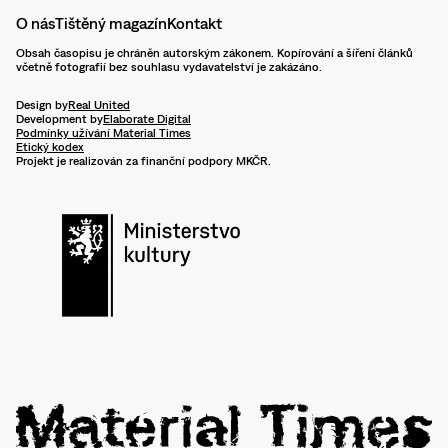
O nás
Tištěný magazín
Kontakt
Obsah časopisu je chráněn autorským zákonem. Kopírování a šíření článků
včetně fotografií bez souhlasu vydavatelství je zakázáno.
Design by
Real United
Development by
Elaborate Digital
Podmínky užívání Material Times
Etický kodex
Projekt je realizován za finanční podpory MKČR.