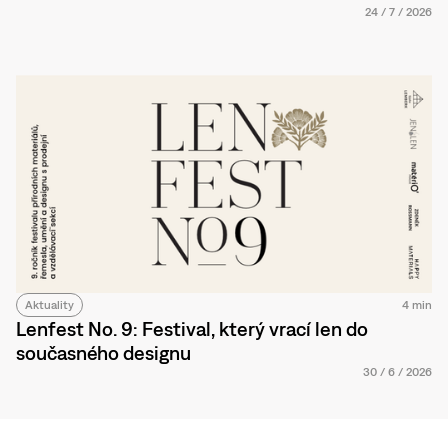
24
/
7
/
2026
Aktuality
4 min
Lenfest No. 9: Festival, který vrací len do
současného designu
30
/
6
/
2026