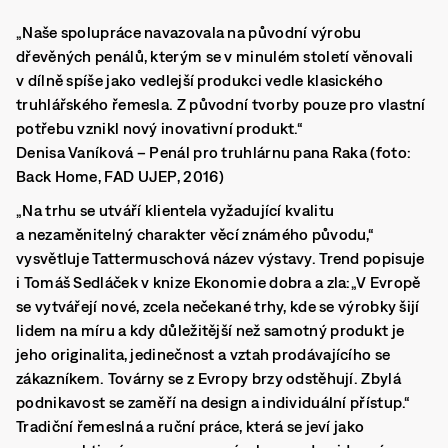
„Naše spolupráce navazovala na původní výrobu
dřevěných penálů, kterým se v minulém století věnovali
v dílně spíše jako vedlejší produkci vedle klasického
truhlářského řemesla. Z původní tvorby pouze pro vlastní
potřebu vznikl nový inovativní produkt.“
Denisa Vaníková – Penál pro truhlárnu pana Raka (foto:
Back Home, FAD UJEP, 2016)
„Na trhu se utváří klientela vyžadující kvalitu
a nezaměnitelný charakter věcí známého původu,“
vysvětluje Tattermuschová název výstavy. Trend popisuje
i Tomáš Sedláček v knize Ekonomie dobra a zla:„V Evropě
se vytvářejí nové, zcela nečekané trhy, kde se výrobky šijí
lidem na míru a kdy důležitější než samotný produkt je
jeho originalita, jedinečnost a vztah prodávajícího se
zákazníkem. Továrny se z Evropy brzy odstěhují. Zbylá
podnikavost se zaměří na design a individuální přístup.“
Tradiční řemeslná a ruční práce, která se jeví jako