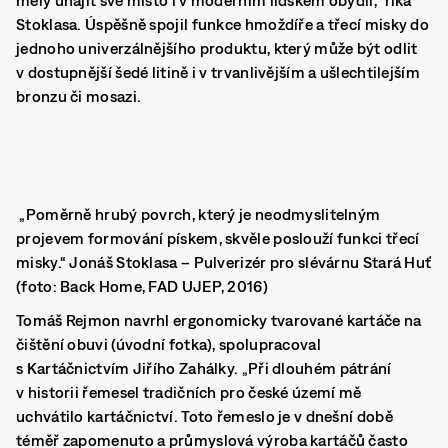
měly uhájit své místo i v moderním lidském obydlí,“ říká
Stoklasa. Úspěšně spojil funkce hmoždíře a třecí misky do
jednoho univerzálnějšího produktu, který může být odlit
v dostupnější šedé litině i v trvanlivějším a ušlechtilejším
bronzu či mosazi.
„Poměrně hrubý povrch, který je neodmyslitelným
projevem formování pískem, skvěle poslouží funkci třecí
misky.“ Jonáš Stoklasa – Pulverizér pro slévárnu Stará Huť
(foto: Back Home, FAD UJEP, 2016)
Tomáš Rejmon navrhl ergonomicky tvarované kartáče na
čištění obuvi (úvodní fotka), spolupracoval
s Kartáčnictvím Jiřího Zahálky.
„Při dlouhém pátrání
v historii řemesel tradičních pro české území mě
uchvátilo kartáčnictví. Toto řemeslo je v dnešní době
téměř zapomenuto a průmyslová výroba kartáčů často