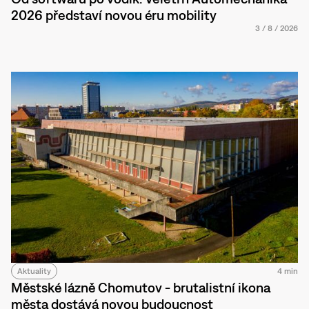
2026 představí novou éru mobility
3
/
8
/
2026
Aktuality
4 min
Městské lázně Chomutov - brutalistní ikona
města dostává novou budoucnost