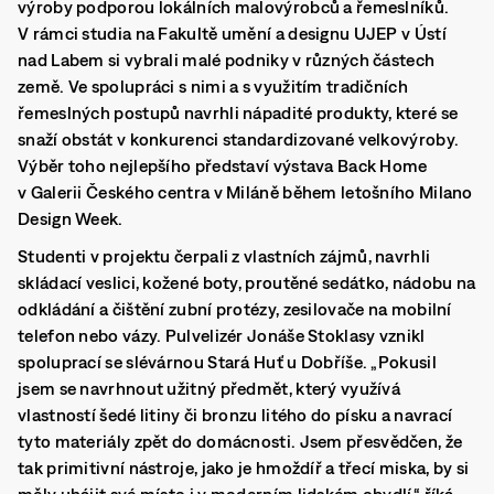
výroby podporou lokálních malovýrobců a řemeslníků.
V rámci studia na Fakultě umění a designu UJEP v Ústí
nad Labem si vybrali malé podniky v různých částech
země. Ve spolupráci s nimi a s využitím tradičních
řemeslných postupů navrhli nápadité produkty, které se
snaží obstát v konkurenci standardizované velkovýroby.
Výběr toho nejlepšího představí výstava Back Home
v Galerii Českého centra v Miláně během letošního Milano
Design Week.
Studenti v projektu čerpali z vlastních zájmů, navrhli
skládací veslici, kožené boty, proutěné sedátko, nádobu na
odkládání a čištění zubní protézy, zesilovače na mobilní
telefon nebo vázy.
Pulvelizér Jonáše Stoklasy vznikl
spoluprací se slévárnou Stará Huť u Dobříše. „Pokusil
jsem se navrhnout užitný předmět, který využívá
vlastností šedé litiny či bronzu litého do písku a navrací
tyto materiály zpět do domácnosti.
Jsem přesvědčen, že
tak primitivní nástroje, jako je hmoždíř a třecí miska, by si