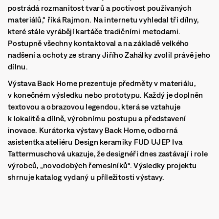
postrádá rozmanitost tvarů a poctivost používaných
materiálů,“
říká Rajmon. Na internetu vyhledal tři dílny,
které stále vyrábějí kartáče tradičními metodami.
Postupně všechny kontaktoval a na základě velkého
nadšení a ochoty ze strany Jiřího Zahálky zvolil právě jeho
dílnu.
Výstava Back Home prezentuje předměty v materiálu,
v konečném výsledku nebo prototypu. Každý je doplněn
textovou a obrazovou legendou, která se vztahuje
k lokalitě a dílně, výrobnímu postupu a představení
inovace. Kurátorka výstavy Back Home, odborná
asistentka ateliéru Design keramiky FUD UJEP Iva
Tattermuschová ukazuje, že designéři dnes zastávají i role
výrobců, „novodobých řemeslníků“. Výsledky projektu
shrnuje katalog vydaný u příležitosti výstavy.