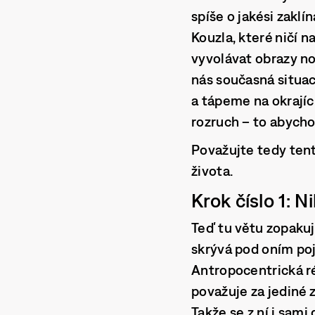
spíše o jakési zakl
Kouzla, které ničí n
vyvolávat obrazy no
nás současná situac
a tápeme na okrajíc
rozruch – to abycho
Považujte tedy tent
života.
Krok číslo 1:
Teď tu větu zopakuj
skrývá pod oním 
Antropocentrická ré
považuje za jediné 
Takže se z ní i sam