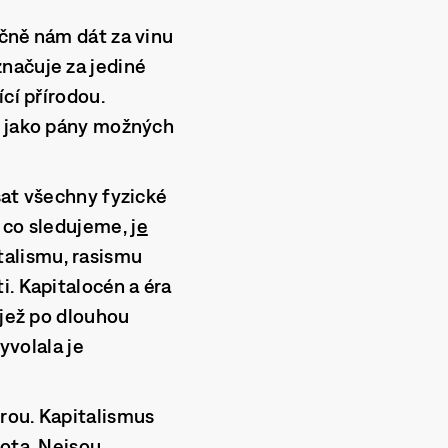
čně nám dát za vinu
načuje za jediné
cí přírodou.
, jako pány možných
sat všechny fyzické
, co sledujeme,
je
talismu, rasismu
i. Kapitalocén a éra
 jež po dlouhou
yvolala je
rou. Kapitalismus
vota. Nejsou