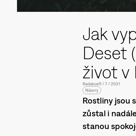
Jak vyp
Deset 
život 
Redakce
11
/
7
/
2021
Názory
Rostliny jsou
zůstal i nadál
stanou spokoj