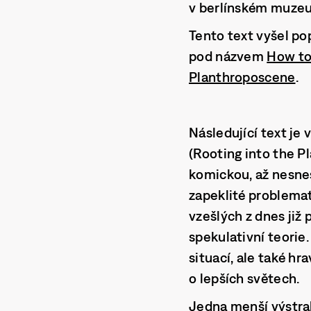
v berlínském muzeu
Tento text vyšel po
pod názvem
How to 
Planthroposcene
.
Následující text je
(Rooting into the P
komickou, až nesnes
zapeklité problemat
vzešlých z dnes již
spekulativní teorie
situací, ale také h
o lepších světech.
Jedna menší výstra