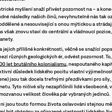
rické myšlení snaží přivést pozornost na – a kone
dné následky našich činů, nevyhnutelně nás tak oz
oddělené a nesouvisející s onou mýtickou a strádají
 však znovu staví do centrální a vládnoucí pozice
anety.
jejich přílišné konkrétnosti, věčně se snažící pop
ezí různých geologických ér, odvést pozornost. To
00 let brutálního kolonialismu
, nespoutaného kapi
tivní důsledek lidského pocitu vlastní výjimečnost
ene) jsou tak docela trefnými přezdívkami pro síly,
etu. Tyto ničivé síly nezapříčinili lidé všeobecně, v
mozvanou velikost člověka pár vybraných jedinců.
ni jsou touto formou života oslavováni stejnou mě
mí být chápány za přirozené vlastnosti lidského ži