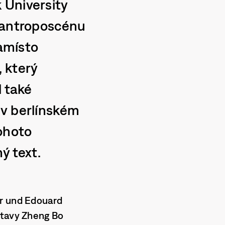
 University
Plantroposcénu
namísto
 který
l také
 v berlínském
ohoto
ý text.
er und Edouard
stavy Zheng Bo