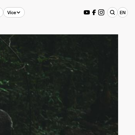
Více
EN