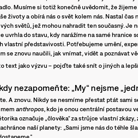
ínadlo. Musíme si totiž konečně uvědomit, že žijeme
aše životy a obírá nás o svět kolem nás. Nastal čas 
vých světů, jež mohou nahradit ten současný. Je n
e uvrhla do stavu, kdy narážíme na samé hranice s
h vlastní představivosti. Potřebujeme umění, expe
m se znovu naučili, jak vnímat, vidět a poznávat vě
o text jako výzvu – pojďte také snít o jiných a le
 Nikdy nezapomeňte: „My“ nejsme „jed
te. A znovu. Nikdy se nesmíme přestat ptát sami s
pojmem
anthropos
, kdo je onou centrální postavou 
torika označuje „člověka“ za strůjce vlastní zkázy,
zachránce naší planety: „Sami jsme nás do téhle šla
i dostaneme.“