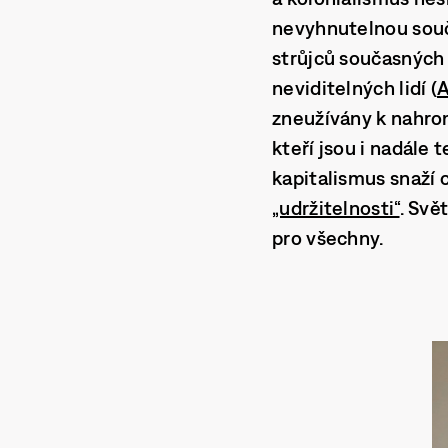
nevyhnutelnou součá
strůjců současných
neviditelných lidí (
A
zneužívány k nahrom
kteří jsou i nadále
kapitalismus snaží 
„udržitelnosti“
. Svě
pro všechny.