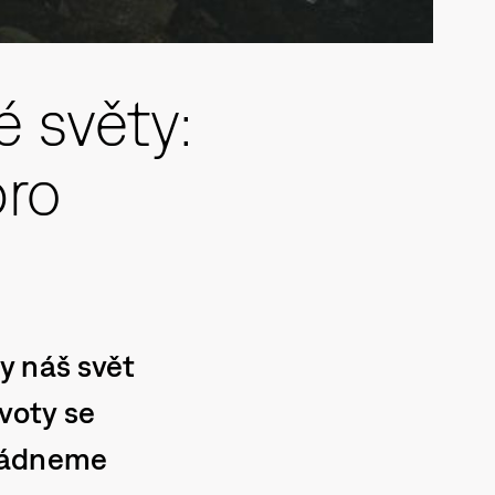
 světy:
pro
y náš svět
ivoty se
vládneme