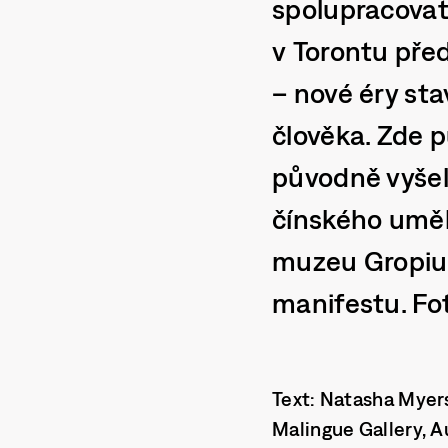
spolupracovat
v Torontu pře
– nové éry sta
člověka. Zde 
původně vyšel 
čínského uměl
muzeu Gropius
manifestu. Fot
Text: Natasha Myers
Malingue Gallery, A