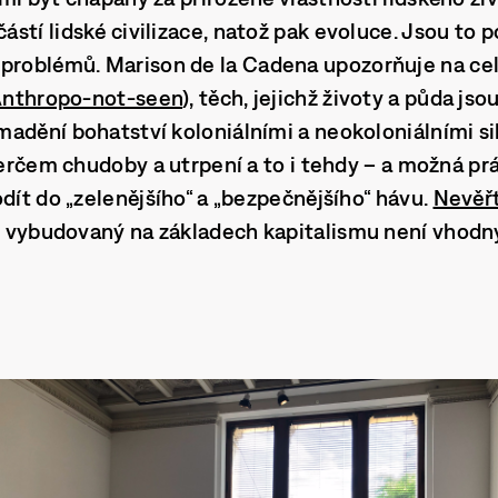
stí lidské civilizace, natož pak evoluce. Jsou to 
 problémů.
Marison de la Cadena
upozorňuje na cel
nthropo-not-seen
), těch, jejichž životy a půda jso
adění bohatství koloniálními a neokoloniálními sila
 terčem chudoby a utrpení a to i tehdy – a možná pr
odít do „zelenějšího“ a „bezpečnějšího“ hávu.
Nevěř
t vybudovaný na základech kapitalismu není vhod