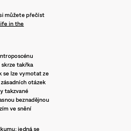
 si můžete přečíst
ife in the
antroposcénu
 skrze takřka
k se lze vymotat ze
k zásadních otázek
my takzvané
učasnou beznadějnou
zím ve snění
zkumu; jedná se