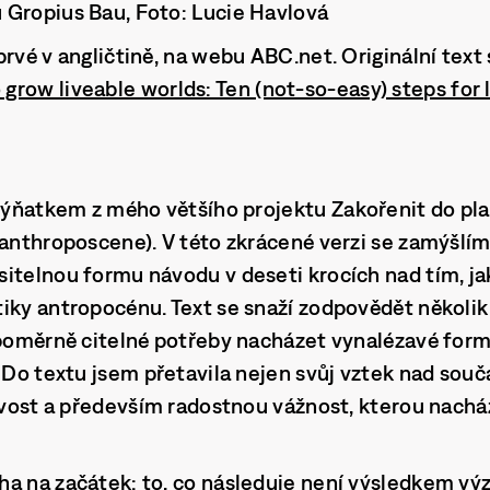
 Gropius Bau, Foto: Lucie Havlová
prvé v angličtině, na webu ABC.net. Originální text
grow liveable worlds: Ten (not-so-easy) steps for l
 výňatkem z mého většího projektu
Zakořenit do pl
lanthroposcene). V této zkrácené verzi se zamýšlím
itelnou formu návodu v deseti krocích nad tím, ja
iky antropocénu. Text se snaží zodpovědět několi
 poměrně citelné potřeby nacházet vynalézavé for
. Do textu jsem přetavila nejen svůj vztek nad so
ravost a především radostnou vážnost, kterou nachá
ha na začátek: to, co následuje není výsledkem vý