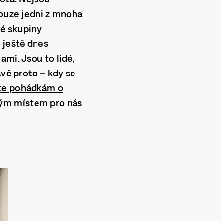
pouze jedni z mnoha
é skupiny
u ještě dnes
mi. Jsou to lidé,
ávě proto – kdy se
te pohádkám o
ným místem pro nás