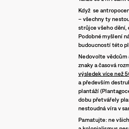
Když se antropocent
– všechny ty nestou
strůjce všeho dění, 
Podobné myšlení nás
budoucností této pl
Nedovolte vědcům a 
znaky a časová rozm
výsledek více než 5
a především destruk
plantáží (Plantagoc
dobu přetvářely plan
nestoudná víra v sa
Pamatujte: ne všich
a kolonialismus nes