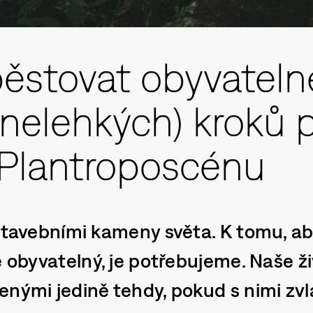
ěstovat obyvatelné
(nelehkých) kroků 
v Plantroposcénu
 stavebními kameny světa. K tomu, ab
e obyvatelný, je potřebujeme. Naše ž
enými jedině tehdy, pokud s nimi z