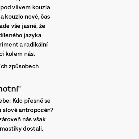
 pod vlivem kouzla.
na kouzlo nové, čas
ade vše jasné, že
díleného jazyka
riment a radikální
ci kolem nás.
pších způsobech
notní“
ebe: Kdo přesně se
ve slově antropocén?
 zároveň nás však
mastiky dostali.