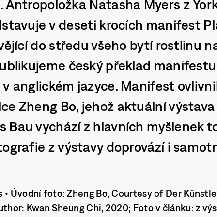
. Antropoložka Natasha Myers z York
dstavuje v deseti krocích manifest 
vějící do středu všeho bytí rostlinu 
publikujeme český překlad manifestu,
v anglickém jazyce. Manifest ovlivni
ce Zheng Bo, jehož aktuální výstava
 Bau vychází z hlavních myšlenek t
ografie z výstavy doprovází i samotn
 • Úvodní foto: Zheng Bo, Courtesy of Der Künstl
uthor: Kwan Sheung Chi, 2020; Foto v článku: z vý