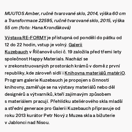
MUUTOS Amber, ručně tvarované sklo, 2014, výška 60 cm
a Transformace 22595, ručně tvarované sklo, 2015, výška
55 cm (foto: Hana Kronďáková)
Výstava RE-FORMY
je přístupná
od pondělí do pátku od
12 do 22 hodin
, vstup je volný.
Galerii
Kuzebauch
v Říčanově ulici č. 19
založila před třemi lety
společnost Happy Materials. Nachází se
v zrekonstruovaných prostorách krámů v domě z první
republiky, kde zároveň sídlí i
Knihovna materiálů matériO
.
Program galerie Kuzebauch je propojen s činností
knihovny, zaměřuje se na výstavy materiálů nebo děl
designérů a výtvarníků, kteří zajímavým způsobem
s materiálem pracují. Přehlídku ateliérového skla mladší
a střední generace pro Galerii Kuzebauch připravuje od
roku 2013 kurátor Petr Nový z Muzea skla a bižuterie
v Jablonci nad Nisou.