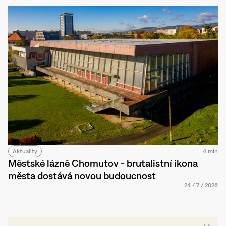
Aktuality
4 min
Městské lázně Chomutov - brutalistní ikona
města dostává novou budoucnost
24
/
7
/
2026