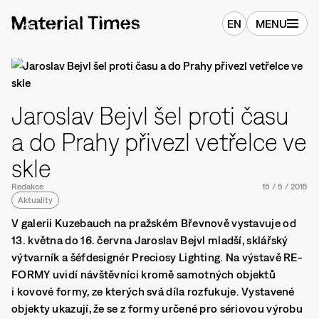
EN
MENU
Jaroslav Bejvl šel proti času
a do Prahy přivezl vetřelce ve
skle
Redakce
15
/
5
/
2015
Aktuality
V galerii Kuzebauch na pražském Břevnově vystavuje od
13. května do 16. června Jaroslav Bejvl mladší, sklářský
výtvarník a šéfdesignér Preciosy Lighting. Na výstavě RE-
FORMY uvidí návštěvníci kromě samotných objektů
i kovové formy, ze kterých svá díla rozfukuje. Vystavené
objekty ukazují, že se z formy určené pro sériovou výrobu