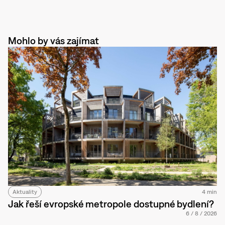
Mohlo by vás zajímat
Aktuality
4 min
Jak řeší evropské metropole dostupné bydlení?
6
/
8
/
2026