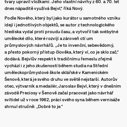
tvary upravil vložkami. Jeho vlastní návrhy z 60. a 70. let
dnes nápaditě využívá Bejvl,“ říká Nový.
Podle Nového, který byl jako kurátor u samotného vzniku
idejí i jednotlivých objektů, se autor z technologického
hlediska vydal proti proudu času, a vytvořil tak svébytné
umělecké dílo, které rozvíjí a zároveň ctí um
průmyslových návrhářů.
„Je to invenční, sebevědomý,
a přesto pokorný přístup člověka, který ví, co je sklo zač,“
dodává. Bejvlův respekt k tradičnímu řemeslu zřejmě
vychází i z jeho zkušeností během studia na Střední
uměleckoprůmyslové škole sklářské v Kamenickém
Šenově, která je svého druhu ve světě nejstarší. Autorův
otec, výtvarník a medailér, Jaroslav Bejvl, který v dnešním
závodě Preciosy v Šenově začal pracovat jako návrhář
svítidel už v roce 1962, práci svého syna během vernisáže
shrnul stručně: „Dobré to je.“