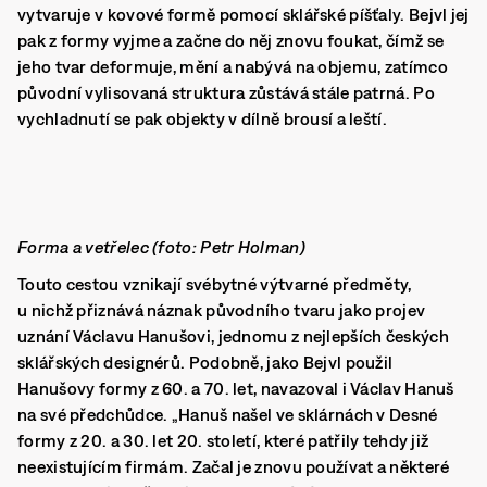
vytvaruje v kovové formě pomocí sklářské píšťaly.
Bejvl jej
pak z formy vyjme a začne do něj znovu foukat, čímž se
jeho tvar deformuje, mění a nabývá na objemu, zatímco
původní vylisovaná struktura zůstává stále patrná.
Po
vychladnutí se pak objekty v dílně brousí a leští.
Forma a vetřelec (foto: Petr Holman)
Touto cestou vznikají svébytné výtvarné předměty,
u nichž přiznává náznak původního tvaru jako projev
uznání Václavu Hanušovi, jednomu z nejlepších českých
sklářských designérů. Podobně, jako Bejvl použil
Hanušovy formy z 60. a 70. let, navazoval i Václav Hanuš
na své předchůdce. „Hanuš našel ve sklárnách v Desné
formy z 20. a 30. let 20. století, které patřily tehdy již
neexistujícím firmám. Začal je znovu používat a některé