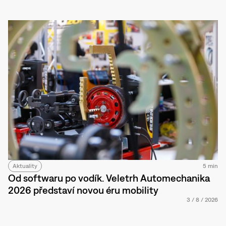
Aktuality
5 min
Od softwaru po vodík. Veletrh Automechanika
2026 představí novou éru mobility
3
/
8
/
2026