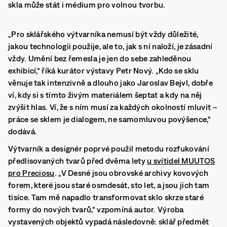
skla může stát i médium pro volnou tvorbu.
„Pro sklářského výtvarníka nemusí být vždy důležité,
jakou technologii použije, ale to, jak s ní naloží, je zásadní
vždy. Umění bez řemesla je jen do sebe zahleděnou
exhibicí,“ říká kurátor výstavy Petr Nový. „
Kdo se sklu
věnuje tak intenzivně a dlouho jako Jaroslav Bejvl, dobře
ví, kdy si s tímto živým materiálem šeptat a kdy na něj
zvýšit hlas. Ví, že s ním musí za každých okolností mluvit
–
práce se sklem je dialogem, ne samomluvou povýšence,“
dodává.
Výtvarník a designér poprvé použil metodu rozfukování
předlisovaných tvarů před dvěma lety
u svítidel MUUTOS
pro Preciosu
. „V Desné jsou obrovské archivy kovových
forem, které jsou staré osmdesát, sto let, a jsou jich tam
tisíce. Tam mě napadlo transformovat sklo skrze staré
formy do nových tvarů,“ vzpomíná autor. Výroba
vystavených objektů vypadá následovně: sklář předmět