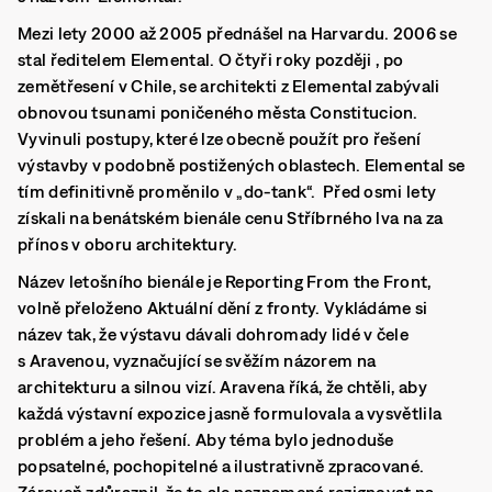
Mezi lety 2000 až 2005 přednášel na Harvardu. 2006 se
stal ředitelem Elemental. O čtyři roky později , po
zemětřesení v Chile, se architekti z Elemental zabývali
obnovou tsunami poničeného města Constitucion.
Vyvinuli postupy, které lze obecně použít pro řešení
výstavby v podobně postižených oblastech. Elemental se
tím definitivně proměnilo v „do-tank“. Před osmi lety
získali na benátském bienále cenu Stříbrného lva na za
přínos v oboru architektury.
Název letošního bienále je Reporting From the Front,
volně přeloženo Aktuální dění z fronty. Vykládáme si
název tak, že výstavu dávali dohromady lidé v čele
s Aravenou, vyznačující se svěžím názorem na
architekturu a silnou vizí.
Aravena říká, že chtěli, aby
každá výstavní expozice jasně formulovala a vysvětlila
problém a jeho řešení. Aby téma bylo jednoduše
popsatelné, pochopitelné a ilustrativně zpracované.