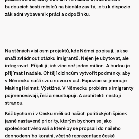
budoucích šesti měsíců na bienále zavítá, je tu k dispozic
základní vybavení k práci a odpočinku.
Na stěnách visí osm projektů, kde Němci popisují, jak se
snaží zvládnout otázku imigrantů. Nejen je ubytovat, ale
integrovat. Přijali ji jich více než jeden milion. A budou je
přijímat i nadále. Chtějí cizincům vytvořit podmínky, aby
v Německu našli svou novou vlast. Expozice se jmenuje
Making Heimat. Výstižné. V Německu problém s imigranty
pojmenovávají, řeší a neustupují. A architekti nestojí
stranou.
Kéž bychom i v Česku měli od našich politických špiček
jasně nastavené priority, kterým bychom se jako
společnost věnovali a které by se propsali do našeho
dennodenního konání, včetně reprezentace české