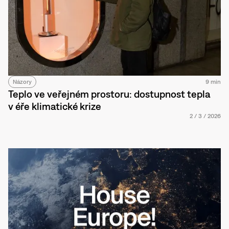
Názory
9 min
Teplo ve veřejném prostoru: dostupnost tepla
v éře klimatické krize
2
/
3
/
2026