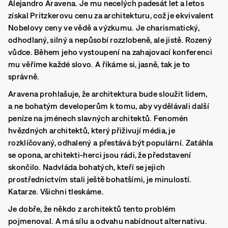
Alejandro Aravena. Je mu necelých padesát let a letos
získal Pritzkerovu cenu za architekturu, což je ekvivalent
Nobelovy ceny ve vědě a výzkumu. Je charismatický,
odhodlaný, silný a nepůsobí rozzlobeně, ale jistě. Rozený
vůdce. Během jeho vystoupení na zahajovací konferenci
mu věříme každé slovo. A říkáme si, jasně, tak je to
správně.
Aravena prohlašuje, že architektura bude sloužit lidem,
a ne bohatým developerům k tomu, aby vydělávali další
peníze na jménech slavných architektů. Fenomén
hvězdných architektů, který přiživují média, je
rozklíčovaný, odhalený a přestává být populární. Zatáhla
se opona, architekti-herci jsou rádi, že představení
skončilo. Nadvláda bohatých, kteří se jejich
prostřednictvím stali ještě bohatšími, je minulostí.
Katarze. Všichni tleskáme.
Je dobře, že někdo z architektů tento problém
pojmenoval. A má sílu a odvahu nabídnout alternativu.