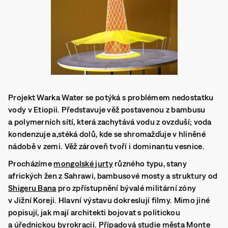
Projekt Warka Water se potýká s problémem nedostatku
vody v Etiopii. Představuje věž postavenou z bambusu
a polymerních sítí, která zachytává vodu z ovzduší; voda
kondenzuje a,stéká dolů, kde se shromažďuje v hliněné
nádobě v zemi. Věž zároveň tvoří i dominantu vesnice.
Procházíme
mongolské jurty
různého typu, stany
afrických žen z Sahrawi, bambusové mosty a struktury od
Shigeru Bana
pro zpřístupnění bývalé militární zóny
v Jižní Koreji. Hlavní výstavu dokreslují filmy. Mimo jiné
popisují, jak mají architekti bojovat s politickou
a úřednickou byrokracií. Případová studie města Monte