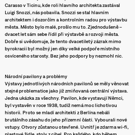
Carasso v Ticinu, kde roli hlavního architekta zastával
Luigi Snozzi, nás pobavila. Snozzi se stal hlavním
architektem i dozorčím a kontrolním radou pro výstavbu
města. Město bylo malé, prošlo mu to. Zjednodušeně –
dvacet let sám sebe řídil při výstavbě a rozvoji města.
Dobře si uvědomuje, že tento dvacetiletý zázrak mimo
byrokracii byl možný jen díky velké podpoře místního
osvíceného starosty. Bez jeho podpory by nezmohl nic.
Národní pavilony a problémy
Výstavy jednotlivých národních pavilonů se měly věnovat
stejné problematice jako již zmiňovaná centrální výstava.
Jedna ukázka za všechny. Pavilon, kde vystavují Němci,
byl vystavěn v roce 1938, tudíž nemá moc lichotivou
historii. Proto se mladí architekti z Berlína nebáli
brutálního zásahu do jeho přízemní části. Vybourali nové
vstupy. Otvory zůstanou otevřené. Uvnitř je zdarma wi-fi,
plastové židle, stoly z cihel. Pro každého, kdo během