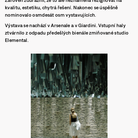
Zároveň zdůraznil, že to ale neznamená rezignovat na
kvalitu, estetiku, chytrá řešení. Nakonec se úspěšně
nominovalo osmdesát osm vystavujících.
Výstava se nachází v Arsenale a v Giardini
. Vstupní haly
ztvárnilo z odpadu předešlých bienále zmiňované studio
Elemental.