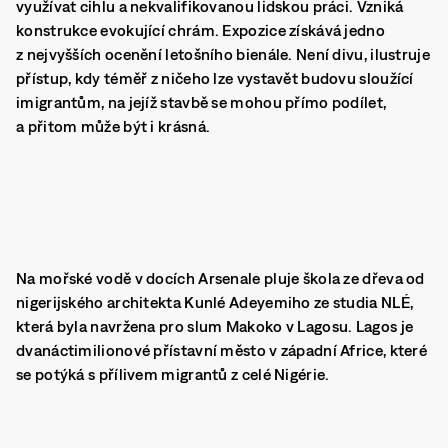
využívat cihlu a nekvalifikovanou lidskou práci. Vzniká
konstrukce evokující chrám. Expozice získává jedno
z nejvyšších ocenění letošního bienále. Není divu, ilustruje
přístup, kdy téměř z ničeho lze vystavět budovu sloužící
imigrantům, na jejíž stavbě se mohou přímo podílet,
a přitom může být i krásná.
Na mořské vodě v docích Arsenale pluje škola ze dřeva od
nigerijského architekta Kunlé Adeyemiho ze studia NLÉ,
která byla navržena pro slum Makoko v Lagosu. Lagos je
dvanáctimilionové přístavní město v západní Africe, které
se potýká s přílivem migrantů z celé Nigérie.