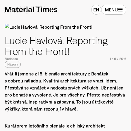
EN
MENU
Lucie Havlová: Reporting
From the Front!
Redakce
1
/
6
/
2016
Názory
Vrátili jsme se z 15. bienále architektury z Benátek
s dobrou náladou. Kvalitní architektura se vrací lidem.
Přestává se vznášet v nedostupných výškách. Už není jen
pro bohaté a vyvolené. Je pro všechny. Přesto nepřestává
být krásná, inspirativní a zábavná. To jsou útržkovité
výkřiky, která nám rezonují v hlavě.
Kurátorem letošního bienále je chilský architekt