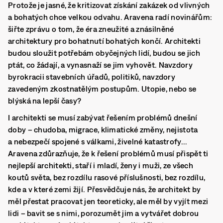
Protože je jasné, že kritizovat získání zakázek od vlivných
a bohatých chce velkou odvahu.
Aravena radí novinářům:
šiřte zprávu o tom, že éra zneužité a znásilněné
architektury pro bohatnutí bohatých končí.
Architekti
budou sloužit potřebám obyčejných lidí, budou se jich
ptát, co žádají, a vynasnaží se jim vyhovět. Navzdory
byrokracii stavebních úřadů, politiků, navzdory
zavedeným zkostnatělým postupům. Utopie, nebo se
blýská na lepší časy?
I architekti se musí zabývat řešením problémů dnešní
doby – chudoba, migrace, klimatické změny, nejistota
a nebezpečí spojené s válkami, živelné katastrofy…
Aravena zdůrazňuje, že k řešení problémů musí přispět ti
nejlepší architekti, staří i mladí, ženy i muži, ze všech
koutů světa, bez rozdílu rasové příslušnosti, bez rozdílu,
kde a v které zemi žijí.
Přesvědčuje nás, že architekt by
měl přestat pracovat jen teoreticky, ale měl by vyjít mezi
lidi – bavit se s nimi, porozumět jim a vytvářet dobrou