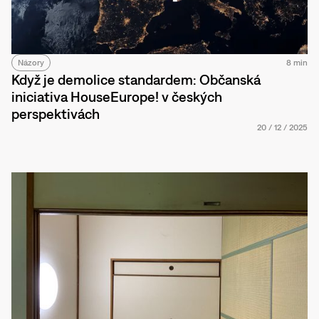
Názory
8 min
Když je demolice standardem: Občanská
iniciativa HouseEurope! v českých
perspektivách
20
/
12
/
2025