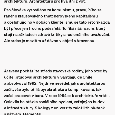
architekturu. Architekturu pro kvalitní život.
Pro člověka vyrostlého za komunismu, pracujícího za
raného klausovského thatcherovského kapitalismu
a dosluhujícího v dobách klientelismu se tato rétorika zdá
být přece jen trochu podezřelá. To říká náš rozum, který
stojí na základech zdravé kritiky a racionálního uvažování.
Ale srdce je mezitím už dávno v objetí s Aravenou.
Aravena
pochází ze středostavovské rodiny, jeho otec byl
učitel, studoval architekturu v Santiagu de Chile
a absolvoval 1992. Nejdříve nevěděl, jak s architekturou
začít, vše bylo příliš byrokratické a komplikované, tak
začal pracovat v baru. V roce 1994 se k architektuře vrátil.
Oslovila ho otázka sociálního bydlení, veřejných budov
a infrastruktury. S kolegy z univerzity založil think-tank
s názvem Elemental.