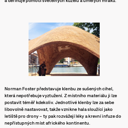
a definuje pomocí světelných kuželů a umělých mraků.
Norman Foster představuje klenbu ze sušených cihel,
která nepotřebuje vyztužení. Z místního materiálu ji lze
postavit téměř kdekoliv. Jednotlivé klenby lze za sebe
libovolně nastavovat, takže vznikne hala sloužící jako
letiště pro drony – ty pak rozvážejí léky a krevní infuze do
nepřístupných míst afrického kontinentu.