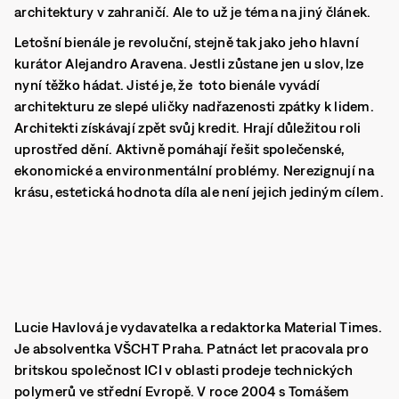
architektury v zahraničí. Ale to už je téma na jiný článek.
Letošní bienále je revoluční, stejně tak jako jeho hlavní
kurátor Alejandro Aravena. Jestli zůstane jen u slov, lze
nyní těžko hádat. Jisté je, že toto bienále vyvádí
architekturu ze slepé uličky nadřazenosti zpátky k lidem.
Architekti získávají zpět svůj kredit. Hrají důležitou roli
uprostřed dění. Aktivně pomáhají řešit společenské,
ekonomické a environmentální problémy. Nerezignují na
krásu, estetická hodnota díla ale není jejich jediným cílem.
Lucie Havlová je vydavatelka a redaktorka Material Times.
Je absolventka VŠCHT Praha. Patnáct let pracovala pro
britskou společnost ICI v oblasti prodeje technických
polymerů ve střední Evropě. V roce 2004 s Tomášem