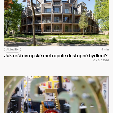
Aktuality
4 min
Jak řeší evropské metropole dostupné bydlení?
6
/
8
/
2026