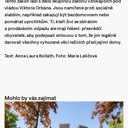
Tento zákon ladí s další skupinou zákonů vznikajících pod
vládou Viktora Orbána. Jsou namířené proti sociálně
slabším, například zakazují být bezdomovcem nebo
pomáhat uprchlíkům. Ti, kteří živí se sbíráním
a prodáváním odpadu ale mají řešení: přesvědčí
obyvatelé, aby podepsali smlouvu o tom, že jim legálně
darovali všechny vyhozené věci ležících před jejími domy.
Text: Anna Laura Kolláth, Foto: Marie Leličová
Mohlo by vás zajímat