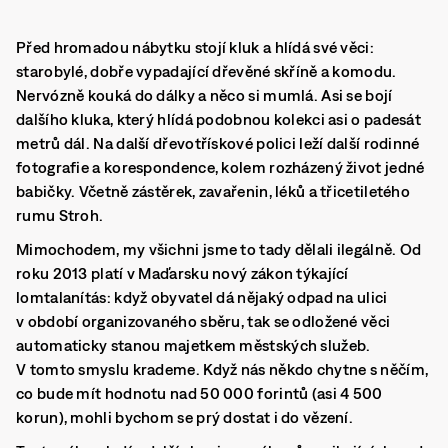
Před hromadou nábytku stojí kluk a hlídá své věci:
starobylé, dobře vypadající dřevěné skříně a komodu.
Nervózně kouká do dálky a něco si mumlá. Asi se bojí
dalšího kluka, který hlídá podobnou kolekci asi o padesát
metrů dál. Na další dřevotřískové polici leží další rodinné
fotografie a korespondence, kolem rozházený život jedné
babičky. Včetně zástěrek, zavařenin, léků a třicetiletého
rumu Stroh.
Mimochodem, my všichni jsme to tady dělali ilegálně. Od
roku 2013 platí v Maďarsku nový zákon týkající
lomtalanítás: když obyvatel dá nějaký odpad na ulici
v období organizovaného sběru, tak se odložené věci
automaticky stanou majetkem městských služeb.
V tomto smyslu krademe. Když nás někdo chytne s něčím,
co bude mít hodnotu nad 50 000 forintů (asi 4 500
korun), mohli bychom se prý dostat i do vězení.