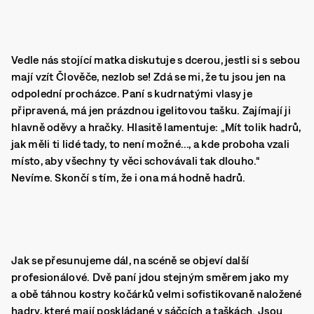
Vedle nás stojící matka diskutuje s dcerou, jestli si s sebou
mají vzít Člověče, nezlob se! Zdá se mi, že tu jsou jen na
odpolední procházce. Paní s kudrnatými vlasy je
připravená, má jen prázdnou igelitovou tašku. Zajímají ji
hlavně oděvy a hračky. Hlasitě lamentuje: „Mít tolik hadrů,
jak měli ti lidé tady, to není možné…, a kde proboha vzali
místo, aby všechny ty věci schovávali tak dlouho.“
Nevíme. Skončí s tím, že i ona má hodně hadrů.
Jak se přesunujeme dál, na scéně se objeví další
profesionálové. Dvě paní jdou stejným směrem jako my
a obě táhnou kostry kočárků velmi sofistikovaně naložené
hadry, které mají poskládané v sáčcích a taškách. Jsou