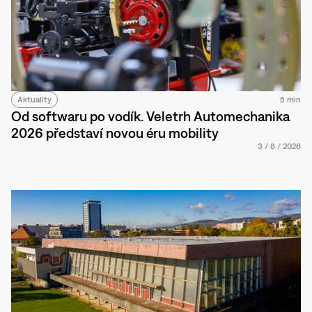
Aktuality
5 min
Od softwaru po vodík. Veletrh Automechanika
2026 představí novou éru mobility
3
/
8
/
2026