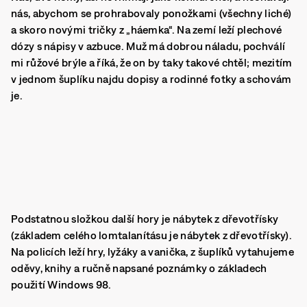
nás, abychom se prohrabovaly ponožkami (všechny liché)
a skoro novými tričky z „háemka“. Na zemí leží plechové
dózy s nápisy v azbuce. Muž má dobrou náladu, pochválí
mi růžové brýle a říká, že on by taky takové chtěl; mezitím
v jednom šuplíku najdu dopisy a rodinné fotky a schovám
je.
Podstatnou složkou další hory je nábytek z dřevotřísky
(základem celého lomtalanításu je nábytek z dřevotřísky).
Na policích leží hry, lyžáky a vanička, z šuplíků vytahujeme
oděvy, knihy a ručně napsané poznámky o základech
použití Windows 98.