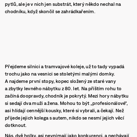
pytlů, ale je v nich jen substrát, který někdo nechal na
chodníku, když skončil se zahrádkařením.
Přejdeme silnici a tramvajové koleje, už to tady vypadá
trochu jako na vesnici se stoletými malými domky.
A najdeme první stopy, kopec složený ze staré vany
a zbytky levného nábytku z 80. let. Na příštím rohu to
začíná doopravdy, chodník je pokrytý. Mezi hory nábytku
si sedají dva muži a žena. Mohou to být „profesionálové“,
asi hlídají cennější kousky, které si vybrali, a čekají. Než
přijede jejich kolega s autem, nikdo se nesmí jejich věcí
dotknout.
Nás, dvě holky, asi nevnímají jako konkurenci, a nechávají