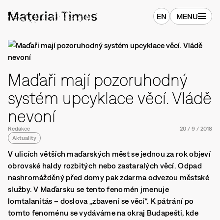
EN
MENU
Maďaři mají pozoruhodný
systém upcyklace věcí. Vládě
nevoní
Redakce
20
/
9
/
2018
Aktuality
V ulicích větších maďarských měst se jednou za rok objeví
obrovské haldy rozbitých nebo zastaralých věcí. Odpad
nashromážděný před domy pak zdarma odvezou městské
služby. V Maďarsku se tento fenomén jmenuje
lomtalanítás – doslova „zbavení se věcí“. K pátrání po
tomto fenoménu se vydáváme na okraj Budapešti, kde