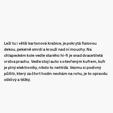
Leží tu i větší kartonová krabice, je pokrytá fialovou
dekou, pekelně smrdí a krouží nad ní mouchy. Na
chlapeckém kole vedle starého hi-fi je snad dvacetiletá
vrstva prachu. Vedle stojí auto s otevřeným kufrem, kufr
je plný elektroniky, nikdo to nehlídá. Vezmu si podivný
půllitr, který za čtvrt hodin nechám na rohu, je to opravdu
ošklivý a těžký.