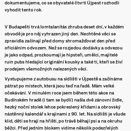
dokumentujeme, co se obyvatelé čtvrti Újpest rozhodli
vyhodit tento rok.
V Budapešti trvá lomtalanítás zhruba deset dní, v každém
obvodě je pro něj vyhrazen jiný den. Nechtěné věci se
zpravidla začínají před domy shromažďovat den před
oficiálním odvozem. Než se rozjedou dodávky a odvezou
je jako odpad, prozkoumají je hipsteři, umělci, majitelé
ruin pubs hledající originální kousky a také ti, kteří se živí
prodejem všemožných nalezených věcí.
Vystupujeme z autobusu na sídlišti v Újpestě a začínáme
pátrat po místech, která jsou teď na řadě. Mám velké
očekávání. V minulém roce jsem během této akce na
Budínském hradě (i tam se bydlí) našla dvě zánovní židle,
hezký noční stolek lehce pokreslený křídami a obrovský
nástěnný kalendář s krajinami z 90. let. Na sídlišti je všude
klid, děti se hrají na hřišti, po trávě běhají psi a na okruhu
běžci. Před jedním blokem vidíme několik podezřelých