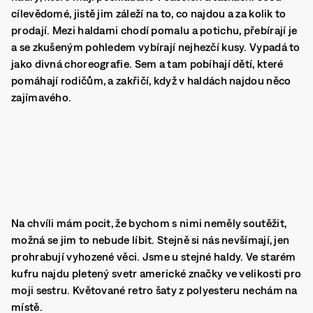
cílevědomé, jistě jim záleží na to, co najdou a za kolik to
prodají. Mezi haldami chodí pomalu a potichu, přebírají je
a se zkušeným pohledem vybírají nejhezčí kusy. Vypadá to
jako divná choreografie. Sem a tam pobíhají dětí, které
pomáhají rodičům, a zakřičí, když v haldách najdou něco
zajímavého.
Na chvíli mám pocit, že bychom s nimi neměly soutěžit,
možná se jim to nebude líbit. Stejně si nás nevšímají, jen
prohrabují vyhozené věci. Jsme u stejné haldy. Ve starém
kufru najdu pletený svetr americké značky ve velikosti pro
moji sestru. Květované retro šaty z polyesteru nechám na
místě.