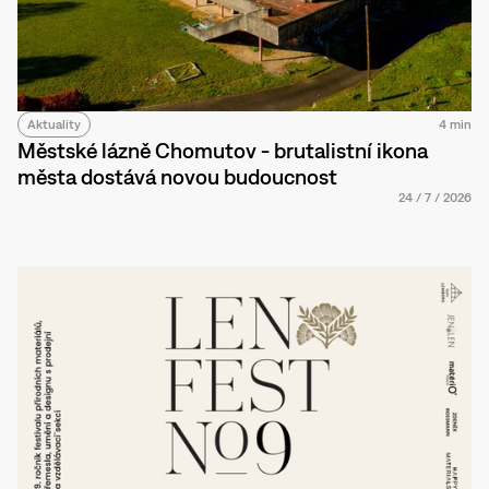
Aktuality
4 min
Městské lázně Chomutov - brutalistní ikona
města dostává novou budoucnost
24
/
7
/
2026