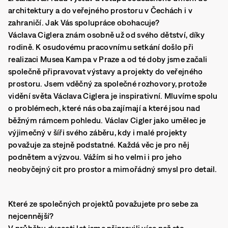
architektury a do veřejného prostoru v Čechách i v
zahraničí. Jak Vás spolupráce obohacuje?
Václava Ciglera znám osobně už od svého dětství, díky
rodině. K osudovému pracovnímu setkání došlo při
realizaci Musea Kampa v Praze a od té doby jsme začali
společně připravovat výstavy a projekty do veřejného
prostoru. Jsem vděčný za společné rozhovory, protože
vidění světa Václava Ciglera je inspirativní. Mluvíme spolu
o problémech, které nás oba zajímají a které jsou nad
běžným rámcem pohledu. Václav Cigler jako umělec je
výjimečný v šíři svého záběru, kdy i malé projekty
považuje za stejně podstatné. Každá věc je pro něj
podnětem a výzvou. Vážím si ho velmi i pro jeho
neobyčejný cit pro prostor a mimořádný smysl pro detail.
Které ze společných projektů považujete pro sebe za
nejcennější?