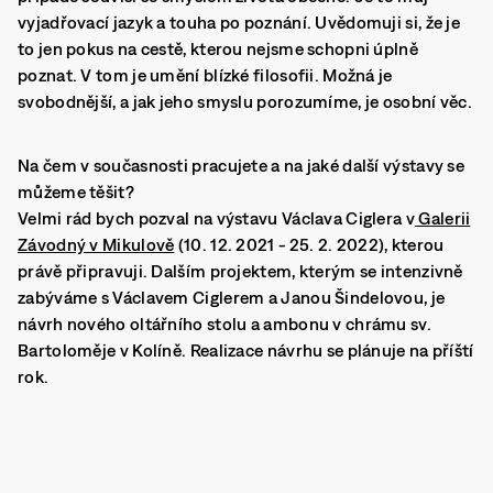
vyjadřovací jazyk a touha po poznání. Uvědomuji si, že je
to jen pokus na cestě, kterou nejsme schopni úplně
poznat. V tom je umění blízké filosofii. Možná je
svobodnější, a jak jeho smyslu porozumíme, je osobní věc.
Na čem v současnosti pracujete a na jaké další výstavy se
můžeme těšit?
Velmi rád bych pozval na výstavu Václava Ciglera v
Galerii
Závodný v Mikulově
(10. 12. 2021 - 25. 2. 2022), kterou
právě připravuji. Dalším projektem, kterým se intenzivně
zabýváme s Václavem Ciglerem a Janou Šindelovou, je
návrh nového oltářního stolu a ambonu v chrámu sv.
Bartoloměje v Kolíně. Realizace návrhu se plánuje na příští
rok.