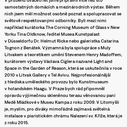
V průběhu dvaceti let jsme připravili více než sto
samostatných domácích a mezinárodních výstav. Během
nich jsem měl možnost osobně poznat a spolupracovat se
světově respektovanými odborníky. Byli mezi nimi
například kurátorka The Corning Museum of Glass v New
Yorku Tina Oldknow, ředitel Musea Kunstpalast
v Düsseldorfu Dr. Helmut Ricke nebo galeristka Catarina
Tognon z Benátek. Významná byla spolupráce s Muly
Litvakem a teoretikem umění Stevenem Henry Madoffem,
kurátorem výstavy Václava Ciglera nazvané Light and
Space in the Garden of Reason, která se uskutečnila v roce
2010 v Litvak Gallery v Tel Avivu. Nejprofesionálnější
z hlediska uměleckého provozu bylo Kunstmuseum
v holandském Haagu. V Praze bych rád připomněl
opravdu výjimečnou skleněnou terasu věnovanou paní
Medě Mládkové v Museu Kampa z roku 2009. V Litomyšli
je, myslím, pro diváky mimořádně zajímavá světelná
instalace v piaristickém chrámu Nalezení sv. Kříže, která je
z roku 2015.