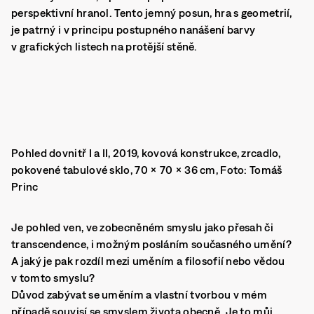
perspektivní hranol. Tento jemný posun, hra s geometrií,
je patrný i v principu postupného nanášení barvy
v grafických listech na protější stěně.
Pohled dovnitř I a II, 2019, kovová konstrukce, zrcadlo,
pokovené tabulové sklo, 70 × 70 × 36 cm, Foto: Tomáš
Princ
Je pohled ven, ve zobecněném smyslu jako přesah či
transcendence, i možným posláním současného umění?
A jaký je pak rozdíl mezi uměním a filosofií nebo vědou
v tomto smyslu?
Důvod zabývat se uměním a vlastní tvorbou v mém
případě souvisí se smyslem života obecně. Je to můj