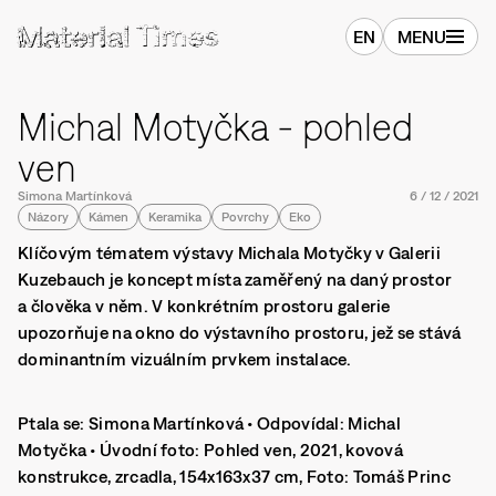
EN
MENU
Michal Motyčka - pohled
ven
Simona Martínková
6
/
12
/
2021
Názory
Kámen
Keramika
Povrchy
Eko
Klíčovým tématem výstavy Michala Motyčky v Galerii
Kuzebauch je koncept místa zaměřený na daný prostor
a člověka v něm. V konkrétním prostoru galerie
upozorňuje na okno do výstavního prostoru, jež se stává
dominantním vizuálním prvkem instalace.
Ptala se: Simona Martínková • Odpovídal: Michal
Motyčka • Úvodní foto: Pohled ven, 2021, kovová
konstrukce, zrcadla, 154x163x37 cm, Foto: Tomáš Princ