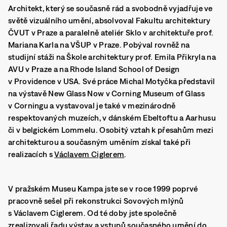
Architekt, který se současně rád a svobodně vyjadřuje ve
světě vizuálního umění, absolvoval Fakultu architektury
ČVUT v Praze a paralelně ateliér Sklo v architektuře prof.
Mariana Karla na VŠUP v Praze. Pobýval rovněž na
studijní stáži na Škole architektury prof. Emila Přikryla na
AVU v Praze a na Rhode Island School of Design
v Providence v USA. Své práce Michal Motyčka představil
na výstavě New Glass Now v Corning Museum of Glass
v Corningu a vystavoval je také v mezinárodně
respektovaných muzeích, v dánském Ebeltoftu a Aarhusu
či v belgickém Lommelu. Osobitý vztah k přesahům mezi
architekturou a současným uměním získal také při
realizacích s
Václavem Ciglerem
.
V pražském Museu Kampa jste se v roce 1999 poprvé
pracovně sešel při rekonstrukci Sovových mlýnů
s Václavem Ciglerem. Od té doby jste společně
zrealizovali řadu výstav a vstupů současného umění do