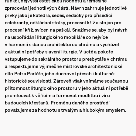
funkci, nejvyšší estetickou hodnotu a řemeslné
zpracování jednotlivých částí. Návrh zahrnuje jednotlivé
prvky jako je katedra, sedes, sedačky pro přísedící
celebranty, odkládací stolky, procesní kříž a stojan pro
procesní kříž, svícen na paškál. Snažíme se, aby byl návrh
na uspořádání liturgického mobiliáře co nejvíce
v harmonii s danou architekturou chrámu a vycházel
z aktuální potřeby slavení liturgie. V úctě a pokoře
vstupujeme do sakrálního prostoru presbytáře v chrámu
a respektujeme výjimečné mistrovské architektonické
dílo Petra Parléře, jeho duchovní přesah i kulturně-
historické souvislosti. Zároveň však vnímáme současnou
přítomnost liturgického prostoru v jeho aktuální potřebě
promlouvat k věřícím a formovat modlitbu i víru
budoucích křesťanů. Proměnu daného prostředí
považujeme za hodnotu s trvalým a hlubokým smyslem.