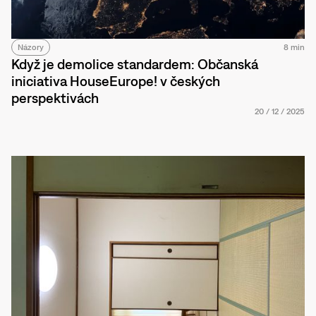
Názory
8 min
Když je demolice standardem: Občanská
iniciativa HouseEurope! v českých
perspektivách
20
/
12
/
2025