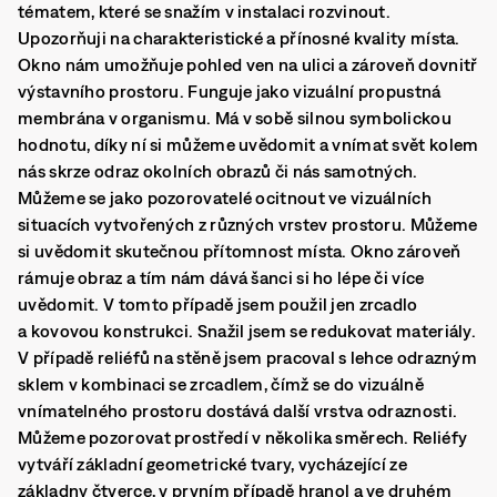
tématem, které se snažím v instalaci rozvinout.
Upozorňuji na charakteristické a přínosné kvality místa.
Okno nám umožňuje pohled ven na ulici a zároveň dovnitř
výstavního prostoru. Funguje jako vizuální propustná
membrána v organismu. Má v sobě silnou symbolickou
hodnotu, díky ní si můžeme uvědomit a vnímat svět kolem
nás skrze odraz okolních obrazů či nás samotných.
Můžeme se jako pozorovatelé ocitnout ve vizuálních
situacích vytvořených z různých vrstev prostoru. Můžeme
si uvědomit skutečnou přítomnost místa. Okno zároveň
rámuje obraz a tím nám dává šanci si ho lépe či více
uvědomit. V tomto případě jsem použil jen zrcadlo
a kovovou konstrukci. Snažil jsem se redukovat materiály.
V případě reliéfů na stěně jsem pracoval s lehce odrazným
sklem v kombinaci se zrcadlem, čímž se do vizuálně
vnímatelného prostoru dostává další vrstva odraznosti.
Můžeme pozorovat prostředí v několika směrech. Reliéfy
vytváří základní geometrické tvary, vycházející ze
základny čtverce, v prvním případě hranol a ve druhém