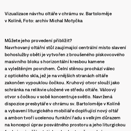
Vizualizace návrhu oltáře v chrámu sv. Bartoloměje
v Kolíně, Foto: archiv Michal Motyčka
Můžete jeho provedení přiblížit?
Navrhovaný oltářní stůl zaujímající centrální místo slavení
bohoslužby oběti je vytvořen z broušeného pískovcového
masivního bloku s horizontální kresbou kamene
a vyleštěným povrchem. Čelní stěnou prochází válec
z optického skla, jež je na vnějších stranách oltáře
zakončen vypouklou čočkou. Kruhový otvor slouží jako
schránka na relikvie uložené ve středu oltáře. Válcový
otvor s čočkou v sobě koncentruje světlo. Navržená
dispozice presbytáře v chrámu sv. Bartoloměje v Kolíně
a vybavení liturgického mobiliáře doplňující nový oltář
a ambon tvoří ucelenou funkční řadu s velkým důrazem
na koncepci úprav posvátného prostoru a jeho liturgickou