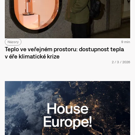
Názory
9 min
Teplo ve veřejném prostoru: dostupnost tepla
v éře klimatické krize
2
/
3
/
2026