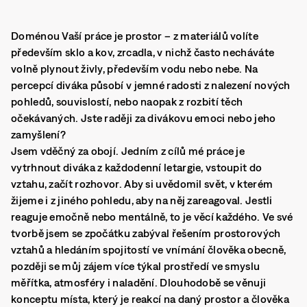
Doménou Vaší práce je prostor – z materiálů volíte
především sklo a kov, zrcadla, v nichž často necháváte
volně plynout živly, především vodu nebo nebe. Na
percepcí diváka působí v jemné radosti z nalezení nových
pohledů, souvislostí, nebo naopak z rozbití těch
očekávaných. Jste raději za divákovu emoci nebo jeho
zamyšlení?
Jsem vděčný za obojí. Jedním z cílů mé práce je
vytrhnout diváka z každodenní letargie, vstoupit do
vztahu, začít rozhovor. Aby si uvědomil svět, v kterém
žijeme i z jiného pohledu, aby na něj zareagoval. Jestli
reaguje emočně nebo mentálně, to je věcí každého. Ve své
tvorbě jsem se zpočátku zabýval řešením prostorových
vztahů a hledáním spojitostí ve vnímání člověka obecně,
později se můj zájem více týkal prostředí ve smyslu
měřítka, atmosféry i naladění. Dlouhodobě se věnuji
konceptu místa, který je reakcí na daný prostor a člověka