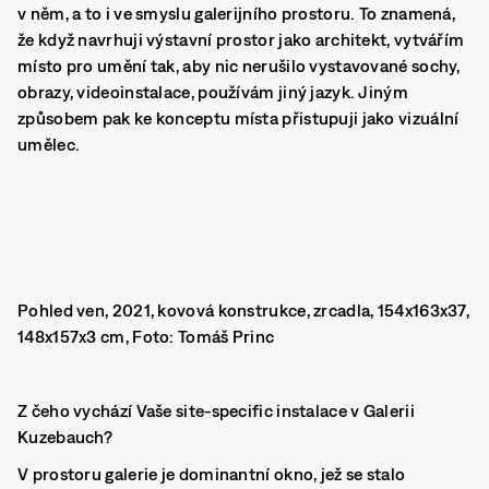
v něm, a to i ve smyslu galerijního prostoru. To znamená,
že když navrhuji výstavní prostor jako architekt, vytvářím
místo pro umění tak, aby nic nerušilo vystavované sochy,
obrazy, videoinstalace, používám jiný jazyk. Jiným
způsobem pak ke konceptu místa přistupuji jako vizuální
umělec.
Pohled ven, 2021, kovová konstrukce, zrcadla, 154x163x37,
148x157x3 cm, Foto: Tomáš Princ
Z čeho vychází Vaše site-specific instalace v Galerii
Kuzebauch?
V prostoru galerie je dominantní okno, jež se stalo