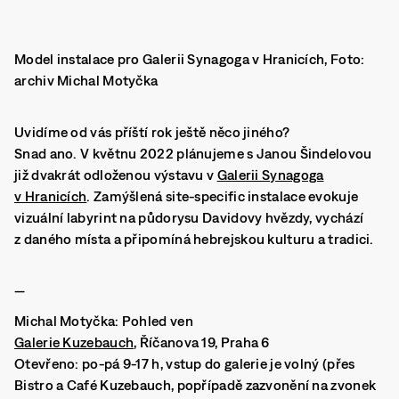
Model instalace pro Galerii Synagoga v Hranicích, Foto:
archiv Michal Motyčka
Uvidíme od vás příští rok ještě něco jiného?
Snad ano. V květnu 2022 plánujeme s Janou Šindelovou
již dvakrát odloženou výstavu v
Galerii Synagoga
v Hranicích
. Zamýšlená site-specific instalace evokuje
vizuální labyrint na půdorysu Davidovy hvězdy, vychází
z daného místa a připomíná hebrejskou kulturu a tradici.
—
Michal Motyčka: Pohled ven
Galerie Kuzebauch
, Říčanova 19, Praha 6
Otevřeno: po-pá 9-17 h, vstup do galerie je volný (přes
Bistro a Café Kuzebauch, popřípadě zazvonění na zvonek