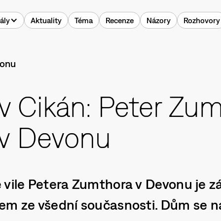
ály
Aktuality
Téma
Recenze
Názory
Rozhovory
v Cikán: Peter Zu
v Devonu
 vile Petera Zumthora v Devonu je z
em ze všední současnosti. Dům se n