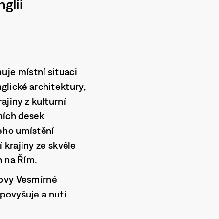
glii
je místní situaci
nglické architektury,
rajiny z kulturní
ních desek
eho umístění
 krajiny ze skvěle
h na Řím.
kovy Vesmírné
povyšuje a nutí