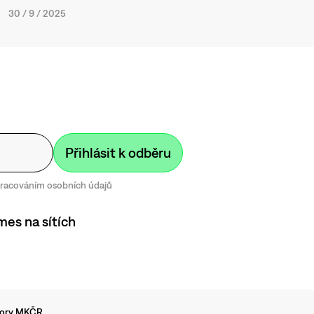
30
/
9
/
2025
zpracováním osobních údajů
mes na sítích
dpory MKČR.