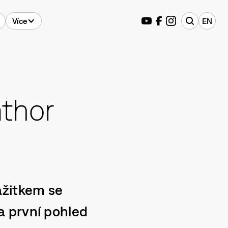
Více
EN
mthor
ážitkem se
a první pohled