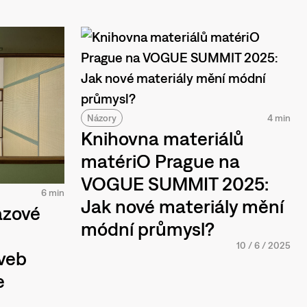
Názory
4 min
Knihovna materiálů
matériO Prague na
VOGUE SUMMIT 2025:
6 min
Jak nové materiály mění
ázové
módní průmysl?
10
/
6
/
2025
aveb
e