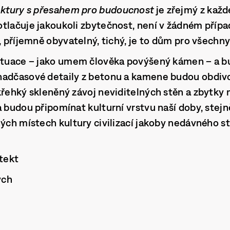
ektury s přesahem pro budoucnost
je zřejmý z každ
tlačuje jakoukoli zbytečnost, není v žádném přípa
, příjemně obyvatelný, tichý, je to dům pro všechny
ituace – jako umem člověka povýšený kámen – a bude
nadčasové detaily z betonu a kamene budou obdivo
křehký skleněný závoj neviditelných stěn a zbytky
 budou připomínat kulturní vrstvu naší doby, stejně
ných místech kultury civilizací jakoby nedávného s
itekt
ych