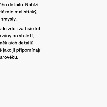
ého detailu. Nabízí
dě minimalistický,
 smysly.
 zde i za tisíc let.
vány po staletí,
 měkkých detailů
 jako ji připomínají
tarověku.