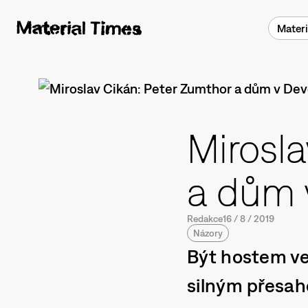
Materi
Mirosla
a dům 
Redakce
16
/
8
/
2019
Názory
Být hostem ve
silným přesah