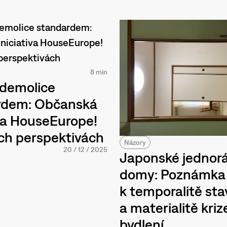
8 min
 demolice
rdem: Občanská
iva HouseEurope!
ch perspektivách
Názory
20
/
12
/
2025
Japonské jednor
domy: Poznámka
k temporalitě st
a materialitě kriz
bydlení