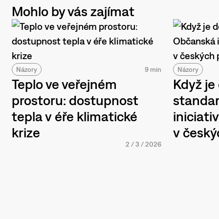
Mohlo by vás zajímat
Názory
9 min
Názory
Teplo ve veřejném
Když je
prostoru: dostupnost
standa
tepla v éře klimatické
iniciat
krize
v český
2
/
3
/
2026