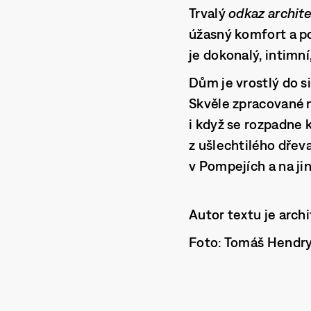
Trvalý
odkaz archit
úžasný komfort a po
je dokonalý, intimní
Dům je vrostlý do s
Skvěle zpracované 
i když se rozpadne 
z ušlechtilého dřeva
v Pompejích a na ji
Autor textu je arch
Foto: Tomáš Hendr