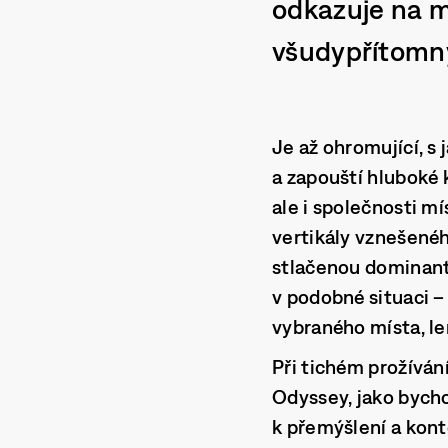
odkazuje na me
všudypřítomn
Je až ohromující, 
a zapouští hluboké k
ale i společnosti mí
vertikály vznešené
stlačenou dominant
v podobné situaci –
vybraného místa, le
Při tichém prožíván
Odyssey, jako bycho
k přemýšlení a kon