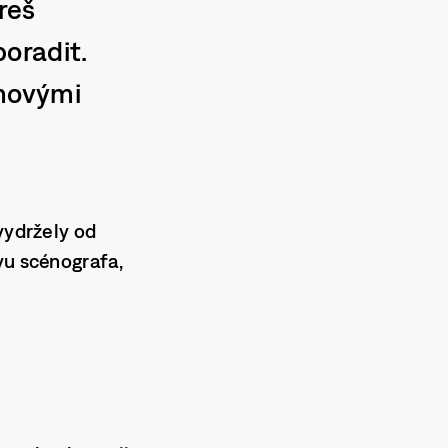
reš
oradit.
 novými
vydržely od
vu scénografa,