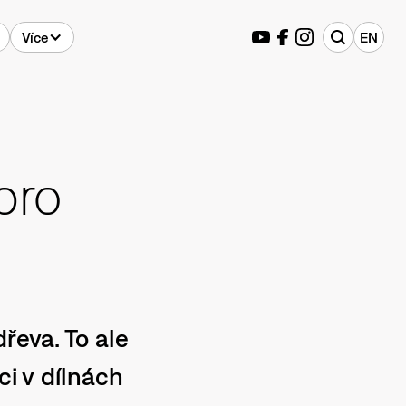
Více
EN
pro
řeva. To ale
ci v dílnách