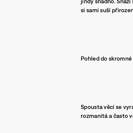
jindy snadno. Snaží
si sami suší přiroz
Pohled do skromné k
Spousta věcí se vyrá
rozmanitá a často v