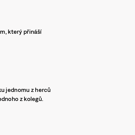
m, který přináší
utku jednomu z herců
jednoho z kolegů.