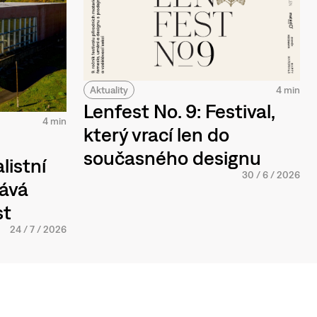
Aktuality
4 min
Lenfest No. 9: Festival,
4 min
který vrací len do
současného designu
listní
30
/
6
/
2026
tává
st
24
/
7
/
2026