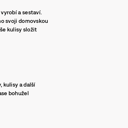
vyrobí a sestaví.
imo svoji domovskou
e kulisy složit
 kulisy a další
čase bohužel