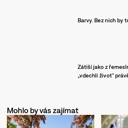
Barvy. Bez nich by t
Zátiší jako z řemes
„vdechli život“ práv
Mohlo by vás zajímat