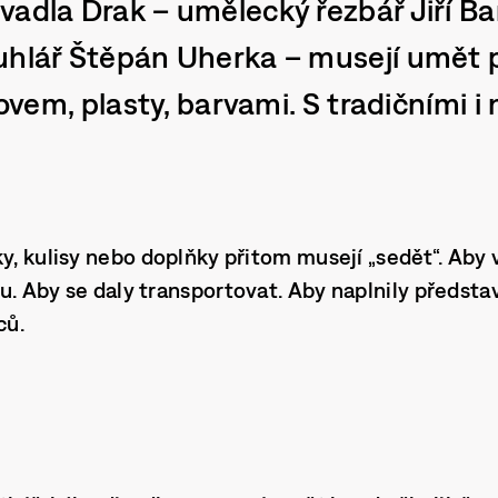
vadla Drak – umělecký řezbář Jiří Ba
uhlář Štěpán Uherka – musejí umět p
 kovem, plasty, barvami. S tradičními i
ky, kulisy nebo doplňky přitom musejí „sedět“. Aby 
u. Aby se daly transportovat. Aby naplnily předsta
ců.