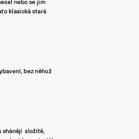
esel nebo se jim
to klasická stará
vybavení, bez něhož
shánějí složitě,