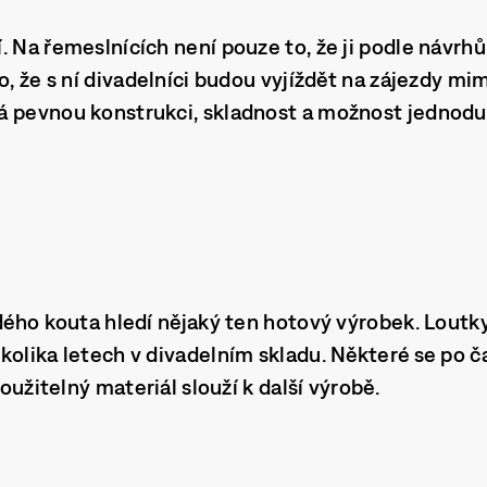
 Na řemeslnících není pouze to, že ji podle návrhů 
to, že s ní divadelníci budou vyjíždět na zájezdy m
 pevnou konstrukci, skladnost a možnost jednoduš
dého kouta hledí nějaký ten hotový výrobek. Loutky,
kolika letech v divadelním skladu. Některé se po 
 použitelný materiál slouží k další výrobě.