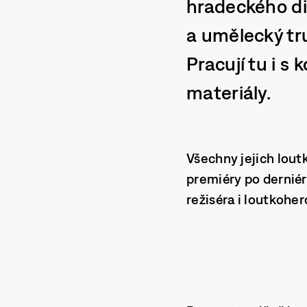
hradeckého di
a umělecký tr
Pracují tu i s
materiály.
Všechny jejich lout
premiéry po derniér
režiséra i loutkoher