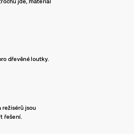
trochu jde, materiál
pro dřevěné loutky.
 režisérů jsou
t řešení.