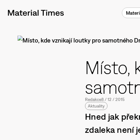
Materi
Místo, 
samotn
Redakce
8
/
12
/
2015
Aktuality
Hned jak překr
zdaleka není j