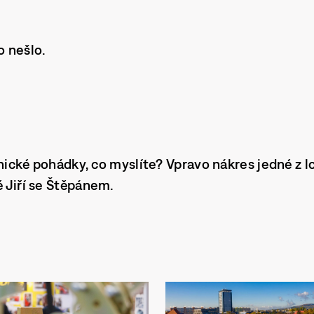
o nešlo.
lnické pohádky, co myslíte? Vpravo nákres jedné z 
ě Jiří se Štěpánem.