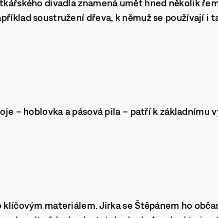
outkářského divadla znamená umět hned několik řem
říklad soustružení dřeva, k němuž se používají i ta
roje – hoblovka a pásová pila – patří k základnímu 
o klíčovým materiálem. Jirka se Štěpánem ho občas 