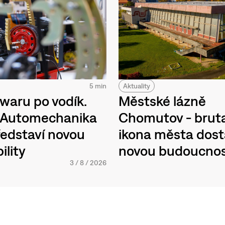
Aktuality
5 min
Městské lázně
waru po vodík.
Chomutov - bruta
h Automechanika
ikona města dos
edstaví novou
novou budoucno
ility
3
/
8
/
2026