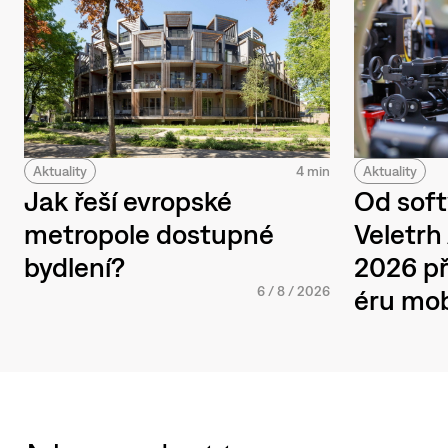
Aktuality
4 min
Aktuality
Jak řeší evropské
Od soft
metropole dostupné
Veletr
bydlení?
2026 př
6
/
8
/
2026
éru mob