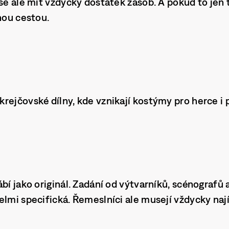
 se ale mít vždycky dostatek zásob. A pokud to jen 
enou cestou.
rejčovské dílny, kde vznikají kostýmy pro herce i 
bí jako originál. Zadání od výtvarníků, scénografů a
elmi specifická. Řemeslníci ale musejí vždycky nají