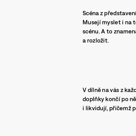
Scéna z představení.
Musejí myslet i na 
scénu. A to znamená
a rozložit.
V dílně na vás z kaž
doplňky končí po ně
i likvidují, přičemž