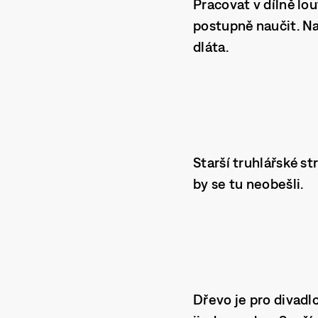
Pracovat v dílně l
postupně naučit. Nap
dláta.
Starší truhlářské st
by se tu neobešli.
Dřevo je pro divadl