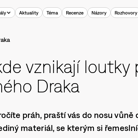
ály
Aktuality
Téma
Recenze
Názory
Rozhovory
kde vznikají loutky 
ého Draka
očíte práh, praští vás do nosu vůně d
ediný materiál, se kterým si řemeslní