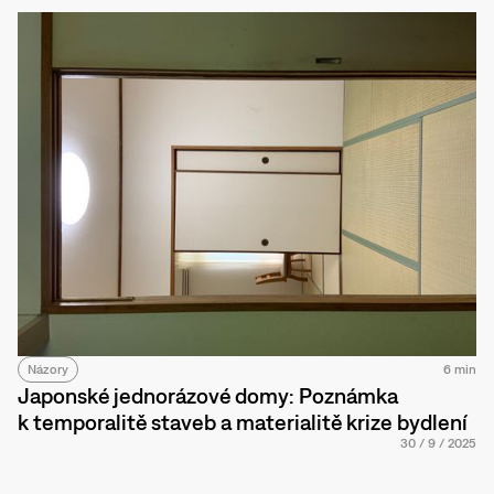
Názory
6 min
Japonské jednorázové domy: Poznámka
k temporalitě staveb a materialitě krize bydlení
30
/
9
/
2025