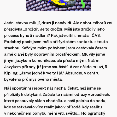
Jedni stavbu milují, druzí ji nenávidí. Ale z obou táborů zní
přezdívka „droždí“. Je to droždí.
Měli jste droždí v jeho
procesu kynutí na dlani? Pak jste cítili, hmatali ČAS.
Podobný pocit jsem měla při fyzickém kontaktu s touto
stavbou. Každým mým pohybem jsem cestovala časem
a mé dlaně byly dopravním prostředkem. Mluvily jsme
jiným jazykem komunikace, ale přesto mým. Naším.
Jazykem přírody, jíž jsme součástí. A zas někdo mluví, R.
Kipling: „Jsme jedné krve ty i já.“ Absurdní, v centru
bývalého průmyslového města.
Náš spontánní respekt nás nechal čekat, než jsme se
přiblížily k dotýkání. Začalo to našimi odrazy v zrcadlech,
které posouvaly sklon chodníku a naši polohu do bodu,
kde se setkávalo více realit jako v přírodě, kdy realitu
v nekonečném pohybu mění vítr, světlo… Holografický