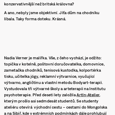
konzervativnější než britská královna?
A ano, nebyly jsme objektivní. Jíťa dům na chodníku
líbala.
Taky forma doteku
. Krásná.
Nadia Verner je malířka. Vše, z čeho vychází, je odžito:
topička v kotelně, poštovní doručovatelka, domovnice,
zametačka chodníků, tenisová kustodka, kolportérka
tisku, učitelka jógy, reklamní výtvarnice, vyučující
výtvarno, angličtinu a vlastní metodu Bodyart-terapii.
Vystudovala tři výtvarné školy a arteterapii na Institutu
psychoterapie. Před deseti lety založila
ArtIn-Atelier
,
kterým prošlo asi sedmdesát studentů. Se studenty
ateliéru otevírá východní cestu – cestami do Mongolska
a na Sibiř, kde v extrémních podmínkách dále prohlubují