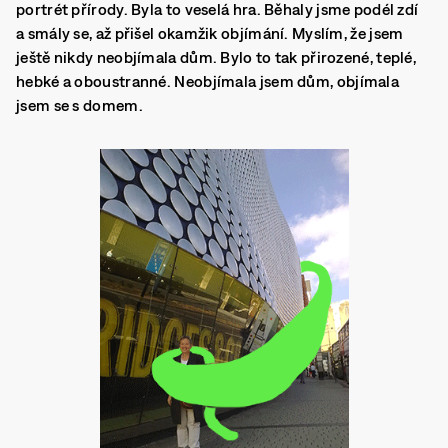
portrét přírody. Byla to veselá hra. Běhaly jsme podél zdí
a smály se, až přišel okamžik objímání. Myslím, že jsem
ještě nikdy neobjímala dům. Bylo to tak přirozené, teplé,
hebké a oboustranné.
Neobjímala jsem dům, objímala
jsem se s domem.