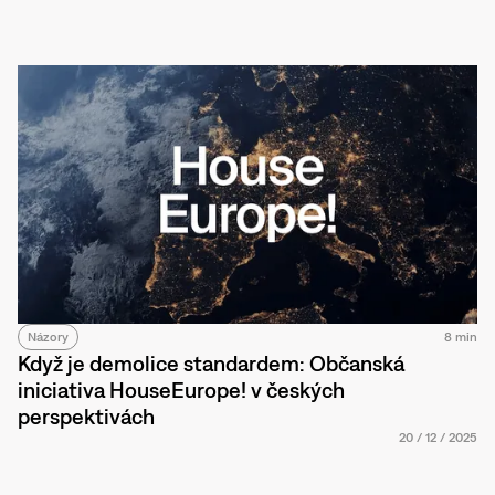
Názory
8 min
Když je demolice standardem: Občanská
iniciativa HouseEurope! v českých
perspektivách
20
/
12
/
2025