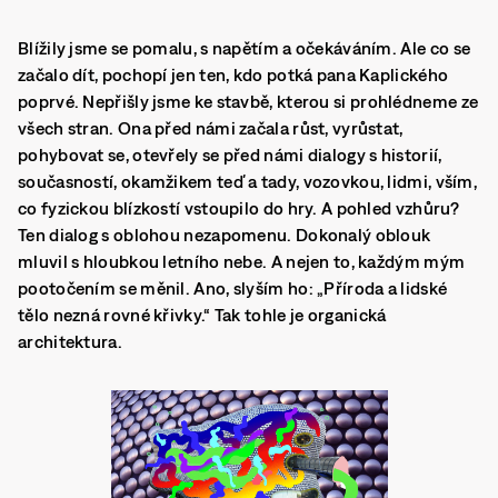
Blížily jsme se pomalu, s napětím a očekáváním.
Ale co se
začalo dít, pochopí jen ten, kdo potká pana Kaplického
poprvé.
Nepřišly jsme ke stavbě, kterou si prohlédneme ze
všech stran. Ona před námi začala růst, vyrůstat,
pohybovat se, otevřely se před námi dialogy s historií,
současností, okamžikem teď a tady, vozovkou, lidmi, vším,
co fyzickou blízkostí vstoupilo do hry. A pohled vzhůru?
Ten dialog s oblohou nezapomenu. Dokonalý oblouk
mluvil s hloubkou letního nebe. A nejen to, každým mým
pootočením se měnil. Ano, slyším ho: „
Příroda a lidské
tělo nezná rovné křivky.“
Tak tohle je organická
architektura.