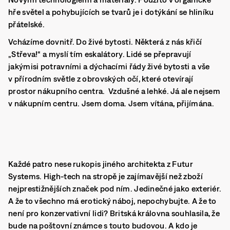
hře světel a pohybujících se tvarů je i dotýkání se hliníku
přátelské.
Vcházíme dovnitř. Do živé bytosti.
Některá z nás křičí
„Střeva!“ a myslí tím eskalátory. Lidé se přepravují
jakýmisi potravními a dýchacími řády živé bytosti a vše
v přírodním světle z obrovských očí, které otevírají
prostor nákupního centra. Vzdušné a lehké. Já ale nejsem
v nákupním centru. Jsem doma. Jsem vítána, přijímána.
Každé patro nese rukopis jiného architekta z Futur
Systems. High-tech na stropě je zajímavější než zboží
nejprestižnějších značek pod ním. Jedinečné jako exteriér.
A že to všechno má erotický náboj, nepochybujte. A že to
není pro konzervativní lidi?
Britská královna souhlasila, že
bude na poštovní známce s touto budovou
. A kdo je