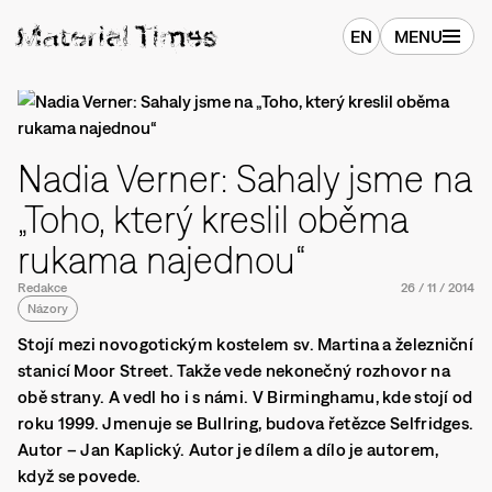
EN
MENU
Nadia Verner: Sahaly jsme na
„Toho, který kreslil oběma
rukama najednou“
Redakce
26
/
11
/
2014
Názory
Stojí mezi novogotickým kostelem sv. Martina a železniční
stanicí Moor Street. Takže vede nekonečný rozhovor na
obě strany. A vedl ho i s námi. V Birminghamu, kde stojí od
roku 1999. Jmenuje se Bullring, budova řetězce Selfridges.
Autor – Jan Kaplický. Autor je dílem a dílo je autorem,
když se povede.