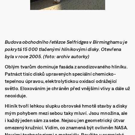
Budova obchodního řetězce Selfridges v Birminghamu je
pokrytá 15 000 tlačenými hlínikovými disky. Otevřena
byla v roce 2005. (foto: archiv autorky)
Oblým tvarům dominuje fasáda z anodizovaného hliníku.
Patnáct tisíc disků upravených speciální chemicko-
tepelnou úpravou, elektrolytickou oxidací odrážející
světlo. Eloxováním je chráněn před vnějšími vlivy a dále už
neoxiduje.
Hliník tvoří lehkou slupku obrovské hmotě stavby a disky
mým pohybem mezi sebou taky mluví. Jsou množina, ale
i každý jeden sám za sebe. Nejsou jen geometrický útvar
omezený kružnicí. Vidím, co znamená být ovlivněn NASA.
Novými technologiemi a materiály. Použito v organické