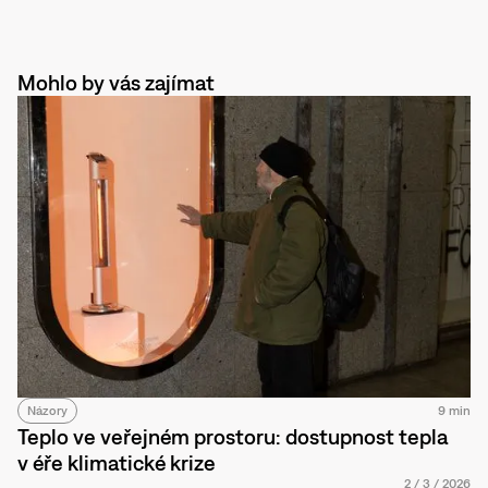
Mohlo by vás zajímat
Názory
9 min
Teplo ve veřejném prostoru: dostupnost tepla
v éře klimatické krize
2
/
3
/
2026