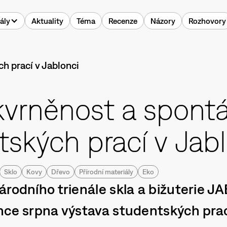
ály
Aktuality
Téma
Recenze
Názory
Rozhovory
vrněnost a spont
ských prací v Jab
Sklo
Kovy
Dřevo
Přírodní materiály
Eko
árodního trienále skla a bižuterie 
nce srpna výstava studentských prac