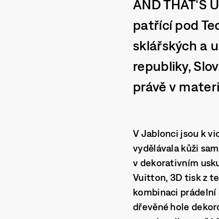
AND THAT‘S US
patřící pod Te
sklářských a u
republiky, Slo
právě v materi
V Jablonci jsou k vi
vydělávala kůži sam
v dekorativním uskup
Vuitton, 3D tisk z t
kombinaci prádelní 
dřevěné hole dekoro