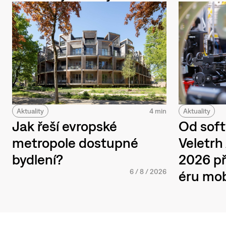
Aktuality
4 min
Aktuality
Jak řeší evropské
Od soft
metropole dostupné
Veletr
bydlení?
2026 př
6
/
8
/
2026
éru mob