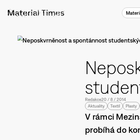
Materi
Neposk
student
Redakce
20
/
8
/
2014
Aktuality
Textil
Plasty
V rámci Mezin
probíhá do ko