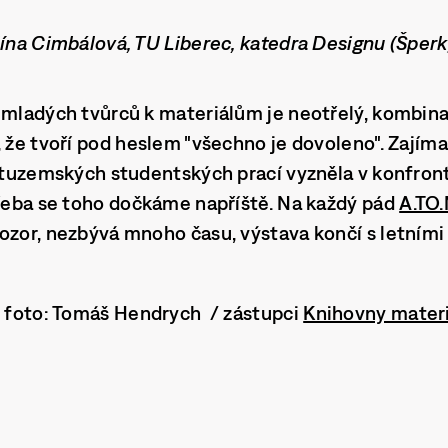
lína Cimbálová, TU Liberec, katedra Designu (Šper
 mladých tvůrců k materiálům je neotřelý, kombin
, že tvoří pod heslem "všechno je dovoleno". Zajíma
a tuzemských studentských prací vyzněla v konfront
Třeba se toho dočkáme napříště. Na každý pád
A.TO
ozor, nezbývá mnoho času, výstava končí s letními
, foto: Tomáš Hendrych / zástupci
Knihovny materi