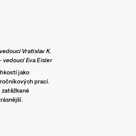
edoucí Vratislav K.
 vedoucí Eva Eisler
hkostí jako
 ročníkových prací.
e zatěžkané
rásnější.