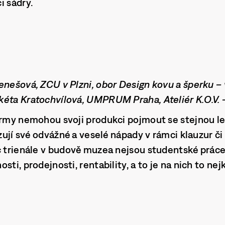
i sádry.
enešová, ZCU v Plzni, obor Design kovu a šperku – v
éta Kratochvílová, UMPRUM Praha, Ateliér K.O.V. –
irmy nemohou svoji produkci pojmout se stejnou le
izují své odvážné a veselé nápady v rámci klauzur či
c trienále v budově muzea nejsou studentské prác
sti, prodejnosti, rentability, a to je na nich to nejk