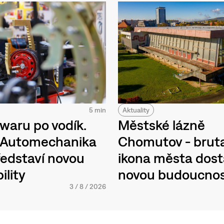
Aktuality
5 min
Městské lázně
waru po vodík.
Chomutov - bruta
h Automechanika
ikona města dos
edstaví novou
novou budoucno
ility
3
/
8
/
2026