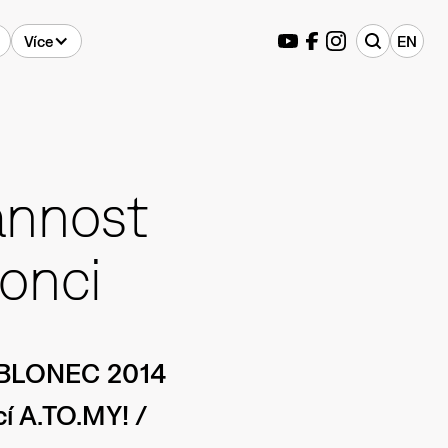
Více
EN
ánnost
lonci
JABLONEC 2014
í A.TO.MY! /