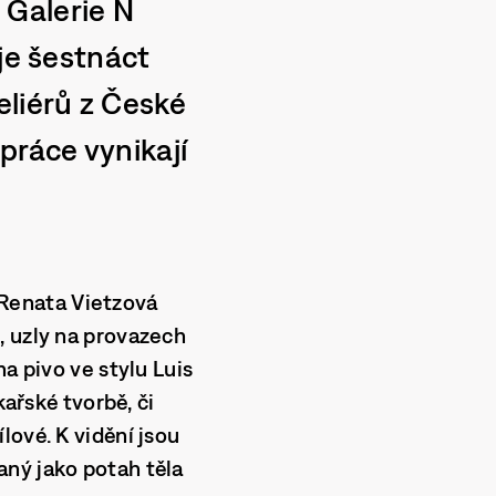
 Galerie N
uje šestnáct
eliérů z České
práce vynikají
a Renata Vietzová
, uzly na provazech
a pivo ve stylu Luis
kařské tvorbě, či
lové. K vidění jsou
aný jako potah těla