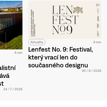
Aktuality
4 min
Lenfest No. 9: Festival,
4 min
který vrací len do
současného designu
listní
30
/
6
/
2026
tává
st
24
/
7
/
2026