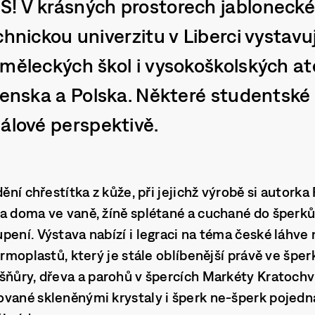
! V krásných prostorech jablonecké
chnickou univerzitu v Liberci vystav
měleckých škol i vysokoškolských at
venska a Polska. Některé studentské 
álové perspektivě.
dění chřestítka z kůže, při jejichž výrobě si autork
a doma ve vaně, žíně splétané a cuchané do šperků
ení. Výstava nabízí i legraci na téma české láhve n
ermoplastů, který je stále oblíbenější právě ve šper
šňůry, dřeva a parohů v špercích Markéty Kratochví
vané skleněnými krystaly i šperk ne-šperk pojedn