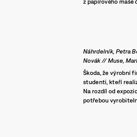
z papírového mašé č
Náhrdelník, Petra B
Novák // Muse, Mark
Škoda, že výrobní f
studenti, kteří real
Na rozdíl od expozi
potřebou vyrobitelno