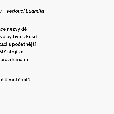
k) – vedoucí Ludmila
ace nezvyklé
vé by bylo zkusit,
aci s početnější
.MY
stojí za
 prázdninami.
álů matériálů