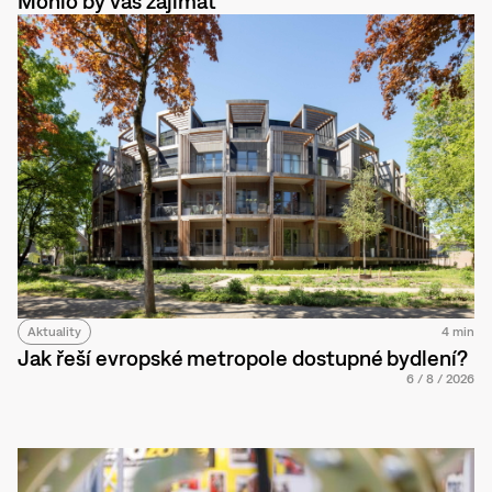
Mohlo by vás zajímat
Aktuality
4 min
Jak řeší evropské metropole dostupné bydlení?
6
/
8
/
2026