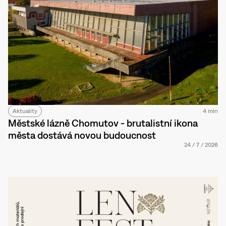
Aktuality
4 min
Městské lázně Chomutov - brutalistní ikona
města dostává novou budoucnost
24
/
7
/
2026