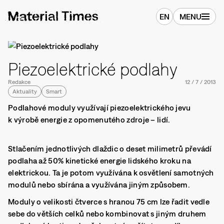
EN
MENU
Piezoelektrické podlahy
Redakce
12
/
7
/
2013
Aktuality
Smart
Podlahové moduly využívají piezoelektrického jevu
k výrobě energie z opomenutého zdroje – lidí.
Stlačením jednotlivých dlaždic o deset milimetrů převádí
podlaha až 50% kinetické energie lidského kroku na
elektrickou. Ta je potom využívána k osvětlení samotných
modulů nebo sbírána a využívána jiným způsobem.
Moduly o velikosti čtverce s hranou 75 cm lze řadit vedle
sebe do větších celků nebo kombinovat s jiným druhem