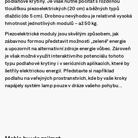
podlahové krytiny. Je však nutné počítat s rozdílnou
tloušťkou piezoelektrických (20 cm) a běžných typů
dlaždic (do 5 cm). Drobnou nevýhodou je relativně vysoká
hmotnost jednotlivých modulů – až 50 kg.
Piezoelektrické moduly jsou skvělým způsobem, jak
zábavnou formou představit možnosti „zelené“ energie
a upozornit na alternativní zdroje energie vůbec. Zároveň
je však možné využít interaktivního potenciálu tohoto
typu podlahové krytiny i v seriózních aplikacích, které by
šetřily elektrickou energií. Představte si například
podlahu na veřejných prostranstvích, kde by vaše kroky
napájely systém lamp pouze v dráze vašeho pohybu...