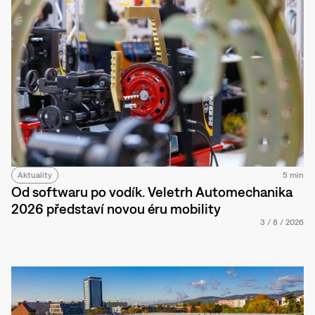
Aktuality
5 min
Od softwaru po vodík. Veletrh Automechanika
2026 představí novou éru mobility
3
/
8
/
2026