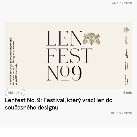
24
/
7
/
2026
Aktuality
4 min
Lenfest No. 9: Festival, který vrací len do
současného designu
30
/
6
/
2026