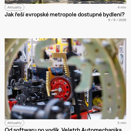
Aktuality
4 min
Jak řeší evropské metropole dostupné bydlení?
6
/
8
/
2026
Aktuality
5 min
Od softwaru po vodík. Veletrh Automechanika