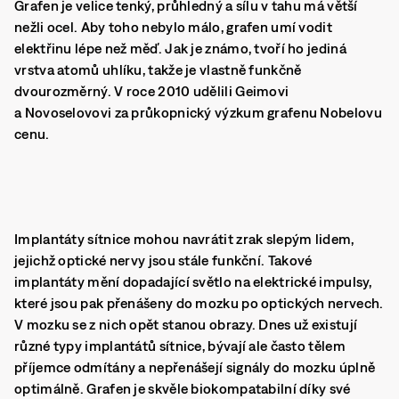
Grafen je velice tenký, průhledný a sílu v tahu má větší
nežli ocel. Aby toho nebylo málo, grafen umí vodit
elektřinu lépe než měď. Jak je známo, tvoří ho jediná
vrstva atomů uhlíku, takže je vlastně funkčně
dvourozměrný. V roce 2010 udělili Geimovi
a Novoselovovi za průkopnický výzkum grafenu Nobelovu
cenu.
Implantáty sítnice mohou navrátit zrak slepým lidem,
jejichž optické nervy jsou stále funkční. Takové
implantáty mění dopadající světlo na elektrické impulsy,
které jsou pak přenášeny do mozku po optických nervech.
V mozku se z nich opět stanou obrazy. Dnes už existují
různé typy implantátů sítnice, bývají ale často tělem
příjemce odmítány a nepřenášejí signály do mozku úplně
optimálně. Grafen je skvěle biokompatabilní díky své