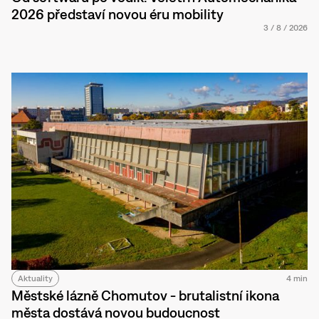
2026 představí novou éru mobility
3
/
8
/
2026
Aktuality
4 min
Městské lázně Chomutov - brutalistní ikona
města dostává novou budoucnost