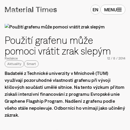
EN
MENU
Použití grafenu může
pomoci vrátit zrak slepým
Redakce
12
/
8
/
2014
Aktuality
Smart
Badatelé z Technické univerzity v Mnichově (TUM)
využívají pozoruhodné vlastnosti grafenu při vývoji
klíčových součástí umělé sítnice. Na tento výzkum přitom
získali intenzivní financování z programu Evropské unie
Graphene Flagship Program. Nadšení z grafenu podle
všeho stále nepolevuje. Odborníci ho vnímají jako učiněný
zázrak.