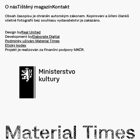
O nás
Tištěný magazín
Kontakt
Obsah časopisu je chráněn autorským zákonem. Kopírování a šíření článků
včetně fotografií bez souhlasu vydavatelství je zakázáno.
Design by
Real United
Development by
Elaborate Digital
Podmínky užívání Material Times
Etický kodex
Projekt je realizován za finanční podpory MKČR.