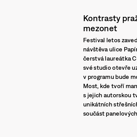
Kontrasty pra
mezonet
Festival letos zave
návštěva ulice Papí
čerstvá
laureátka C
své studio otevře 
v programu bude mo
Most
, kde tvoří ma
s jejich autorskou t
unikátních střešníc
součást panelových 