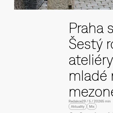
Praha 
Šestý r
ateliér
mladé m
mezone
Redakce
29
/
5
/
2026
5 min
Aktuality
Mix