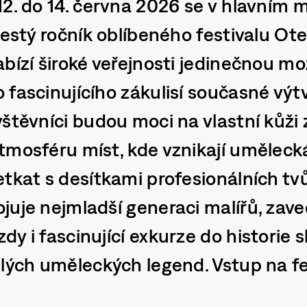
12. do 14. června 2026 se v hlavním 
šestý ročník oblíbeného festivalu Ote
abízí široké veřejnosti jedinečnou m
 fascinujícího zákulisí současné výt
štěvníci budou moci na vlastní kůži 
mosféru míst, kde vznikají umělecká
tkat s desítkami profesionálních tvů
juje nejmladší generaci malířů, zav
y i fascinující exkurze do historie 
lých uměleckých legend. Vstup na fes