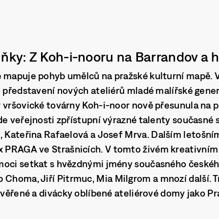
uňky: Z Koh-i-nooru na Barrandov a
ě mapuje pohyb umělců na pražské kulturní mapě. 
e představení nových ateliérů mladé malířské gener
 vršovické továrny Koh-i-noor nově přesunula na p
de veřejnosti zpřístupní výrazné talenty současné 
, Kateřina Rafaelová a Josef Mrva
. Dalším letošní
ex
PRAGA ve Strašnicích
. V tomto živém kreativním
moci setkat s hvězdnými jmény současného českéh
 Choma, Jiří Pitrmuc, Mia Milgrom
a mnozí další. T
rověřené a divácky oblíbené ateliérové domy jako
Pr