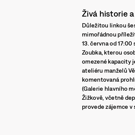
Živá historie 
Důležitou linkou še
mimořádnou příležito
13. června od 17:00
Zoubka
, kterou os
omezené kapacity je
ateliéru manželů
Vě
komentovaná prohlíd
(Galerie hlavního 
Žižkově, včetně de
provede zájemce v s