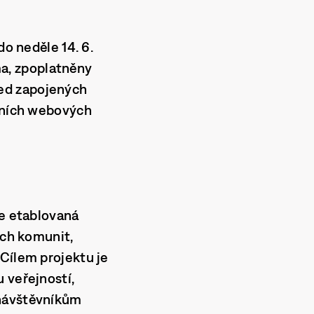
do neděle 14. 6.
ma
, zpoplatněny
ed zapojených
álních webových
je etablovaná
ích komunit,
 Cílem projektu je
 veřejností,
 návštěvníkům