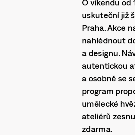
O víkendu od 
uskuteční již 
Praha. Akce n
nahlédnout do
a designu. Náv
autentickou at
a osobně se se
program propo
umělecké hvězd
ateliérů zesnu
zdarma.