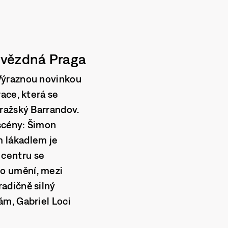
 hvězdná Praga
Výraznou novinkou
ace, která se
ražský Barrandov.
scény:
Šimon
m lákadlem je
 centru se
o umění, mezi
radičně silný
ám, Gabriel Loci