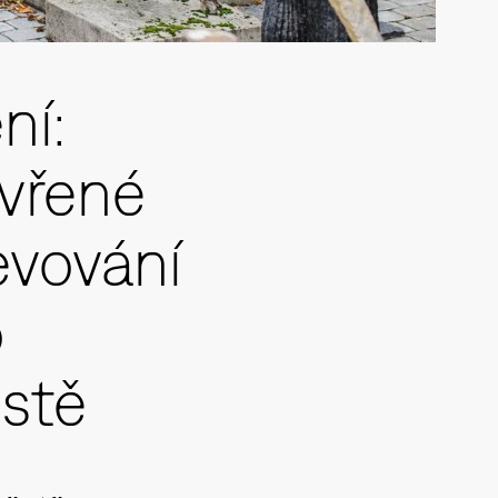
ní:
evřené
evování
o
stě