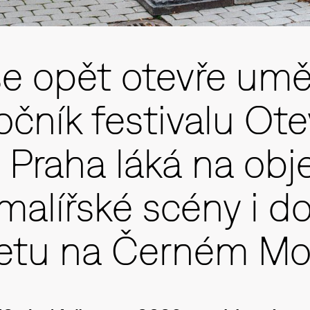
se opět otevře umě
očník festivalu Ot
y Praha láká na obj
alířské scény i d
tu na Černém Mo