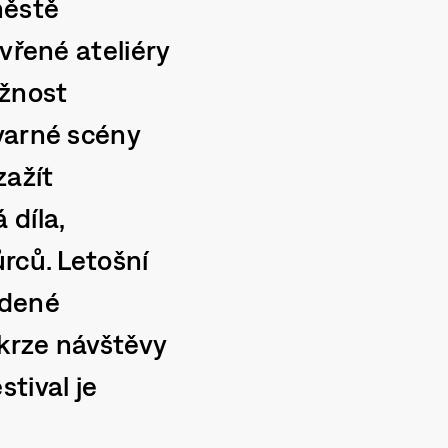
městě
vřené ateliéry
ožnost
varné scény
zažít
 díla,
rců. Letošní
edené
skrze návštěvy
tival je