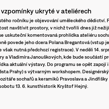
a vzpomínky ukryté v ateliérech
stého ročníku je objevování uměleckého dědictví. 
st navštívit prostory, v nichž tvořili dnes již nežijí
se uskuteční komentovaná prohlídka ateliéru soc
obně povede jeho dcera
Polana Bregantová
(vstup j
 však nutná předchozí registrace). V
neděli 14. srp
ry a Vladimíra Janouškových
, kde bude součástí 
ka aktuální výstavy. Do programu se opět zapojí 
města Prahy) s výtvarným workshopem. Designérský
pozitáře sochařů a keramiků
Pravoslava a Jindřišky
obotu 13. 6. kunsthistorik
Kryštof Hejný.