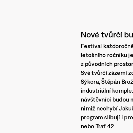
Nové tvůrčí b
Festival každoročn
letošního ročníku j
z původních prostor
Své tvůrčí zázemí z
Sýkora, Štěpán Brož
industriální kompl
návštěvníci budou 
nimiž nechybí
Jakub
program slibují i p
nebo
Trať 42
.