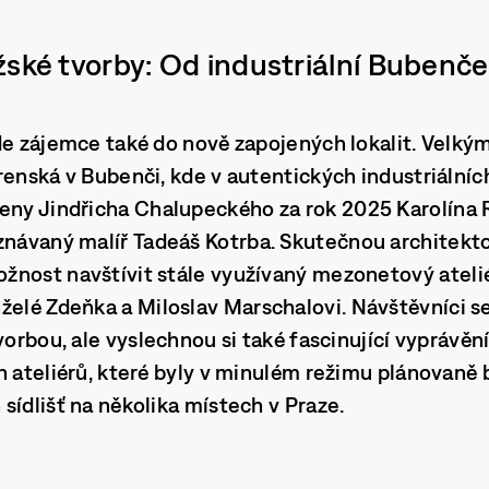
žské tvorby: Od industriální Bubenč
de zájemce také do nově zapojených lokalit. Velk
renská v Bubenči, kde v autentických industriálníc
eny Jindřicha Chalupeckého za rok 2025 Karolína 
uznávaný malíř
Tadeáš Kotrba
. Skutečnou architekt
žnost navštívit stále využívaný
mezonetový ateliér
nželé Zdeňka a Miloslav Marschalovi. Návštěvníci 
vorbou, ale vyslechnou si také fascinující vyprávění
h ateliérů, které byly v minulém režimu plánovaně
sídlišť na několika místech v Praze.