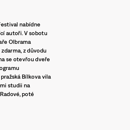
Festival nabídne
cí autoři. V
sobotu
haře
Olbrama
e zdarma, z důvodu
na
se otevřou dveře
programu
i pražská
Bílkova vila
mi studii na
 Radové,
poté