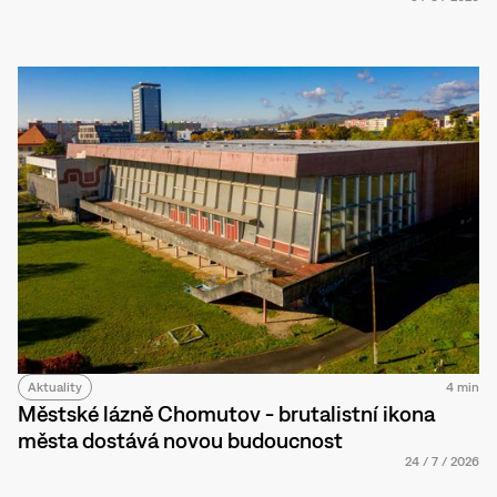
Aktuality
4 min
Městské lázně Chomutov - brutalistní ikona
města dostává novou budoucnost
24
/
7
/
2026