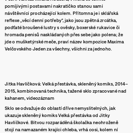
pomíjivými postavami nakratičko stanou sami
návštěvníci procházející kolem. Přítomna je i sklářská
reflexe „věcí denní potřeby“, jako jsou zpětná zrcátka,
podťaté broušené lustry s ověsky, boxerské rukavice či
hromada penisů naskládaných přes sebe jako polena; že
jde o mušketýrské meče, praví název kompozice Maxima
Velčovského Jeden za všechny, všichni za jednoho.
Jitka Havlíčková: Velká přestávka, skleněný komiks, 2014–
2015, kombinovaná technika, tažené sklo zpracované nad
kahanem, videozáznam
Sklo se odvažuje do oblastí dříve nemyslitelných, jak
ukazuje skleněný komiks Velká přestávka od Jitky
Havlíčkové.
Bitvou rozparáděná školačka neohroženě
stojí na namazaném krajíci chleba, vrhá cosi, kolem ní