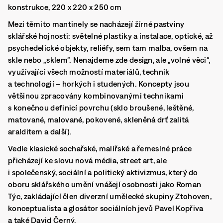
konstrukce, 220 x 220 x 250 cm
Mezi těmito mantinely se nacházejí žírné pastviny
sklářské hojnosti: světelné plastiky a instalace, optické, až
psychedelické objekty, reliéfy, sem tam malba, ovšem na
skle nebo „sklem“. Nenajdeme zde design, ale „volné věci“,
využívající všech možností materiálů, technik
a technologií – horkých i studených. Koncepty jsou
většinou zpracovány kombinovanými technikami
s konečnou definicí povrchu (sklo broušené, leštěné,
matované, malované, pokovené, skleněná drť zalitá
aralditem a další).
Vedle klasické sochařské, malířské a řemeslné práce
přicházejí ke slovu nová média, street art, ale
i společenský, sociální a politický aktivizmus, který do
oboru sklářského umění vnášejí osobnosti jako Roman
Týc, zakládající člen diverzní umělecké skupiny Ztohoven,
konceptualista a glosátor sociálních jevů Pavel Kopřiva
a také
David Černý
.