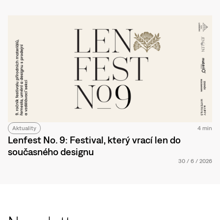
Aktuality
4 min
Lenfest No. 9: Festival, který vrací len do
současného designu
30
/
6
/
2026