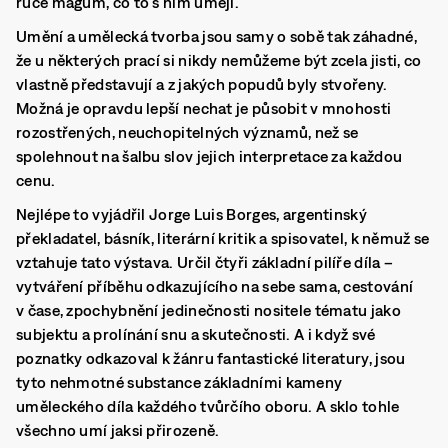
ruce mágům, co to s ním umějí.
Umění a umělecká tvorba jsou samy o sobě tak záhadné,
že u některých prací si nikdy nemůžeme být zcela jisti, co
vlastně představují a z jakých popudů byly stvořeny.
Možná je opravdu lepší nechat je působit v mnohosti
rozostřených, neuchopitelných významů, než se
spolehnout na šalbu slov jejich interpretace za každou
cenu.
Nejlépe to vyjádřil Jorge Luis Borges, argentinský
překladatel, básník, literární kritik a spisovatel, k němuž se
vztahuje tato výstava. Určil čtyři základní pilíře díla –
vytváření příběhu odkazujícího na sebe sama, cestování
v čase, zpochybnění jedinečnosti nositele tématu jako
subjektu a prolínání snu a skutečnosti.
A i když své
poznatky odkazoval k žánru fantastické literatury, jsou
tyto nehmotné substance základními kameny
uměleckého díla každého tvůrčího oboru. A sklo tohle
všechno umí jaksi přirozeně.