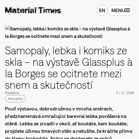
EN
MENU
Samopaly, lebka i komiks ze
skla – na výstavě Glassplus à
la Borges se ocitnete mezi
snem a skutečností
Redakce
3
/
2
/
2016
Aktuality
Pouť výstavou, dobrodružnou v mnoha směrech,
předznamenává omračující barevná lebka pověšená na
stěně. Lebka se zrcadlí v okolí, ať koukáte, kam koukáte;
projdete úžinou tmavých stěn a netušíte, že kráčíte přímo
do tlamy krokodýla. Sotva se dostanete ze spárů