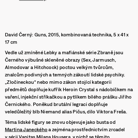
David Černý: Guns, 2015, kombinovaná technika, 5 x 41 x
17 cm
Vedle už zmíněné Lebky a mafiánské série Zbraně jsou
Černého výbušné skleněné obrazy (Sex, Jarmusch,
Almodovar a Hitchcock) poctou velkým tvůrcům,
znalcům podivných a temných zákoutí lidské psychiky.
„Zločineckou“ nebo mimo zákon stojící kategorii
předmětů doplňuje kufřík Heroin Crystal s nádobíčkem na
vaření, injekční stříkačkou a pytlíkem bílého prášku Jiřího
Černického. Poněkud brutální legraci doplňuje
veledůležitý blb Niemand alias Pičus, dílo Viktora Freša.
Téma lidské figury se znovu objevuje jako busta od
Martina Janeckého
a zejména prostřednictvím zrcadel
v sérii Vanitas Milana Housera, v nichž se těmito