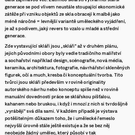
generace se pod vlivem neustále stoupající ekonomické
zátěže při vzniku objektů ze skla obracejí k malbě jako
méně náročné = levnější variantě uměleckého vyjádření,
je až s podivem, jaký revers to vzalo u mladé a střední
generace.
Zde vystavující skláři jsou „skláři“ až v druhém plánu,
jejich původními obory byly vedle tradičního malířství
a sochařství například design, scénografie, nová média,
keramika, architektura, fotografie, návrhářství skleněných
figurek, očí a much, kresba či konceptuální tvorba.
Tito
tvůrci jsou skláři především v rovině originality
autorského návrhu nebo konceptu spíše než v rovině
manuální dovednosti práce se sklářskou píšťalou,
kahanem nebo bruskou, i když i mnozí z nich si tvrdošíjně
„vyrábějí“ svá díla sami.
V každém případě je výstava
potěšitelným důkazem toho, že i umělecké řemeslo
nejvyšší úrovně stále ještě existuje a že se bez něj
neobejde žádný umělec, který působí v tak