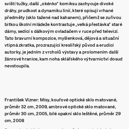
sviští tužky, další „okénko“ komiksu zachycuje divoké
dráhy, prudkost a dynamiku linií, které opisují vrhané
předměty (sklo tažené nad kahanem), přičemž se zuřivou
bitkou školní mládeže kontrastuje „velká přestávka“ staré
dámy, sedící s dálkovým ovladačem v ruce před televizí.
Tato bravurní kompozice, myšlenková, dějová a situační
vtipná zkratka, prozrazující kreslířský původ a erudici
autorky, je jedním z vrcholů výstavy a prolomením další
žánrové hranice, kam noha sklářského výtvarnictví dosud
nevstoupila.
František Vízner: Mísy, kouřové optické sklo matované,
průměr 32 cm, 2009, ambrové optické sklo matované,
průměr 30 cm, 2005, bílé opakní sklo leštěné, průměr 29
cm, 2008