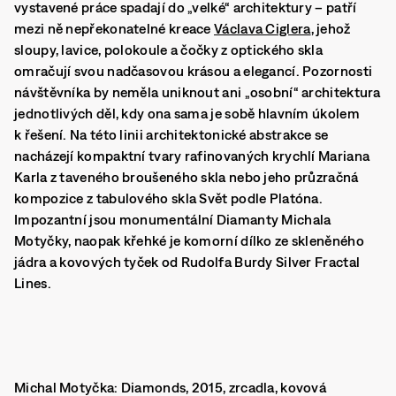
vystavené práce spadají do „velké“ architektury – patří
mezi ně nepřekonatelné kreace
Václava Ciglera
, jehož
sloupy, lavice, polokoule a čočky z optického skla
omračují svou nadčasovou krásou a elegancí. Pozornosti
návštěvníka by neměla uniknout ani „osobní“ architektura
jednotlivých děl, kdy ona sama je sobě hlavním úkolem
k řešení. Na této linii architektonické abstrakce se
nacházejí kompaktní tvary rafinovaných krychlí Mariana
Karla z taveného broušeného skla nebo jeho průzračná
kompozice z tabulového skla Svět podle Platóna.
Impozantní jsou monumentální Diamanty Michala
Motyčky, naopak křehké je komorní dílko ze skleněného
jádra a kovových tyček od Rudolfa Burdy Silver Fractal
Lines.
Michal Motyčka: Diamonds, 2015, zrcadla, kovová