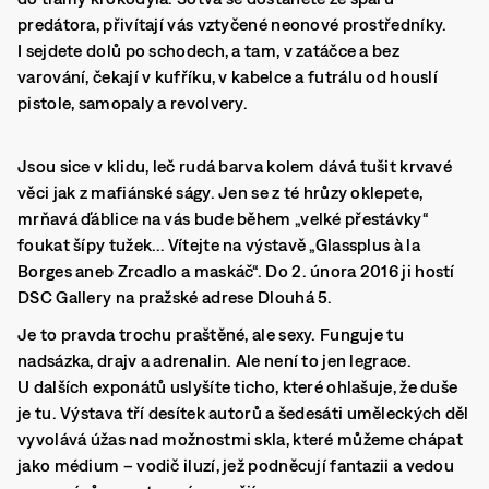
predátora, přivítají vás vztyčené neonové prostředníky.
I sejdete dolů po schodech, a tam, v zatáčce a bez
varování, čekají v kufříku, v kabelce a futrálu od houslí
pistole, samopaly a revolvery.
Jsou sice v klidu, leč rudá barva kolem dává tušit krvavé
věci jak z mafiánské ságy. Jen se z té hrůzy oklepete,
mrňavá ďáblice na vás bude během „velké přestávky“
foukat šípy tužek… Vítejte na výstavě „Glassplus à la
Borges aneb Zrcadlo a maskáč“. Do 2. února 2016 ji hostí
DSC Gallery na pražské adrese Dlouhá 5.
Je to pravda trochu praštěné, ale sexy. Funguje tu
nadsázka, drajv a adrenalin. Ale není to jen legrace.
U dalších exponátů uslyšíte ticho, které ohlašuje, že duše
je tu. Výstava tří desítek autorů a šedesáti uměleckých děl
vyvolává úžas nad možnostmi skla, které můžeme chápat
jako médium – vodič iluzí, jež podněcují fantazii a vedou