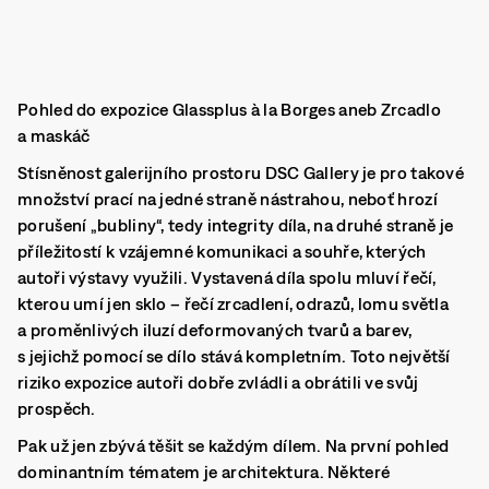
Pohled do expozice Glassplus à la Borges aneb Zrcadlo
a maskáč
Stísněnost galerijního prostoru DSC Gallery je pro takové
množství prací na jedné straně nástrahou, neboť hrozí
porušení „bubliny“, tedy integrity díla, na druhé straně je
příležitostí k vzájemné komunikaci a souhře, kterých
autoři výstavy využili. Vystavená díla spolu mluví řečí,
kterou umí jen sklo – řečí zrcadlení, odrazů, lomu světla
a proměnlivých iluzí deformovaných tvarů a barev,
s jejichž pomocí se dílo stává kompletním. Toto největší
riziko expozice autoři dobře zvládli a obrátili ve svůj
prospěch.
Pak už jen zbývá těšit se každým dílem. Na první pohled
dominantním tématem je architektura. Některé