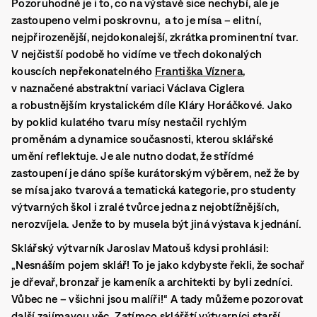
Pozoruhodné je i to, co na výstavě sice nechybí, ale je
zastoupeno velmi poskrovnu, a to je mísa – elitní,
nejpřirozenější, nejdokonalejší, zkrátka prominentní tvar.
V nejčistší podobě ho vidíme ve třech dokonalých
kouscích nepřekonatelného
Františka Víznera
,
v naznačené abstraktní variaci Václava Ciglera
a robustnějším krystalickém díle Kláry Horáčkové. Jako
by poklid kulatého tvaru mísy nestačil rychlým
proměnám a dynamice současnosti, kterou sklářské
umění reflektuje. Je ale nutno dodat, že střídmé
zastoupení je dáno spíše kurátorským výběrem, než že by
se mísa jako tvarová a tematická kategorie, pro studenty
výtvarných škol i zralé tvůrce jedna z nejobtížnějších,
nerozvíjela. Jenže to by musela být jiná výstava k jednání.
Sklářský výtvarník Jaroslav Matouš kdysi prohlásil:
„Nesnáším pojem sklář! To je jako kdybyste řekli, že sochař
je dřevař, bronzař je kameník a architekti by byli zedníci.
Vůbec ne – všichni jsou malíři!“ A tady můžeme pozorovat
další zajímavou věc.
Zatímco sklářští výtvarníci starší