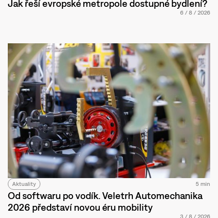
Jak řeší evropské metropole dostupné bydlení?
6
/
8
/
2026
Aktuality
5 min
Od softwaru po vodík. Veletrh Automechanika
2026 představí novou éru mobility
3
/
8
/
2026