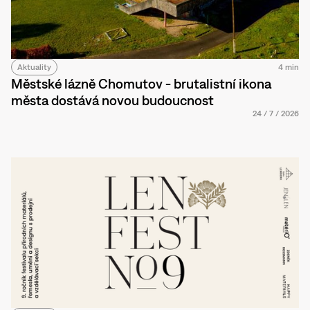
Aktuality
4 min
Městské lázně Chomutov - brutalistní ikona
města dostává novou budoucnost
24
/
7
/
2026