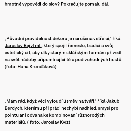
hmotné výpovědi do slov? Pokračujte pomalu dál.
„Původní pravidelnost dekoru je narušena vetřelci,“ říká
Jaroslav Bejvl ml.
, který spojil řemeslo, tradici a svůj
estetický cit, aby díky starým sklářským formám přivedl
na svět nádoby připomínající těla podivuhodných hostů.
(foto: Hana Kronďáková)
„Mám rád, když věci vyloudí úsměv na tváři,“ říká
Jakub
Berdych
, kterému při práci nechybí nadhled, smysl pro
pointu ani odvaha ke kombinování různorodých
materiálů. ( foto: Jaroslav Kvíz)