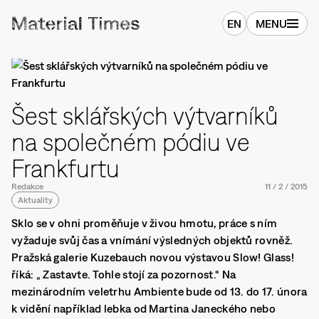
EN
MENU
Šest sklářských výtvarníků
na společném pódiu ve
Frankfurtu
Redakce
11
/
2
/
2015
Aktuality
Sklo se v ohni proměňuje v živou hmotu, práce s ním
vyžaduje svůj čas a vnímání výsledných objektů rovněž.
Pražská galerie Kuzebauch novou výstavou Slow! Glass!
říká: „ Zastavte. Tohle stojí za pozornost.“ Na
mezinárodním veletrhu Ambiente bude od 13. do 17. února
k vidění například lebka od Martina Janeckého nebo