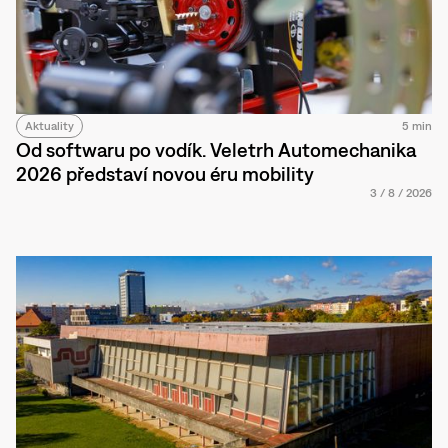
Aktuality
5 min
Od softwaru po vodík. Veletrh Automechanika
2026 představí novou éru mobility
3
/
8
/
2026