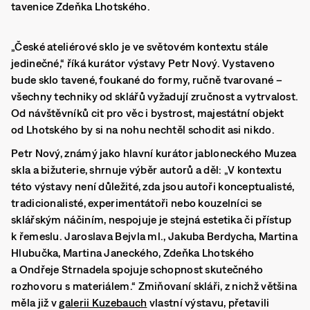
tavenice Zdeňka Lhotského.
„České ateliérové sklo je ve světovém kontextu stále
jedinečné,“ říká kurátor výstavy Petr Nový. Vystaveno
bude sklo tavené, foukané do formy, ručně tvarované –
všechny techniky od sklářů vyžadují zručnost a vytrvalost.
Od návštěvníků cit pro věc i bystrost, majestátní objekt
od Lhotského by si na nohu nechtěl schodit asi nikdo.
Petr Nový, známý jako hlavní kurátor jabloneckého Muzea
skla a bižuterie, shrnuje výběr autorů a děl: „V kontextu
této výstavy není důležité, zda jsou autoři konceptualisté,
tradicionalisté, experimentátoři nebo kouzelníci se
sklářským náčiním, nespojuje je stejná estetika či přístup
k řemeslu. Jaroslava Bejvla ml., Jakuba Berdycha, Martina
Hlubučka, Martina Janeckého, Zdeňka Lhotského
a Ondřeje Strnadela spojuje schopnost skutečného
rozhovoru s materiálem.“ Zmiňovaní skláři, z nichž většina
měla již v
galerii Kuzebauch
vlastní výstavu, přetavili