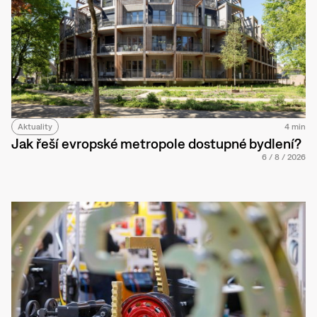
Aktuality
4 min
Jak řeší evropské metropole dostupné bydlení?
6
/
8
/
2026