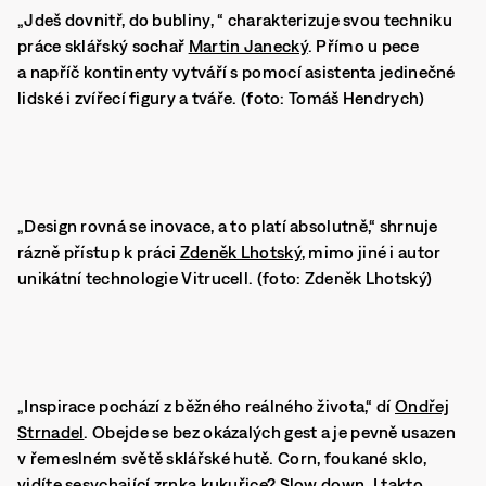
„Jdeš dovnitř, do bubliny, “ charakterizuje svou techniku
práce sklářský sochař
Martin Janecký
. Přímo u pece
a napříč kontinenty vytváří s pomocí asistenta jedinečné
lidské i zvířecí figury a tváře. (foto: Tomáš Hendrych)
„Design rovná se inovace, a to platí absolutně,“ shrnuje
rázně přístup k práci
Zdeněk Lhotský
, mimo jiné i autor
unikátní technologie Vitrucell. (foto: Zdeněk Lhotský)
„Inspirace pochází z běžného reálného života,“ dí
Ondřej
Strnadel
. Obejde se bez okázalých gest a je pevně usazen
v řemeslném světě sklářské hutě. Corn, foukané sklo,
vidíte sesychající zrnka kukuřice? Slow down. I takto