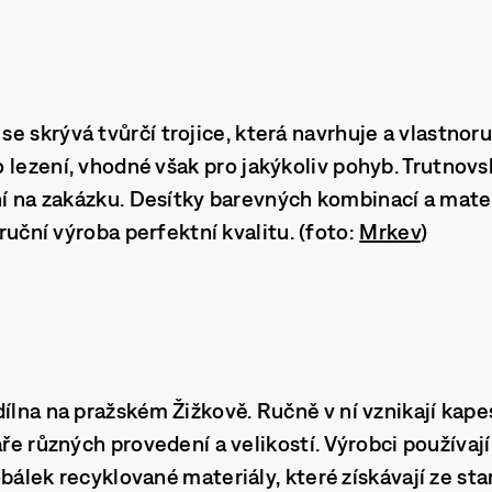
se skrývá tvůrčí trojice, která navrhuje a vlastnor
o lezení, vhodné však
pro jakýkoliv pohyb
. Trutnovs
ení na zakázku. Desítky barevných kombinací a ma
, ruční výroba perfektní kvalitu. (foto:
Mrkev
)
dílna
na pražském Žižkově. Ručně v ní vznikají kapes
áře různých provedení a velikostí. Výrobci používaj
bálek recyklované materiály, které získávají ze sta