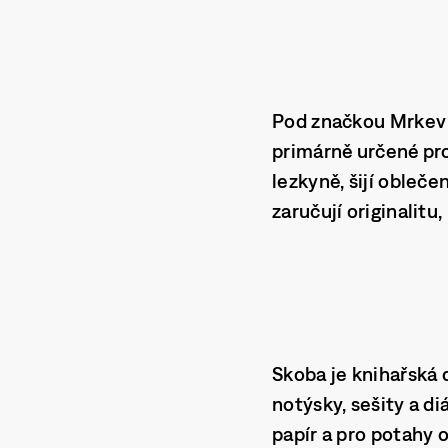
Pod značkou
Mrkev
primárně určené pr
lezkyně, šijí obleč
zaručují originalitu
Skoba
je
knihařská 
notýsky, sešity a di
papír a pro potahy o