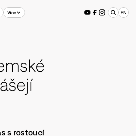
Více
EN
zemské
ášejí
s s rostoucí