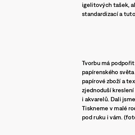
igelitových tašek, 
standardizací a tut
Tvorbu má podpořit 
papírenského světa 
papírové zboží a tex
zjednoduší kreslení 
i akvarelů. Dali jsm
Tiskneme v malé rod
pod ruku i vám. (fo