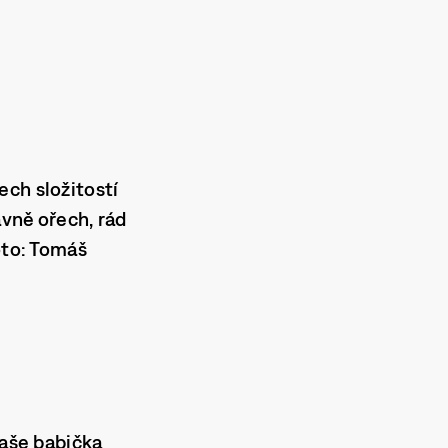
ech složitostí
lavně ořech, rád
oto: Tomáš
 vaše babička