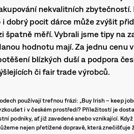
 nakupování nekvalitních zbytečností
i dobrý pocit dárce může zvýšit při
i špatně měří. Vybrali jsme tipy na z
idanou hodnotu mají. Za jednu cenu v
potěšení blízkých duší a podpora če
šlejících či fair trade výrobců.
dech používají trefnou frázi: „Buy Irish – keep job
zkoušet i v českém prostředí? Příležitostí je dos
tní podniky, ať již zavedené anebo vznikající. Kdy
žeme nejen přetížené dopravě, která znečišťuje ži