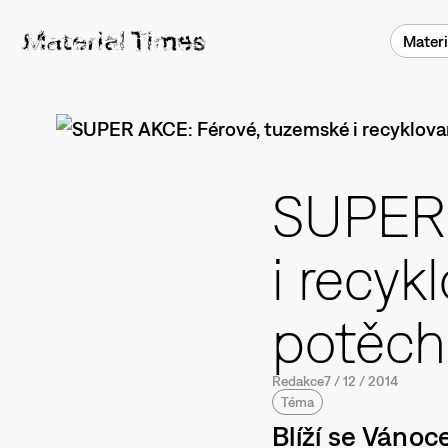
Materi
SUPER 
i recyk
potěc
Redakce
7
/
12
/
2014
Téma
Blíží se Váno