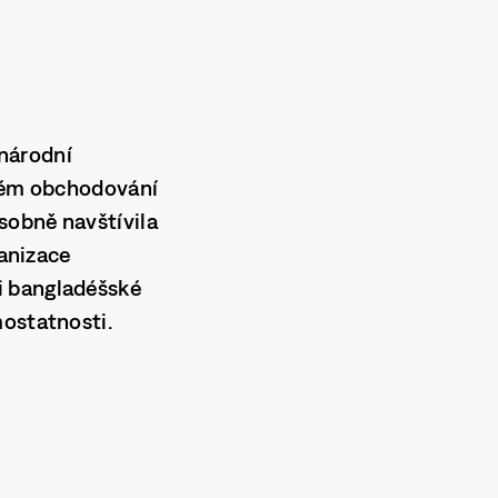
národní
stém
obchodování
sobně navštívila
ganizace
i bangladéšské
mostatnosti.