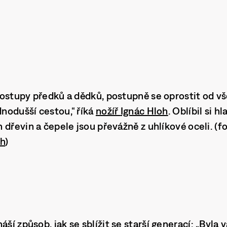
ostupy předků a dědků, postupně se oprostit od vš
dnodušší cestou,“ říká
nožíř
Ignác Hloh
. Oblíbil si h
 dřevin a čepele jsou převážně z uhlíkové oceli. (f
oh
)
áší způsob, jak se sblížit se starší generací: „Byla