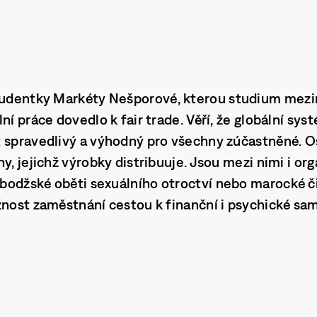
tudentky Markéty Nešporové, kterou studium mezi
ní práce dovedlo k fair trade. Věří, že globální sy
spravedlivý a výhodný pro všechny zúčastněné. O
y, jejichž výrobky distribuuje. Jsou mezi nimi i or
bodžské oběti sexuálního otroctví nebo marocké č
žnost zaměstnání cestou k finanční i psychické sa