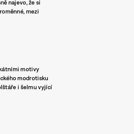
ě najevo, že si
 proměnné, mezi
ikátními motivy
nického modrotisku
lštáře i šelmu vyjící