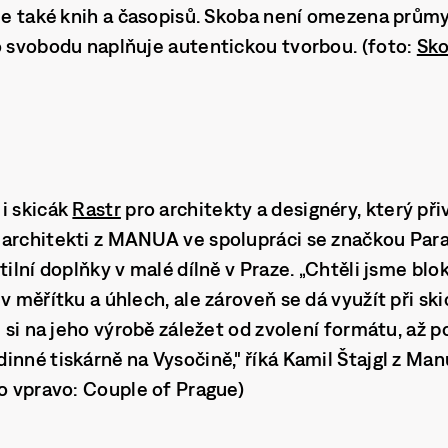
ale také knih a časopisů. Skoba není omezena prům
o svobodu naplňuje autentickou tvorbou. (foto:
Sk
i skicák
Rastr
pro architekty a designéry, který při
architekti z MANUA ve spolupráci se značkou Para
tilní doplňky v malé dílně v Praze. „Chtěli jsme blo
v měřítku a úhlech, ale zároveň se dá využít při sk
e si na jeho výrobě záležet od zvolení formátu, až p
inné tiskárně na Vysočině," říká Kamil Štajgl z M
to vpravo: Couple of Prague)