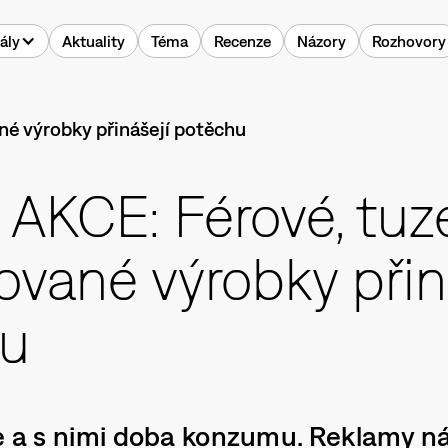
ály
Aktuality
Téma
Recenze
Názory
Rozhovory
AKCE: Férové, tu
lované výrobky přin
hu
ce a s nimi doba konzumu. Reklamy ná