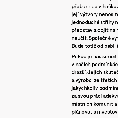
přebornice v háčková
její výtvory nenosit
jednoduché střihy na
představ a dojít na
naučit. Společně v
Bude totiž od babi! 
Pokud je náš soucit
v našich podmínkách
dražší. Jejich skut
a výrobci ze třetích
jakýchkoliv podmíne
za svou práci adekv
místních komunit a
plánovat a investov