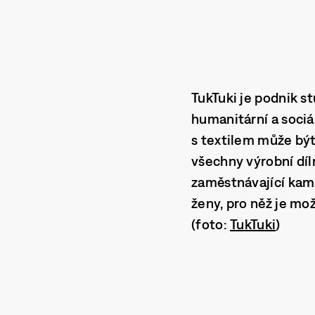
TukTuki
je podnik s
humanitární a sociál
s textilem
může být 
všechny výrobní díln
zaměstnávající kam
ženy, pro něž je mo
(foto:
TukTuki
)