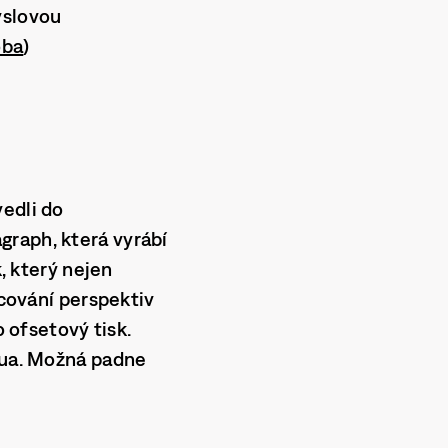
yslovou
oba
)
vedli do
graph, která vyrábí
k, který nejen
icování perspektiv
o ofsetový tisk.
anua. Možná padne