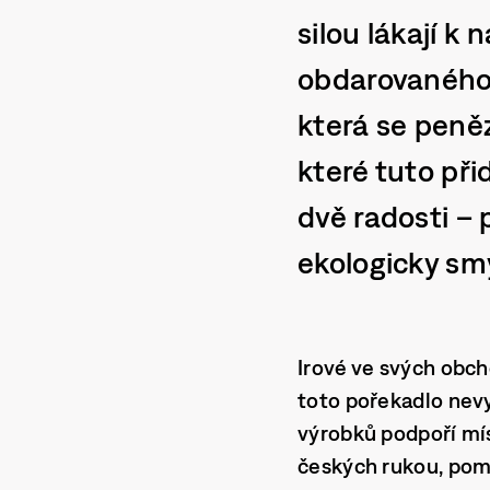
silou lákají k
obdarovaného 
která se peněz
které tuto př
dvě radosti – 
ekologicky smý
Irové ve svých obcho
toto pořekadlo nevy
výrobků podpoří mís
českých rukou, pomů