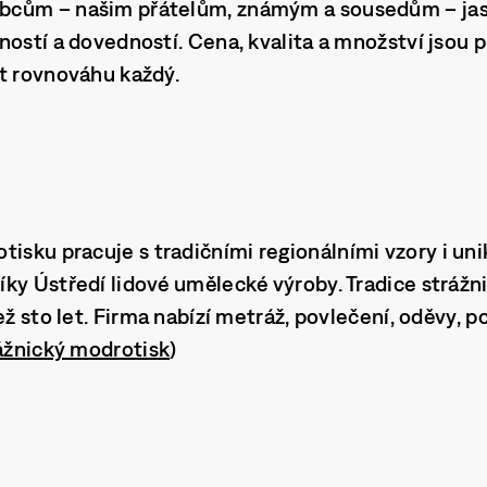
cům – našim přátelům, známým a sousedům – jasn
ností a dovedností. Cena, kvalita a množství jsou
ít rovnováhu každý.
otisku
pracuje s tradičními regionálními vzory i un
ky Ústředí lidové umělecké výroby. Tradice stráž
ež sto let. Firma nabízí metráž, povlečení, oděvy, po
ážnický modrotisk
)