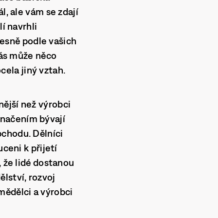
l, ale vám se zdají
í navrhli
přesně podle vašich
 vás může něco
cela jiný vztah.
ější než výrobci
značením bývají
bchodu. Dělníci
ceni k přijetí
, že lidé dostanou
lství, rozvoj
ědělci a výrobci