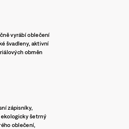
učně vyrábí
oblečení
ké švadleny, aktivní
teriálových obměn
ní zápisníky,
í ekologicky šetrný
rého oblečení,