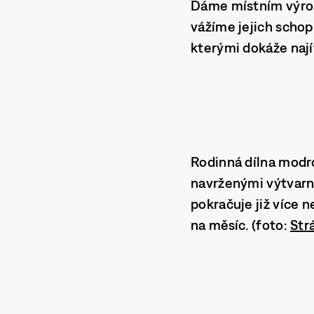
Dáme místním výrob
vážíme jejich schop
kterými dokáže naj
Rodinná dílna
modr
navrženými výtvarní
pokračuje již více n
na měsíc. (foto:
Str