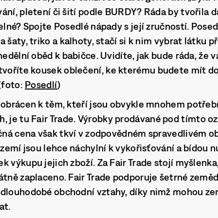
ní, pletení či šití podle BURDY? Ráda by tvořila dá
elné? Spojte Posedlé nápady s její zručností. Posedl
 šaty, triko a kalhoty, stačí si k nim vybrat látku 
 nedělní oběd k babičce. Uvidíte, jak bude ráda, že
ytvoříte kousek
oblečení
, ke kterému budete mít do
(foto:
Posedlí
)
 obrácen k těm, kteří jsou obvykle mnohem potřebn
, je tu
Fair Trade
. Výrobky prodávané pod tímto o
ečná cena však tkví v zodpovědném spravedlivém o
 zemí jsou lehce náchylní k vykořisťování a bídou nu
k výkupu jejich zboží. Za Fair Trade stojí myšlenka
átně zaplaceno. Fair Trade podporuje šetrné zemědě
 dlouhodobé obchodní vztahy, díky nimž mohou zem
at.