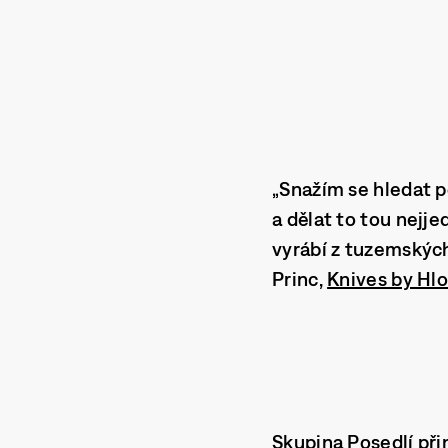
„Snažím se hledat p
a dělat to tou nejje
vyrábí z tuzemských
Princ,
Knives by Hl
Skupina
Posedlí
přin