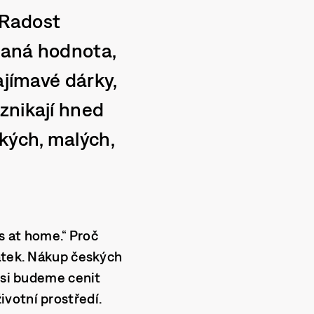
. Radost
daná hodnota,
ajímavé dárky,
znikají hned
ských, malých,
s at home.“ Proč
tatek. Nákup českých
ž si budeme cenit
votní prostředí.