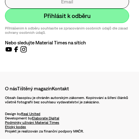
Přihlášením k odběru souhlasíte se zpracováním osobních údajů dle zásad
ochrany osobních údajů.
Nebo sledujte Material Times na sítích
O nás
Tištěný magazín
Kontakt
Obsah časopisu je chráněn autorským zákonem. Kopírování a šíření článků
včetně fotografií bez souhlasu vydavatelství je zakázáno.
Design by
Real United
Development by
Elaborate Digital
Podmínky užívání Material Times
Etický kodex
Projekt je realizován za finanční podpory MKČR.