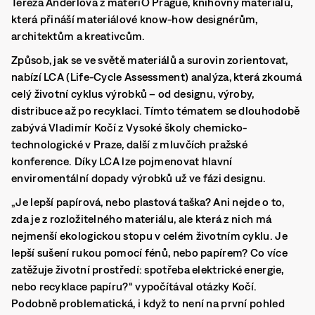
Tereza Anderlová z matériO Prague, knihovny materiálů,
která přináší materiálové know-how designérům,
architektům a kreativcům.
Způsob, jak se ve světě materiálů a surovin zorientovat,
nabízí LCA (Life-Cycle Assessment) analýza, která zkoumá
celý životní cyklus výrobků – od designu, výroby,
distribuce až po recyklaci. Tímto tématem se dlouhodobě
zabývá Vladimír Kočí z Vysoké školy chemicko-
technologické v Praze, další z mluvčích pražské
konference. Díky LCA lze pojmenovat hlavní
enviromentální dopady výrobků už ve fázi designu.
„Je lepší papírová, nebo plastová taška? Ani nejde o to,
zda je z rozložitelného materiálu, ale která z nich má
nejmenší ekologickou stopu v celém životním cyklu. Je
lepší sušení rukou pomocí fénů, nebo papírem? Co více
zatěžuje životní prostředí: spotřeba elektrické energie,
nebo recyklace papíru?“ vypočítával otázky Kočí.
Podobně problematická, i když to není na první pohled