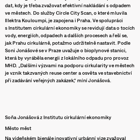
dat, kdy je třeba zvažovat efektivní nakládání s odpadem
ve městech. Do služby Circle City Scan, o které mluvila
Illektra Kouloumpi, je zapojena i Praha. Ve spolupráci
s Institutem cirkulární ekonomiky se revidují data o tocích
vody, energiích, odpadech a dalších procesech a řeší se,
jak Prahu cirkulárně, potažmo udržitelně nastavit. Podle
Soni Jonášové se v Praze uvažuje o bioplynové stanici,
která by vyráběla energii z lokálního odpadu pro provoz
MHD. „Dalšími výzvami na podporu cirkularity ve městech
je vznik takzvaných reuse center a osvěta ve stavebnictví
při zadávání veřejných zakázek,“ míní Jonášová.
Soňa Jonášová z Institutu cirkulární ekonomiky
Město měst
Na vídeňském bienále inovativní urbánní vize zvažoval