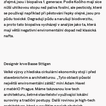
zřejmé, jsou i biopaliva 1. generace. Podle Kočího mají sice
nižší uhlíkovou stopu než paliva fosilní, ale pesticidy, které
se používají například při pěstování řepky olejné, jsou pro
půdu toxické. Degradují půdu a narušují biodiverzitu,
a proto tato biopaliva vycházejí v analýze jako ta, která
mají větší negativní enviromentální dopad než klasická
nafta.
Designér krve Basse Sttigen
Velké výzvy z hlediska cirkulární ekonomiky stojí i před
stavebnictvím a architekturou. „Tyto oblasti působí
největší enviromentální zátěž,“ míní Adam Havel
z matériO Prague. Máme takzvanou low tech
architekturu, šetrné stavitelství využívající lokální
suroviny a tradiční postupy. Další rovinou je high-tech
architektura, která s využitím nových chytrých