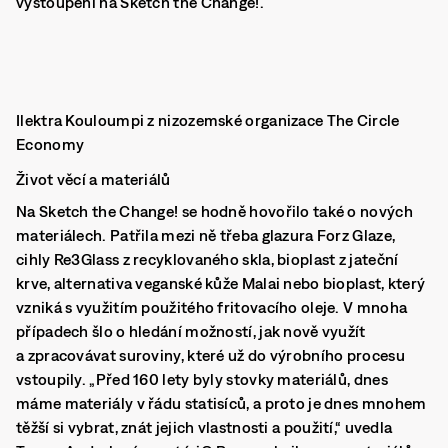
vystoupení na Sketch the Change!.
Ilektra Kouloumpi z nizozemské organizace The Circle
Economy
Život věcí a materiálů
Na Sketch the Change! se hodně hovořilo také o nových
materiálech. Patřila mezi ně třeba glazura Forz Glaze,
cihly Re3Glass z recyklovaného skla, bioplast z jateční
krve, alternativa veganské kůže Malai nebo bioplast, který
vzniká s využitím použitého fritovacího oleje. V mnoha
případech šlo o hledání možností, jak nově využít
a zpracovávat suroviny, které už do výrobního procesu
vstoupily. „Před 160 lety byly stovky materiálů, dnes
máme materiály v řádu statisíců, a proto je dnes mnohem
těžší si vybrat, znát jejich vlastnosti a použití,“ uvedla