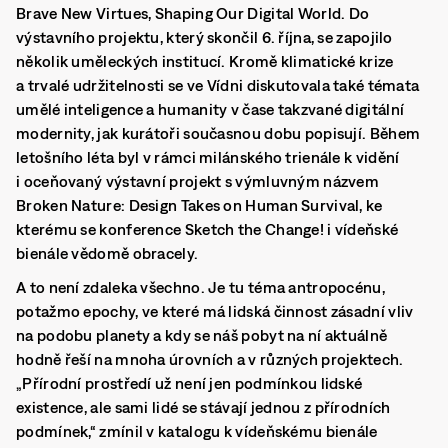
Brave New Virtues, Shaping Our Digital World. Do
výstavního projektu, který skončil 6. října, se zapojilo
několik uměleckých institucí. Kromě klimatické krize
a trvalé udržitelnosti se ve Vídni diskutovala také témata
umělé inteligence a humanity v čase takzvané digitální
modernity, jak kurátoři současnou dobu popisují. Během
letošního léta byl v rámci milánského trienále k vidění
i oceňovaný výstavní projekt s výmluvným názvem
Broken Nature: Design Takes on Human Survival, ke
kterému se konference Sketch the Change! i vídeňské
bienále vědomě obracely.
A to není zdaleka všechno. Je tu téma antropocénu,
potažmo epochy, ve které má lidská činnost zásadní vliv
na podobu planety a kdy se náš pobyt na ní aktuálně
hodně řeší na mnoha úrovních a v různých projektech.
„Přírodní prostředí už není jen podmínkou lidské
existence, ale sami lidé se stávají jednou z přírodních
podmínek,“ zmínil v katalogu k vídeňskému bienále