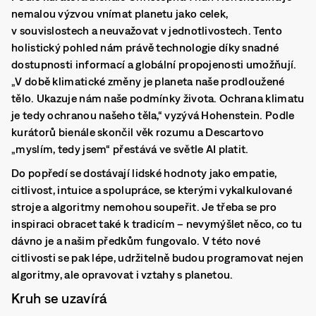
nemalou výzvou vnímat planetu jako celek,
v souvislostech a neuvažovat v jednotlivostech. Tento
holistický pohled nám právě technologie díky snadné
dostupnosti informací a globální propojenosti umožňují.
„V době klimatické změny je planeta naše prodloužené
tělo. Ukazuje nám naše podmínky života. Ochrana klimatu
je tedy ochranou našeho těla,“ vyzývá Hohenstein. Podle
kurátorů bienále skončil věk rozumu a Descartovo
„myslím, tedy jsem“ přestává ve světle AI platit.
Do popředí se dostávají lidské hodnoty jako empatie,
citlivost, intuice a spolupráce, se kterými vykalkulované
stroje a algoritmy nemohou soupeřit. Je třeba se pro
inspiraci obracet také k tradicím – nevymýšlet něco, co tu
dávno je a našim předkům fungovalo. V této nové
citlivosti se pak lépe, udržitelně budou programovat nejen
algoritmy, ale opravovat i vztahy s planetou.
Kruh se uzavírá