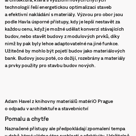
technologií řeší energetickou optimalizaci staveb
a efektivní nakládání s materiály. Výzvou pro obor jsou
podle Havla úsporné přístupy, kdy je lepší nestavět za
každou cenu, když je možné udělat konverzi stávajících
budov, nebo stavět budovy z modulových prvků, díky
nimž by pak byly lehce adaptovatelné na jiné funkce.
Užitečné by mohlo být pojetí budov jako materiálových
bank. Budovy jsou poté, co dožijí, rozebrány a materiály
a prvky použity pro stavbu budov nových.
Adam Havel z knihovny materiálů matériO Prague
o odpadu v architektuře a stavebnictví
Pomalu a chytře
Naznačené přístupy ale předpokládají zpomalení tempa
v době, které vládne étos rychlosti a efektivity. Udržitelně