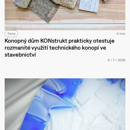
Téma
6 min
Konopný dům KONstrukt prakticky otestuje
rozmanité využití technického konopí ve
stavebnictví
6
/
7
/
2026