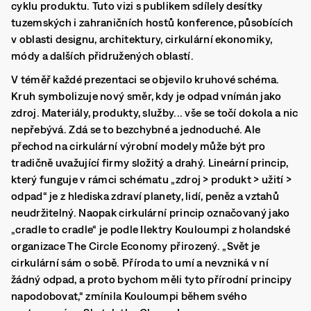
cyklu produktu. Tuto vizi s publikem sdílely desítky
tuzemských i zahraničních hostů konference, působících
v oblasti designu, architektury, cirkulární ekonomiky,
módy a dalších přidružených oblastí.
V téměř každé prezentaci se objevilo kruhové schéma.
Kruh symbolizuje nový směr, kdy je odpad vnímán jako
zdroj. Materiály, produkty, služby... vše se točí dokola a nic
nepřebývá. Zdá se to bezchybné a jednoduché. Ale
přechod na cirkulární výrobní modely může být pro
tradičně uvažující firmy složitý a drahý. Lineární princip,
který funguje v rámci schématu „zdroj > produkt > užití >
odpad“ je z hlediska zdraví planety, lidí, peněz a vztahů
neudržitelný. Naopak cirkulární princip označovaný jako
„cradle to cradle“ je podle Ilektry Kouloumpi z holandské
organizace The Circle Economy přirozený. „Svět je
cirkulární sám o sobě. Příroda to umí a nevzniká v ní
žádný odpad, a proto bychom měli tyto přírodní principy
napodobovat,“ zmínila Kouloumpi během svého