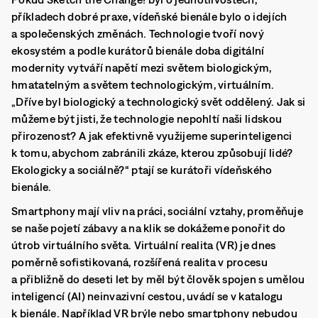
příkladech dobré praxe, vídeňské bienále bylo o idejích
a společenských změnách. Technologie tvoří nový
ekosystém a podle kurátorů bienále doba digitální
modernity vytváří napětí mezi světem biologickým,
hmatatelným a světem technologickým, virtuálním.
„Dříve byl biologický a technologický svět oddělený. Jak si
můžeme být jisti, že technologie nepohltí naši lidskou
přirozenost? A jak efektivně využijeme superinteligenci
k tomu, abychom zabránili zkáze, kterou způsobují lidé?
Ekologicky a sociálně?“ ptají se kurátoři vídeňského
bienále.
Smartphony mají vliv na práci, sociální vztahy, proměňuje
se naše pojetí zábavy a na klik se dokážeme ponořit do
útrob virtuálního světa. Virtuální realita (VR) je dnes
poměrně sofistikovaná, rozšířená realita v procesu
a přibližně do deseti let by měl být člověk spojen s umělou
inteligencí (AI) neinvazivní cestou, uvádí se v katalogu
k bienále. Například VR brýle nebo smartphony nebudou