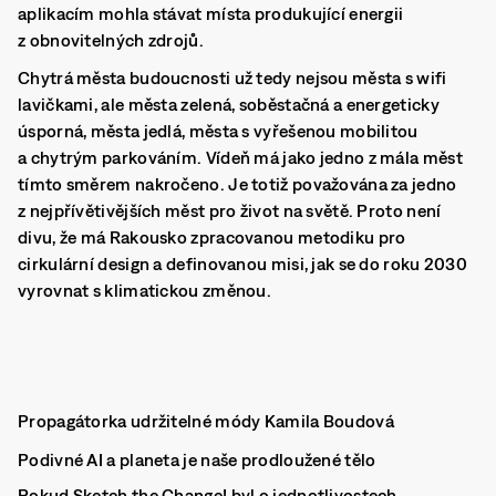
aplikacím mohla stávat místa produkující energii
z obnovitelných zdrojů.
Chytrá města budoucnosti už tedy nejsou města s wifi
lavičkami, ale města zelená, soběstačná a energeticky
úsporná, města jedlá, města s vyřešenou mobilitou
a chytrým parkováním. Vídeň má jako jedno z mála měst
tímto směrem nakročeno. Je totiž považována za jedno
z nejpřívětivějších měst pro život na světě. Proto není
divu, že má Rakousko zpracovanou metodiku pro
cirkulární design a definovanou misi, jak se do roku 2030
vyrovnat s klimatickou změnou.
Propagátorka udržitelné módy Kamila Boudová
Podivné AI a planeta je naše prodloužené tělo
Pokud Sketch the Change! byl o jednotlivostech,