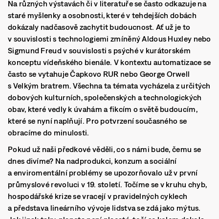
Na různých výstavách či v literatuře se často odkazuje na
staré myšlenky a osobnosti, které v tehdejších dobách
dokázaly nadčasově zachytit budoucnost. Ať už je to
v souvislosti s technologiemi zmíněný Aldous Huxley nebo
Sigmund Freud v souvislosti s psýché v kurátorském
konceptu vídeňského bienále. V kontextu automatizace se
často se vytahuje Čapkovo RUR nebo George Orwell
s Velkým bratrem. Všechna ta témata vycházela z určitých
dobových kulturních, společenských a technologických
obav, které vedly k úvahám a fikcím o světě budoucím,
které se nyní naplňují. Pro potvrzení současného se
obracíme do minulosti.
Pokud už naši předkové věděli, co s námi bude, čemu se
dnes divíme? Na nadprodukci, konzum a sociální
a enviromentální problémy se upozorňovalo už v první
průmyslové revoluci v 19. století. Točíme se v kruhu chyb,
hospodářské krize se vracejí v pravidelných cyklech
a představa lineárního vývoje lidstva se zdá jako mýtus.