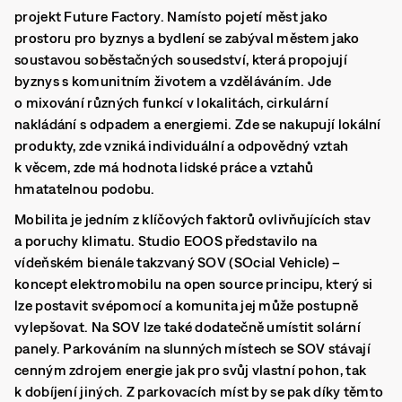
projekt Future Factory. Namísto pojetí měst jako
prostoru pro byznys a bydlení se zabýval městem jako
soustavou soběstačných sousedství, která propojují
byznys s komunitním životem a vzděláváním. Jde
o mixování různých funkcí v lokalitách, cirkulární
nakládání s odpadem a energiemi. Zde se nakupují lokální
produkty, zde vzniká individuální a odpovědný vztah
k věcem, zde má hodnota lidské práce a vztahů
hmatatelnou podobu.
Mobilita je jedním z klíčových faktorů ovlivňujících stav
a poruchy klimatu. Studio EOOS představilo na
vídeňském bienále takzvaný SOV (SOcial Vehicle) –
koncept elektromobilu na open source principu, který si
lze postavit svépomocí a komunita jej může postupně
vylepšovat. Na SOV lze také dodatečně umístit solární
panely. Parkováním na slunných místech se SOV stávají
cenným zdrojem energie jak pro svůj vlastní pohon, tak
k dobíjení jiných. Z parkovacích míst by se pak díky těmto