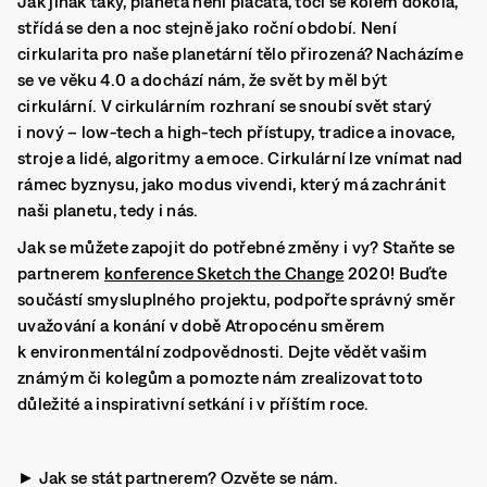
Jak jinak taky, planeta není placatá, točí se kolem dokola,
střídá se den a noc stejně jako roční období. Není
cirkularita pro naše planetární tělo přirozená? Nacházíme
se ve věku 4.0 a dochází nám, že svět by měl být
cirkulární. V cirkulárním rozhraní se snoubí svět starý
i nový – low-tech a high-tech přístupy, tradice a inovace,
stroje a lidé, algoritmy a emoce. Cirkulární lze vnímat nad
rámec byznysu, jako modus vivendi, který má zachránit
naši planetu, tedy i nás.
Jak se můžete zapojit do potřebné změny i vy? Staňte se
partnerem
konference Sketch the Change
2020! Buďte
součástí smysluplného projektu, podpořte správný směr
uvažování a konání v době Atropocénu směrem
k environmentální zodpovědnosti. Dejte vědět vašim
známým či kolegům a pomozte nám zrealizovat toto
důležité a inspirativní setkání i v příštím roce.
► Jak se stát partnerem? Ozvěte se nám.