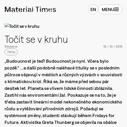
EN
MENU
Točit se v kruhu
Redakce
18
/
10
/
2019
Téma
„Budoucnost je teď! Budoucnost je nyní. Včera bylo
pozdě.“ …a další podobně naléhavé titulky se v posledním
půlroce objevují v médiích a různých výzvách v souvislosti
s klimatickou krizí. Říká se, že máme před sebou pár
desítek let. Planeta se vlivem lidské činnosti zbláznila.
Zastihl nás enviromentální žal. Poukazuje se na to, že je
třeba zastavit lineární model nekonečného ekonomického
růstu a vytěžování přírodních zdrojů. Požadují se
systémové změny, studenti stávkují během Fridays for
Future. Aktivistka Greta Thunberg se objevila na obálce