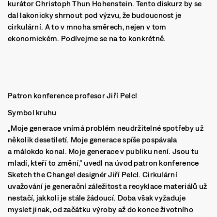
kurátor Christoph Thun Hohenstein. Tento diskurz by se
dal lakonicky shrnout pod výzvu, že budoucnost je
cirkulární. A to v mnoha směrech, nejen v tom
ekonomickém. Podívejme se na to konkrétně.
Patron konference profesor Jiří Pelcl
Symbol kruhu
„Moje generace vnímá problém neudržitelné spotřeby už
několik desetiletí. Moje generace spíše pospávala
a málokdo konal. Moje generace v publiku není. Jsou tu
mladí, kteří to změní,“ uvedl na úvod patron konference
Sketch the Change! designér Jiří Pelcl. Cirkulární
uvažování je generační záležitost a recyklace materiálů už
nestačí, jakkoli je stále žádoucí. Doba však vyžaduje
myslet jinak, od začátku výroby až do konce životního