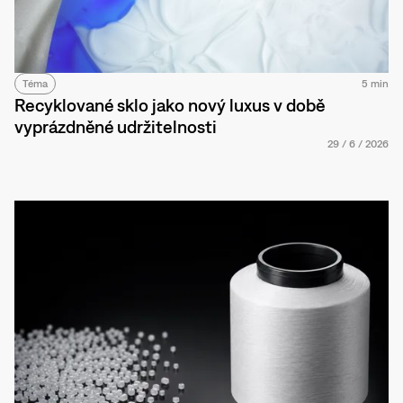
Téma
5 min
Recyklované sklo jako nový luxus v době
vyprázdněné udržitelnosti
29
/
6
/
2026