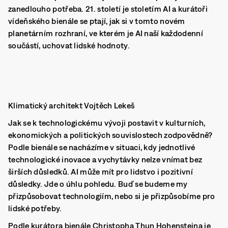
zanedlouho potřeba. 21. století je stoletím AI a kurátoři
vídeňského bienále se ptají, jak si v tomto novém
planetárním rozhraní, ve kterém je AI naší každodenní
součástí, uchovat lidské hodnoty.
Klimatický architekt Vojtěch Lekeš
Jak se k technologickému vývoji postavit v kulturních,
ekonomických a politických souvislostech zodpovědně?
Podle bienále se nacházíme v situaci, kdy jednotlivé
technologické inovace a vychytávky nelze vnímat bez
širších důsledků. AI může mít pro lidstvo i pozitivní
důsledky. Jde o úhlu pohledu. Buď se budeme my
přizpůsobovat technologiím, nebo si je přizpůsobíme pro
lidské potřeby.
Podle kurátora bienále Christopha Thun Hohensteina je