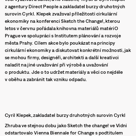
z agentury Direct People a zakladatel burzy druhotných
surovin Cyrkl. Klepek zvažoval příležitosti cirkulární
ekonomiky na konferenci Sketch the Change!, kterou
letos v červnu pořádala knihovna materiálů matériO
Prague ve spolupráci s Institutem plánování a rozvoje
města Prahy. Cílem akce bylo poukázat na principy
cirkulární ekonomiky a diskutovat konkrétní možnosti, jak
se mohou firmy, designéři, architekti a další kreativci
naladit na jiné uvažování při výrobě a uvažování
o produktu. Jde o to udržet materiály a věci co nejdéle
v oběhu a zabránit tak vzniku odpadu.
Cyril Klepek, zakladatel burzy druhotných surovin Cyrkl
Zhruba ve stejnou dobu jako Sketch the change! ve Vídni
odstartovalo Vienna Biennale for Change s podtitulem