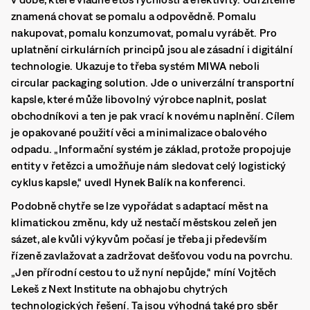
znamená chovat se pomalu a odpovědně. Pomalu
nakupovat, pomalu konzumovat, pomalu vyrábět. Pro
uplatnění cirkulárních principů jsou ale zásadní i digitální
technologie. Ukazuje to třeba systém MIWA neboli
circular packaging solution. Jde o univerzální transportní
kapsle, které může libovolný výrobce naplnit, poslat
obchodníkovi a ten je pak vrací k novému naplnění. Cílem
je opakované použití věci a minimalizace obalového
odpadu. „Informační systém je základ, protože propojuje
entity v řetězci a umožňuje nám sledovat celý logistický
cyklus kapsle,“ uvedl Hynek Balík na konferenci.
Podobně chytře se lze vypořádat s adaptací měst na
klimatickou změnu, kdy už nestačí městskou zeleň jen
sázet, ale kvůli výkyvům počasí je třeba ji především
řízeně zavlažovat a zadržovat dešťovou vodu na povrchu.
„Jen přírodní cestou to už nyní nepůjde,“ míní Vojtěch
Lekeš z Next Institute na obhajobu chytrých
technologických řešení. Ta jsou výhodná také pro sběr