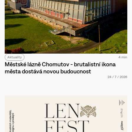
Aktuality
4 min
Městské lázně Chomutov - brutalistní ikona
města dostává novou budoucnost
24
/
7
/
2026