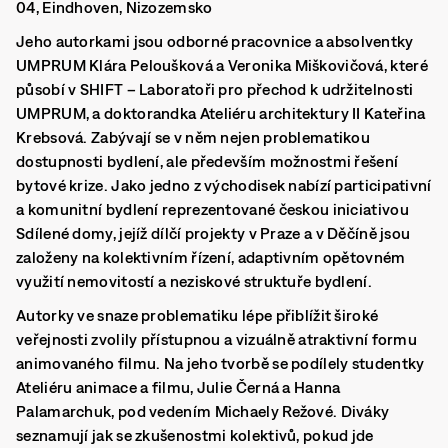
04, Eindhoven, Nizozemsko
Jeho autorkami
jsou odborné pracovnice a absolventky
UMPRUM Klára Peloušková a Veronika Miškovičová, které
působí v SHIFT – Laboratoři pro přechod k udržitelnosti
UMPRUM, a doktorandka Ateliéru architektury II Kateřina
Krebsová. Zabývají se v něm nejen problematikou
dostupnosti bydlení, ale především možnostmi řešení
bytové krize. Jako jedno z východisek nabízí participativní
a komunitní bydlení reprezentované českou iniciativou
Sdílené domy, jejíž dílčí projekty v Praze a v Děčíně jsou
založeny na kolektivním řízení, adaptivním opětovném
využití nemovitostí a neziskové struktuře bydlení.
Autorky ve snaze problematiku lépe přiblížit široké
veřejnosti zvolily přístupnou a vizuálně atraktivní formu
animovaného filmu. Na jeho tvorbě se podílely studentky
Ateliéru animace a filmu, Julie Černá a Hanna
Palamarchuk, pod vedením Michaely Režové. Diváky
seznamují jak se zkušenostmi kolektivů, pokud jde