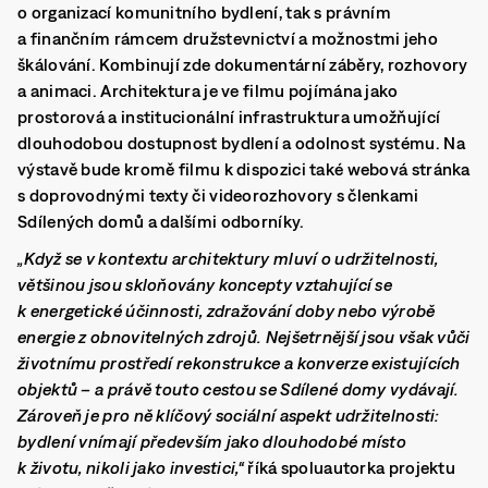
o organizací komunitního bydlení, tak s právním
a finančním rámcem družstevnictví a možnostmi jeho
škálování. Kombinují zde dokumentární záběry, rozhovory
a animaci. Architektura je ve filmu pojímána jako
prostorová a institucionální infrastruktura umožňující
dlouhodobou dostupnost bydlení a odolnost systému. Na
výstavě bude kromě filmu k dispozici také webová stránka
s doprovodnými texty či videorozhovory s členkami
Sdílených domů a dalšími odborníky.
„Když se v kontextu architektury mluví o udržitelnosti,
většinou jsou skloňovány koncepty vztahující se
k energetické účinnosti, zdražování doby nebo výrobě
energie z obnovitelných zdrojů. Nejšetrnější jsou však vůči
životnímu prostředí rekonstrukce a konverze existujících
objektů – a právě touto cestou se Sdílené domy vydávají.
Zároveň je pro ně klíčový sociální aspekt udržitelnosti:
bydlení vnímají především jako dlouhodobé místo
k životu, nikoli jako investici,“
říká spoluautorka projektu