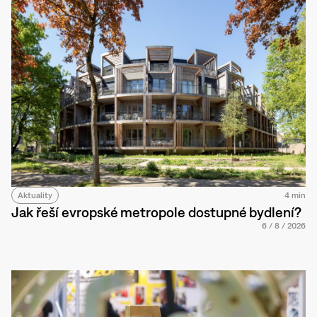
Aktuality
4 min
Jak řeší evropské metropole dostupné bydlení?
6
/
8
/
2026