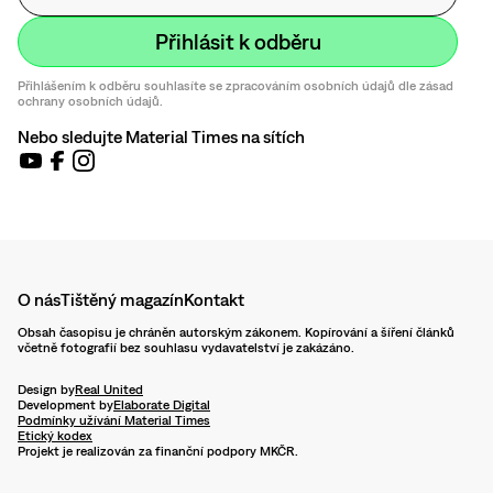
Přihlášením k odběru souhlasíte se zpracováním osobních údajů dle zásad
ochrany osobních údajů.
Nebo sledujte Material Times na sítích
O nás
Tištěný magazín
Kontakt
Obsah časopisu je chráněn autorským zákonem. Kopírování a šíření článků
včetně fotografií bez souhlasu vydavatelství je zakázáno.
Design by
Real United
Development by
Elaborate Digital
Podmínky užívání Material Times
Etický kodex
Projekt je realizován za finanční podpory MKČR.