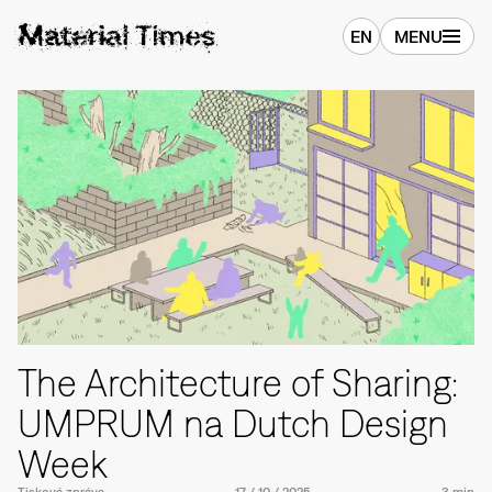
EN
MENU
The Architecture of Sharing:
UMPRUM na Dutch Design
Week
Tisková zpráva
17
/
10
/
2025
3 min