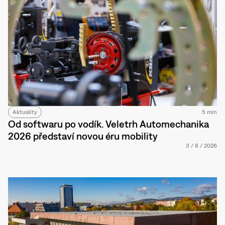
Aktuality
5 min
Od softwaru po vodík. Veletrh Automechanika
2026 představí novou éru mobility
3
/
8
/
2026