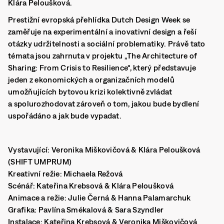
Klára Peloušková.
Prestižní evropská přehlídka Dutch Design Week se
zaměřuje na experimentální a inovativní design a řeší
otázky udržitelnosti a sociální problematiky. Právě tato
témata jsou zahrnuta v projektu „The Architecture of
Sharing: From Crisis to Resilience“, který představuje
jeden z ekonomických a organizačních modelů
umožňujících bytovou krizi kolektivně zvládat
a spolurozhodovat zároveň o tom, jakou bude bydlení
uspořádáno a jak bude vypadat.
Vystavující:
Veronika Miškovičová & Klára Peloušková
(SHIFT UMPRUM)
Kreativní režie:
Michaela Režová
Scénář:
Kateřina Krebsová & Klára Peloušková
Animace a režie:
Julie Černá & Hanna Palamarchuk
Grafika:
Pavlína Smékalová & Sara Szyndler
Instalace:
Kateřina Krebsová & Veronika Miškovičová