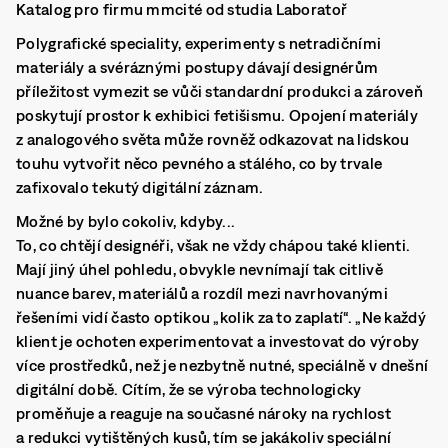
Katalog pro firmu mmcité od studia Laboratoř
Polygrafické speciality, experimenty s netradičními
materiály a svéráznými postupy dávají designérům
příležitost vymezit se vůči standardní produkci a zároveň
poskytují prostor k exhibici fetišismu. Opojení materiály
z analogového světa může rovněž odkazovat na lidskou
touhu vytvořit něco pevného a stálého, co by trvale
zafixovalo tekutý digitální záznam.
Možné by bylo cokoliv, kdyby...
To, co chtějí designéři, však ne vždy chápou také klienti.
Mají jiný úhel pohledu, obvykle nevnímají tak citlivě
nuance barev, materiálů a rozdíl mezi navrhovanými
řešeními vidí často optikou „kolik za to zaplatí“. „Ne každý
klient je ochoten experimentovat a investovat do výroby
více prostředků, než je nezbytně nutné, speciálně v dnešní
digitální době. Cítím, že se výroba technologicky
proměňuje a reaguje na současné nároky na rychlost
a redukci vytištěných kusů, tím se jakákoliv speciální