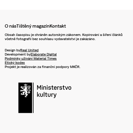
O nás
Tištěný magazín
Kontakt
Obsah časopisu je chráněn autorským zákonem. Kopírování a šíření článků
včetně fotografií bez souhlasu vydavatelství je zakázáno.
Design by
Real United
Development by
Elaborate Digital
Podmínky užívání Material Times
Etický kodex
Projekt je realizován za finanční podpory MKČR.