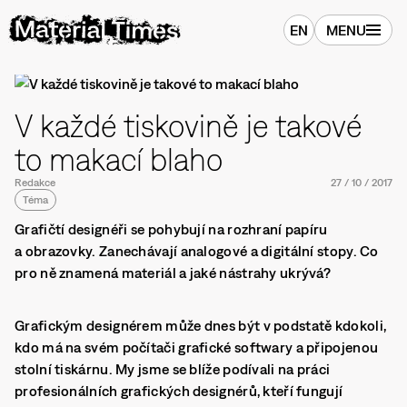
EN
MENU
V každé tiskovině je takové
to makací blaho
Redakce
27
/
10
/
2017
Téma
Grafičtí designéři se pohybují na rozhraní papíru
a obrazovky. Zanechávají analogové a digitální stopy. Co
pro ně znamená materiál a jaké nástrahy ukrývá?
Grafickým designérem může dnes být v podstatě kdokoli,
kdo má na svém počítači grafické softwary a připojenou
stolní tiskárnu. My jsme se blíže podívali na práci
profesionálních grafických designérů, kteří fungují