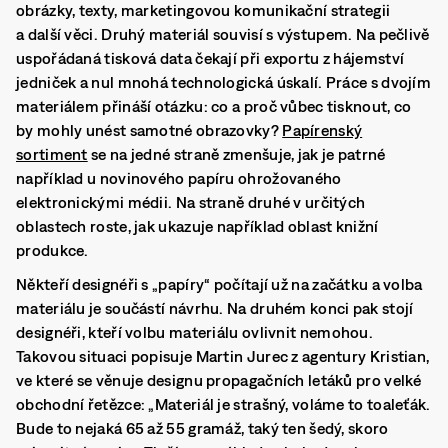
obrázky, texty, marketingovou komunikační strategii
a další věci. Druhý materiál souvisí s výstupem. Na pečlivě
uspořádaná tisková data čekají při exportu z hájemství
jedniček a nul mnohá technologická úskalí. Práce s dvojím
materiálem přináší otázku: co a proč vůbec tisknout, co
by mohly unést samotné obrazovky?
Papírenský
sortiment
se na jedné straně zmenšuje, jak je patrné
například u novinového papíru ohrožovaného
elektronickými médii. Na straně druhé v určitých
oblastech roste, jak ukazuje například oblast knižní
produkce.
Někteří designéři s „papíry“ počítají už na začátku a volba
materiálu je součástí návrhu. Na druhém konci pak stojí
designéři, kteří volbu materiálu ovlivnit nemohou.
Takovou situaci popisuje Martin Jurec z agentury Kristian,
ve které se věnuje designu propagačních letáků pro velké
obchodní řetězce: „Materiál je strašný, voláme to toaleťák.
Bude to nejaká 65 až 55 gramáž, taký ten šedý, skoro