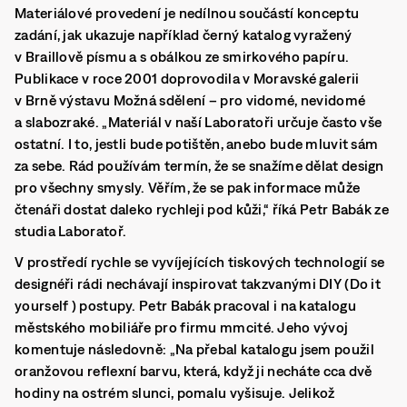
Materiálové provedení je nedílnou součástí konceptu
zadání, jak ukazuje například černý katalog vyražený
v Braillově písmu a s obálkou ze smirkového papíru.
Publikace v roce 2001 doprovodila v Moravské galerii
v Brně výstavu Možná sdělení – pro vidomé, nevidomé
a slabozraké. „Materiál v naší Laboratoři určuje často vše
ostatní. I to, jestli bude potištěn, anebo bude mluvit sám
za sebe. Rád používám termín, že se snažíme dělat design
pro všechny smysly. Věřím, že se pak informace může
čtenáři dostat daleko rychleji pod kůži,“ říká Petr Babák ze
studia Laboratoř.
V prostředí rychle se vyvíjejících tiskových technologií se
designéři rádi nechávají inspirovat takzvanými DIY (Do it
yourself ) postupy. Petr Babák pracoval i na katalogu
městského mobiliáře pro firmu mmcité. Jeho vývoj
komentuje následovně: „Na přebal katalogu jsem použil
oranžovou reflexní barvu, která, když ji necháte cca dvě
hodiny na ostrém slunci, pomalu vyšisuje. Jelikož