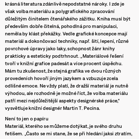
krásná literatura zdánlivě nepodstatné nároky. I zde je
však volba materiálu a polygrafického zpracování
důležitým činitelem čtenářského zážitku. Kniha musí být
především dobře čitelná, pohodlná pro manipulaci,
neměla by klást překážky. Vedle grafické koncepce mají
materiál a dokončovací techniky, např. šití, lepení, různé
povrchové úpravy jako laky, schopnost žánr knihy
prakticky a esteticky podtrhnout. „Materiálové řešení
tvoří v knižní grafice padesát a více procent úspěchu.
Mám tu zkušenost, že stejná grafika ve dvou různých
provedeních hovoří jiným jazykem a vzbuzuje zcela
odlišné emoce. Ne vždy platí, že dražší materiál je nutně
výhodou, ale rozhodně je možné říct, že volba materiálu
patří mezi nejdůležitější aspekty designérské práce,“
vysvětluje knižní designér Martin T. Pecina.
Není to jen o papíru
Materiál, kterého se můžeme dotýkat, je svého druhu
fetišem. „Často se mi stane, že se při hledání jaksi ztratím,