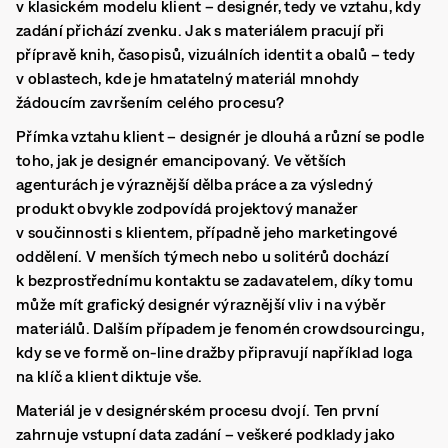
v klasickém modelu klient – designér, tedy ve vztahu, kdy
zadání přichází zvenku. Jak s materiálem pracují při
přípravě knih, časopisů, vizuálních identit a obalů – tedy
v oblastech, kde je hmatatelný materiál mnohdy
žádoucím završením celého procesu?
Přímka vztahu klient – designér je dlouhá a různí se podle
toho, jak je designér emancipovaný. Ve větších
agenturách je výraznější dělba práce a za výsledný
produkt obvykle zodpovídá projektový manažer
v součinnosti s klientem, případně jeho marketingové
oddělení. V menších týmech nebo u solitérů dochází
k bezprostřednímu kontaktu se zadavatelem, díky tomu
může mít grafický designér výraznější vliv i na výběr
materiálů. Dalším případem je fenomén crowdsourcingu,
kdy se ve formě on-line dražby připravují například loga
na klíč a klient diktuje vše.
Materiál je v designérském procesu dvojí. Ten první
zahrnuje vstupní data zadání – veškeré podklady jako