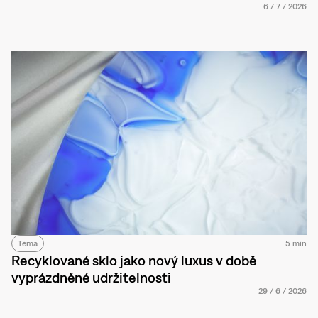
6
/
7
/
2026
Téma
5 min
Recyklované sklo jako nový luxus v době
vyprázdněné udržitelnosti
29
/
6
/
2026