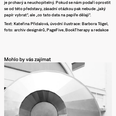
je prchavý a neuchopitelný. Pokud se nám podaří oprostit
se od této představy, zásadní otázkou pak nebude „jaký
papír vybrat“, ale „co tato data na papíře dělají“.
Text: Kateřina Přidalová, úvodní ilustrace: Barbora Tögel,
foto: archiv designérů, PageFive, BookTherapy a redakce
Mohlo by vás zajímat