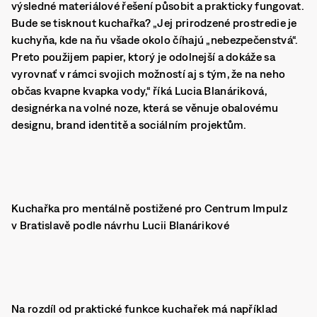
výsledné materiálové řešení působit a prakticky fungovat.
Bude se tisknout kuchařka? „Jej prirodzené prostredie je
kuchyňa, kde na ňu všade okolo číhajú „nebezpečenstvá“.
Preto použijem papier, ktorý je odolnejší a dokáže sa
vyrovnať v rámci svojich možností aj s tým, že na neho
občas kvapne kvapka vody,“ říká Lucia Blanáriková,
designérka na volné noze, která se věnuje obalovému
designu, brand identitě a sociálním projektům.
Kuchařka pro mentálně postižené pro Centrum Impulz
v Bratislavě podle návrhu Lucii Blanárikové
Na rozdíl od praktické funkce kuchařek má například