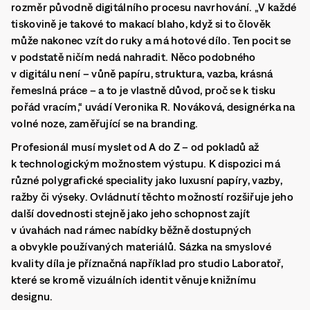
rozměr původně digitálního procesu navrhování. „V každé
tiskovině je takové to makací blaho, když si to člověk
může nakonec vzít do ruky a má hotové dílo. Ten pocit se
v podstatě ničím nedá nahradit. Něco podobného
v digitálu není – vůně papíru, struktura, vazba, krásná
řemeslná práce – a to je vlastně důvod, proč se k tisku
pořád vracím,“ uvádí Veronika R. Nováková, designérka na
volné noze, zaměřující se na branding.
Profesionál musí myslet od A do Z – od pokladů až
k technologickým možnostem výstupu. K dispozici má
různé polygrafické speciality jako luxusní papíry, vazby,
ražby či výseky. Ovládnutí těchto možností rozšiřuje jeho
další dovednosti stejně jako jeho schopnost zajít
v úvahách nad rámec nabídky běžně dostupných
a obvykle používaných materiálů. Sázka na smyslové
kvality díla je příznačná například pro studio Laboratoř,
které se kromě vizuálních identit věnuje knižnímu
designu.