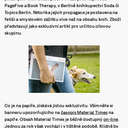
PageFive a Book Therapy, v Berlíně knihkupectví Soda či
Topics Berlin. Rétorika jejich propagace je postavena na
fetiši a smyslovém zážitku více než na obsahu knih. Zboží
představují jako exkluzivní artikl pro určitou cílovou
skupinu.
Co je na papíře, získává jistou exkluzivitu. Všimněte si
banneru upozorňujícího na
časopis Material Times
na
papíře. Obsah Material Times je běžně dostupný
on-line
.
Jednou za rok však vychází i v tištěné podobě. Klidně by