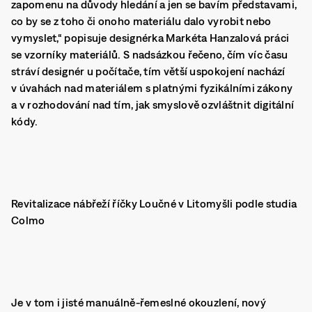
zapomenu na důvody hledání a jen se bavím představami,
co by se z toho či onoho materiálu dalo vyrobit nebo
vymyslet,“ popisuje designérka Markéta Hanzalová práci
se vzorníky materiálů. S nadsázkou řečeno, čím víc času
stráví designér u počítače, tím větší uspokojení nachází
v úvahách nad materiálem s platnými fyzikálními zákony
a v rozhodování nad tím, jak smyslově ozvláštnit digitální
kódy.
Revitalizace nábřeží říčky Loučné v Litomyšli podle studia
Colmo
Je v tom i jisté manuálně-řemeslné okouzlení, nový