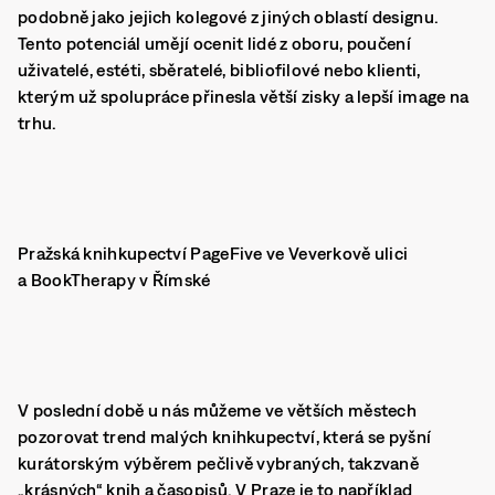
podobně jako jejich kolegové z jiných oblastí designu.
Tento potenciál umějí ocenit lidé z oboru, poučení
uživatelé, estéti, sběratelé, bibliofilové nebo klienti,
kterým už spolupráce přinesla větší zisky a lepší image na
trhu.
Pražská knihkupectví PageFive ve Veverkově ulici
a BookTherapy v Římské
V poslední době u nás můžeme ve větších městech
pozorovat trend malých knihkupectví, která se pyšní
kurátorským výběrem pečlivě vybraných, takzvaně
„krásných“ knih a časopisů. V Praze je to například