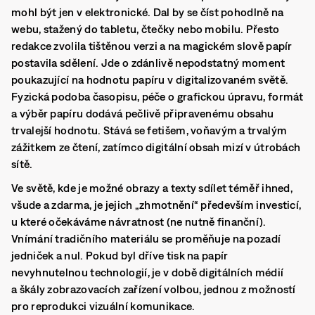
mohl být jen v elektronické. Dal by se číst pohodlně na
webu, stažený do tabletu, čtečky nebo mobilu. Přesto
redakce zvolila tištěnou verzi a na magickém slově papír
postavila sdělení. Jde o zdánlivě nepodstatný moment
poukazující na hodnotu papíru v digitalizovaném světě.
Fyzická podoba časopisu, péče o grafickou úpravu, formát
a výběr papíru dodává pečlivě připravenému obsahu
trvalejší hodnotu. Stává se fetišem, voňavým a trvalým
zážitkem ze čtení, zatímco digitální obsah mizí v útrobách
sítě.
Ve světě, kde je možné obrazy a texty sdílet téměř ihned,
všude a zdarma, je jejich „zhmotnění“ především investicí,
u které očekáváme návratnost (ne nutně finanční).
Vnímání tradičního materiálu se proměňuje na pozadí
jedniček a nul. Pokud byl dříve tisk na papír
nevyhnutelnou technologií, je v době digitálních médií
a škály zobrazovacích zařízení volbou, jednou z možností
pro reprodukci vizuální komunikace.