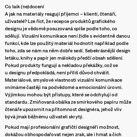
Co laik (ne)docení
A jak na materiály reagují příjemci – klienti, čtenáři,
uživatelé? Lze říct, že recepce produktů grafického
designu je vědomě posuzovaná spíše podle toho, co
sdělují. Vizuální komunikace není židle s evidentně danou
funkcí, kde lze použitý materiál hodnotit například podle
toho, zda se nám na něm dobře sedí. Sebekrásnější design
letáku, knihy a papír jen málokdy předčí obsah sdělení.
Pokud produkty fungují a nekladou překážky, což se
u designu předpokládá, není příliš důvod chválit.
Materiálové, smyslové vlastnosti vizuální komunikace
vnímáme častěji na podvědomé a emocionální úrovni.
Výjimkou mohou být přístupy, které se odchylují od
standardu. Zmiňovaná obálka ze smirkového papíru může
čtenáře upozornit na přítomnost designéra, jehož vliv
bývá jinak běžnému uživateli skrytý.
Pokud mají profesionální grafičtí designéři možnost,
dokážou obhospodařovat nejen zrak, ale i hmat a čich