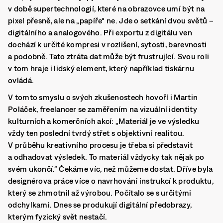
v době supertechnologií, které na obrazovce umí být na
pixel přesně, ale na „papíře“ ne. Jde o setkání dvou světů –
digitálního a analogového. Při exportu z digitálu ven
dochází k určité kompresi v rozlišení, sytosti, barevnosti
a podobně. Tato ztráta dat může být frustrující. Svou roli
v tom hraje i lidský element, který například tiskárnu
ovládá.
V tomto smyslu o svých zkušenostech hovoří i Martin
Poláček, freelancer se zaměřením na vizuální identity
kulturních a komerčních akcí: „Materiál je ve výsledku
vždy ten poslední tvrdý střet s objektivní realitou.
V průběhu kreativního procesu je třeba si představit
a odhadovat výsledek. To materiál vždycky tak nějak po
svém ukončí.“ Čekáme víc, než můžeme dostat. Dříve byla
designérova práce více o navrhování instrukcí k produktu,
který se zhmotnil až výrobou. Počítalo se s určitými
odchylkami. Dnes se produkují digitální předobrazy,
kterým fyzický svět nestačí.