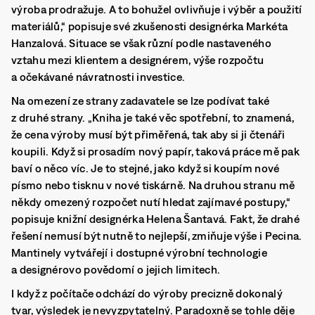
výroba prodražuje. A to bohužel ovlivňuje i výběr a použití
materiálů,“ popisuje své zkušenosti designérka Markéta
Hanzalová. Situace se však různí podle nastaveného
vztahu mezi klientem a designérem, výše rozpočtu
a očekávané návratnosti investice.
Na omezení ze strany zadavatele se lze podívat také
z druhé strany. „Kniha je také věc spotřební, to znamená,
že cena výroby musí být přiměřená, tak aby si ji čtenáři
koupili. Když si prosadím nový papír, taková práce mě pak
baví o něco víc. Je to stejné, jako když si koupím nové
písmo nebo tisknu v nové tiskárně. Na druhou stranu mě
někdy omezený rozpočet nutí hledat zajímavé postupy,“
popisuje knižní designérka Helena Šantavá. Fakt, že drahé
řešení nemusí být nutně to nejlepší, zmiňuje výše i Pecina.
Mantinely vytvářejí i dostupné výrobní technologie
a designérovo povědomí o jejich limitech.
I když z počítače odchází do výroby precizně dokonalý
tvar, výsledek je nevyzpytatelný. Paradoxně se tohle děje