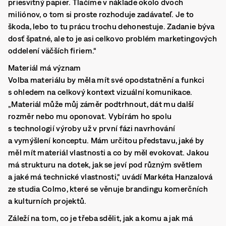
priesvitný papier. Tlačíme v náklade okolo dvoch
miliónov, o tom si proste rozhoduje zadávateľ. Je to
škoda, lebo to tu prácu trochu dehonestuje. Zadanie býva
dosť špatné, ale to je asi celkovo problém marketingových
oddelení väčších firiem.“
Materiál má význam
Volba materiálu by měla mít své opodstatnění a funkci
s ohledem na celkový kontext vizuální komunikace.
„Materiál může můj záměr podtrhnout, dát mu další
rozměr nebo mu oponovat. Vybírám ho spolu
s technologií výroby už v první fázi navrhování
a vymýšlení konceptu. Mám určitou představu, jaké by
měl mít materiál vlastnosti a co by měl evokovat. Jakou
má strukturu na dotek, jak se jeví pod různým světlem
a jaké má technické vlastnosti,“ uvádí Markéta Hanzalová
ze studia Colmo, které se věnuje brandingu komerčních
a kulturních projektů.
Záleží na tom, co je třeba sdělit, jak a komu a jak má