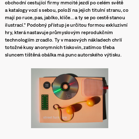
obchodní cestující firmy mmcité jezdí po celém světě
a katalogy vozí s sebou, položí na jejich titulní stranu, co
mají po ruce, pas, jablko, klíče… a ty se po cestě stanou
ilustrací.“ Podobný přístup je určitou formou exkluzivní
hry, která nastavuje průmyslovým reprodukčním
technologiím zrcadlo. Ty v masových nákladech chrlí
totožné kusy anonymních tiskovin, zatímco třeba
sluncem tištěná obálka má punc autorského výtisku.