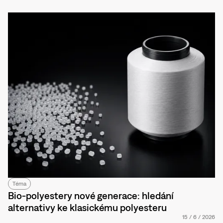
Téma
Bio-polyestery nové generace: hledání
alternativy ke klasickému polyesteru
15
/
6
/
2026