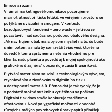
Emoce a rozum
V rámci marketingové komunikace pozorujeme
marnotratnost při tisku letáků, ve veřejném prostoru se
potýkáme s vizuálním smogem. V kontextu
bezodpadových tendencí – zero waste – je třeba se
pozastavit i nad současnou podobou obalového designu.
„Ak navrhujem obal, mala by som myslieť na to, čo bude
s ním potom, a mala by som zvážiť viac vecí, ktoré ma
dovedú k tomu správnemu riešeniu vhodnému pre
klienta, našu planétu a povedú aj k mojej spokojnosti ako
grafického dizajnéra,“ upozorňuje Lucia Blanáriková.
Plýtvání materiálem souvisí i s technologickým vývojem,
zrychlováním a zlevňováním digitálního tisku
a dostupností materiálů. Přenos dat je tak rychlý, že je
v podstatě možné mít knihu vytištěnou na počkání.
Digitální tisk dnes směle konkuruje tradičnímu
ofsetovému. Nové polygrafické možnosti v podobě
různých umělých povrchových úprav papírů přinášejí