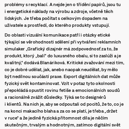
problémy s recyklací. A nejde jen o třídění papírů, jsou tu
i energetické náklady na výrobu a zdroje, včetně těch
lidských. Je třeba počítat s celkovým dopadem na
uživatele a prostředí, do kterého produkty vstupují.
Do oblasti vizuální komunikace patří i otázky etické
týkající se věrohodnosti sdělení při vytváření reklamních
simulaker „Grafický dizajnér má zodpovednosť za to, že
produkt, ktorý „balí“ do luxusného obalu, si to zaslúži a je
kvalitný,“ dodává Blanáriková. Kritické zvažování mezi tím,
co je dobré udělat, jak, anebo naopak neudělat, by mělo
být nedílnou součástí praxe. Export digitálních dat může
fyzický svět kontaminovat. Vzít v potaz tyto okolnosti
přepokládá opustit rovinu fetiše a emocionálních soudů
a racionálně zvážit důsledky. Týká se to designérů
i klientů. Na nich je, aby se odpoutali od pocitů, že to, co je
na konci makacího blaha a za co se platí, je třeba „držet
v ruce“ a že jedině fyzická přítomnost díla je něčím
skutečným, trvalým a hodnotným, zatímco digitální svět