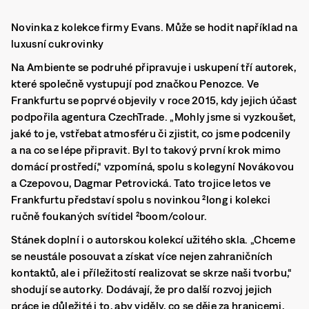
Novinka z kolekce firmy Evans. Může se hodit například na
luxusní cukrovinky
Na Ambiente se podruhé připravuje i uskupení tří autorek,
které společně vystupují pod značkou Penozce. Ve
Frankfurtu se poprvé objevily v roce 2015, kdy jejich účast
podpořila agentura CzechTrade. „Mohly jsme si vyzkoušet,
jaké to je, vstřebat atmosféru či zjistit, co jsme podcenily
a na co se lépe připravit. Byl to takový první krok mimo
domácí prostředí,“ vzpomíná, spolu s kolegyní Novákovou
a Czepovou, Dagmar Petrovická. Tato trojice letos ve
Frankfurtu představí spolu s novinkou ²long i kolekci
ručně foukaných svítidel ²boom/colour.
Stánek doplní i o autorskou kolekcí užitého skla. „Chceme
se neustále posouvat a získat více nejen zahraničních
kontaktů, ale i příležitostí realizovat se skrze naši tvorbu,“
shodují se autorky. Dodávají, že pro další rozvoj jejich
práce je důležité i to, aby viděly, co se děje za hranicemi,