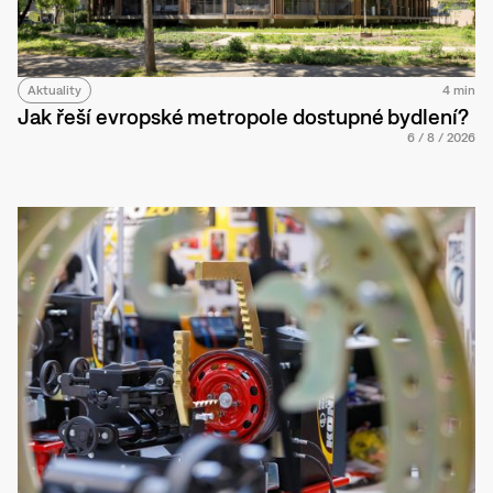
Aktuality
4 min
Jak řeší evropské metropole dostupné bydlení?
6
/
8
/
2026