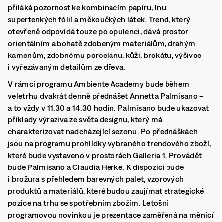
přiláká pozornost ke kombinacím papíru, lnu,
supertenkých fólií a měkoučkých látek. Trend, který
otevřeně odpovídá touze po opulenci, dává prostor
orientálním a bohatě zdobeným materiálům, drahým
kamenům, zdobnému porcelánu, kůži, brokátu, výšivce
i vyřezávaným detailům ze dřeva.
V rámci programu Ambiente Academy bude během
veletrhu dvakrát denně přednášet Annetta Palmisano –
a to vždy v 11.30 a 14.30 hodin. Palmisano bude ukazovat
příklady výraziva ze světa designu, který má
charakterizovat nadcházející sezonu. Po přednáškách
jsou na programu prohlídky vybraného trendového zboží,
které bude vystaveno v prostorách Galleria 1. Provádět
bude Palmisano a Claudia Herke. K dispozici bude
i brožura s přehledem barevných palet, vzorových
produktů a materiálů, které budou zaujímat strategické
pozice na trhu se spotřebním zbožím. Letošní
programovou novinkou je prezentace zaměřená na měnící