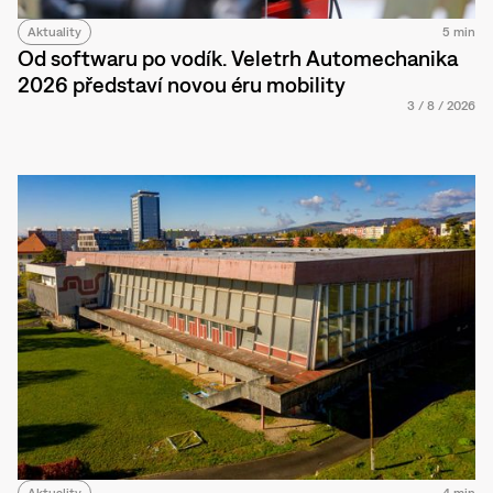
Aktuality
5 min
Od softwaru po vodík. Veletrh Automechanika
2026 představí novou éru mobility
3
/
8
/
2026