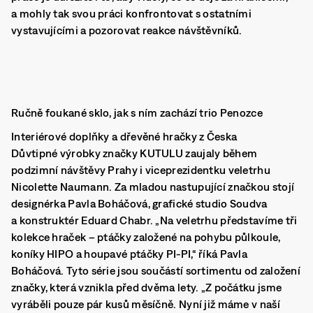
a mohly tak svou práci konfrontovat s ostatními
vystavujícími a pozorovat reakce návštěvníků.
Ručně foukané sklo, jak s ním zachází trio Penozce
Interiérové doplňky a dřevěné hračky z Česka
Důvtipné výrobky značky KUTULU zaujaly během
podzimní návštěvy Prahy i viceprezidentku veletrhu
Nicolette Naumann. Za mladou nastupující značkou stojí
designérka Pavla Boháčová, grafické studio Soudva
a konstruktér Eduard Chabr. „Na veletrhu představíme tři
kolekce hraček – ptáčky založené na pohybu půlkoule,
koníky HIPO a houpavé ptáčky PI-PI,“ říká Pavla
Boháčová. Tyto série jsou součástí sortimentu od založení
značky, která vznikla před dvěma lety. „Z počátku jsme
vyráběli pouze pár kusů měsíčně. Nyní již máme v naší