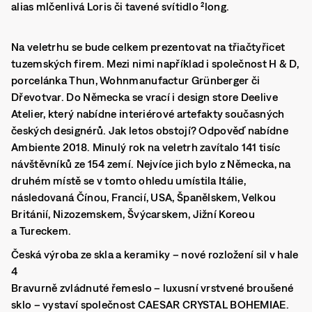
alias mlčenlivá Loris či tavené svítidlo ²long.
Na veletrhu se bude celkem prezentovat na třiačtyřicet
tuzemských firem. Mezi nimi například i společnost H & D,
porcelánka Thun, Wohnmanufactur Grünberger či
Dřevotvar. Do Německa se vrací i design store Deelive
Atelier, který nabídne interiérové artefakty současných
českých designérů. Jak letos obstojí? Odpověď nabídne
Ambiente 2018. Minulý rok na veletrh zavítalo 141 tisíc
návštěvníků ze 154 zemí. Nejvíce jich bylo z Německa, na
druhém místě se v tomto ohledu umístila Itálie,
následovaná Čínou, Francií, USA, Španělskem, Velkou
Británií, Nizozemskem, Švýcarskem, Jižní Koreou
a Tureckem.
Česká výroba ze skla a keramiky – nové rozložení sil v hale
4
Bravurně zvládnuté řemeslo – luxusní vrstvené broušené
sklo – vystaví společnost CAESAR CRYSTAL BOHEMIAE.