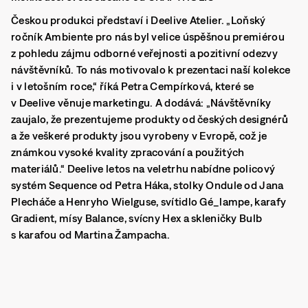
Českou produkci představí i Deelive Atelier. „Loňský
ročník Ambiente pro nás byl velice úspěšnou premiérou
z pohledu zájmu odborné veřejnosti a pozitivní odezvy
návštěvníků. To nás motivovalo k prezentaci naší kolekce
i v letošním roce,“ říká Petra Cempírková, které se
v Deelive věnuje marketingu. A dodává: „Návštěvníky
zaujalo, že prezentujeme produkty od českých designérů
a že veškeré produkty jsou vyrobeny v Evropě, což je
známkou vysoké kvality zpracování a použitých
materiálů.“ Deelive letos na veletrhu nabídne policový
systém Sequence od Petra Háka, stolky Ondule od Jana
Plecháče a Henryho Wielguse, svítidlo Gé_lampe, karafy
Gradient, mísy Balance, svícny Hex a skleničky Bulb
s karafou od Martina Žampacha.