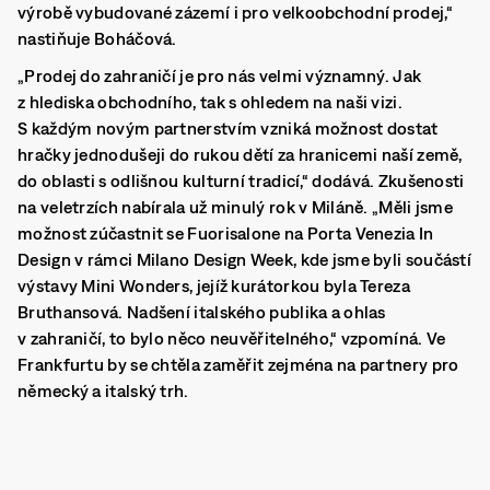
výrobě vybudované zázemí i pro velkoobchodní prodej,“
nastiňuje Boháčová.
„Prodej do zahraničí je pro nás velmi významný. Jak
z hlediska obchodního, tak s ohledem na naši vizi.
S každým novým partnerstvím vzniká možnost dostat
hračky jednodušeji do rukou dětí za hranicemi naší země,
do oblasti s odlišnou kulturní tradicí,“ dodává. Zkušenosti
na veletrzích nabírala už minulý rok v Miláně. „Měli jsme
možnost zúčastnit se Fuorisalone na Porta Venezia In
Design v rámci Milano Design Week, kde jsme byli součástí
výstavy Mini Wonders, jejíž kurátorkou byla Tereza
Bruthansová. Nadšení italského publika a ohlas
v zahraničí, to bylo něco neuvěřitelného,“ vzpomíná. Ve
Frankfurtu by se chtěla zaměřit zejména na partnery pro
německý a italský trh.