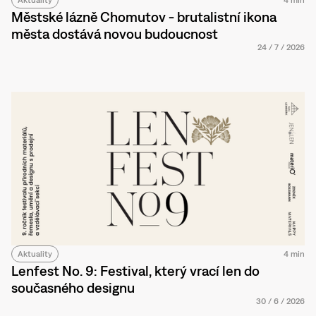
Aktuality
4 min
Městské lázně Chomutov - brutalistní ikona
města dostává novou budoucnost
24
/
7
/
2026
Aktuality
4 min
Lenfest No. 9: Festival, který vrací len do
současného designu
30
/
6
/
2026