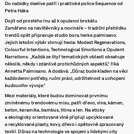
Do nabídky deelive patří i praktické police Sequence od
Petra Háka
Dojít od prostého lnu až k opulenci brokátu
Zaměřeno na návštěvníky a novináře – tradiční přehlídku
trendů opět připravuje studio bora.herke.palmisano.
Jejich letošní výběr shrnují hesla: Modest Regenerations,
Colourful Intentions, Technological Emotions a Opulent
Narrations. „Každá ze čtyř tematických oblastí obsahuje
několik, někdy i zdánlivě protichůdných aspektů,“ říká
Annetta Palmisano. A dodává: „Důraz bude kladen na věci
každodenní potřeby, ruční práci, udržitelnost a uchopení
budoucího vývoje.“
Mezi materiály, které budou dominovat prvnímu
zmíněnému trendovému mixu, patří dřevo, vlna, kámen,
beton, keramika, bambus, litina a len. Na eticky
a ekologicky orientované vlně připlují upcyklované
a recyklované plasty, kovy, dřevo i opětovně zpracovaný
textil. Důraz na technologie ve spojení s lidskými city