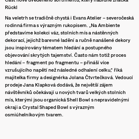
Rückl
Na veletrh se tradičně chystá i Evans Atelier – severočeská
rodinná firma s výrazným rukopisem. „Na Ambiente
představíme kolekci váz, stolních mís a nástěnných
dekorací, jejichž barevné ladění a ručně nanášené dekory
jsou inspirovány tématem hledání a postupného
objevování skrytých tajemství. Často nám totiž proces
hledání – fragment po fragmentu – přináší více
vzrušujícího napětí než následné odhalení celku,“ říká
majitelka firmy a designérka Jolana Čtvrtečková. Vedoucí
prodeje Jana Klapková dodává, že největší zájem
návštěvníků očekávají u nových tvarů velkých stolních
mís, kterými jsou organická Shell Bowl s nepravidelnými
okraji a Crystal Shaped Bowl s výrazným
osmiúhelníkovým tvarem.