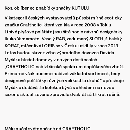
Kos, oblíbenec z nabídky značky KUTULU
V kategorii českých vystavovatelů působí mírně exoticky
značka Craftholic, která vznikla v roce 2008 v Tokiu.
Líbivé plyšové polštáře jsou šité podle návrhů designérky
Ikuko Yamamoto. Veselý RAB, zadumaný SLOTH, šibalský
KORAT, mlčenlivá LORIS se v Česku usídlily v roce 2013.
Letos budou skrze svého výhradního dovozce Davida
Myšáka hledat domovy v nových destinacích.
„CRAFTHOLIC nabízí široké spektrum doplňkového zboží.
Primárně však budeme nabízet základní sortiment, tedy
designové polštářky různých velikostí a druhů,“ upřesňuje
Myšák a dodává, že kolekce bývá s ohledem na novou
sezonu aktualizována zpravidla dvakrát až třikrát ročně.
Měkkoučcí světoobčané od CRAFTHOLIC