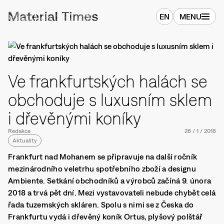
EN
MENU
Ve frankfurtských halách se
obchoduje s luxusním sklem
i dřevěnými koníky
Redakce
26
/
1
/
2018
Aktuality
Frankfurt nad Mohanem se připravuje na další ročník
mezinárodního veletrhu spotřebního zboží a designu
Ambiente. Setkání obchodníků a výrobců začíná 9. února
2018 a trvá pět dní. Mezi vystavovateli nebude chybět celá
řada tuzemských skláren. Spolu s nimi se z Česka do
Frankfurtu vydá i dřevěný koník Ortus, plyšový polštář