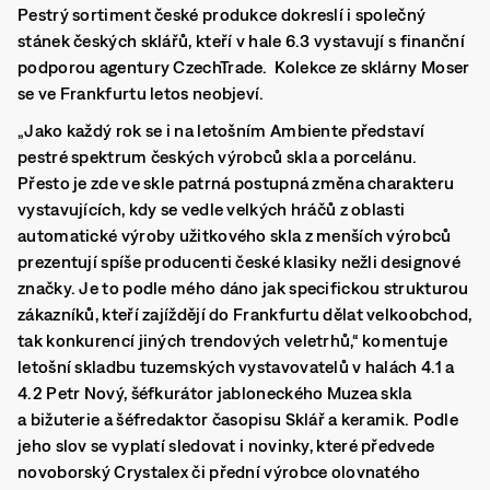
Pestrý sortiment české produkce dokreslí i společný
stánek českých sklářů, kteří v hale 6.3 vystavují s finanční
podporou agentury CzechTrade. Kolekce ze sklárny Moser
se ve Frankfurtu letos neobjeví.
„Jako každý rok se i na letošním Ambiente představí
pestré spektrum českých výrobců skla a porcelánu.
Přesto je zde ve skle patrná postupná změna charakteru
vystavujících, kdy se vedle velkých hráčů z oblasti
automatické výroby užitkového skla z menších výrobců
prezentují spíše producenti české klasiky nežli designové
značky. Je to podle mého dáno jak specifickou strukturou
zákazníků, kteří zajíždějí do Frankfurtu dělat velkoobchod,
tak konkurencí jiných trendových veletrhů,“ komentuje
letošní skladbu tuzemských vystavovatelů v halách 4.1 a
4.2 Petr Nový, šéfkurátor jabloneckého Muzea skla
a bižuterie a šéfredaktor časopisu Sklář a keramik. Podle
jeho slov se vyplatí sledovat i novinky, které předvede
novoborský Crystalex či přední výrobce olovnatého