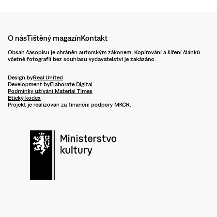
O nás
Tištěný magazín
Kontakt
Obsah časopisu je chráněn autorským zákonem. Kopírování a šíření článků
včetně fotografií bez souhlasu vydavatelství je zakázáno.
Design by
Real United
Development by
Elaborate Digital
Podmínky užívání Material Times
Etický kodex
Projekt je realizován za finanční podpory MKČR.