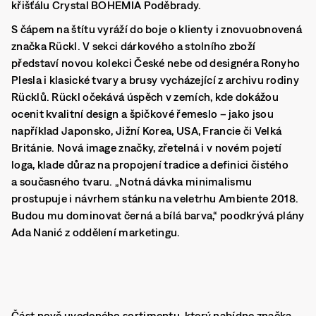
křišťálu Crystal BOHEMIA Poděbrady.
S čápem na štítu vyráží do boje o klienty i znovuobnovená
značka Rückl. V sekci dárkového a stolního zboží
představí novou kolekci České nebe od designéra Ronyho
Plesla i klasické tvary a brusy vycházející z archivu rodiny
Rücklů. Rückl očekává úspěch v zemích, kde dokážou
ocenit kvalitní design a špičkové řemeslo – jako jsou
například Japonsko, Jižní Korea, USA, Francie či Velká
Británie. Nová image značky, zřetelná i v novém pojetí
loga, klade důraz na propojení tradice a definici čistého
a současného tvaru. „Notná dávka minimalismu
prostupuje i návrhem stánku na veletrhu Ambiente 2018.
Budou mu dominovat černá a bílá barva,“ poodkrývá plány
Ada Nanić z oddělení marketingu.
Část nově uvedeného sortimentu, který nabídne značka