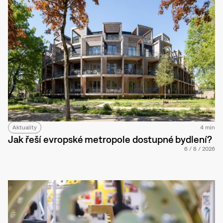
Aktuality
4 min
Jak řeší evropské metropole dostupné bydlení?
6
/
8
/
2026