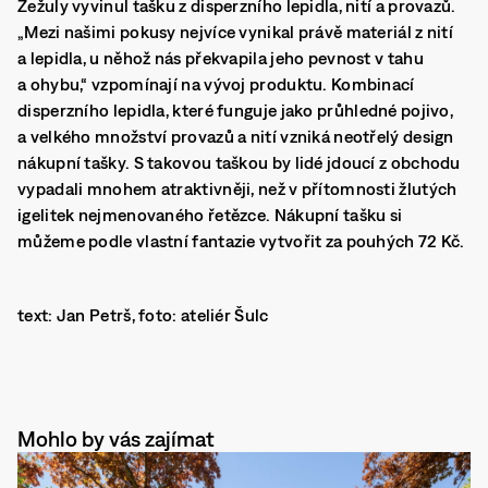
Žežuly vyvinul tašku z disperzního lepidla, nití a provazů.
„Mezi našimi pokusy nejvíce vynikal právě materiál z nití
a lepidla, u něhož nás překvapila jeho pevnost v tahu
a ohybu,“ vzpomínají na vývoj produktu. Kombinací
disperzního lepidla, které funguje jako průhledné pojivo,
a velkého množství provazů a nití vzniká neotřelý design
nákupní tašky. S takovou taškou by lidé jdoucí z obchodu
vypadali mnohem atraktivněji, než v přítomnosti žlutých
igelitek nejmenovaného řetězce. Nákupní tašku si
můžeme podle vlastní fantazie vytvořit za pouhých 72 Kč.
text: Jan Petrš, foto: ateliér Šulc
Mohlo by vás zajímat