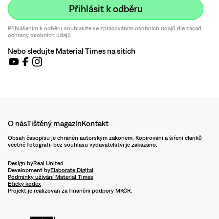
Přihlášením k odběru souhlasíte se zpracováním osobních údajů dle zásad
ochrany osobních údajů.
Nebo sledujte Material Times na sítích
O nás
Tištěný magazín
Kontakt
Obsah časopisu je chráněn autorským zákonem. Kopírování a šíření článků
včetně fotografií bez souhlasu vydavatelství je zakázáno.
Design by
Real United
Development by
Elaborate Digital
Podmínky užívání Material Times
Etický kodex
Projekt je realizován za finanční podpory MKČR.