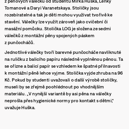
z pěnových válečků od studentů Mirka Huška, Lenky
Tomanové a Daryi Varanetskaya. Stoličky jsou
rozebíratelné a tak je děti mohou využívat tvořivě ke
stavění. Válečky lze využít zároveň jako cvičební či
masážní pomůcku. Stolička LOG je složena ze sedmi
válečků z montážní pěny spojených páskem
z punčocháčů.
Jednotlivé válečky tvoří barevné punčocháče navlíknuté
na ruličku z balicího papíru následně vyplněnou pěnou. Ta
se ořízne a balicí papír se vzhledem ke špatné přilnavosti
k montážní pěně lehce vyjme. Stolička vyjde zhruba na 96
Kč. Pokud by studenti uvažovali o další výrobě stoličky,
museli by se zřejmě poohlédnout po vhodnějším
materiálu. „V nynější variantě by asi pěna na válečky
neprošla přes hygienické normy pro kontakt s dětmi,“
uvažuje Huška.