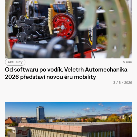
Aktuality
5 min
Od softwaru po vodík. Veletrh Automechanika
2026 představí novou éru mobility
3
/
8
/
2026