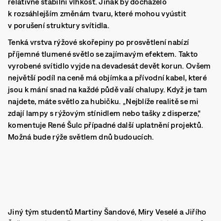
relativně stabilní vlhkost. Jinak by docházelo
k rozsáhlejším změnám tvaru, které mohou vyústit
v porušení struktury svítidla.
Tenká vrstva rýžové skořepiny po prosvětlení nabízí
příjemné tlumené světlo se zajímavým efektem. Takto
vyrobené svítidlo vyjde na devadesát devět korun. Ovšem
největší podíl na ceně má objímka a přívodní kabel, které
jsou k mání snad na každé půdě vaší chalupy. Když je tam
najdete, máte světlo za hubičku. „Nejblíže realitě se mi
zdají lampy s rýžovým stínidlem nebo tašky z disperze,“
komentuje René Šulc případné další uplatnění projektů.
Možná bude rýže světlem dnů budoucích.
Jiný tým studentů Martiny Šandové, Miry Veselé a Jiřího