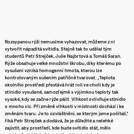
Rozsypanou rýži nemusíme vyhazovat, můžeme z ní
vytvořit nápaditá svítidla. Stejně tak to udělal tým
studentů Petr Strejček, Julie Najbrtová a Tomáš Saran.
Rýže obsahuje velké množství škrobu, díky kterému po
vysušení vzniká homogenní hmota, kterou lze
kontrolovaným sušením patřičně tvarovat. „Teplota
okolního prostředí přestává hrát roli ve chvíli kdy je
stínidlo vysušené, samozřejmě s výjimkou teploty tak
vysoké, kdy se začne rýže pálit. Vlhkost ovlivňuje stínidlo
o mnoho víc. Při změně vlhkosti v místnosti dochází i ke
změnám tvaru. Je to ozvláštnění, se kterým jsme počítali,“
říká Petr Strejček a dodává, že je důležité a nelehké
zajistit, aby prostředí, kde bude svítidlo stát, mělo