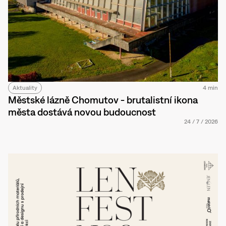
Aktuality
4 min
Městské lázně Chomutov - brutalistní ikona
města dostává novou budoucnost
24
/
7
/
2026