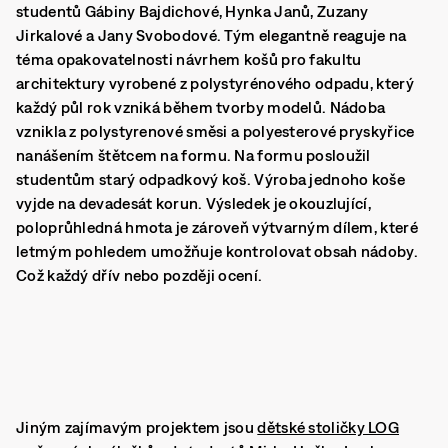
studentů Gábiny Bajdichové, Hynka Janů, Zuzany
Jirkalové a Jany Svobodové. Tým elegantně reaguje na
téma opakovatelnosti návrhem košů pro fakultu
architektury vyrobené z polystyrénového odpadu, který
každý půl rok vzniká během tvorby modelů. Nádoba
vznikla z polystyrenové směsi a polyesterové pryskyřice
nanášením štětcem na formu. Na formu posloužil
studentům starý odpadkový koš. Výroba jednoho koše
vyjde na devadesát korun. Výsledek je okouzlující,
poloprůhledná hmota je zároveň výtvarným dílem, které
letmým pohledem umožňuje kontrolovat obsah nádoby.
Což každý dřív nebo později ocení.
Jiným zajímavým projektem jsou
dětské stoličky LOG