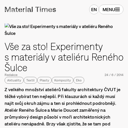
EN
MENU
Vše za sto! Experimenty
s materiály v ateliéru Reného
Šulce
Redakce
24
/
6
/
2014
Aktuality
Textil
Plasty
Kompozity
Eko
Z velkého množství ateliérů fakulty architektury ČVUT je
těžké vybírat ten nejlepší. Při klauzurách si každý musí
najít svůj okruh zájmu a ten si prohlédnout podrobněji.
Ateliér Reného Šulce a Marie Doucet zaměřený na
průmyslový design působí v moři architektonických
ateliéru nenápadně. Brzy však zjistíte, že se tam pod