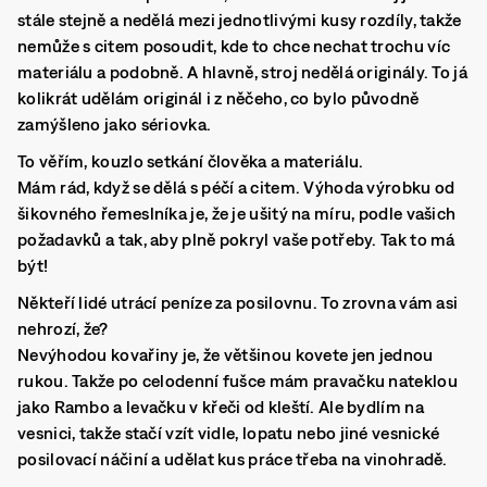
stále stejně a nedělá mezi jednotlivými kusy rozdíly, takže
nemůže s citem posoudit, kde to chce nechat trochu víc
materiálu a podobně. A hlavně, stroj nedělá originály. To já
kolikrát udělám originál i z něčeho, co bylo původně
zamýšleno jako sériovka.
To věřím, kouzlo setkání člověka a materiálu.
Mám rád, když se dělá s péčí a citem. Výhoda výrobku od
šikovného řemeslníka je, že je ušitý na míru, podle vašich
požadavků a tak, aby plně pokryl vaše potřeby. Tak to má
být!
Někteří lidé utrácí peníze za posilovnu. To zrovna vám asi
nehrozí, že?
Nevýhodou kovařiny je, že většinou kovete jen jednou
rukou. Takže po celodenní fušce mám pravačku nateklou
jako Rambo a levačku v křeči od kleští. Ale bydlím na
vesnici, takže stačí vzít vidle, lopatu nebo jiné vesnické
posilovací náčiní a udělat kus práce třeba na vinohradě.