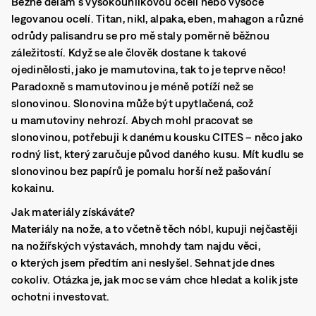
Běžně dělám s vysokouhlíkovou ocelí nebo vysoce
legovanou ocelí. Titan, nikl, alpaka, eben, mahagon a různé
odrůdy palisandru se pro mě staly poměrně běžnou
záležitostí. Když se ale člověk dostane k takové
ojedinělosti, jako je mamutovina, tak to je teprve něco!
Paradoxně s mamutovinou je méně potíží než se
slonovinou. Slonovina může být upytlačená, což
u mamutoviny nehrozí. Abych mohl pracovat se
slonovinou, potřebuji k danému kousku CITES – něco jako
rodný list, který zaručuje původ daného kusu. Mít kudlu se
slonovinou bez papírů je pomalu horší než pašování
kokainu.
Jak materiály získáváte?
Materiály na nože, a to včetně těch nóbl, kupuji nejčastěji
na nožířských výstavách, mnohdy tam najdu věci,
o kterých jsem předtím ani neslyšel. Sehnat jde dnes
cokoliv. Otázka je, jak moc se vám chce hledat a kolik jste
ochotni investovat.