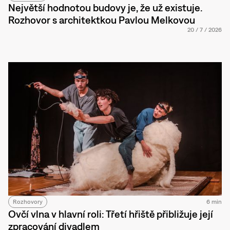
Největší hodnotou budovy je, že už existuje.
Rozhovor s architektkou Pavlou Melkovou
20
/
7
/
2026
Rozhovory
6 min
Ovčí vlna v hlavní roli: Třetí hřiště přibližuje její
zpracování divadlem