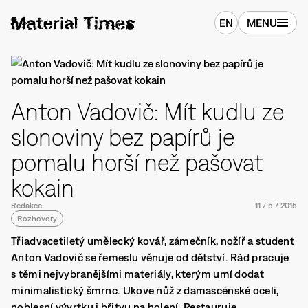
EN
MENU
Anton Vadovič: Mít kudlu ze
slonoviny bez papírů je
pomalu horší než pašovat
kokain
Redakce
11
/
5
/
2015
Rozhovory
Třiadvacetiletý umělecký kovář, zámečník, nožíř a student
Anton Vadovič se řemeslu věnuje od dětství. Rád pracuje
s těmi nejvybranějšími materiály, kterým umí dodat
minimalistický šmrnc. Ukove nůž z damascénské oceli,
noblesní vývrtku i břitvu na holení. Restauruje