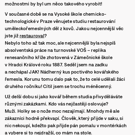
možnostmi by byl um něco takového vyrobit!
V současné době se na Vysoké škole chemicko-
technologické v Praze věnujete studiu restaurování
uměleckořemeslných děl z kovů. Jakou nejcennější věc
jste již
restauroval
?
Nebylo toho až tak moc, ale nejcennější byla nejspíš
absolventská práce na turnovské VOŠ – replika
renesančního kříže zhotovená v Zámečnické škole
v Hradci Králové roku 1887. Seděl jsem na zadku
a nechápal JAK! Nádherný kus poctivého kovářského
řemesla. Korunu tomu dalo pak to, že to celé udělali žáci
druhého ročníku! Cítil jsem se trochu méněcenný.
Už delší dobu si jako kovář během studia přivyděláváte
různými zakázkami. Kdo vás nejčastěji oslovuje?
Muži. Holky se o nože moc nezajímají. Mnohdy mě ale
zákazníci hodně překvapí. Člověk, který přijde v saku, si
nic nekoupí, kdežto pak přijde pán pomalu v montérkách
a vybere si to nejdražší, co mám na stole.