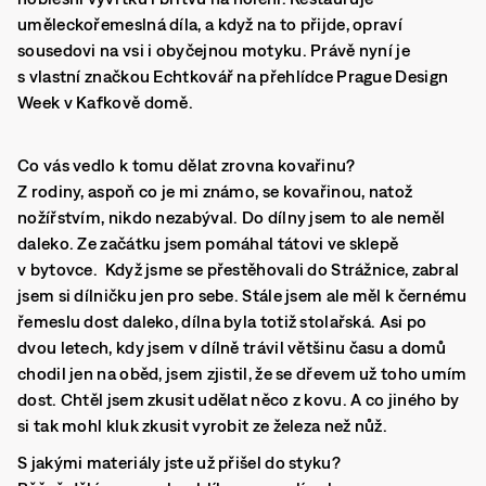
uměleckořemeslná díla, a když na to přijde, opraví
sousedovi na vsi i obyčejnou motyku. Právě nyní je
s vlastní značkou Echtkovář na přehlídce Prague Design
Week v Kafkově domě.
Co vás vedlo k tomu dělat zrovna kovařinu?
Z rodiny, aspoň co je mi známo, se kovařinou, natož
nožířstvím, nikdo nezabýval. Do dílny jsem to ale neměl
daleko. Ze začátku jsem pomáhal tátovi ve sklepě
v bytovce. Když jsme se přestěhovali do Strážnice, zabral
jsem si dílničku jen pro sebe. Stále jsem ale měl k černému
řemeslu dost daleko, dílna byla totiž stolařská. Asi po
dvou letech, kdy jsem v dílně trávil většinu času a domů
chodil jen na oběd, jsem zjistil, že se dřevem už toho umím
dost. Chtěl jsem zkusit udělat něco z kovu. A co jiného by
si tak mohl kluk zkusit vyrobit ze železa než nůž.
S jakými materiály jste už přišel do styku?