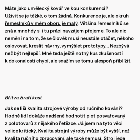
Máte jako umělecký kovář velkou konkurenci?
Uživit se je těžké, o tom žádná. Konkurence je, ale
okruh
řemeslníků v mém oboru je malý
. Většina řemeslníků se
zná a mnohdy si i tu práci navzájem přejeme. To ale nic
nemění na tom, že se člověk musí neustále otáčet, někoho
oslovovat, kreslit návrhy, vymýšlet prototypy… Nezbývá
než být nejlepší. Mně teda ještě notný kus zkušeností
k dokonalosti chybí, ale snažím se tomu alespoň přiblížit.
Břitva žirafí kost
Jak se liší kvalita strojové výroby od ručního kování?
Hodně lidí dokáže nadšeně hodnotit plot posvařovaný
z polotovarů z nějakého řetězce. Já jsem na tyto věci
velice kritický. Kvalita strojní výroby může být vyšší, než
kvalita ručního zpracování, ale také nemusí. Stroj jede