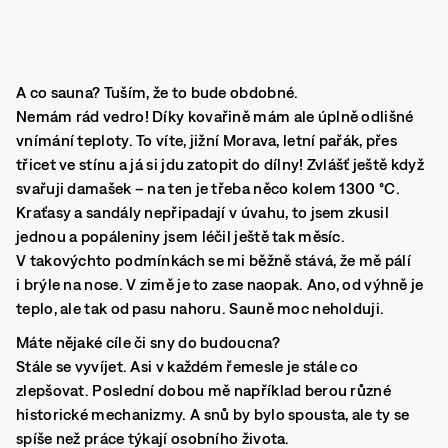
A co sauna? Tuším, že to bude obdobné.
Nemám rád vedro! Díky kovařině mám ale úplně odlišné
vnímání teploty. To víte, jižní Morava, letní pařák, přes
třicet ve stínu a já si jdu zatopit do dílny! Zvlášť ještě když
svařuji damašek – na ten je třeba něco kolem 1300 °C.
Kraťasy a sandály nepřipadají v úvahu, to jsem zkusil
jednou a popáleniny jsem léčil ještě tak měsíc.
V takovýchto podmínkách se mi běžně stává, že mě pálí
i brýle na nose. V zimě je to zase naopak. Ano, od výhně je
teplo, ale tak od pasu nahoru. Sauně moc neholduji.
Máte nějaké cíle či sny do budoucna?
Stále se vyvíjet. Asi v každém řemesle je stále co
zlepšovat. Poslední dobou mě například berou různé
historické mechanizmy. A snů by bylo spousta, ale ty se
spíše než práce týkají osobního života.