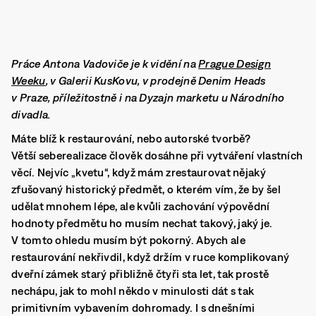
Práce Antona Vadoviče je k vidění na
Prague Design
Weeku
, v Galerii KusKovu, v prodejně Denim Heads
v Praze, příležitostně i na Dyzajn marketu u Národního
divadla.
Máte blíž k restaurování, nebo autorské tvorbě?
Větší seberealizace člověk dosáhne při vytváření vlastních
věcí. Nejvíc „kvetu“, když mám zrestaurovat nějaký
zfušovaný historický předmět, o kterém vím, že by šel
udělat mnohem lépe, ale kvůli zachování výpovědní
hodnoty předmětu ho musím nechat takový, jaký je.
V tomto ohledu musím být pokorný. Abych ale
restaurování nekřivdil, když držím v ruce komplikovaný
dveřní zámek starý přibližně čtyři sta let, tak prostě
nechápu, jak to mohl někdo v minulosti dát s tak
primitivním vybavením dohromady. I s dnešními