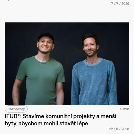
17
/
7
/
2026
Rozhovory
9 min
IFUB*: Stavíme komunitní projekty a menší
byty, abychom mohli stavět lépe
22
/
6
/
2026