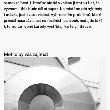
samovznícení. Už teď se ale dá s velkou jistotou říct, že
význam lithia bude dál stoupat. Na místě se zdá být tedy
i otázka, jestli v souvislosti vyhrocením problémů, které
přináší naše závislost na fosilních palivech, nedojde také
k tomu, že ropné kartely vystřídají
kartely lithiové
.
Mohlo by vás zajímat