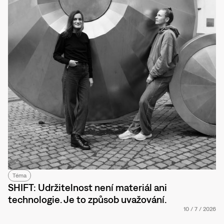
Téma
SHIFT: Udržitelnost není materiál ani
technologie. Je to způsob uvažování.
10
/
7
/
2026