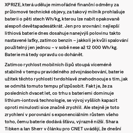
XPRIZE, která uděluje mimořádné finanční odměny za
průlomové technické objevy, za takový milník prohlašuje
baterii o pěti stech Wh/kg, kterou lze nabít opakovaně
alespoň devětapadesátkrát. Jen pro srovnání: nejlepší
lithiová baterie dnes dosahuje nanejvýš polovinu takto
nastavené laťky, zatímco benzín – jakkoli je kvůli spalování
použitelný jen jednou – v sobě nese až 12 000 Wh/kg.
Baterie má tedy opravdu co dohánět.
Zatímco rychlost mobilních čipů stoupá víceméně
stabilně v tempu pravidelného zdvojnásobování, baterie
užitek těchto rychlostí tvrdohlavě znehodnocuje s tím, jak
se odmítá tomuto tempu přizpůsobit.
Fakt je, že za
posledních dvacet let, co trhu s bateriemi dominuje
lithium-iontová technologie, se vývoj vyšších kapacit
oproti minulosti sice značně zrychlil. Ale stejně je toto
zrychlení v porovnání s exponenciálním růstem všeho
toho, čemu baterie dodává šťávu, výrazně nižší. Shara
Tibken a Ian Sherr v článku pro CNET uvádějí, že dnešní