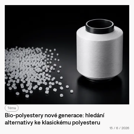
Téma
Bio-polyestery nové generace: hledání
alternativy ke klasickému polyesteru
15
/
6
/
2026