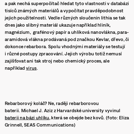
a pak nechá superpočítač hledat tyto vlastnosti v databázi
tisíců známých materiálů a vypočítat pravděpodobnost
jejich použitelnosti.
Vedle různých sloučenin lithia se tak
dnes jako slibný materiál ukazuje například hliník,
magnézium, grafénový papír a uhlíková nanovlákna, para-
aramidová vlákna prodávaná pod značkou Kevlar, dřevo, či
dokonce rebarbora.
Spolu vhodnými materiály se testují
i různé postupy zpracování. Jejich výrobu totiž nemusí
zajišťovat ani tak stroj nebo chemický proces, ale
například
virus
.
Rebarborový koláč? Ne, raději rebarborovou
baterii. Michael J. Aziz z Harvardské university vyvinul
baterii na bázi uhlíku
, která se obejde bez kovů. (foto: Eliza
Grinnell, SEAS Communications)