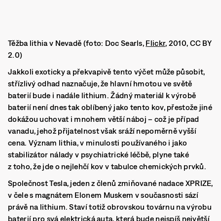
Těžba lithia v Nevadě (foto: Doc Searls,
Flickr
, 2010, CC BY
2.0)
Jakkoli exoticky a překvapivě tento výčet může působit,
střízlivý odhad naznačuje, že hlavní hmotou ve světě
baterií bude i nadále lithium
. Žádný materiál k výrobě
baterií není dnes tak oblíbený jako tento kov, přestože jiné
dokážou uchovat i mnohem větší náboj – což je případ
vanadu, jehož přijatelnost však sráží nepoměrně vyšší
cena. Význam lithia, v minulosti používaného i jako
stabilizátor nálady v psychiatrické léčbě, plyne také
z toho, že jde o nejlehčí kov v tabulce chemických prvků.
Společnost Tesla, jeden z členů zmiňované nadace XPRIZE,
v čele s magnátem Elonem Muskem v současnosti sází
právě na lithium. Staví totiž obrovskou továrnu na výrobu
baterií pro svá elektrická auta, která bude nejspíš největší