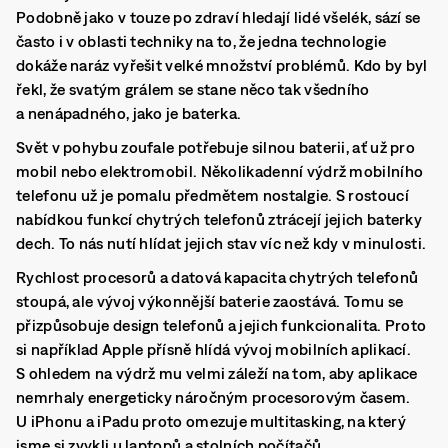
Podobně jako v touze po zdraví hledají lidé všelék, sází se
často i v oblasti techniky na to, že jedna technologie
dokáže naráz vyřešit velké množství problémů. Kdo by byl
řekl, že svatým grálem se stane něco tak všedního
a nenápadného, jako je baterka.
Svět v pohybu zoufale potřebuje silnou baterii, ať už pro
mobil nebo elektromobil. Několikadenní výdrž mobilního
telefonu už je pomalu předmětem nostalgie. S rostoucí
nabídkou funkcí chytrých telefonů ztrácejí jejich baterky
dech. To nás nutí hlídat jejich stav víc než kdy v minulosti.
Rychlost procesorů a datová kapacita chytrých telefonů
stoupá, ale vývoj výkonnější baterie zaostává. Tomu se
přizpůsobuje design telefonů a jejich funkcionalita. Proto
si například Apple přísně hlídá vývoj mobilních aplikací.
S ohledem na výdrž mu velmi záleží na tom, aby aplikace
nemrhaly energeticky náročným procesorovým časem.
U iPhonu a iPadu proto omezuje multitasking, na který
jsme si zvykli u laptopů a stolních počítačů.