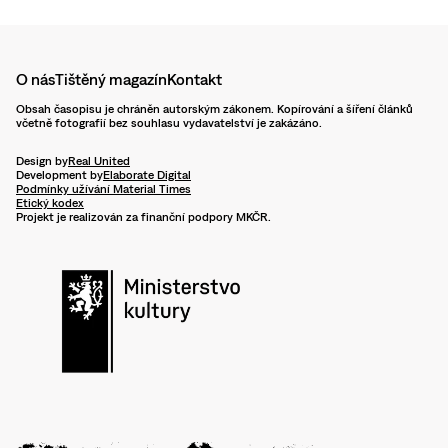
O nás
Tištěný magazín
Kontakt
Obsah časopisu je chráněn autorským zákonem. Kopírování a šíření článků
včetně fotografií bez souhlasu vydavatelství je zakázáno.
Design by
Real United
Development by
Elaborate Digital
Podmínky užívání Material Times
Etický kodex
Projekt je realizován za finanční podpory MKČR.