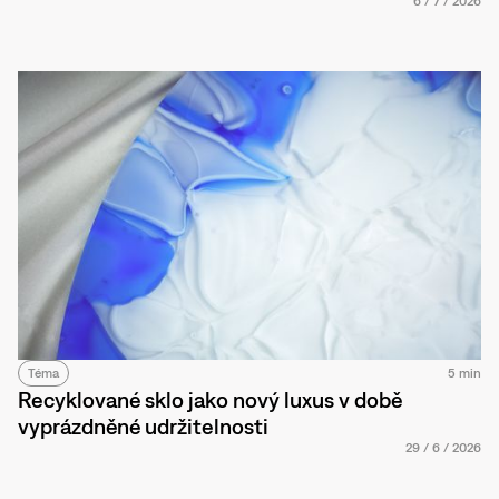
6
/
7
/
2026
Téma
5 min
Recyklované sklo jako nový luxus v době
vyprázdněné udržitelnosti
29
/
6
/
2026