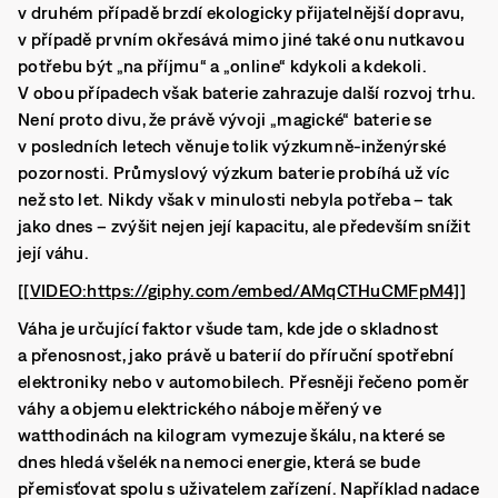
v druhém případě brzdí ekologicky přijatelnější dopravu,
v případě prvním okřesává mimo jiné také onu nutkavou
potřebu být „na příjmu“ a „online“ kdykoli a kdekoli.
V obou případech však baterie zahrazuje další rozvoj trhu.
Není proto divu, že právě vývoji „magické“ baterie se
v posledních letech věnuje tolik výzkumně-inženýrské
pozornosti. Průmyslový výzkum baterie probíhá už víc
než sto let. Nikdy však v minulosti nebyla potřeba – tak
jako dnes – zvýšit nejen její kapacitu, ale především snížit
její váhu.
[[VIDEO:https://giphy.com/embed/AMqCTHuCMFpM4]]
Váha je určující faktor všude tam, kde jde o skladnost
a přenosnost, jako právě u baterií do příruční spotřební
elektroniky nebo v automobilech. Přesněji řečeno poměr
váhy a objemu elektrického náboje měřený ve
watthodinách na kilogram vymezuje škálu, na které se
dnes hledá všelék na nemoci energie, která se bude
přemisťovat spolu s uživatelem zařízení. Například nadace