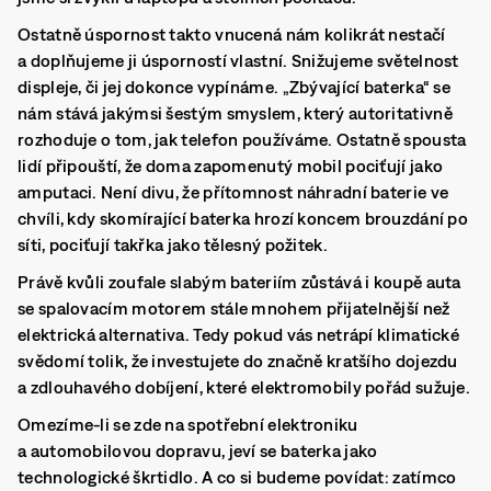
Ostatně úspornost takto vnucená nám kolikrát nestačí
a doplňujeme ji úsporností vlastní. Snižujeme světelnost
displeje, či jej dokonce vypínáme. „Zbývající baterka“ se
nám stává jakýmsi šestým smyslem, který autoritativně
rozhoduje o tom, jak telefon používáme. Ostatně spousta
lidí připouští, že doma zapomenutý mobil pociťují jako
amputaci. Není divu, že přítomnost náhradní baterie ve
chvíli, kdy skomírající baterka hrozí koncem brouzdání po
síti, pociťují takřka jako tělesný požitek.
Právě kvůli zoufale slabým bateriím zůstává i koupě auta
se spalovacím motorem stále mnohem přijatelnější než
elektrická alternativa. Tedy pokud vás netrápí klimatické
svědomí tolik, že investujete do značně kratšího dojezdu
a zdlouhavého dobíjení, které elektromobily pořád sužuje.
Omezíme-li se zde na spotřební elektroniku
a automobilovou dopravu, jeví se baterka jako
technologické škrtidlo. A co si budeme povídat: zatímco