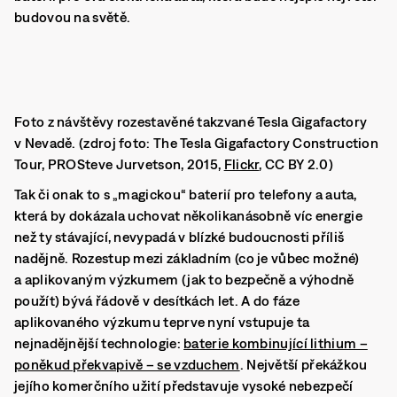
budovou na světě.
Foto z návštěvy rozestavěné takzvané Tesla Gigafactory
v Nevadě. (zdroj foto: The Tesla Gigafactory Construction
Tour, PROSteve Jurvetson, 2015,
Flickr
, CC BY 2.0)
Tak či onak to s „magickou“ baterií pro telefony a auta,
která by dokázala uchovat několikanásobně víc energie
než ty stávající, nevypadá v blízké budoucnosti příliš
nadějně.
Rozestup mezi základním (co je vůbec možné)
a aplikovaným výzkumem (jak to bezpečně a výhodně
použít) bývá řádově v desítkách let.
A do fáze
aplikovaného výzkumu teprve nyní vstupuje ta
nejnadějnější technologie:
baterie kombinující lithium –
poněkud překvapivě – se vzduchem
. Největší překážkou
jejího komerčního užití představuje vysoké nebezpečí