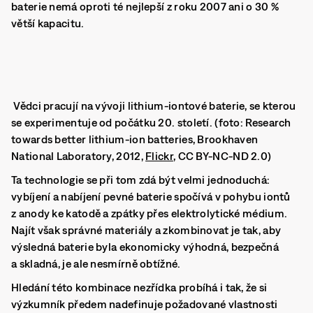
baterie nemá oproti té nejlepší z roku 2007 ani o 30 %
větší kapacitu.
Vědci pracují na vývoji lithium-iontové baterie, se kterou
se experimentuje od počátku 20. století. (foto: Research
towards better lithium-ion batteries, Brookhaven
National Laboratory, 2012,
Flickr
, CC BY-NC-ND 2.0)
Ta technologie se při tom zdá být velmi jednoduchá:
vybíjení a nabíjení pevné baterie spočívá v pohybu iontů
z anody ke katodě a zpátky přes elektrolytické médium.
Najít však správné materiály a zkombinovat je tak, aby
výsledná baterie byla ekonomicky výhodná, bezpečná
a skladná, je ale nesmírně obtížné.
Hledání této kombinace nezřídka probíhá i tak, že si
výzkumník předem nadefinuje požadované vlastnosti