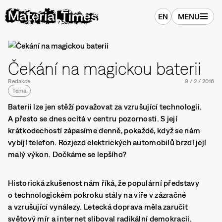
EN
MENU
Čekání na magickou baterii
Redakce
9
/
2
/
2016
Téma
Baterii lze jen stěží považovat za vzrušující technologii.
A přesto se dnes ocitá v centru pozornosti. S její
krátkodechostí zápasíme denně, pokaždé, když se nám
vybíjí telefon. Rozjezd elektrických automobilů brzdí její
malý výkon. Dočkáme se lepšího?
Historická zkušenost nám říká, že populární představy
o technologickém pokroku stály na víře v zázračné
a vzrušující vynálezy. Letecká doprava měla zaručit
světový mír a internet sliboval radikální demokracii.