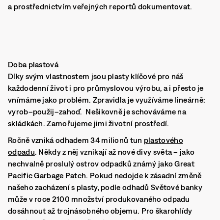
a prostřednictvím veřejných reportů dokumentovat.
Doba plastová
Díky svým vlastnostem jsou plasty klíčové pro náš
každodenní život i pro průmyslovou výrobu, a i přesto je
vnímáme jako problém. Zpravidla je využíváme lineárně:
vyrob–použij–zahoď. Nešikovně je schováváme na
skládkách. Zamořujeme jimi životní prostředí.
Ročně vzniká odhadem 34 milionů tun
plastového
odpadu
. Někdy z něj vznikají až nové divy světa – jako
nechvalně proslulý ostrov odpadků známý jako Great
Pacific Garbage Patch. Pokud nedojde k zásadní změně
našeho zacházení s plasty, podle odhadů Světové banky
může v roce 2100 množství produkovaného odpadu
dosáhnout až trojnásobného objemu. Pro škarohlídy