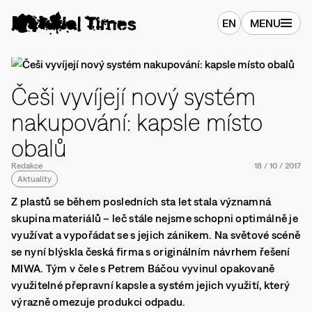
EN
MENU
Češi vyvíjejí nový systém
nakupování: kapsle místo
obalů
Redakce
18
/
10
/
2017
Aktuality
Z plastů se během posledních sta let stala významná
skupina materiálů – leč stále nejsme schopni optimálně je
využívat a vypořádat se s jejich zánikem. Na světové scéně
se nyní blýskla česká firma s originálním návrhem řešení
MIWA. Tým v čele s Petrem Báčou vyvinul opakovaně
využitelné přepravní kapsle a systém jejich využití, který
výrazně omezuje produkci odpadu.