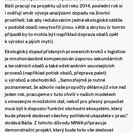
Báči pracují na projektu už od roku 2014, poslední rok si
i ověřují směr vývoje analýzami dopadu na životní
prostředí, tak aby redukováním jedné ekologické zátěže
v podobě obalů nevytvořili jinou, větší a skrytou (v tomto
případě by to mohla být například doprava obalů zpět
k výrobci a jejich mytí).
Ekologický dopad přidaných procesních kroků v logistice
je mnohonásobně kompenzován úsporou sekundárních
a terciálních obalů a také odstraněním souvisejících
procesů (například potisk obalů, přeprava palet)
u výrobců a obchodníků. „Samozřejmě je nutné
poznamenat, že ačkoliv naše propočty děláme již více než
jeden rok, pracujeme v tuto chvíli v našich modelech
s omezeným množstvím dat, neboť pro přesný propočet
musí být k dispozici funkční obchodní ekosystém, který
bude přesně sledovat všechny potřebné ukazatele v praxi,“
dodává Báča. Z tohoto důvodu MIWA připravuje
demonstrační projekt, který bude toto vše sledovat