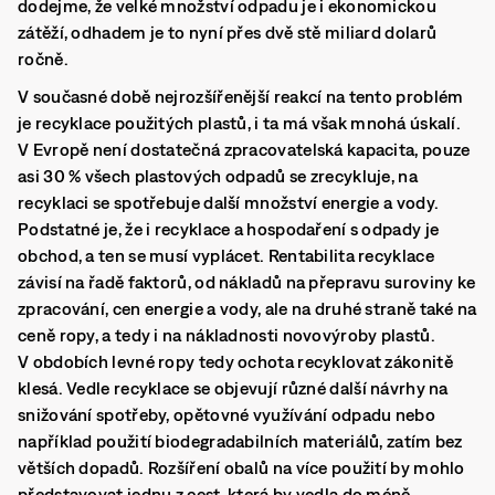
dodejme, že velké množství odpadu je i ekonomickou
zátěží, odhadem je to nyní přes dvě stě miliard dolarů
ročně.
V současné době nejrozšířenější reakcí na tento problém
je recyklace použitých plastů, i ta má však mnohá úskalí.
V Evropě není dostatečná zpracovatelská kapacita, pouze
asi 30 % všech plastových odpadů se zrecykluje, na
recyklaci se spotřebuje další množství energie a vody.
Podstatné je, že i recyklace a hospodaření s odpady je
obchod, a ten se musí vyplácet. Rentabilita recyklace
závisí na řadě faktorů, od nákladů na přepravu suroviny ke
zpracování, cen energie a vody, ale na druhé straně také na
ceně ropy, a tedy i na nákladnosti novovýroby plastů.
V obdobích levné ropy tedy ochota recyklovat zákonitě
klesá. Vedle recyklace se objevují různé další návrhy na
snižování spotřeby, opětovné využívání odpadu nebo
například použití biodegradabilních materiálů, zatím bez
větších dopadů. Rozšíření obalů na více použití by mohlo
představovat jednu z cest, která by vedla do méně