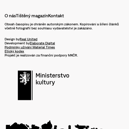
O nás
Tištěný magazín
Kontakt
Obsah časopisu je chráněn autorským zákonem. Kopírování a šíření článků
včetně fotografií bez souhlasu vydavatelství je zakázáno.
Design by
Real United
Development by
Elaborate Digital
Podmínky užívání Material Times
Etický kodex
Projekt je realizován za finanční podpory MKČR.