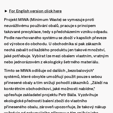
►
For English version click here
Projekt MIWA (Minimum Waste) se vymezuje proti
neuvážlivému používání obalů, pracuje s principem
takzvané precyklace, tedy s předcházením vzniku odpadu.
Podle navrhovaného systému se zboží v kapslích převeze
od výrobce do obchodu. U obchodníka si pak zákazník
nechá zabalit od každého produktu jen takové množství,
jaké potřebuje. Vybírat lze mezi obalem vlastním, vratným
nebo jednorázovém z ekologicky šetrného materiálu.
Tímto se MIWA odlišuje od dalších „bezobalových“
systémů, které obvykle umožňují použít pouze s sebou
přinesené obaly a tím snižují pohodlí zákazníků. „Záleží na
konkrétním obchodníkovi, jaké možnosti nabídne,“
upřesňuje zakladatel projektu Petr Báča. Vyzdvihuje
ekologické přednosti balení zboží do vlastního
přineseného obalu, zároveň upozorňuje, že takový nákup
vyžaduje od nakupujícího přípravu a tím snižuje jeho