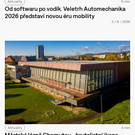
Aktuality
5 min
Od softwaru po vodík. Veletrh Automechanika
2026 představí novou éru mobility
3
/
8
/
2026
Aktuality
4 min
Městské lázně Chomutov - brutalistní ikona