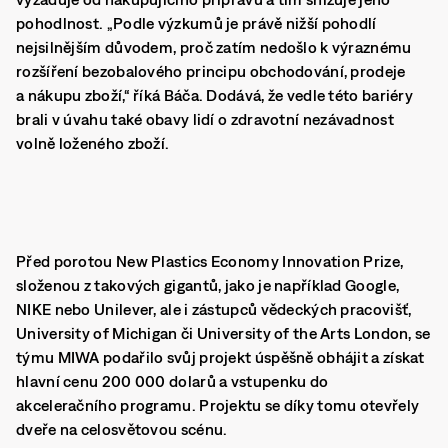
pohodlnost. „Podle výzkumů je právě nižší pohodlí
nejsilnějším důvodem, proč zatím nedošlo k výraznému
rozšíření bezobalového principu obchodování, prodeje
a nákupu zboží,“ říká Báča. Dodává, že vedle této bariéry
brali v úvahu také obavy lidí o zdravotní nezávadnost
volně loženého zboží.
Před porotou New Plastics Economy Innovation Prize,
složenou z takových gigantů, jako je například Google,
NIKE nebo Unilever, ale i zástupců vědeckých pracovišť,
University of Michigan či University of the Arts London, se
týmu MIWA podařilo svůj projekt úspěšně obhájit a získat
hlavní cenu 200 000 dolarů a vstupenku do
akceleračního programu. Projektu se díky tomu otevřely
dveře na celosvětovou scénu.