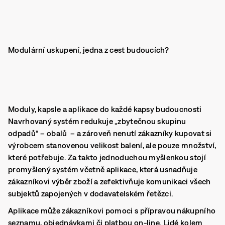
Modulární uskupení, jedna z cest budoucích?
Moduly, kapsle a aplikace do každé kapsy budoucnosti
Navrhovaný systém redukuje „zbytečnou skupinu
odpadů“ – obalů – a zároveň nenutí zákazníky kupovat si
výrobcem stanovenou velikost balení, ale pouze množství,
které potřebuje. Za takto jednoduchou myšlenkou stojí
promyšlený systém včetně aplikace, která usnadňuje
zákazníkovi výběr zboží a zefektivňuje komunikaci všech
subjektů zapojených v dodavatelském řetězci.
Aplikace může zákazníkovi pomoci s přípravou nákupního
seznamu, objednávkami či platbou on-line. Lidé kolem