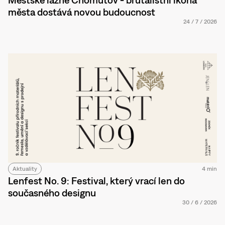
města dostává novou budoucnost
24
/
7
/
2026
Aktuality
4 min
Lenfest No. 9: Festival, který vrací len do
současného designu
30
/
6
/
2026