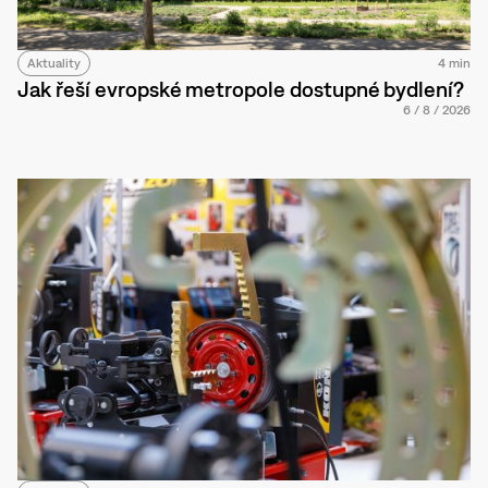
Aktuality
4 min
Jak řeší evropské metropole dostupné bydlení?
6
/
8
/
2026