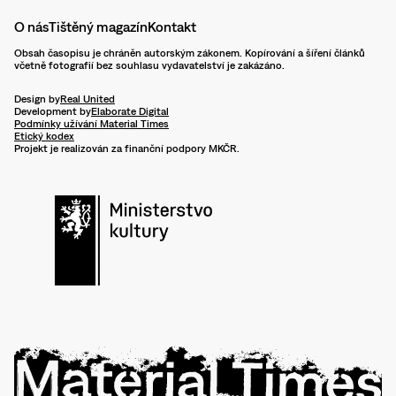
O nás
Tištěný magazín
Kontakt
Obsah časopisu je chráněn autorským zákonem. Kopírování a šíření článků
včetně fotografií bez souhlasu vydavatelství je zakázáno.
Design by
Real United
Development by
Elaborate Digital
Podmínky užívání Material Times
Etický kodex
Projekt je realizován za finanční podpory MKČR.