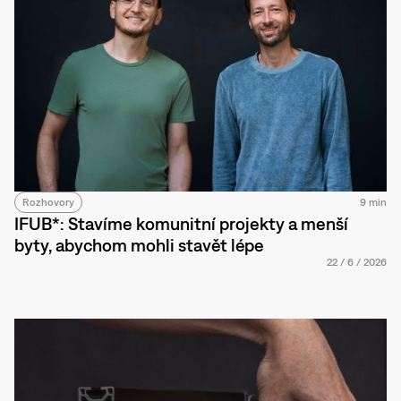
Rozhovory
9 min
IFUB*: Stavíme komunitní projekty a menší
byty, abychom mohli stavět lépe
22
/
6
/
2026