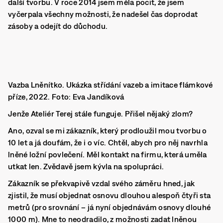
další tvorbu. V roce 2014 jsem měla pocit, že jsem
vyčerpala všechny možnosti, že nadešel čas doprodat
zásoby a odejít do důchodu.
Vazba Lněnítko. Ukázka střídání vazeb a imitace flámkové
příze, 2022. Foto: Eva Jandíková
Jenže Ateliér Terej stále funguje. Přišel nějaký zlom?
Ano, ozval se mi zákazník, který prodloužil mou tvorbu o
10 let a já doufám, že i o víc. Chtěl, abych pro něj navrhla
lněné ložní povlečení. Měl kontakt na firmu, která uměla
utkat len. Zvědavě jsem kývla na spolupráci.
Zákazník se překvapivě vzdal svého záměru hned, jak
zjistil, že musí objednat osnovu dlouhou alespoň čtyři sta
metrů (pro srovnání – já nyní objednávám osnovy dlouhé
1000 m). Mne to neodradilo, z možnosti zadat lněnou