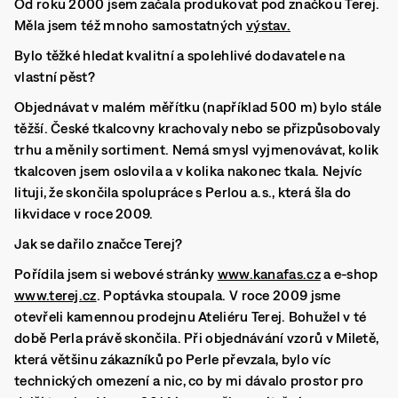
Od roku 2000 jsem začala produkovat pod značkou Terej.
Měla jsem též mnoho samostatných
výstav.
Bylo těžké hledat kvalitní a spolehlivé dodavatele na
vlastní pěst?
Objednávat v malém měřítku (například 500 m) bylo stále
těžší. České tkalcovny krachovaly nebo se přizpůsobovaly
trhu a měnily sortiment. Nemá smysl vyjmenovávat, kolik
tkalcoven jsem oslovila a v kolika nakonec tkala. Nejvíc
lituji, že skončila spolupráce s Perlou a.s., která šla do
likvidace v roce 2009.
Jak se dařilo značce Terej?
Pořídila jsem si webové stránky
www.kanafas.cz
a e-shop
www.terej.cz
. Poptávka stoupala. V roce 2009 jsme
otevřeli kamennou prodejnu Ateliéru Terej. Bohužel v té
době Perla právě skončila. Při objednávání vzorů v Miletě,
která většinu zákazníků po Perle převzala, bylo víc
technických omezení a nic, co by mi dávalo prostor pro