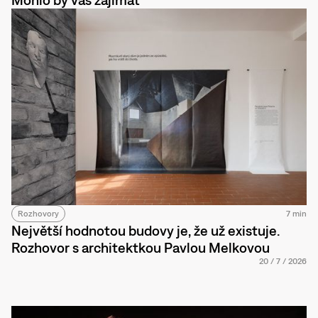
Rozhovory
7 min
Největší hodnotou budovy je, že už existuje.
Rozhovor s architektkou Pavlou Melkovou
20
/
7
/
2026