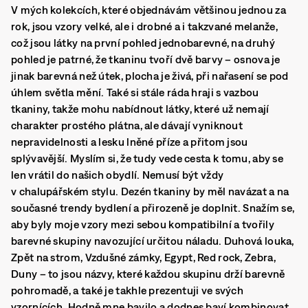
V mých kolekcích, které objednávám většinou jednou za
rok, jsou vzory velké, ale i drobné a i takzvané melanže,
což jsou látky na první pohled jednobarevné, na druhý
pohled je patrné, že tkaninu tvoří dvě barvy – osnova je
jinak barevná než útek, plocha je živá, při nařasení se pod
úhlem světla mění. Také si stále ráda hraji s vazbou
tkaniny, takže mohu nabídnout látky, které už nemají
charakter prostého plátna, ale dávají vyniknout
nepravidelnosti a lesku lněné příze a přitom jsou
splývavější. Myslím si, že tudy vede cesta k tomu, aby se
len vrátil do našich obydlí. Nemusí být vždy
v chalupářském stylu. Dezén tkaniny by měl navázat a na
současné trendy bydlení a přirozeně je doplnit. Snažím se,
aby byly moje vzory mezi sebou kompatibilní a tvořily
barevné skupiny navozující určitou náladu. Duhová louka,
Zpět na strom, Vzdušné zámky, Egypt, Red rock, Zebra,
Duny – to jsou názvy, které každou skupinu drží barevně
pohromadě, a také je takhle prezentuji ve svých
vzornících. Hodně mne bavilo a dodnes baví kombinovat