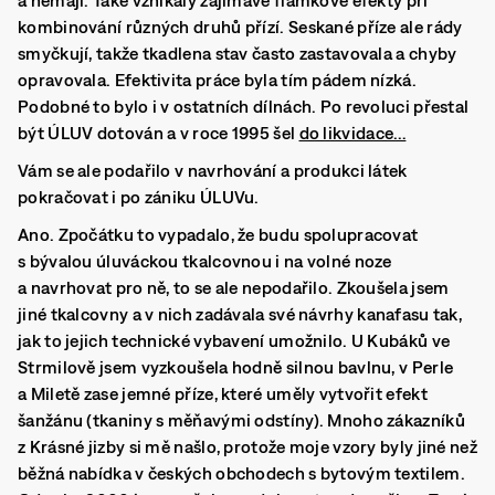
a nemají. Také vznikaly zajímavé flamkové efekty při
kombinování různých druhů přízí. Seskané příze ale rády
smyčkují, takže tkadlena stav často zastavovala a chyby
opravovala. Efektivita práce byla tím pádem nízká.
Podobné to bylo i v ostatních dílnách. Po revoluci přestal
být ÚLUV dotován a v roce 1995 šel
do likvidace…
Vám se ale podařilo v navrhování a produkci látek
pokračovat i po zániku ÚLUVu.
Ano. Zpočátku to vypadalo, že budu spolupracovat
s bývalou úluváckou tkalcovnou i na volné noze
a navrhovat pro ně, to se ale nepodařilo. Zkoušela jsem
jiné tkalcovny a v nich zadávala své návrhy kanafasu tak,
jak to jejich technické vybavení umožnilo. U Kubáků ve
Strmilově jsem vyzkoušela hodně silnou bavlnu, v Perle
a Miletě zase jemné příze, které uměly vytvořit efekt
šanžánu (tkaniny s měňavými odstíny). Mnoho zákazníků
z Krásné jizby si mě našlo, protože moje vzory byly jiné než
běžná nabídka v českých obchodech s bytovým textilem.