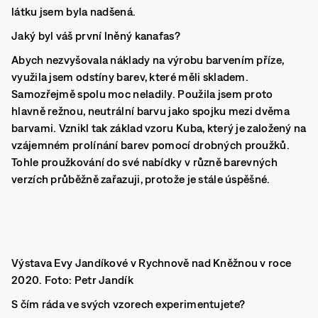
látku jsem byla nadšená.
Jaký byl váš první lněný kanafas?
Abych nezvyšovala náklady na výrobu barvením příze,
využila jsem odstíny barev, které měli skladem.
Samozřejmě spolu moc neladily. Použila jsem proto
hlavně režnou, neutrální barvu jako spojku mezi dvěma
barvami. Vznikl tak základ vzoru Kuba, který je založený na
vzájemném prolínání barev pomocí drobných proužků.
Tohle proužkování do své nabídky v různě barevných
verzích průběžně zařazuji, protože je stále úspěšné.
Výstava Evy Jandíkové v Rychnově nad Kněžnou v roce
2020. Foto: Petr Jandík
S čím ráda ve svých vzorech experimentujete?