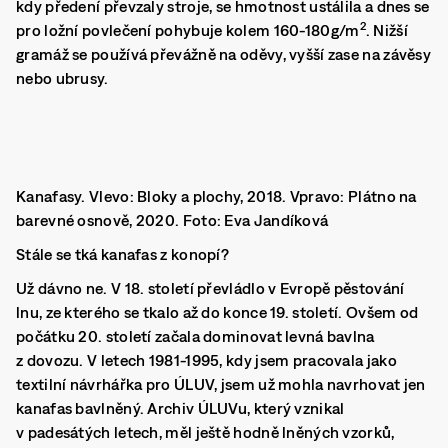
kdy předení převzaly stroje, se hmotnost ustálila a dnes se
2
pro ložní povlečení pohybuje kolem 160-180g/m
. Nižší
gramáž se používá převážně na oděvy, vyšší zase na závěsy
nebo ubrusy.
Kanafasy. Vlevo: Bloky a plochy, 2018. Vpravo: Plátno na
barevné osnově, 2020. Foto: Eva Jandíková
Stále se tká kanafas z konopí?
Už dávno ne. V 18. století převládlo v Evropě pěstování
lnu, ze kterého se tkalo až do konce 19. století. Ovšem od
počátku 20. století začala dominovat levná bavlna
z dovozu. V letech 1981-1995, kdy jsem pracovala jako
textilní návrhářka pro ÚLUV, jsem už mohla navrhovat jen
kanafas bavlněný. Archiv ÚLUVu, který vznikal
v padesátých letech, měl ještě hodně lněných vzorků,