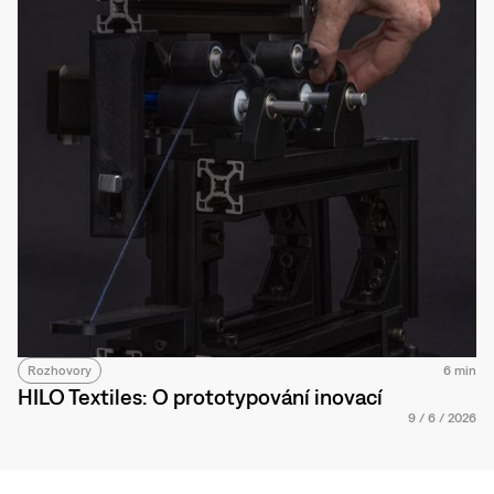
Rozhovory
6 min
HILO Textiles: O prototypování inovací
9
/
6
/
2026