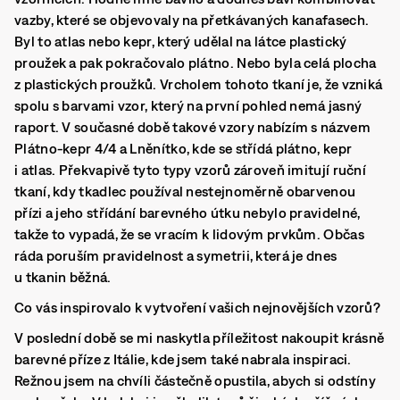
vazby, které se objevovaly na přetkávaných kanafasech.
Byl to atlas nebo kepr, který udělal na látce plastický
proužek a pak pokračovalo plátno. Nebo byla celá plocha
z plastických proužků. Vrcholem tohoto tkaní je, že vzniká
spolu s barvami vzor, který na první pohled nemá jasný
raport. V současné době takové vzory nabízím s názvem
Plátno-kepr 4/4 a Lněnítko, kde se střídá plátno, kepr
i atlas. Překvapivě tyto typy vzorů zároveň imitují ruční
tkaní, kdy tkadlec používal nestejnoměrně obarvenou
přízi a jeho střídání barevného útku nebylo pravidelné,
takže to vypadá, že se vracím k lidovým prvkům. Občas
ráda poruším pravidelnost a symetrii, která je dnes
u tkanin běžná.
Co vás inspirovalo k vytvoření vašich nejnovějších vzorů?
V poslední době se mi naskytla příležitost nakoupit krásně
barevné příze z Itálie, kde jsem také nabrala inspiraci.
Režnou jsem na chvíli částečně opustila, abych si odstíny