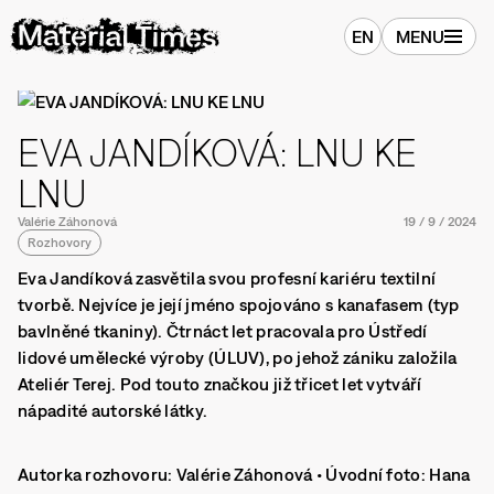
EN
MENU
EVA JANDÍKOVÁ: LNU KE
LNU
Valérie Záhonová
19
/
9
/
2024
Rozhovory
Eva Jandíková zasvětila svou profesní kariéru textilní
tvorbě. Nejvíce je její jméno spojováno s kanafasem (typ
bavlněné tkaniny). Čtrnáct let pracovala pro Ústředí
lidové umělecké výroby (ÚLUV), po jehož zániku založila
Ateliér Terej. Pod touto značkou již třicet let vytváří
nápadité autorské látky.
Autorka rozhovoru: Valérie Záhonová • Úvodní foto: Hana