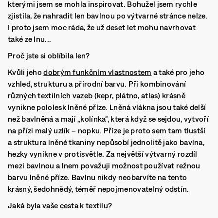
kterými jsem se mohla inspirovat. Bohužel jsem rychle
zjistila, že nahradit len bavlnou po výtvarné stránce nelze.
I proto jsem moc ráda, že už deset let mohu navrhovat
také ze lnu...
Proč jste si oblíbila len?
Kvůli jeho
dobrým funkčním vlastnostem
a také pro jeho
vzhled, strukturu a přírodní barvu. Při kombinování
různých textilních vazeb (kepr, plátno, atlas) krásně
vynikne pololesk lněné příze. Lněná vlákna jsou také delší
než bavlněná a mají „kolínka“, která když se sejdou, vytvoří
na přízi malý uzlík – nopku. Příze je proto sem tam tlustší
a struktura lněné tkaniny nepůsobí jednolitě jako bavlna,
hezky vynikne v protisvětle. Za největší výtvarný rozdíl
mezi bavlnou a lnem považuji možnost používat režnou
barvu lněné příze. Bavlnu nikdy neobarvíte na tento
krásný, šedohnědý, téměř nepojmenovatelný odstín.
Jaká byla vaše cesta k textilu?