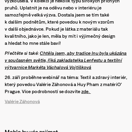
vyzkoušela. V kolekci je několik typů širokých příčných
pruhů. Uplatnit je na oděvu nebo v interiéru je
samozřejmě velká výzva. Dostala jsem se tím také
k dalším podnětům, které povedou k novým vzorům
v další objednávce. Pokud je látka z materiálu tak
kvalitního, jako je len, měla by mít i výjimečný design
a hledat ho mne stále baví!
Přečtěte si také:
Chtěla jsem, aby tradice lnu byla ukázána
v současném světle, říká zakladatelka Lenfestu a textilní
výtvarnice Markéta Váchalová Vojtíšková
26. září proběhne webinář na téma: Textil a zdravý interiér,
který povedou Valérie Záhonová a Huy Pham z matériO'
Prague. Více podrobností se dozvíte
zde.
Valérie Záhonová
Mohlo by vás zajímat