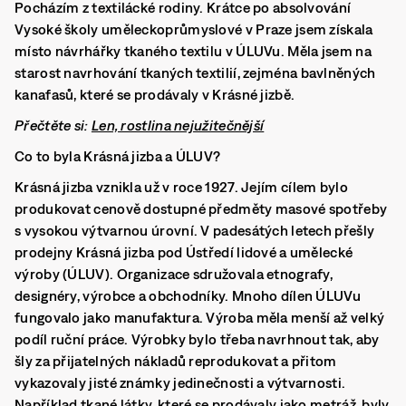
Pocházím z textilácké rodiny. Krátce po absolvování
Vysoké školy uměleckoprůmyslové v Praze jsem získala
místo návrhářky tkaného textilu v ÚLUVu. Měla jsem na
starost navrhování tkaných textilií, zejména bavlněných
kanafasů, které se prodávaly v Krásné jizbě.
Přečtěte si:
Len, rostlina nejužitečnější
Co to byla Krásná jizba a ÚLUV?
Krásná jizba vznikla už v roce 1927. Jejím cílem bylo
produkovat cenově dostupné předměty masové spotřeby
s vysokou výtvarnou úrovní. V padesátých letech přešly
prodejny Krásná jizba pod Ústředí lidové a umělecké
výroby (ÚLUV). Organizace sdružovala etnografy,
designéry, výrobce a obchodníky. Mnoho dílen ÚLUVu
fungovalo jako manufaktura. Výroba měla menší až velký
podíl ruční práce. Výrobky bylo třeba navrhnout tak, aby
šly za přijatelných nákladů reprodukovat a přitom
vykazovaly jisté známky jedinečnosti a výtvarnosti.
Například tkané látky, které se prodávaly jako metráž, byly