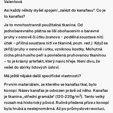
Valentová
Asi každý někdy slyšel spojení „zalézt do kanafasu”. Co je
to kanafas?
Je to mnohostranně použitelná tkanina. Od
jednobarevného plátna se liší obohacením o barevné
pruhy v osnově či útku
(osnova = podélná soustava nití;
útek = příčná soustava nití ve tkanině, pozn. red.)
. Když se
zkříží pruhy v osnově i útku, vzniknou kostky. Mohutná
cícha plná husího peří a povlečená pruhovanou tkaninou
– to je krásný artefakt, který navíc hřeje. Není divu, že
vešel do sbírky lidových úsloví.
Má ještě nějaké další specifické vlastnosti?
Prvním materiálem, ze kterého se kanafas tkal, bylo
konopí. Název kanafas je odvozen právě od něho. Kanafas
2
je tkanina „střední gramáže“ (120-220g/m
). Tento velký
rozsah má historický původ. Ručně předená příze z konopí
byla hrubá a nestejnoměrná. Až po průmyslové revoluci,