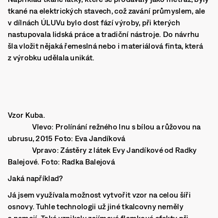
tkané na elektrických stavech, což zavání průmyslem, ale
v dílnách ÚLUVu bylo dost fází výroby, při kterých
nastupovala lidská práce a tradiční nástroje. Do návrhu
šla vložit nějaká řemeslná nebo i materiálová finta, která
z výrobku udělala unikát.
Vzor Kuba.
Vlevo: Prolínání režného lnu s bílou a růžovou na
ubrusu, 2015 Foto: Eva Jandíková
Vpravo: Zástěry z látek Evy Jandíkové od Radky
Balejové. Foto: Radka Balejová
Jaká například?
Já jsem využívala možnost vytvořit vzor na celou šíři
osnovy. Tuhle technologii už jiné tkalcovny neměly