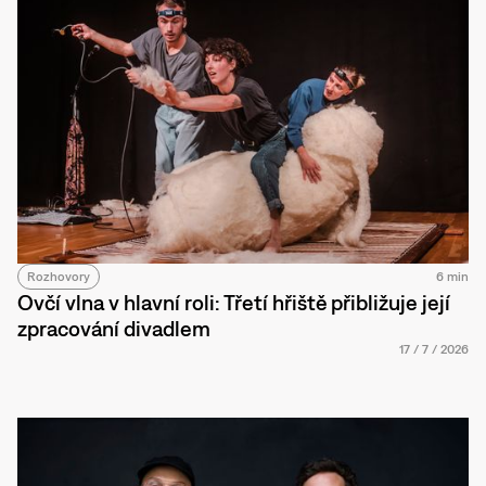
Rozhovory
6 min
Ovčí vlna v hlavní roli: Třetí hřiště přibližuje její
zpracování divadlem
17
/
7
/
2026