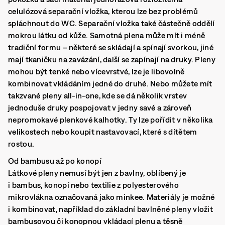
celulózová separační vložka, kterou lze bez problémů
spláchnout do WC. Separační vložka také částečně oddělí
mokrou látku od kůže. Samotná plena může mít i méně
tradiční formu – některé se skládají a spínají svorkou, jiné
mají tkaničku na zavázání, další se zapínají na druky. Pleny
mohou být tenké nebo vícevrstvé, lze je libovolně
kombinovat vkládáním jedné do druhé. Nebo můžete mít
takzvané pleny all-in-one, kde se dá několik vrstev
jednoduše druky pospojovat v jedny savé a zároveň
nepromokavé plenkové kalhotky. Ty lze pořídit v několika
velikostech nebo koupit nastavovací, které s dítětem
rostou.
Od bambusu až po konopí
Látkové pleny nemusí být jen z bavlny, oblíbený je
i bambus, konopí nebo textilie z polyesterového
mikrovlákna označovaná jako minkee. Materiály je možné
i kombinovat, například do základní bavlněné pleny vložit
bambusovou či konopnou vkládací plenu a těsně