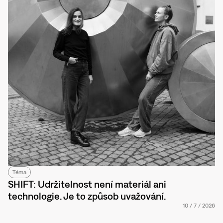
Téma
SHIFT: Udržitelnost není materiál ani
technologie. Je to způsob uvažování.
10
/
7
/
2026