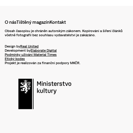
O nás
Tištěný magazín
Kontakt
Obsah časopisu je chráněn autorským zákonem. Kopírování a šíření článků
včetně fotografií bez souhlasu vydavatelství je zakázáno.
Design by
Real United
Development by
Elaborate Digital
Podmínky užívání Material Times
Etický kodex
Projekt je realizován za finanční podpory MKČR.