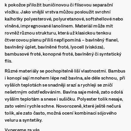
k pokožce přiložit buničinovou či flísovou separační
vložku. Jako vnější vrstva můžou posloužit svrchní
kalhotky polyesterové, polyuretanové, softshellové nebo
vlněné, impregnované lanolinem. Materiál může mít
rovněž různou strukturu, která už klasickou tenkou
čtvercovou plenu příliš nepřipomíná – bavlněný flanel,
bavlněný úplet, bavlněné froté, lyocell (viskóza),
bambusové froté, konopné froté, bavlněný či syntetický
flís.
Různé materiály se pochopitelně liší vlastnostmi. Bambus
i konopí sají mnohem lépe než bavlna, ale déle schnou, při
vyšších teplotách se snadněji srazí a rychleji se zničí
nešetrným odstřeďováním. Bavlna saje méně, zato odolá
vyšším teplotám a snese i sušičku. Polyester tolik nesaje,
zato velmi rychle schne. Novorozeně, které ještě nečurá
tolik, ale zato často, možná ocení kombinaci sójového
veluru a syntetiky.
Vypereme za vás