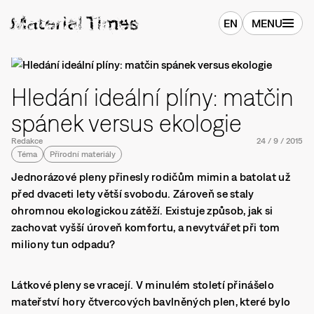
EN
MENU
Hledání ideální plíny: matčin
spánek versus ekologie
Redakce
24
/
9
/
2015
Téma
Přírodní materiály
Jednorázové pleny přinesly rodičům mimin a batolat už
před dvaceti lety větší svobodu. Zároveň se staly
ohromnou ekologickou zátěží. Existuje způsob, jak si
zachovat vyšší úroveň komfortu, a nevytvářet při tom
miliony tun odpadu?
Látkové pleny se vracejí. V minulém století přinášelo
mateřství hory čtvercových bavlněných plen, které bylo