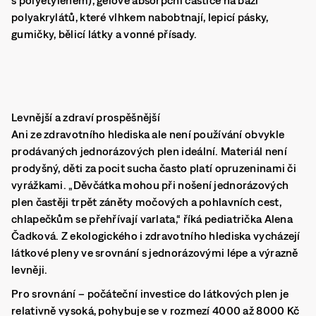
s polyetylenem), gelové absorpční částice na bázi
polyakrylátů, které vlhkem nabobtnají, lepicí pásky,
gumičky, bělicí látky a vonné přísady.
Levnější a zdraví prospěšnější
Ani ze zdravotního hlediska ale není používání obvykle
prodávaných jednorázových plen ideální. Materiál není
prodyšný, děti za pocit sucha často platí opruzeninami či
vyrážkami. „Děvčátka mohou při nošení jednorázových
plen častěji trpět záněty močových a pohlavních cest,
chlapečkům se přehřívají varlata,“ říká pediatrička Alena
Čadková. Z ekologického i zdravotního hlediska vycházejí
látkové pleny ve srovnání s jednorázovými lépe a výrazně
levněji.
Pro srovnání – počáteční investice do látkových plen je
relativně vysoká, pohybuje se v rozmezí 4000 až 8000 Kč