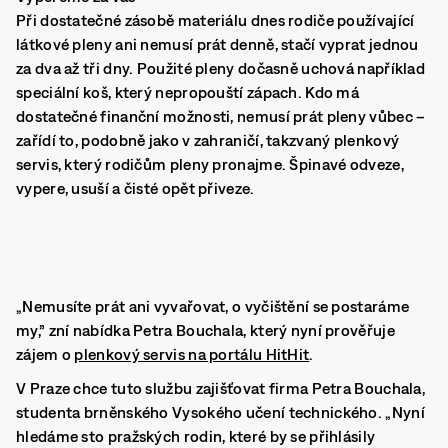
Při dostatečné zásobě materiálu dnes rodiče používající
látkové pleny ani nemusí prát denně, stačí vyprat jednou
za dva až tři dny. Použité pleny dočasně uchová například
speciální koš, který nepropouští zápach. Kdo má
dostatečné finanční možnosti, nemusí prát pleny vůbec –
zařídí to, podobně jako v zahraničí, takzvaný plenkový
servis, který rodičům pleny pronajme. Špinavé odveze,
vypere, usuší a čisté opět přiveze.
„Nemusíte prát ani vyvařovat, o vyčištění se postaráme
my,” zní nabídka Petra Bouchala, který nyní prověřuje
zájem o
plenkový servis na portálu HitHit
.
V Praze chce tuto službu zajišťovat firma Petra Bouchala,
studenta brněnského Vysokého učení technického. „Nyní
hledáme sto pražských rodin, které by se přihlásily