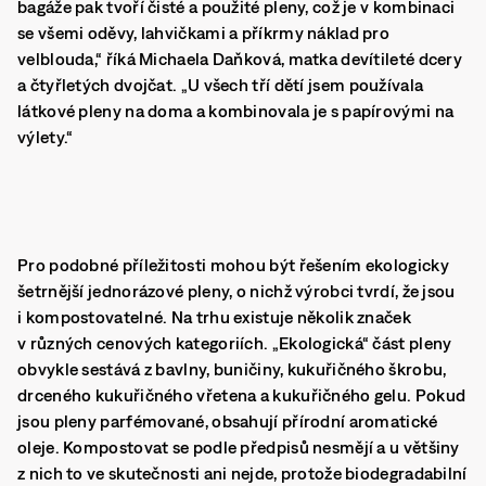
bagáže pak tvoří čisté a použité pleny, což je v kombinaci
se všemi oděvy, lahvičkami a příkrmy náklad pro
velblouda,“ říká Michaela Daňková, matka devítileté dcery
a čtyřletých dvojčat. „U všech tří dětí jsem používala
látkové pleny na doma a kombinovala je s papírovými na
výlety.“
Pro podobné příležitosti mohou být řešením ekologicky
šetrnější jednorázové pleny, o nichž výrobci tvrdí, že jsou
i kompostovatelné. Na trhu existuje několik značek
v různých cenových kategoriích. „Ekologická“ část pleny
obvykle sestává z bavlny, buničiny, kukuřičného škrobu,
drceného kukuřičného vřetena a kukuřičného gelu. Pokud
jsou pleny parfémované, obsahují přírodní aromatické
oleje. Kompostovat se podle předpisů nesmějí a u většiny
z nich to ve skutečnosti ani nejde, protože biodegradabilní