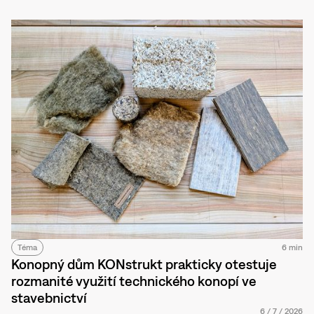
Téma
6 min
Konopný dům KONstrukt prakticky otestuje
rozmanité využití technického konopí ve
stavebnictví
6
/
7
/
2026