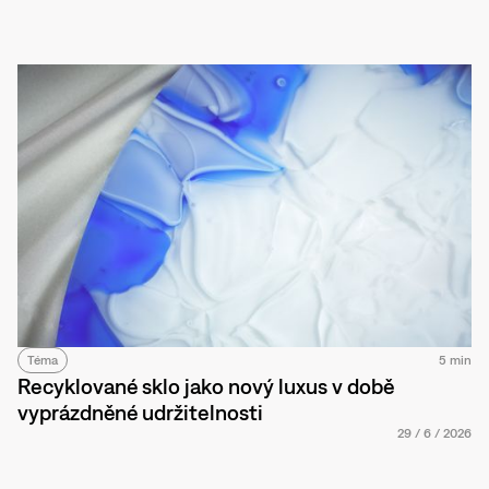
Téma
5 min
Recyklované sklo jako nový luxus v době
vyprázdněné udržitelnosti
29
/
6
/
2026