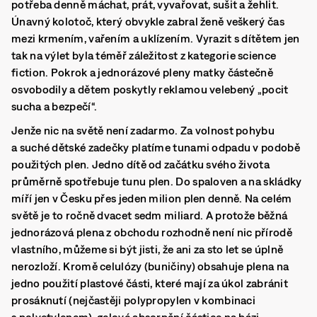
potřeba denně máchat, prát, vyvařovat, sušit a žehlit.
Únavný kolotoč, který obvykle zabral ženě veškerý čas
mezi krmením, vařením a uklízením. Vyrazit s dítětem jen
tak na výlet byla téměř záležitost z kategorie science
fiction. Pokrok a jednorázové pleny matky částečně
osvobodily a dětem poskytly reklamou velebený „pocit
sucha a bezpečí“.
Jenže nic na světě není zadarmo. Za volnost pohybu
a suché dětské zadečky platíme tunami odpadu v podobě
použitých plen. Jedno dítě od začátku svého života
průměrně spotřebuje tunu plen. Do spaloven a na skládky
míří jen v Česku přes jeden milion plen denně. Na celém
světě je to ročně dvacet sedm miliard. A protože běžná
jednorázová plena z obchodu rozhodně není nic přírodě
vlastního, můžeme si být jisti, že ani za sto let se úplně
nerozloží. Kromě celulózy (buničiny) obsahuje plena na
jedno použití plastové části, které mají za úkol zabránit
prosáknutí (nejčastěji polypropylen v kombinaci