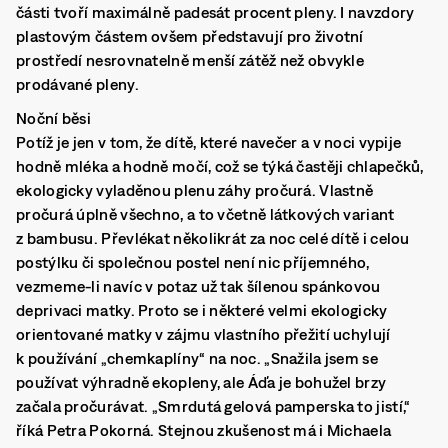
části tvoří maximálně padesát procent pleny. I navzdory
plastovým částem ovšem představují pro životní
prostředí nesrovnatelně menší zátěž než obvykle
prodávané pleny.
Noční běsi
Potíž je jen v tom, že dítě, které navečer a v noci vypije
hodně mléka a hodně močí, což se týká častěji chlapečků,
ekologicky vyladěnou plenu záhy pročurá. Vlastně
pročurá úplně všechno, a to včetně látkových variant
z bambusu. Převlékat několikrát za noc celé dítě i celou
postýlku či společnou postel není nic příjemného,
vezmeme-li navíc v potaz už tak šílenou spánkovou
deprivaci matky. Proto se i některé velmi ekologicky
orientované matky v zájmu vlastního přežití uchylují
k používání „chemkaplíny“ na noc. „Snažila jsem se
používat výhradně ekopleny, ale Áďa je bohužel brzy
začala pročurávat. „Smrdutá gelová pamperska to jistí,“
říká Petra Pokorná. Stejnou zkušenost má i Michaela