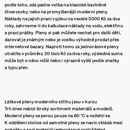
podle toho, zda padne volba na klasické bavlněné
čtvercovky, nebo na promyšlenější moderní pleny.
Náklady na jejich praní vyjdou na necelé 3000 Kč za dva
roky, zahrneme-li do kalkulace náklady na vodu, elektřinu
a prací prášky. Pleny si pak můžete nechat pro další děti,
darovat je známým nebo je vcelku výhodně prodat přes
internetové bazary. Naproti tomu za jednorázové pleny
utratíte v průměru 20 tisíc Kč za dva roky, výsledná suma
může být o něco nižší nebo i výrazně vyšší podle značky
a typu plen.
Látkové pleny moderního střihu jsou v kurzu
Trh dnes nabízí široký sortiment materiálů a modelů.
Moderní pleny se perou pouze na 60 °C a nežehlí se.
K oddělení stolice od samotné pleny se navíc vkládá mezi
pokožku a sací materiál jednorázová rozložitelná