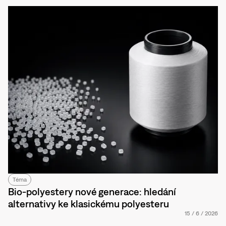
Téma
Bio-polyestery nové generace: hledání
alternativy ke klasickému polyesteru
15
/
6
/
2026