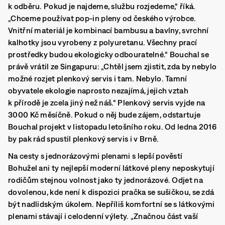
k odběru. Pokud je najdeme, službu rozjedeme,“ říká.
„Chceme používat pop-in pleny od českého výrobce.
Vnitřní materiál je kombinací bambusu a bavlny, svrchní
kalhotky jsou vyrobeny z polyuretanu. Všechny prací
prostředky budou ekologicky odbouratelné.“ Bouchal se
právě vrátil ze Singapuru: „Chtěl jsem zjistit, zda by nebylo
možné rozjet plenkový servis i tam. Nebylo. Tamní
obyvatele ekologie naprosto nezajímá, jejich vztah
k přírodě je zcela jiný než náš.“ Plenkový servis vyjde na
3000 Kč měsíčně. Pokud o něj bude zájem, odstartuje
Bouchal projekt v listopadu letošního roku. Od ledna 2016
by pak rád spustil plenkový servis i v Brně.
Na cesty s jednorázovými plenami s lepší pověstí
Bohužel ani ty nejlepší moderní látkové pleny neposkytují
rodičům stejnou volnost jako ty jednorázové. Odjet na
dovolenou, kde není k dispozici pračka se sušičkou, se zdá
být nadlidským úkolem. Nepříliš komfortní se s látkovými
plenami stávají i celodenní výlety. „Značnou část vaší