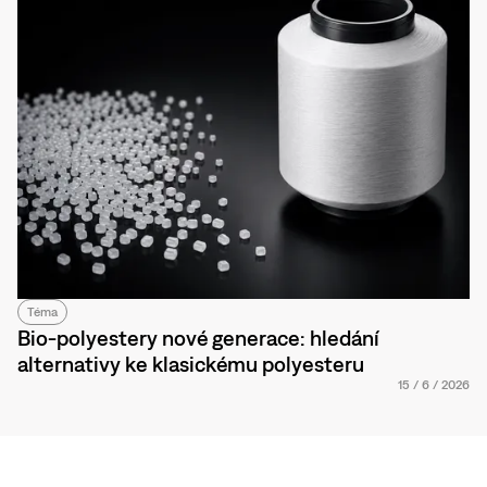
Téma
Bio-polyestery nové generace: hledání
alternativy ke klasickému polyesteru
15
/
6
/
2026