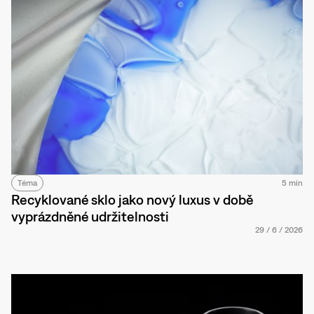
Téma
5 min
Recyklované sklo jako nový luxus v době
vyprázdněné udržitelnosti
29
/
6
/
2026