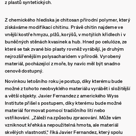
z plastů syntetických.
Z chemického hlediska je chitosan přírodní polymer, který
získáváme modifikací chitinu. Právě chitin najdeme ve
vnější kostře hmyzu, plžů, korýšů, v motýlích křídlech i v
buněčných stěnách kvasinek a hub. Hned po celulóze, ze
které se tak zvané bio plasty rovněž vyrábějí, je druhým
nejrozšířenějším polysacharidem v přírodě. Vyrobený
materiál, pocházející z moře, by navíc měl být snadno
cenově dostupný.
Novinkou letošního roku je postup, díky kterému bude
možné z tohoto neobvyklého materiálu vyrábět i složitější
a větší objekty. Javier Fernandez z amerického Wyss
Institute přišel s postupem, díky kterému bude možné
materiál formovat pomocí tradičního lití nebo
vstřikování. „Záleží na způsobu zpracování. Může vám
vzniknout křehká a nepoužitelná hmota, ale materiál
skvělých vlastností,“ říká Javier Fernandez, který spolu