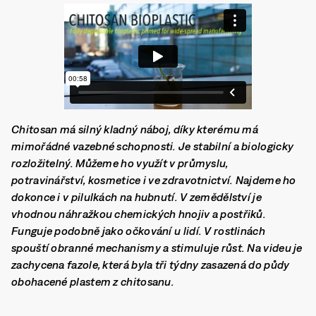
Chitosan má silný kladný náboj, díky kterému má
mimořádné vazebné schopnosti. Je stabilní a biologicky
rozložitelný. Můžeme ho využít v průmyslu,
potravinářství, kosmetice i ve zdravotnictví. Najdeme ho
dokonce i v pilulkách na hubnutí. V zemědělství je
vhodnou náhražkou chemických hnojiv a postřiků.
Funguje podobně jako očkování u lidí. V rostlinách
spouští obranné mechanismy a stimuluje růst. Na videu je
zachycena fazole, která byla tři týdny zasazená do půdy
obohacené plastem z chitosanu.