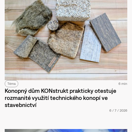
Téma
6 min
Konopný dům KONstrukt prakticky otestuje
rozmanité využití technického konopí ve
stavebnictví
6
/
7
/
2026