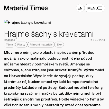
EN
MENU
Hrajme šachy s krevetami
Redakce
6
/
3
/
2014
Téma
Plasty
Přírodní materiály
Eko
Mluvíme o něm jako o plastu inspirovaném přírodou,
možná i jako o materiálu budoucnosti. Jeho původ
můžeme hledat v podmořském světě. Jmenuje se
chitosan, a jeho zdrojem jsou krevetí krunýře. Výzkumníci
na Harvardském Wyss Institute vyvíjejí postup, díky
kterému z něj budeme moci vyrábět kompostovatelné
předměty každodenní potřeby. Budoucí mobilní telefony,
krabičky na svačiny i hračky by tak díky němu mohly být
šetrnější k životnímu prostředí. Podle vědeckého týmu by
věci z chitosanu mohly nahradit ty, které dnes vyrábíme