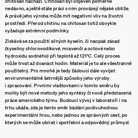
chitosan nachází. Chitosan byl objeven poměrně
nedávno, a ještě stále práci s ním provázejí nějaké obtíže.
A právě jeho výroba může mít negativní vliv na životní
prostředí. Přerod chitinu na chitosan totiž obvykle
vyžaduje extrémní podmínky.
Získává se za použití silných kyselin, či naopak zásad
(kyseliny chlorovodíkové, mravenčí a octové nebo
hydroxidu sodného) při teplotě až 121°C. Celý proces
může trvat až dvanáct hodin. Materiál je to ale všestranně
použitelný. Pro mnohé je tedy žádoucí dále vyvíjet
environmentálně šetrnější způsoby jeho výroby
i zpracování. Prvními vlaštovkami v tomto směru by
mohly být nové metody jeho syntézy či nově představená
práce amerického týmu. Budoucí vývoj v laboratoři i na
trhu ukáže, zda je tento směr bádání podivuhodnou
experimentální hrou, nebo jednou ze správných cest, po
kterých se může ubírat i spotřební a odpovědný průmysl.