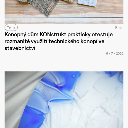
Téma
6 min
Konopný dům KONstrukt prakticky otestuje
rozmanité využití technického konopí ve
stavebnictví
6
/
7
/
2026