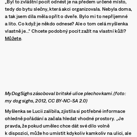
„Byl to zvláštní pocit odnést je na předem určené místo,
tedy do bytu slečny, která akci organizovala. Nebyla doma,
a tak jsem díla měla opřít o dveře. Bylo mi to nepříjemné
a líto. Co když je někdo odnese? Ale o tom celá myšlenka
vlastně je…“ Chcete podobný pocit zažít na vlastní kůži?
Můžete
.
MyDogSighs zásoboval britské ulice plechovkami.(foto:
my dog sighs, 2012, CC BY-NC-SA 2.0)
Myšlenka se Lucii zalíbila, zjistila si potřebné informace
ohledně pořádání a začala hledat vhodné prostory.
„Je
pravda, že pokud umělec chce dát své dílo volně
k dispozici, může ho umístit kdykoliv kamkoliv na ulici, ale