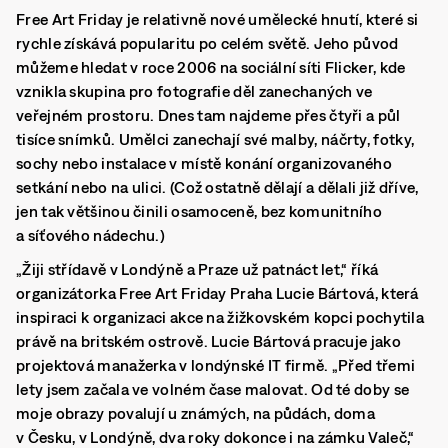
Free Art Friday je relativně nové umělecké hnutí, které si
rychle získává popularitu po celém světě. Jeho původ
můžeme hledat v roce 2006 na sociální síti Flicker, kde
vznikla skupina pro fotografie děl zanechaných ve
veřejném prostoru. Dnes tam najdeme přes čtyři a půl
tisíce snímků.
Umělci zanechají své malby, náčrty, fotky,
sochy nebo instalace v místě konání organizovaného
setkání nebo na ulici.
(Což ostatně dělají a dělali již dříve,
jen tak většinou činili osamoceně, bez komunitního
a síťového nádechu.)
„Žiji střídavě v Londýně a Praze už patnáct let,“ říká
organizátorka Free Art Friday Praha Lucie Bártová, která
inspiraci k organizaci akce na žižkovském kopci pochytila
právě na britském ostrově. Lucie Bártová pracuje jako
projektová manažerka v londýnské IT firmě. „Před třemi
lety jsem začala ve volném čase malovat. Od té doby se
moje obrazy povalují u známých, na půdách, doma
v Česku, v Londýně, dva roky dokonce i na zámku Valeč,“