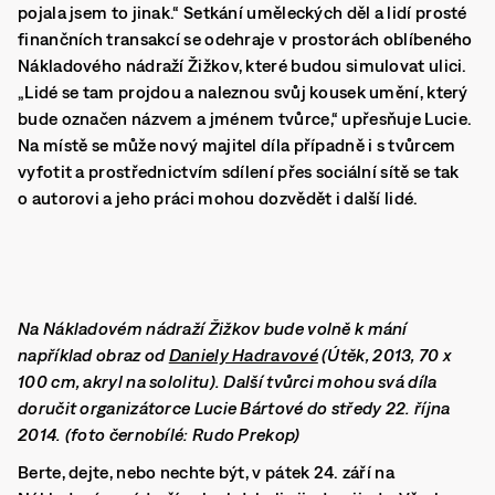
pojala jsem to jinak.“
Setkání uměleckých děl a lidí prosté
finančních transakcí se odehraje v prostorách oblíbeného
Nákladového nádraží Žižkov, které budou simulovat ulici.
„Lidé se tam projdou a naleznou svůj kousek umění, který
bude označen názvem a jménem tvůrce,“ upřesňuje Lucie.
Na místě se může nový majitel díla případně i s tvůrcem
vyfotit a prostřednictvím sdílení přes sociální sítě se tak
o autorovi a jeho práci mohou dozvědět i další lidé.
Na Nákladovém nádraží Žižkov bude volně k mání
například obraz od
Daniely Hadravové
(Útěk, 2013, 70 x
100 cm, akryl na sololitu). Další tvůrci mohou svá díla
doručit organizátorce Lucie Bártové do středy 22. října
2014. (foto černobílé: Rudo Prekop)
Berte, dejte, nebo nechte být, v pátek 24. září na