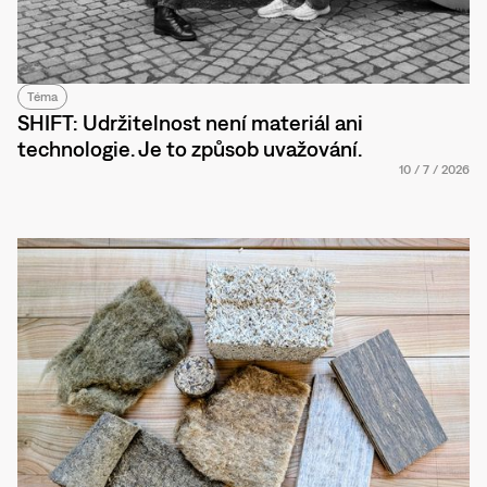
Téma
SHIFT: Udržitelnost není materiál ani
technologie. Je to způsob uvažování.
10
/
7
/
2026