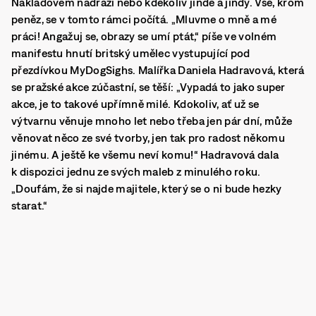
Nákladovém nádraží nebo kdekoliv jinde a jindy.
Vše, krom
peněz, se v tomto rámci počítá. „Mluvme o mně a mé
práci! Angažuj se, obrazy se umí ptát,“ píše ve volném
manifestu hnutí britský umělec vystupující pod
přezdívkou MyDogSighs. Malířka Daniela Hadravová, která
se pražské akce zúčastní, se těší: „Vypadá to jako super
akce, je to takové upřímně milé. Kdokoliv, ať už se
výtvarnu věnuje mnoho let nebo třeba jen pár dní, může
věnovat něco ze své tvorby, jen tak pro radost někomu
jinému. A ještě ke všemu neví komu!“ Hadravová dala
k dispozici jednu ze svých maleb z minulého roku.
„Doufám, že si najde majitele, který se o ni bude hezky
starat.“