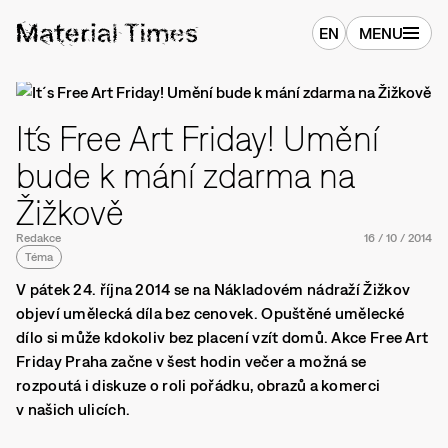
EN
MENU
It´s Free Art Friday! Umění
bude k mání zdarma na
Žižkově
Redakce
16
/
10
/
2014
Téma
V pátek 24. října 2014 se na Nákladovém nádraží Žižkov
objeví umělecká díla bez cenovek. Opuštěné umělecké
dílo si může kdokoliv bez placení vzít domů. Akce Free Art
Friday Praha začne v šest hodin večer a možná se
rozpoutá i diskuze o roli pořádku, obrazů a komerci
v našich ulicích.