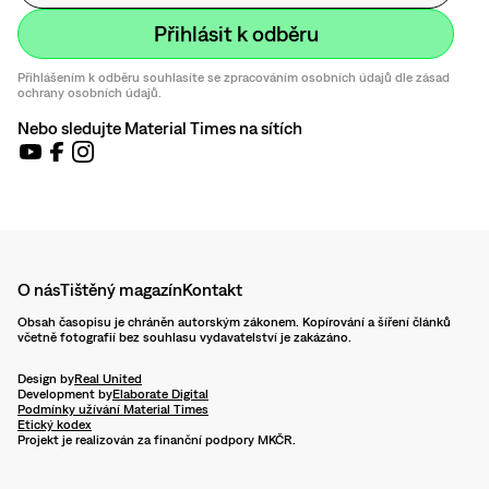
Přihlášením k odběru souhlasíte se zpracováním osobních údajů dle zásad
ochrany osobních údajů.
Nebo sledujte Material Times na sítích
O nás
Tištěný magazín
Kontakt
Obsah časopisu je chráněn autorským zákonem. Kopírování a šíření článků
včetně fotografií bez souhlasu vydavatelství je zakázáno.
Design by
Real United
Development by
Elaborate Digital
Podmínky užívání Material Times
Etický kodex
Projekt je realizován za finanční podpory MKČR.