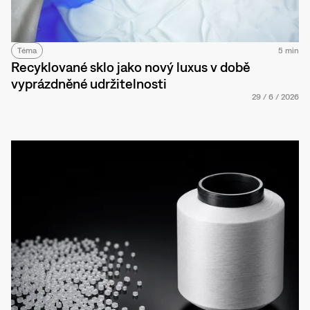
Téma
5 min
Recyklované sklo jako nový luxus v době
vyprázdněné udržitelnosti
29
/
6
/
2026