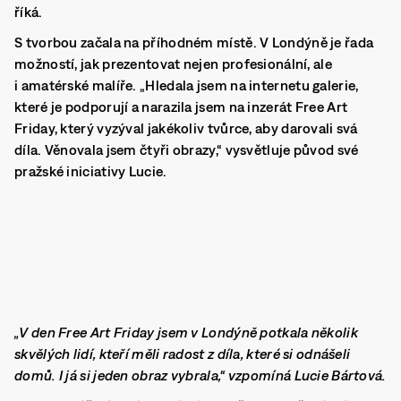
říká.
S tvorbou začala na příhodném místě.
V Londýně je řada
možností, jak prezentovat nejen profesionální, ale
i amatérské malíře.
„Hledala jsem na internetu galerie,
které je podporují a narazila jsem na inzerát Free Art
Friday, který vyzýval jakékoliv tvůrce, aby darovali svá
díla. Věnovala jsem čtyři obrazy,“ vysvětluje původ své
pražské iniciativy Lucie.
„V den Free Art Friday jsem v Londýně potkala několik
skvělých lidí, kteří měli radost z díla, které si odnášeli
domů. I já si jeden obraz vybrala,“ vzpomíná Lucie Bártová.