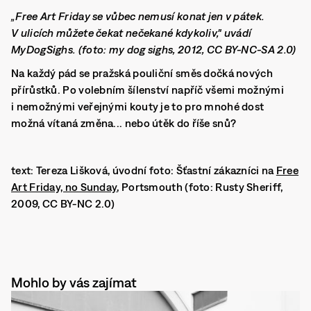
„Free Art Friday se vůbec nemusí konat jen v pátek.
V ulicích můžete čekat nečekané kdykoliv," uvádí
MyDogSighs. (foto: my dog sighs, 2012, CC BY-NC-SA 2.0)
Na každý pád se pražská pouliční směs dočká nových
přírůstků. Po volebním šílenství napříč všemi možnými
i nemožnými veřejnými kouty je to pro mnohé dost
možná vítaná změna... nebo útěk do říše snů?
text: Tereza Lišková, úvodní foto: Šťastní zákazníci na
Free
Art Friday, no Sunday
, Portsmouth (foto: Rusty Sheriff,
2009, CC BY-NC 2.0)
Mohlo by vás zajímat