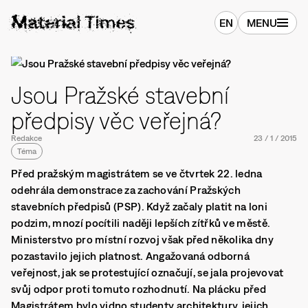
EN
MENU
Jsou Pražské stavební
předpisy věc veřejná?
Redakce
23
/
1
/
2015
Téma
Před pražským magistrátem se ve čtvrtek 22. ledna
odehrála demonstrace za zachování Pražských
stavebních předpisů (PSP). Když začaly platit na loni
podzim, mnozí pocítili naději lepších zítřků ve městě.
Ministerstvo pro místní rozvoj však před několika dny
pozastavilo jejich platnost. Angažovaná odborná
veřejnost, jak se protestující označují, se jala projevovat
svůj odpor proti tomuto rozhodnutí. Na plácku před
Magistrátem bylo vidno studenty architektury, jejich