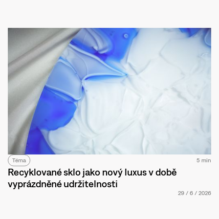
Téma
5 min
Recyklované sklo jako nový luxus v době
vyprázdněné udržitelnosti
29
/
6
/
2026