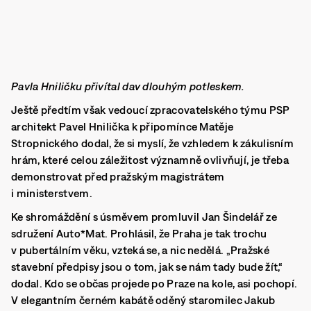
Pavla Hniličku přivítal dav dlouhým potleskem.
Ještě předtím však vedoucí zpracovatelského týmu PSP
architekt Pavel Hnilička k připomínce Matěje
Stropnického dodal, že si myslí, že vzhledem k zákulisním
hrám, které celou záležitost významně ovlivňují, je třeba
demonstrovat před pražským magistrátem
i ministerstvem.
Ke shromáždění s úsměvem promluvil Jan Šindelář ze
sdružení Auto*Mat. Prohlásil, že Praha je tak trochu
v pubertálním věku, vzteká se, a nic nedělá. „Pražské
stavební předpisy jsou o tom, jak se nám tady bude žít,“
dodal. Kdo se občas projede po Praze na kole, asi pochopí.
V elegantním černém kabátě oděný staromilec Jakub