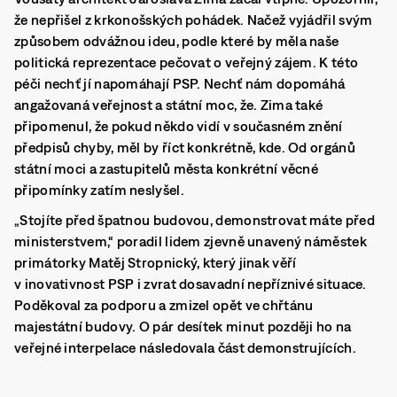
že nepřišel z krkonošských pohádek. Načež vyjádřil svým
způsobem odvážnou ideu, podle které by měla naše
politická reprezentace pečovat o veřejný zájem. K této
péči nechť jí napomáhají PSP. Nechť nám dopomáhá
angažovaná veřejnost a státní moc, že. Zima také
připomenul, že pokud někdo vidí v současném znění
předpisů chyby, měl by říct konkrétně, kde. Od orgánů
státní moci a zastupitelů města konkrétní věcné
připomínky zatím neslyšel.
„Stojíte před špatnou budovou, demonstrovat máte před
ministerstvem,“ poradil lidem zjevně unavený náměstek
primátorky Matěj Stropnický, který jinak věří
v inovativnost PSP i zvrat dosavadní nepříznivé situace.
Poděkoval za podporu a zmizel opět ve chřtánu
majestátní budovy. O pár desítek minut později ho na
veřejné interpelace následovala část demonstrujících.