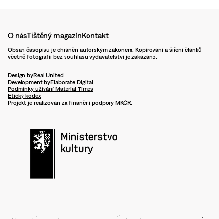
O nás
Tištěný magazín
Kontakt
Obsah časopisu je chráněn autorským zákonem. Kopírování a šíření článků
včetně fotografií bez souhlasu vydavatelství je zakázáno.
Design by
Real United
Development by
Elaborate Digital
Podmínky užívání Material Times
Etický kodex
Projekt je realizován za finanční podpory MKČR.