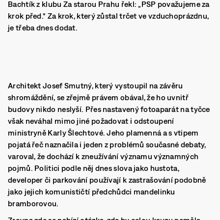
Bachtík z klubu Za starou Prahu řekl: „PSP považujeme za
krok před.“ Za krok, který zůstal trčet ve vzduchoprázdnu,
je třeba dnes dodat.
Architekt Josef Smutný, který vystoupil na závěru
shromáždění, se zřejmě právem obával, že ho uvnitř
budovy nikdo neslyší. Přes nastavený fotoaparát na tyčce
však neváhal mimo jiné požadovat i odstoupení
ministryně Karly Šlechtové. Jeho plamenná a s vtipem
pojatá řeč naznačila i jeden z problémů současné debaty,
varoval, že dochází k zneužívání významu významných
pojmů. Politici podle něj dnes slova jako hustota,
developer či parkování používají k zastrašování podobně
jako jejich komunističtí předchůdci mandelinku
bramborovou.