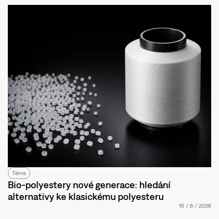
Téma
Bio-polyestery nové generace: hledání
alternativy ke klasickému polyesteru
15
/
6
/
2026