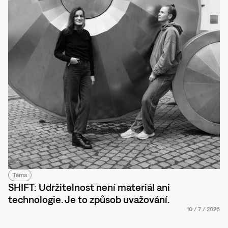
Téma
SHIFT: Udržitelnost není materiál ani
technologie. Je to způsob uvažování.
10
/
7
/
2026