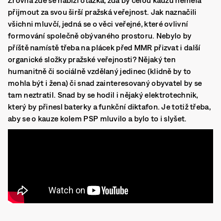
Zrovna zde se nabízí otázka, zda by celou kauzu neměla
přijmout za svou širší pražská veřejnost. Jak naznačili
všichni mluvčí, jedná se o věci veřejné, které ovlivní
formování společně obývaného prostoru. Nebylo by
příště namístě třeba na plácek před MMR přizvat i další
organické složky pražské veřejnosti? Nějaký ten
humanitně či sociálně vzdělaný jedinec (klidně by to
mohla být i žena) či snad zainteresovaný obyvatel by se
tam neztratil. Snad by se hodil i nějaký elektrotechnik,
který by přinesl baterky a funkční diktafon. Je totiž třeba,
aby se o kauze kolem PSP mluvilo a bylo to i slyšet.