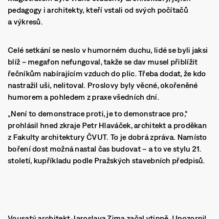
pedagogy i architekty, kteří vstali od svých počítačů
a výkresů.
Celé setkání se neslo v humorném duchu, lidé se byli jaksi
blíž – megafon nefungoval, takže se dav musel přiblížit
řečníkům nabírajícím vzduch do plic. Třeba dodat, že kdo
nastražil uši, nelitoval. Proslovy byly věcné, okořeněné
humorem a pohledem z praxe všedních dní.
„Není to demonstrace proti, je to demonstrace pro,“
prohlásil hned zkraje Petr Hlaváček, architekt a proděkan
z Fakulty architektury ČVUT. To je dobrá zpráva. Namísto
boření dost možná nastal čas budovat – a to ve stylu 21.
století, kupříkladu podle Pražských stavebních předpisů.
Vousatý architekt Jaroslava Zima začal vtipně. Upozornil,