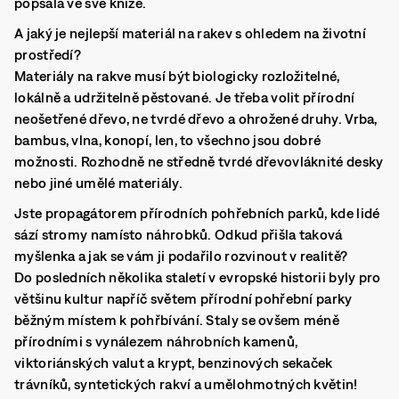
popsala ve své knize.
A jaký je nejlepší materiál na rakev s ohledem na životní
prostředí?
Materiály na rakve musí být biologicky rozložitelné,
lokálně a udržitelně pěstované. Je třeba volit přírodní
neošetřené dřevo, ne tvrdé dřevo a ohrožené druhy. Vrba,
bambus, vlna, konopí, len, to všechno jsou dobré
možnosti. Rozhodně ne středně tvrdé dřevovláknité desky
nebo jiné umělé materiály.
Jste propagátorem přírodních pohřebních parků, kde lidé
sází stromy namísto náhrobků. Odkud přišla taková
myšlenka a jak se vám ji podařilo rozvinout v realitě?
Do posledních několika staletí v evropské historii byly pro
většinu kultur napříč světem přírodní pohřební parky
běžným místem k pohřbívání. Staly se ovšem méně
přírodními s vynálezem náhrobních kamenů,
viktoriánských valut a krypt, benzinových sekaček
trávníků, syntetických rakví a umělohmotných květin!