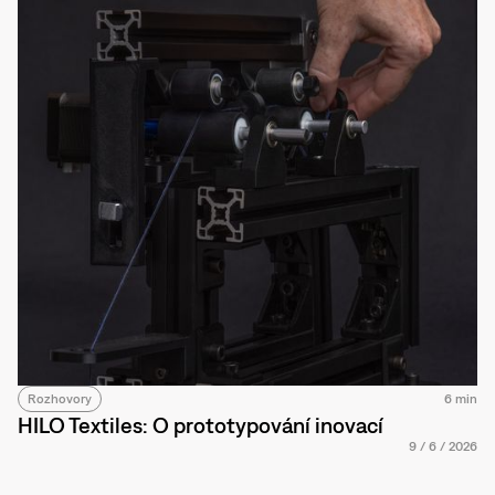
Rozhovory
6 min
HILO Textiles: O prototypování inovací
9
/
6
/
2026