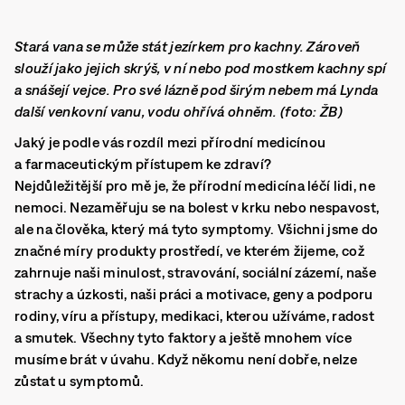
Stará vana se může stát jezírkem pro kachny. Zároveň
slouží jako jejich skrýš, v ní nebo pod mostkem kachny spí
a snášejí vejce. Pro své lázně pod širým nebem má Lynda
další venkovní vanu, vodu ohřívá ohněm. (foto: ŽB)
Jaký je podle vás rozdíl mezi přírodní medicínou
a farmaceutickým přístupem ke zdraví?
Nejdůležitější pro mě je, že přírodní medicína léčí lidi, ne
nemoci. Nezaměřuju se na bolest v krku nebo nespavost,
ale na člověka, který má tyto symptomy. Všichni jsme do
značné míry produkty prostředí, ve kterém žijeme, což
zahrnuje naši minulost, stravování, sociální zázemí, naše
strachy a úzkosti, naši práci a motivace, geny a podporu
rodiny, víru a přístupy, medikaci, kterou užíváme, radost
a smutek. Všechny tyto faktory a ještě mnohem více
musíme brát v úvahu. Když někomu není dobře, nelze
zůstat u symptomů.