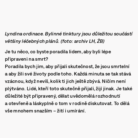
Lyndina ordinace. Bylinné tinktury jsou důležitou součástí
většiny léčebných plánů. (foto: archiv LH, ŽB)
Je tu něco, co byste poradila lidem, aby byli lépe
připraveni na smrt?
Poradila bych jim, aby přijali skutečnost, že jsou smrtelní
a aby žili své životy podle toho. Každá minuta se tak stává
vzácnou, když nevíš, kolik ti jich ještě zbývá. Ničím není
plýtváno. Lidé, kteří toto skutečně přijali, žijí jinak. Je také
důležité být připravený, dělat uvědomělá rozhodnutí
a otevřeně a láskyplně o tom v rodině diskutovat. To dělá
vše mnohem snazším – žití i umírání.