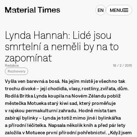
EN
MENU
Lynda Hannah: Lidé jsou
smrtelní a neměli by na to
zapomínat
Redakce
18
/
2
/
2015
Rozhovory
Vyšla ven barevná a bosá. Na jejím místě je všechno tak
trochu divoké – její chodidla, vlasy, rostliny, zvířata, dům.
Rodilá Britka Lynda koupila na Novém Zélandu poblíž
městečka Motueka starý kiwi sad, který proměňuje
v rajskou permakulturní zahradu. Hodně místa tam
zabírají bylinky – Lynda je totiž mimo jiné i bylinkářka
a přírodní léčitelka. Napsala několik knih a před pár lety
založila v Motuece první přírodní pohřebnictví. „Když jsem