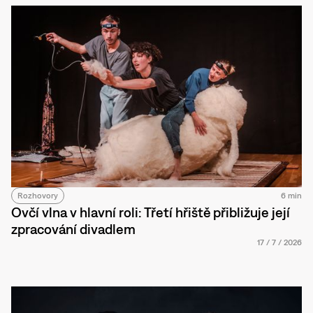
Rozhovory
6 min
Ovčí vlna v hlavní roli: Třetí hřiště přibližuje její
zpracování divadlem
17
/
7
/
2026