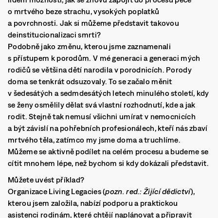
o mrtvého beze strachu, vysokých poplatků
a povrchnosti. Jak si můžeme představit takovou
deinstitucionalizaci smrti?
Podobně jako změnu, kterou jsme zaznamenali
s přístupem k porodům. V mé generaci a generaci mých
rodičů se většina dětí narodila v porodnicích. Porody
doma se tenkrát odsuzovaly. To se začalo měnit
v šedesátých a sedmdesátých letech minulého století, kdy
se ženy osmělily dělat svá vlastní rozhodnutí, kde a jak
rodit. Stejně tak nemusí všichni umírat v nemocnicích
a být závislí na pohřebních profesionálech, kteří nás zbaví
mrtvého těla, zatímco my jsme doma a truchlíme.
Můžeme se aktivně podílet na celém procesu a budeme se
cítit mnohem lépe, než bychom si kdy dokázali představit.
Můžete uvést příklad?
Organizace Living Legacies (
pozn. red.: Žijící dědictví
),
kterou jsem založila, nabízí podporu a praktickou
asistenci rodinám, které chtějí naplánovat a připravit