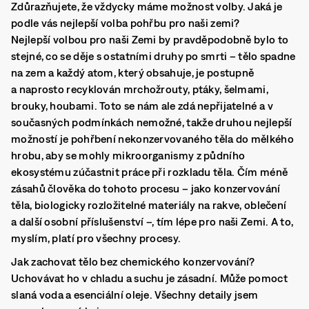
Zdůrazňujete, že vždycky máme možnost volby. Jaká je
podle vás nejlepší volba pohřbu pro naši zemi?
Nejlepší volbou pro naši Zemi by pravděpodobně bylo to
stejné, co se děje s ostatními druhy po smrti – tělo spadne
na zem a každý atom, který obsahuje, je postupně
a naprosto recyklován mrchožrouty, ptáky, šelmami,
brouky, houbami. Toto se nám ale zdá nepřijatelné a v
současných podmínkách nemožné, takže druhou nejlepší
možností je pohřbení nekonzervovaného těla do mělkého
hrobu, aby se mohly mikroorganismy z půdního
ekosystému zúčastnit práce při rozkladu těla. Čím méně
zásahů člověka do tohoto procesu – jako konzervování
těla, biologicky rozložitelné materiály na rakve, oblečení
a další osobní příslušenství –, tím lépe pro naši Zemi. A to,
myslím, platí pro všechny procesy.
Jak zachovat tělo bez chemického konzervování?
Uchovávat ho v chladu a suchu je zásadní. Může pomoct
slaná voda a esenciální oleje. Všechny detaily jsem