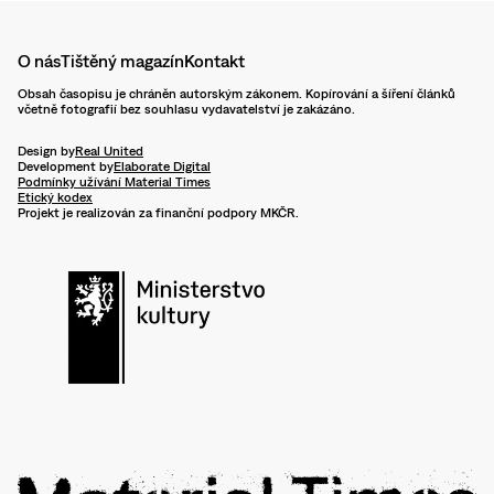
O nás
Tištěný magazín
Kontakt
Obsah časopisu je chráněn autorským zákonem. Kopírování a šíření článků
včetně fotografií bez souhlasu vydavatelství je zakázáno.
Design by
Real United
Development by
Elaborate Digital
Podmínky užívání Material Times
Etický kodex
Projekt je realizován za finanční podpory MKČR.