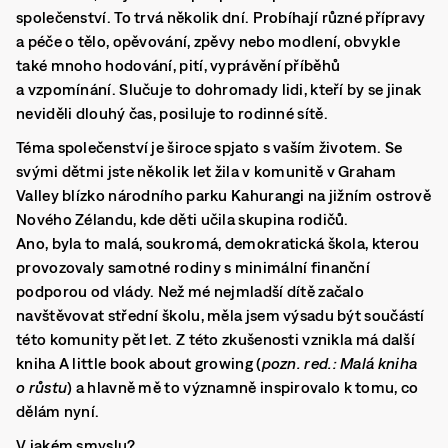
společenství. To trvá několik dní. Probíhají různé přípravy
a péče o tělo, opěvování, zpěvy nebo modlení, obvykle
také mnoho hodování, pití, vyprávění příběhů
a vzpomínání. Slučuje to dohromady lidi, kteří by se jinak
neviděli dlouhý čas, posiluje to rodinné sítě.
Téma společenství je široce spjato s vaším životem. Se
svými dětmi jste několik let žila v komunitě v Graham
Valley blízko národního parku Kahurangi na jižním ostrově
Nového Zélandu, kde děti učila skupina rodičů.
Ano, byla to malá, soukromá, demokratická škola, kterou
provozovaly samotné rodiny s minimální finanční
podporou od vlády. Než mé nejmladší dítě začalo
navštěvovat střední školu, měla jsem výsadu být součástí
této komunity pět let. Z této zkušenosti vznikla má další
kniha A little book about growing (
pozn. red.: Malá kniha
o růstu
) a hlavně mě to významně inspirovalo k tomu, co
dělám nyní.
V jakém smyslu?