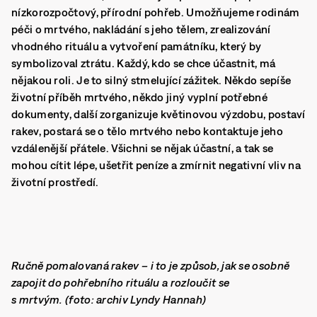
nízkorozpočtový, přírodní pohřeb. Umožňujeme rodinám
péči o mrtvého, nakládání s jeho tělem, zrealizování
vhodného rituálu a vytvoření památníku, který by
symbolizoval ztrátu. Každý, kdo se chce účastnit, má
nějakou roli. Je to silný stmelující zážitek. Někdo sepíše
životní příběh mrtvého, někdo jiný vyplní potřebné
dokumenty, další zorganizuje květinovou výzdobu, postaví
rakev, postará se o tělo mrtvého nebo kontaktuje jeho
vzdálenější přátele. Všichni se nějak účastní, a tak se
mohou cítit lépe, ušetřit peníze a zmírnit negativní vliv na
životní prostředí.
Ručně pomalovaná rakev – i to je způsob, jak se osobně
zapojit do pohřebního rituálu a rozloučit se
s mrtvým. (foto: archiv Lyndy Hannah)