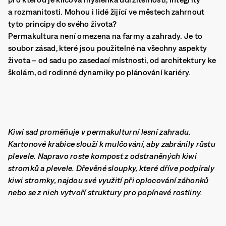
a rozmanitosti. Mohou i lidé žijící ve městech zahrnout
tyto principy do svého života?
Permakultura není omezena na farmy a zahrady. Je to
soubor zásad, které jsou použitelné na všechny aspekty
života – od sadu po zasedací místnosti, od architektury ke
školám, od rodinné dynamiky po plánování kariéry.
Kiwi sad proměňuje v permakulturní lesní zahradu.
Kartonové krabice slouží k mulčování, aby zabránily růstu
plevele. Napravo roste kompost z odstraněných kiwi
stromků a plevele. Dřevěné sloupky, které dříve podpíraly
kiwi stromky, najdou své využití při oplocování záhonků
nebo se z nich vytvoří struktury pro popínavé rostliny.