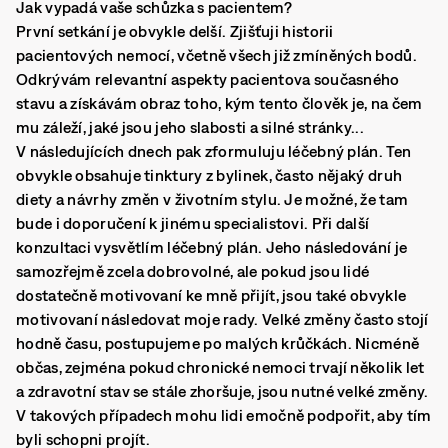
Jak vypadá vaše schůzka s pacientem?
První setkání je obvykle delší. Zjišťuji historii
pacientových nemocí, včetně všech již zmíněných bodů.
Odkrývám relevantní aspekty pacientova současného
stavu a získávám obraz toho, kým tento člověk je, na čem
mu záleží, jaké jsou jeho slabosti a silné stránky...
V následujících dnech pak zformuluju léčebný plán. Ten
obvykle obsahuje tinktury z bylinek, často nějaký druh
diety a návrhy změn v životním stylu. Je možné, že tam
bude i doporučení k jinému specialistovi. Při další
konzultaci vysvětlím léčebný plán. Jeho následování je
samozřejmě zcela dobrovolné, ale pokud jsou lidé
dostatečně motivovaní ke mně přijít, jsou také obvykle
motivovaní následovat moje rady. Velké změny často stojí
hodně času, postupujeme po malých krůčkách. Nicméně
občas, zejména pokud chronické nemoci trvají několik let
a zdravotní stav se stále zhoršuje, jsou nutné velké změny.
V takových případech mohu lidi emočně podpořit, aby tím
byli schopni projít.