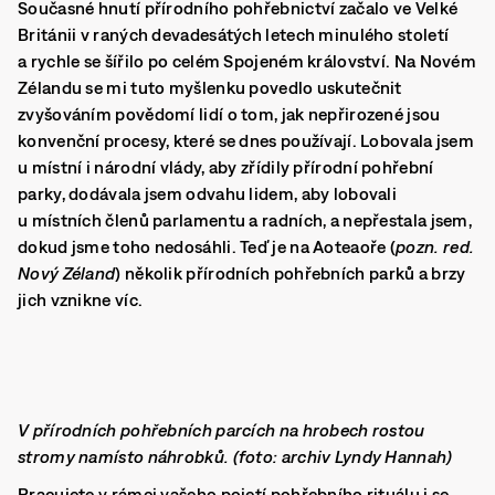
Současné hnutí přírodního pohřebnictví začalo ve Velké
Británii v raných devadesátých letech minulého století
a rychle se šířilo po celém Spojeném království. Na Novém
Zélandu se mi tuto myšlenku povedlo uskutečnit
zvyšováním povědomí lidí o tom, jak nepřirozené jsou
konvenční procesy, které se dnes používají. Lobovala jsem
u místní i národní vlády, aby zřídily přírodní pohřební
parky, dodávala jsem odvahu lidem, aby lobovali
u místních členů parlamentu a radních, a nepřestala jsem,
dokud jsme toho nedosáhli. Teď je na Aoteaoře (
pozn. red.
Nový Zéland
) několik přírodních pohřebních parků a brzy
jich vznikne víc.
V přírodních pohřebních parcích na hrobech rostou
stromy namísto náhrobků. (foto: archiv Lyndy Hannah)
Pracujete v rámci vašeho pojetí pohřebního rituálu i se