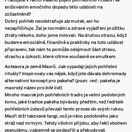
snižováním emočního dopadu této události na
zúčastněné?
Dobrý pohřeb neodstraňuje zármutek, ani ho
nezapříčiňuje. Žal je normální a zdravé vyjádření prožitku
ztráty někoho, koho jsme milovali. Na druhou stranu, když
budeme emociálně, finančně a prakticky na tuto událost
připraveni, tak nám to pomůže odejmout část stresu,
strachu a úzkosti, které cítíme současně se smutkem.
Aoteaora je země Maorů. Jak vypadají jejich pohřební
rituály? Inspirovaly vás nějak, když jste dávala dohromady
alternativní koncept pro pakeha? (
pozn. red.: pakeha je
maorský název pro bílé lidi
)
Mnoho maorských pohřebních tradic je velmi podobných
tomu, jaké tradice pakeha bývávaly předtím, než ředitelé
pohřebních ústavů převzali tento proces do svých rukou.
Maoři drží takzvané tangi, což je něco podobného jako
stráž nad mrtvým. Tehdy všichni přijdou, aby řekli sbohem
zesnulému, vzájemně se podpořili a přebudovali