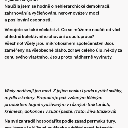
Naučila jsem se hodně o nehierarchické demokracii,
zahrnování a vyčleňování, nerovnováze v moci
a posilování osobnosti.
Věnujete se také včelařství. Co se můžeme naučit od včel
ohledně kolektivního chování a spolupráce?
Všechno! Včely jsou mikrokosmem společenství! Jsou
zaměřeny na všeobecné blaho, zdraví celého úlu, někdy za
cenu svého vlastního. Jsou proto nádherně vyvinuty.
Včely nedávají jen med. Z jejich vosku Lynda vyrábí svíčky,
mýdla a krémy. Propolis je pak vzácným léčivým
produktem hojně využívaným v různých tinkturách,
krémech, dokonce i v zubní pastě. (foto: Živa Blažková)
Na své zahradě hospodaříte podle zásad permakultury,
pro kterou je klíčová myšlenka udržitelnosti, integrity