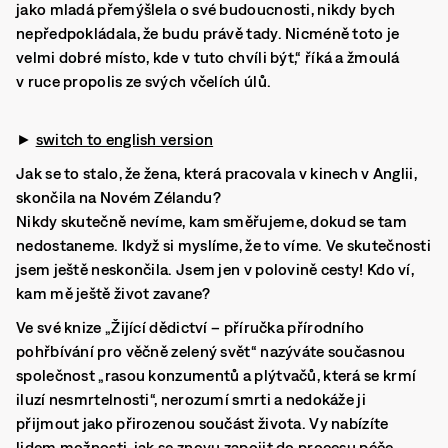
jako mladá přemýšlela o své budoucnosti, nikdy bych
nepředpokládala, že budu právě tady. Nicméně toto je
velmi dobré místo, kde v tuto chvíli být,“ říká a žmoulá
v ruce propolis ze svých včelích úlů.
►
switch to english version
Jak se to stalo, že žena, která pracovala v kinech v Anglii,
skončila na Novém Zélandu?
Nikdy skutečně nevíme, kam směřujeme, dokud se tam
nedostaneme. Ikdyž si myslíme, že to víme. Ve skutečnosti
jsem ještě neskončila. Jsem jen v polovině cesty! Kdo ví,
kam mě ještě život zavane?
Ve své knize „Žijící dědictví – příručka přírodního
pohřbívání pro věčně zelený svět“ nazýváte současnou
společnost „rasou konzumentů a plýtvačů, která se krmí
iluzí nesmrtelnosti“, nerozumí smrti a nedokáže ji
přijmout jako přirozenou součást života. Vy nabízíte
lidem možnosti, jak se znovu zapojit do procesu péče