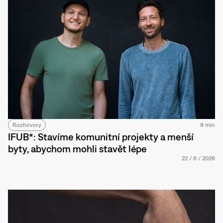
Rozhovory
9 min
IFUB*: Stavíme komunitní projekty a menší
byty, abychom mohli stavět lépe
22
/
6
/
2026